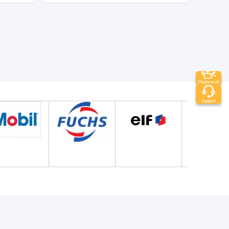
Olajkereső
Support