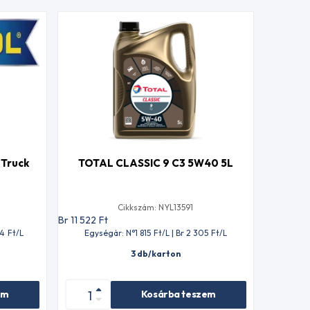
Truck
TOTAL CLASSIC 9 C3 5W40 5L
Cikkszám: NYL13591
Br 11 522
Ft
04
Ft
/L
Egységár: N°1 815
Ft
/L | Br 2 305
Ft
/L
3 db/karton
em
Kosárba teszem