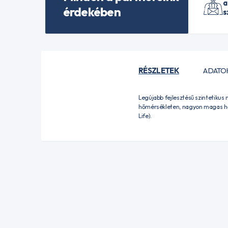
a
érdekében
s
RÉSZLETEK
ADATO
Legújabb fejlesztésű szintetikus
hőmérsékleten, nagyon magas hőmér
Life).