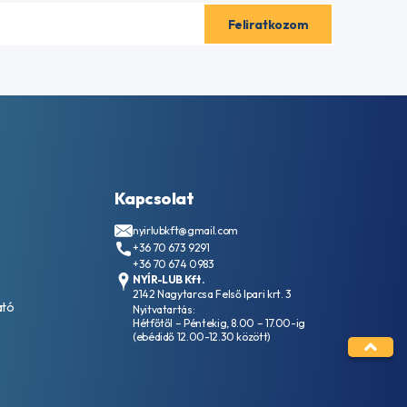
Kapcsolat
nyirlubkft@gmail.com
+36 70 673 9291
+36 70 674 0983
NYÍR-LUB Kft.
2142 Nagytarcsa Felső Ipari krt. 3
ató
Nyitvatartás:
Hétfőtől – Péntekig, 8.00 – 17.00-ig
(ebédidő 12.00-12.30 között)