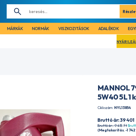
Részle
MÁRKÁK
NORMÁK
VISZKOZITÁSOK
ADALÉKOK
EGY
NYÁRI LEÁLLÁS MIATT CÉGÜ
MANNOL 7
5W40 5L 1 
Cikkszám:
NYL13854
Bruttó ár: 39 401
Bruttó ár:. 9 415
Ft
Brutt
(Megtakarítás. -1 742