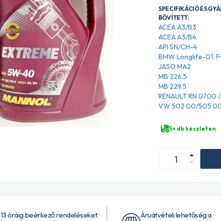
SPECIFIKÁCIÓ ÉS GY
BŐVÍTETT:
ACEA A3/B3
ACEA A3/B4
API SN/CH-4
BMW Longlife-01;
JASO MA2
MB 226.5
MB 229.5
RENAULT RN 0700 /
VW 502 00/505 0
5+ db készleten
 13 óráig beérkező rendeléseket
Áruátvételi lehetőség a