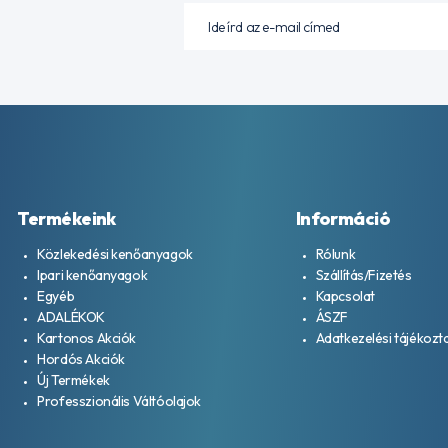
Termékeink
Információ
Közlekedési kenőanyagok
Rólunk
Ipari kenőanyagok
Szállítás/Fizetés
Egyéb
Kapcsolat
ADALÉKOK
ÁSZF
Kartonos Akciók
Adatkezelési tájékozt
Hordós Akciók
Új Termékek
Professzionális Váltóolajok