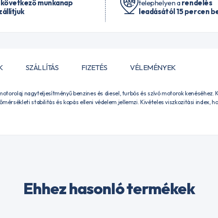
 következő munkanap
telephelyen a
rendelés
zállítjuk
leadásától 15 percen be
K
SZÁLLÍTÁS
FIZETÉS
VÉLEMÉNYEK
 motorolaj nagyteljesítményű benzines és diesel, turbós és szívó motorok kenéséhez. 
sékleti stabilitás és kopás elleni védelem jellemzi. Kivételes viszkozitási index, h
Ehhez hasonló termékek