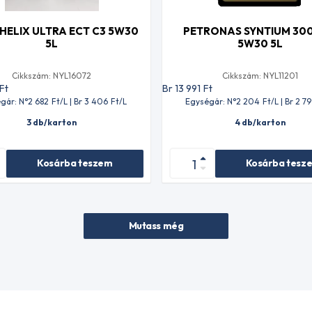
 HELIX ULTRA ECT C3 5W30
PETRONAS SYNTIUM 300
5L
5W30 5L
Cikkszám: NYL16072
Cikkszám: NYL11201
Ft
Br 13 991
Ft
gár: N°2 682
Ft
/L | Br 3 406
Ft
/L
Egységár: N°2 204
Ft
/L | Br 2 7
3 db/karton
4 db/karton
Kosárba teszem
Kosárba tesz
Mutass még