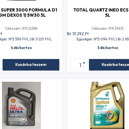
 SUPER 3000 FORMULA D1
TOTAL QUARTZ INEO ECS
GM DEXOS 1) 5W30 5L
5L
Cikkszám: NYL12386
Cikkszám: NYL13421
Ft
Br 13 292
Ft
égár: N°2 536
Ft
/L | Br 3 221
Ft
/L
Egységár: N°2 094
Ft
/L | Br 2 6
4 db/karton
3 db/karton
Kosárba teszem
Kosárba tesz