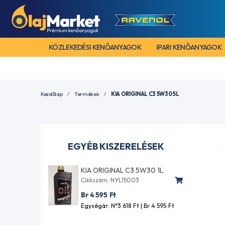
KÖZLEKEDÉSI KENŐANYAGOK
IPARI KENŐANYAGOK
Kezdőlap
Termékek
KIA ORIGINAL C3 5W30 5L
EGYÉB KISZERELÉSEK
KIA ORIGINAL C3 5W30 1L
Cikkszám: NYL15003
Br 4 595
Ft
Egységár: N°3 618
Ft
| Br 4 595
Ft