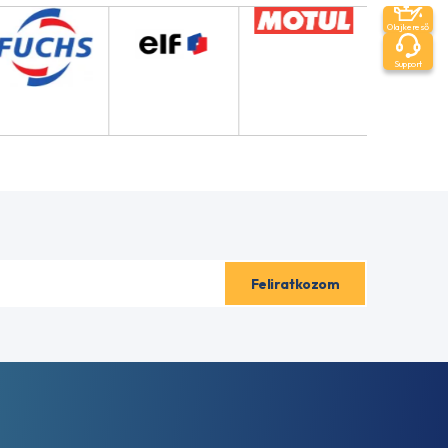
Olajkereső
Support