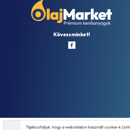
Kövess minket!
Tájékoztatjuk, hogy a weboldalon használt cookie-k (süti