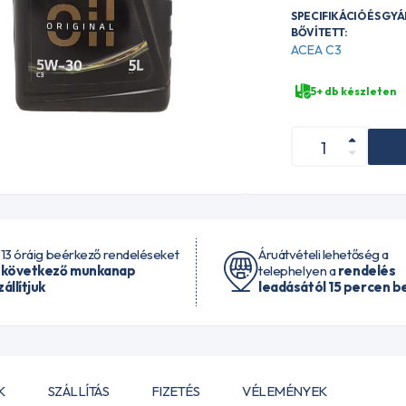
SPECIFIKÁCIÓ ÉS GY
BŐVÍTETT:
ACEA C3
5+ db készleten
 13 óráig beérkező rendeléseket
Áruátvételi lehetőség a
 következő munkanap
telephelyen a
rendelés
zállítjuk
leadásától 15 percen be
K
SZÁLLÍTÁS
FIZETÉS
VÉLEMÉNYEK