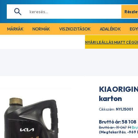
Részle
MÁRKÁK
NORMÁK
VISZKOZITÁSOK
ADALÉKOK
EGY
NYÁRI LEÁLLÁS MIATT CÉGÜNK 2026. AUG
KIA ORIGIN
karton
Cikkszám:
NYL15001
Bruttó ár: 58 108
Bruttó ár:. 19 047
Ft
Bru
(Megtakarítás. -969