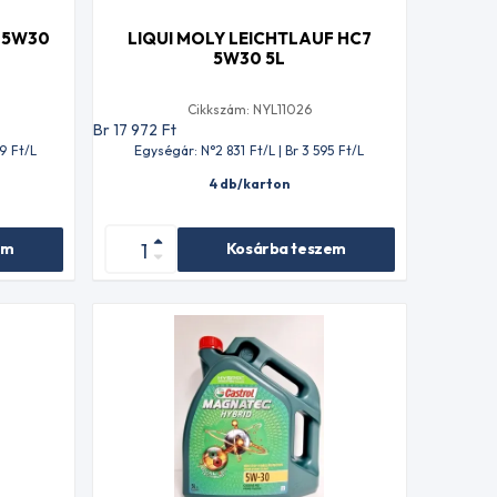
 5W30
LIQUI MOLY LEICHTLAUF HC7
5W30 5L
Cikkszám: NYL11026
Br 17 972
Ft
59
Ft
/L
Egységár: N°2 831
Ft
/L | Br 3 595
Ft
/L
4 db/karton
em
Kosárba teszem