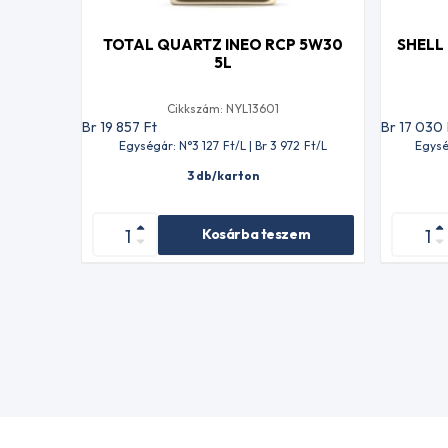
TOTAL QUARTZ INEO RCP 5W30
SHELL
5L
Cikkszám: NYL13601
Br 19 857
Ft
Br 17 030
Egységár: N°3 127
Ft
/L | Br 3 972
Ft
/L
Egysé
3 db/karton
Kosárba teszem