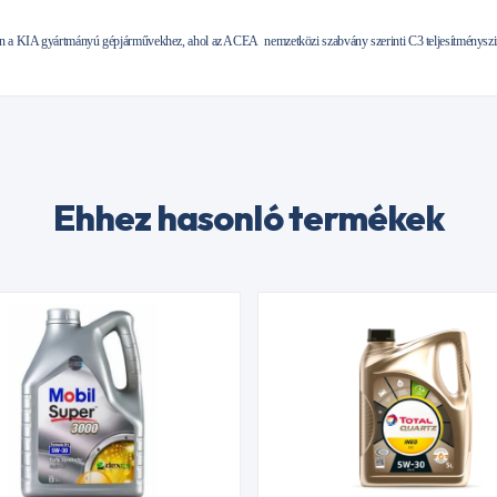
en a KIA gyártmányú gépjárművekhez, ahol az ACEA nemzetközi szabvány szerinti C3 teljesítményszin
Ehhez hasonló termékek