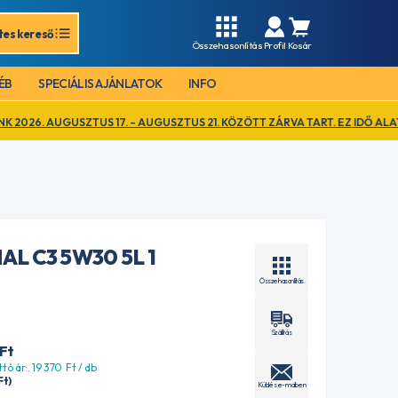
tes kereső
Összehasonlítás
Profil
Kosár
ÉB
SPECIÁLIS AJÁNLATOK
INFO
USZTUS 17. – AUGUSZTUS 21. KÖZÖTT ZÁRVA TART. EZ IDŐ ALATT KIZÁRÓ
AL C3 5W30 5L 1
Összehasonlítás
Szállítás
Ft
ttó ár:. 19 370
Ft
/ db
Ft
)
Küldés e-mailben