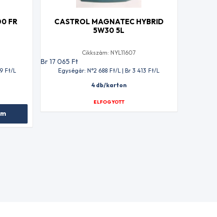
0 FR
CASTROL MAGNATEC HYBRID
5W30 5L
Cikkszám: NYL11607
Br 17 065
Ft
99
Ft
/L
Egységár: N°2 688
Ft
/L | Br 3 413
Ft
/L
4 db/karton
ELFOGYOTT
em