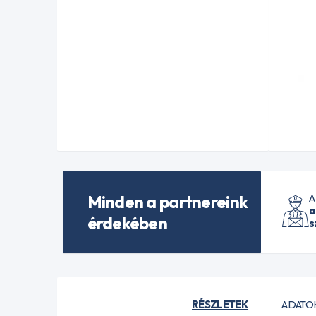
Minden a partnereink
A
a
érdekében
s
RÉSZLETEK
ADATO