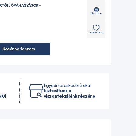
ÁRTÓI JÓVÁHAGYÁSOK -
Nyomtatás
Kedvencekhez
Kosárba teszem
Egyedi kereskedői árakat
biztosítunk a
lül
viszonteladóink részére