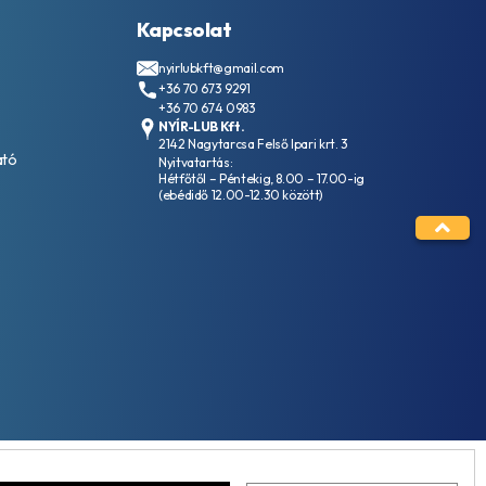
Kapcsolat
nyirlubkft@gmail.com
+36 70 673 9291
+36 70 674 0983
NYÍR-LUB Kft.
2142 Nagytarcsa Felső Ipari krt. 3
ató
Nyitvatartás:
Hétfőtől – Péntekig, 8.00 – 17.00-ig
(ebédidő 12.00-12.30 között)