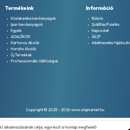
Termékeink
Információ
Közlekedési kenőanyagok
Rólunk
Ipari kenőanyagok
Szállítás/Fizetés
Egyéb
Kapcsolat
ADALÉKOK
ÁSZF
Kartonos Akciók
Adatkezelési tájékozt
Hordós Akciók
Új Termékek
Professzionális Váltóolajok
Copyright © 2025 - 2026 www.olajmarket.hu
k) alkalmazásának célja, egyrészt a honlap megfelelő