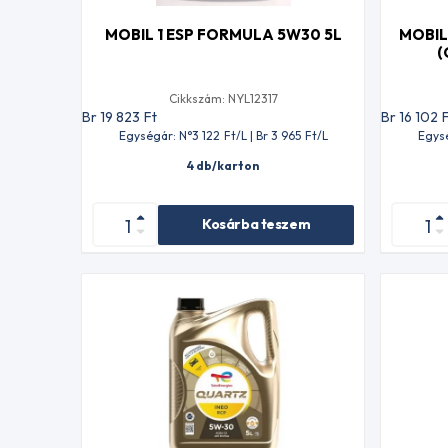
MOBIL 1 ESP FORMULA 5W30 5L
MOBIL
(
Cikkszám: NYL12317
Br 19 823
Ft
Br 16 102
Egységár: N°3 122
Ft
/L | Br 3 965
Ft
/L
Egys
4 db/karton
Kosárba teszem