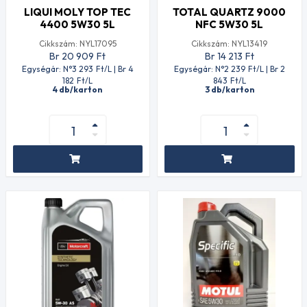
LIQUI MOLY TOP TEC
TOTAL QUARTZ 9000
4400 5W30 5L
NFC 5W30 5L
Cikkszám: NYL17095
Cikkszám: NYL13419
Br 20 909
Ft
Br 14 213
Ft
Egységár: N°3 293
Ft
/L | Br 4
Egységár: N°2 239
Ft
/L | Br 2
182
Ft
/L
843
Ft
/L
4 db/karton
3 db/karton