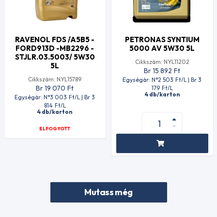
RAVENOL FDS /A5B5 -
PETRONAS SYNTIUM
FORD913D -MB2296 -
5000 AV 5W30 5L
STJLR.03.5003/ 5W30
Cikkszám: NYL11202
5L
Br 15 892
Ft
Cikkszám: NYL15789
Egységár: N°2 503
Ft
/L | Br 3
Br 19 070
Ft
179
Ft
/L
4 db/karton
Egységár: N°3 003
Ft
/L | Br 3
814
Ft
/L
4 db/karton
ELFOGYOTT
Mutass még