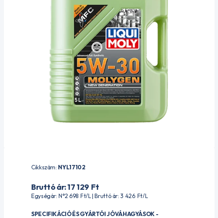
Cikkszám:
NYL17102
Bruttó ár: 17 129
Ft
Egységár: N°2 698
Ft
/L | Bruttó ár: 3 426
Ft
/L
SPECIFIKÁCIÓ ÉS GYÁRTÓI JÓVÁHAGYÁSOK -