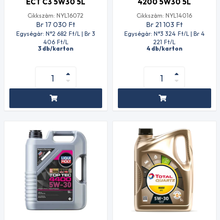
ECT C3 5W30 5L
4200 5W30 5L
Cikkszám: NYL16072
Cikkszám: NYL14016
Br 17 030
Ft
Br 21 103
Ft
Egységár: N°2 682
Ft
/L | Br 3
Egységár: N°3 324
Ft
/L | Br 4
406
Ft
/L
221
Ft
/L
3 db/karton
4 db/karton