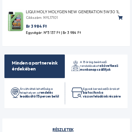
LIQUI MOLY MOLYGEN NEW GENERATION 5W30 1L
Cikkszám: NYL17101
Br 3 984
Ft
Egységár: N°3 137
Ft
| Br 3 984
Ft
A 13 óráig beérkező
Minden a partnereink
rendeléseket
a következő
érdekében
munkanap szállítjuk
Áruátvételi lehetőség a
Egyedi kereskedői árakat
telephelyen a
rendelés
biztosítunk a
leadásától 15 percen belül
viszonteladóink részére
RÉSZLETEK