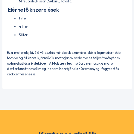
Mitsubishi, Nissan, Subaru, Toyota.
Elérhető kiszerelések
1 liter
4 liter
5 liter
Ez a motorolaj kiváló választás mindazok számára, akik a legmodernebb
technológiát keresik járművük motorjának védelme és teljesítményének
optimalizálása érdekében.
A Molygen technológia nemcsak a motor
élettartamát növeli meg, hanem hozzájárul az üzemanyag-fogyasztás
csökkentéséhez is.