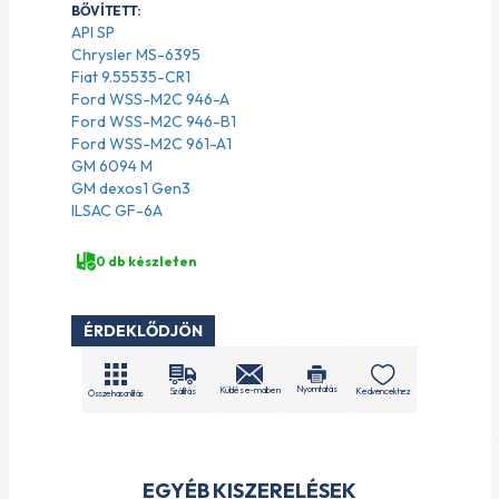
BŐVÍTETT:
API SP
Chrysler MS-6395
Fiat 9.55535-CR1
Ford WSS-M2C 946-A
Ford WSS-M2C 946-B1
Ford WSS-M2C 961-A1
GM 6094 M
GM dexos1 Gen3
ILSAC GF-6A
0 db készleten
ÉRDEKLŐDJÖN
Nyomtatás
Küldés e-mailben
Szállítás
Kedvencekhez
Összehasonlítás
EGYÉB KISZERELÉSEK