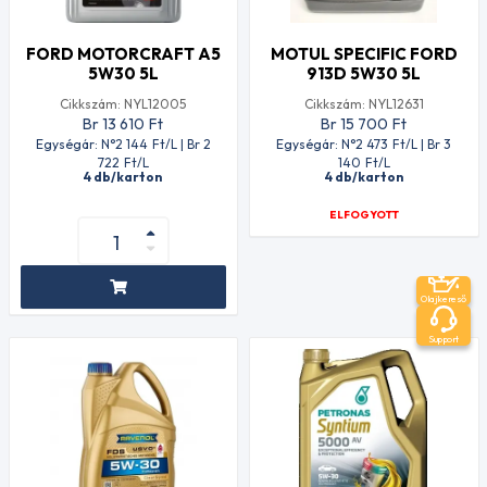
FORD MOTORCRAFT A5
MOTUL SPECIFIC FORD
5W30 5L
913D 5W30 5L
Cikkszám: NYL12005
Cikkszám: NYL12631
Br 13 610
Ft
Br 15 700
Ft
Egységár: N°2 144
Ft
/L | Br 2
Egységár: N°2 473
Ft
/L | Br 3
722
Ft
/L
140
Ft
/L
4 db/karton
4 db/karton
ELFOGYOTT
Olajkereső
Support