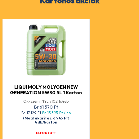
Kartonos akciók
LIQUI MOLY MOLYGEN NEW
GENERATION 5W30 5L 1 Karton
Cikkszám: NYL17102 1x4db
Br 61 570
Ft
Br. 17 129
Ft
Br. 15 393
Ft
/ db
(Megtakarítás. 6 945
Ft
)
4 db/karton
ELFOGYOTT