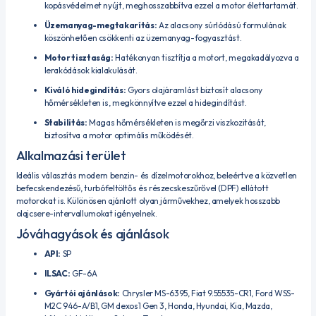
kopásvédelmet nyújt, meghosszabbítva ezzel a motor élettartamát.
Üzemanyag-megtakarítás:
Az alacsony súrlódású formulának
köszönhetően csökkenti az üzemanyag-fogyasztást.
Motor tisztaság:
Hatékonyan tisztítja a motort, megakadályozva a
lerakódások kialakulását.
Kiváló hidegindítás:
Gyors olajáramlást biztosít alacsony
hőmérsékleten is, megkönnyítve ezzel a hidegindítást.
Stabilitás:
Magas hőmérsékleten is megőrzi viszkozitását,
biztosítva a motor optimális működését.
Alkalmazási terület
Ideális választás modern benzin- és dízelmotorokhoz, beleértve a közvetlen
befecskendezésű, turbófeltöltős és részecskeszűrővel (DPF) ellátott
motorokat is.
Különösen ajánlott olyan járművekhez, amelyek hosszabb
olajcsere-intervallumokat igényelnek.
Jóváhagyások és ajánlások
API:
SP
ILSAC:
GF-6A
Gyártói ajánlások:
Chrysler MS-6395, Fiat 9.55535-CR1, Ford WSS-
M2C 946-A/B1, GM dexos1 Gen 3, Honda, Hyundai, Kia, Mazda,