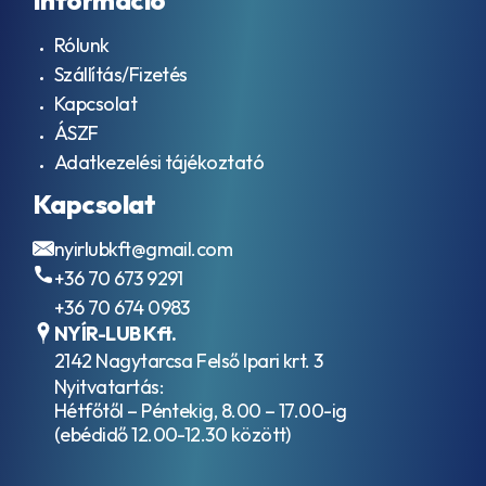
Rólunk
Szállítás/Fizetés
Kapcsolat
ÁSZF
Adatkezelési tájékoztató
Kapcsolat
nyirlubkft@gmail.com
+36 70 673 9291
+36 70 674 0983
NYÍR-LUB Kft.
2142 Nagytarcsa Felső Ipari krt. 3
Nyitvatartás:
Hétfőtől – Péntekig, 8.00 – 17.00-ig
(ebédidő 12.00-12.30 között)