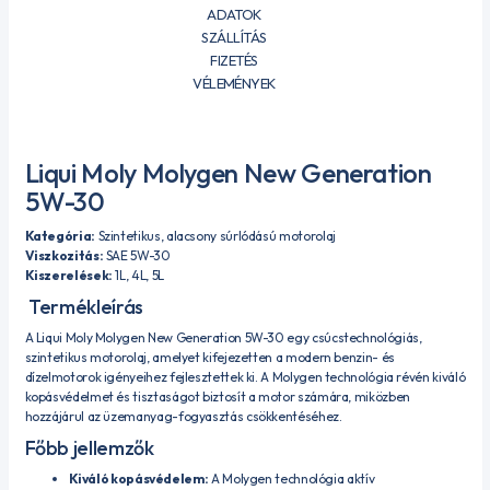
ADATOK
SZÁLLÍTÁS
FIZETÉS
VÉLEMÉNYEK
Liqui Moly Molygen New Generation
5W-30
Kategória:
Szintetikus, alacsony súrlódású motorolaj
Viszkozitás:
SAE 5W-30
Kiszerelések:
1L, 4L, 5L
Termékleírás
A
Liqui Moly Molygen New Generation 5W-30
egy csúcstechnológiás,
szintetikus motorolaj, amelyet kifejezetten a modern benzin- és
dízelmotorok igényeihez fejlesztettek ki.
A Molygen technológia révén kiváló
kopásvédelmet és tisztaságot biztosít a motor számára, miközben
hozzájárul az üzemanyag-fogyasztás csökkentéséhez.
Főbb jellemzők
Kiváló kopásvédelem:
A Molygen technológia aktív