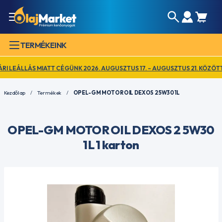
TERMÉKEINK
EÁLLÁS MIATT CÉGÜNK 2026. AUGUSZTUS 17. – AUGUSZTUS 21. KÖZÖTT Z
Kezdőlap
Termékek
OPEL-GM MOTOR OIL DEXOS 2 5W30 1L
OPEL-GM MOTOR OIL DEXOS 2 5W30
1L 1 karton