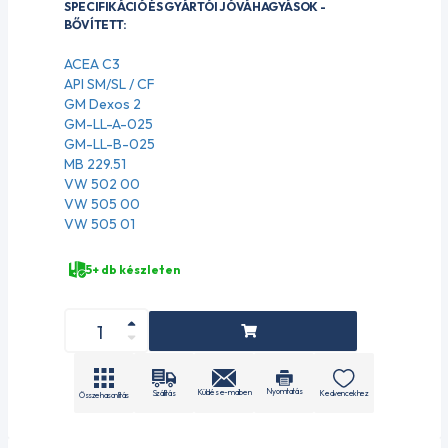
SPECIFIKÁCIÓ ÉS GYÁRTÓI JÓVÁHAGYÁSOK -
BŐVÍTETT:
ACEA C3
API SM/SL / CF
GM Dexos 2
GM-LL-A-025
GM-LL-B-025
MB 229.51
VW 502 00
VW 505 00
VW 505 01
5+ db készleten
Nyomtatás
Küldés e-mailben
Szállítás
Kedvencekhez
Összehasonlítás