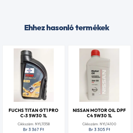
Ehhez hasonló termékek
FUCHS TITAN GT1 PRO
NISSAN MOTOR OIL DPF
C-3 5W30 1L
C4 5W30 1L
Cikkszám: NYL11358
Cikkszám: NYL14100
Br 3 367
Ft
Br 3 305
Ft