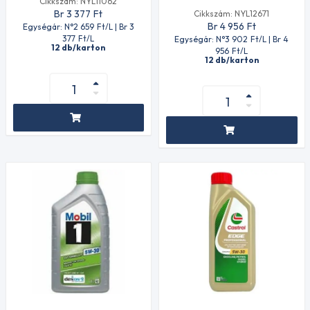
Cikkszám: NYL11062
Br 3 377
Ft
Cikkszám: NYL12671
Br 4 956
Ft
Egységár: N°2 659
Ft
/L | Br 3
377
Ft
/L
Egységár: N°3 902
Ft
/L | Br 4
12 db/karton
956
Ft
/L
12 db/karton