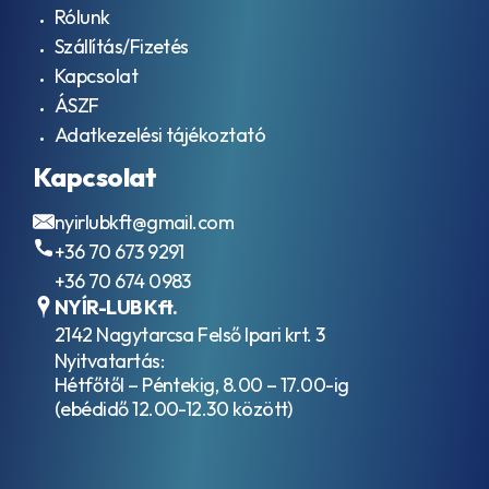
Rólunk
Szállítás/Fizetés
Kapcsolat
ÁSZF
Adatkezelési tájékoztató
Kapcsolat
nyirlubkft@gmail.com
+36 70 673 9291
+36 70 674 0983
NYÍR-LUB Kft.
2142 Nagytarcsa Felső Ipari krt. 3
Nyitvatartás:
Hétfőtől – Péntekig, 8.00 – 17.00-ig
(ebédidő 12.00-12.30 között)