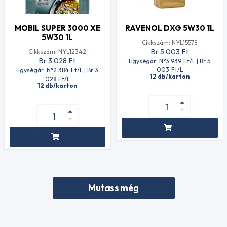
MOBIL SUPER 3000 XE
RAVENOL DXG 5W30 1L
5W30 1L
Cikkszám: NYL15578
Br 5 003
Ft
Cikkszám: NYL12342
Br 3 028
Ft
Egységár: N°3 939
Ft
/L | Br 5
003
Ft
/L
Egységár: N°2 384
Ft
/L | Br 3
12 db/karton
028
Ft
/L
12 db/karton
Mutass még