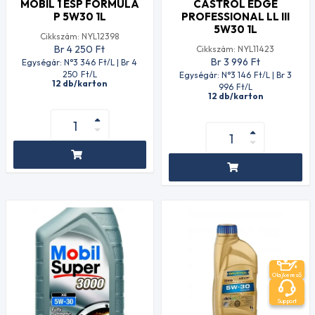
MOBIL 1 ESP FORMULA
CASTROL EDGE
P 5W30 1L
PROFESSIONAL LL III
5W30 1L
Cikkszám: NYL12398
Br 4 250
Ft
Cikkszám: NYL11423
Br 3 996
Ft
Egységár: N°3 346
Ft
/L | Br 4
250
Ft
/L
Egységár: N°3 146
Ft
/L | Br 3
12 db/karton
996
Ft
/L
12 db/karton
Olajkereső
Support