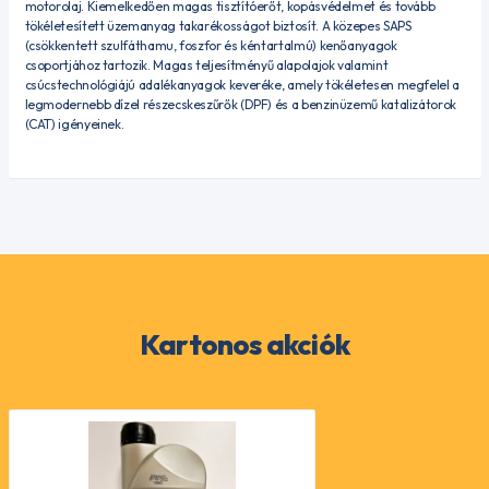
motorolaj. Kiemelkedően magas tisztítóerőt, kopásvédelmet és tovább
tökéletesített üzemanyag takarékosságot biztosít. A közepes SAPS
(csökkentett szulfáthamu, foszfor és kéntartalmú) kenőanyagok
csoportjához tartozik. Magas teljesítményű alapolajok valamint
csúcstechnológiájú adalékanyagok keveréke, amely tökéletesen megfelel a
legmodernebb dízel részecskeszűrők (DPF) és a benzinüzemű katalizátorok
(CAT) igényeinek.
Kartonos akciók