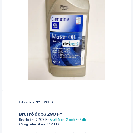
Cikkszám:
NYL12803
Bruttó ár: 53 290
Ft
Bruttó ár:. 2 707
Ft
Bruttó ár:. 2 665
Ft
/ db
(Megtakarítás. 839
Ft
)