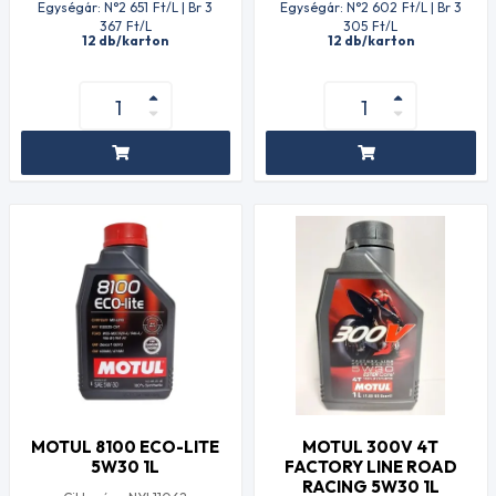
Egységár: N°2 651
Ft
/L | Br 3
Egységár: N°2 602
Ft
/L | Br 3
367
Ft
/L
305
Ft
/L
12 db/karton
12 db/karton
MOTUL 8100 ECO-LITE
MOTUL 300V 4T
5W30 1L
FACTORY LINE ROAD
RACING 5W30 1L