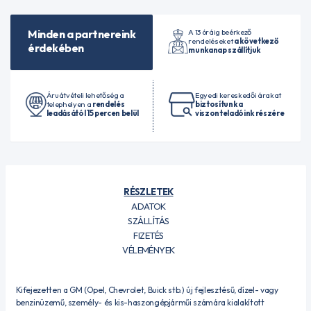
A 13 óráig beérkező
Minden a partnereink
rendeléseket
a következő
érdekében
munkanap szállítjuk
Áruátvételi lehetőség a
Egyedi kereskedői árakat
telephelyen a
rendelés
biztosítunk a
leadásától 15 percen belül
viszonteladóink részére
RÉSZLETEK
ADATOK
SZÁLLÍTÁS
FIZETÉS
VÉLEMÉNYEK
Kifejezetten a GM (Opel, Chevrolet, Buick stb.) új fejlesztésű, dízel- vagy
benzinüzemű, személy- és kis-haszongépjárműi számára kialakított