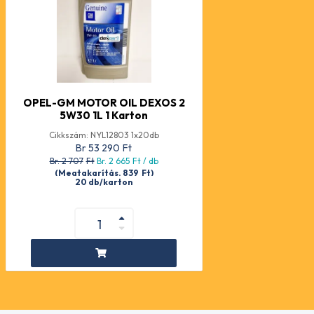
OPEL-GM MOTOR OIL DEXOS 2
5W30 1L 1 Karton
Cikkszám: NYL12803 1x20db
Br 53 290
Ft
Br. 2 707
Ft
Br. 2 665
Ft
/ db
(Megtakarítás. 839
Ft
)
20 db/karton