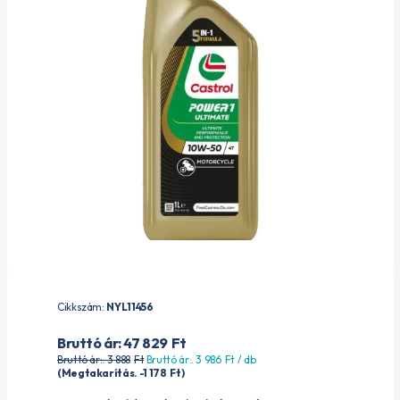
Cikkszám:
NYL11456
Bruttó ár: 47 829
Ft
Bruttó ár:. 3 888
Ft
Bruttó ár:. 3 986
Ft
/ db
(Megtakarítás. -1 178
Ft
)