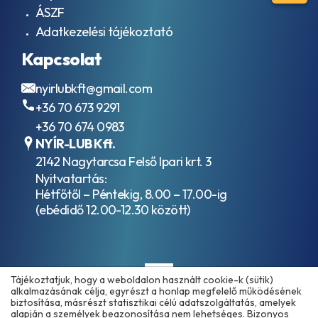
ÁSZF
Adatkezelési tájékoztató
Kapcsolat
nyirlubkft@gmail.com
+36 70 673 9291
+36 70 674 0983
NYÍR-LUB Kft.
2142 Nagytarcsa Felső Ipari krt. 3
Nyitvatartás:
Hétfőtől – Péntekig, 8.00 – 17.00-ig
(ebédidő 12.00-12.30 között)
Tájékoztatjuk, hogy a weboldalon használt cookie-k (sütik)
alkalmazásának célja, egyrészt a honlap megfelelő működésének
biztosítása, másrészt statisztikai célú adatszolgáltatás, amelyek
alapján a személyek beazonosítása nem lehetséges. Bizonyos