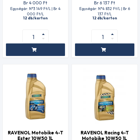
Br 4 000
Ft
Br 6 137
Ft
Egységár: N°3 149
Ft
/L | Br 4
Egységár: N°4 832
Ft
/L | Br 6
000
Ft
/L
137
Ft
/L
12 db/karton
12 db/karton
RAVENOL Motobike 4-T
RAVENOL Racing 4-T
Ester 10W50 1L
Motobike 10W50 1L