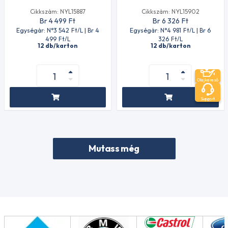
Cikkszám: NYL15887
Cikkszám: NYL15902
Br 4 499
Ft
Br 6 326
Ft
Egységár: N°3 542
Ft
/L | Br 4
Egységár: N°4 981
Ft
/L | Br 6
499
Ft
/L
326
Ft
/L
12 db/karton
12 db/karton
Olajkereső
Support
Mutass még