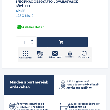
SPECIFIKÁCIÓ ÉS GYÁRTÓI JÓVÁHAGYÁSOK -
BŐVÍTETT:
API SP
JASO MA-2
5+ db készleten
Nyomtatás
Küldés e-mailben
Szállítás
Kedvencekhez
Összehasonlítás
A 13 óráig beérkező
Minden a partnereink
rendeléseket
a következő
érdekében
munkanap szállítjuk
Áruátvételi lehetőség a
Egyedi kereskedői árakat
telephelyen a
rendelés
biztosítunk a