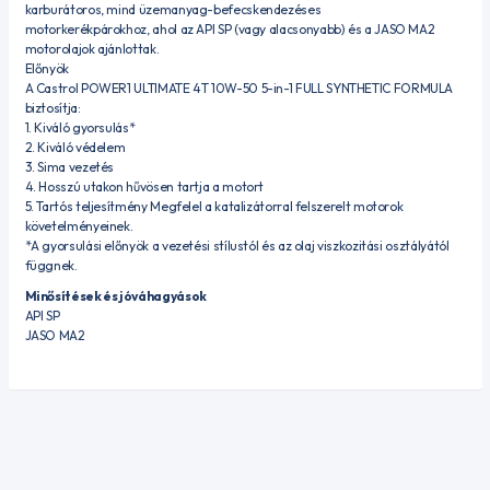
karburátoros, mind üzemanyag-befecskendezéses
motorkerékpárokhoz, ahol az API SP (vagy alacsonyabb) és a JASO MA2
motorolajok ajánlottak.
Előnyök
A Castrol POWER1 ULTIMATE 4T 10W-50 5-in-1 FULL SYNTHETIC FORMULA
biztosítja:
1. Kiváló gyorsulás*
2. Kiváló védelem
3. Sima vezetés
4. Hosszú utakon hűvösen tartja a motort
5. Tartós teljesítmény Megfelel a katalizátorral felszerelt motorok
követelményeinek.
*A gyorsulási előnyök a vezetési stílustól és az olaj viszkozitási osztályától
függnek.
Minősítések és jóváhagyások
API SP
JASO MA2