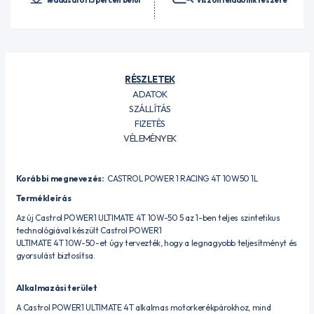
leadásától 15 percen belül
viszonteladóink részére
RÉSZLETEK
ADATOK
SZÁLLÍTÁS
FIZETÉS
VÉLEMÉNYEK
Korábbi megnevezés:
CASTROL POWER 1 RACING 4T 10W50 1L
Termékleírás
Az új Castrol POWER1 ULTIMATE 4T 10W-50 5 az 1-ben teljes szintetikus
technológiával készült Castrol POWER1
ULTIMATE 4T 10W-50-et úgy tervezték, hogy a legnagyobb teljesítményt és
gyorsulást biztosítsa.
Alkalmazási terület
A Castrol POWER1 ULTIMATE 4T alkalmas motorkerékpárokhoz, mind