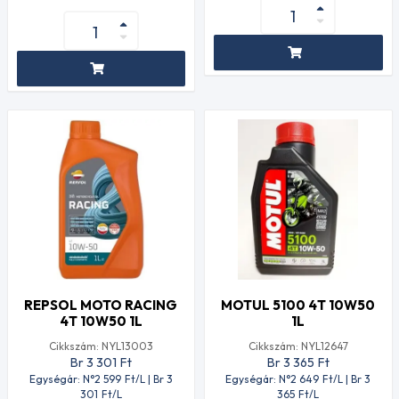
REPSOL MOTO RACING
MOTUL 5100 4T 10W50
4T 10W50 1L
1L
Cikkszám: NYL13003
Cikkszám: NYL12647
Br 3 301
Ft
Br 3 365
Ft
Egységár: N°2 599
Ft
/L | Br 3
Egységár: N°2 649
Ft
/L | Br 3
301
Ft
/L
365
Ft
/L