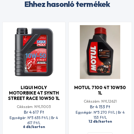
Ehhez hasonló termékek
LIQUI MOLY
MOTUL 7100 4T 10W50
MOTORBIKE 4T SYNTH
1L
STREET RACE 10W50 1L
Cikkszám: NYL12621
Br 4 153
Ft
Cikkszám: NYL11003
Br 4 617
Ft
Egységár: N°3 270
Ft
/L | Br 4
153
Ft
/L
Egységár: N°3 635
Ft
/L | Br 4
12 db/karton
617
Ft
/L
6 db/karton