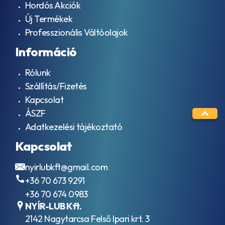
Hordós Akciók
Új Termékek
Professzionális Váltóolajok
Információ
Rólunk
Szállítás/Fizetés
Kapcsolat
ÁSZF
Adatkezelési tájékoztató
Kapcsolat
nyirlubkft@gmail.com
+36 70 673 9291
+36 70 674 0983
NYÍR-LUB Kft.
2142 Nagytarcsa Felső Ipari krt. 3