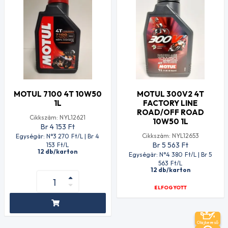
MOTUL 7100 4T 10W50
MOTUL 300V2 4T
1L
FACTORY LINE
ROAD/OFF ROAD
Cikkszám: NYL12621
10W50 1L
Br 4 153
Ft
Cikkszám: NYL12653
Egységár: N°3 270
Ft
/L | Br 4
Br 5 563
Ft
153
Ft
/L
12 db/karton
Egységár: N°4 380
Ft
/L | Br 5
563
Ft
/L
12 db/karton
ELFOGYOTT
Olajkereső