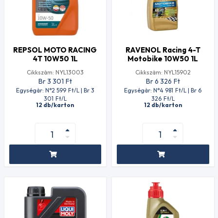
REPSOL MOTO RACING
RAVENOL Racing 4-T
4T 10W50 1L
Motobike 10W50 1L
Cikkszám: NYL13003
Cikkszám: NYL15902
Br 3 301
Ft
Br 6 326
Ft
Egységár: N°2 599
Ft
/L | Br 3
Egységár: N°4 981
Ft
/L | Br 6
301
Ft
/L
326
Ft
/L
12 db/karton
12 db/karton