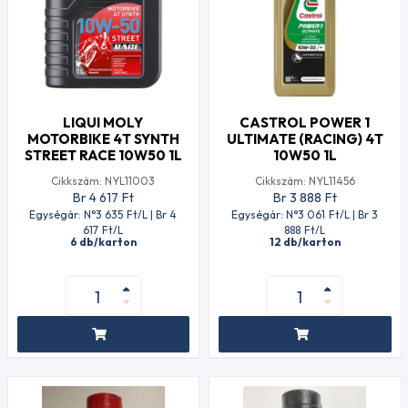
LIQUI MOLY
CASTROL POWER 1
MOTORBIKE 4T SYNTH
ULTIMATE (RACING) 4T
STREET RACE 10W50 1L
10W50 1L
Cikkszám: NYL11003
Cikkszám: NYL11456
Br 4 617
Ft
Br 3 888
Ft
Egységár: N°3 635
Ft
/L | Br 4
Egységár: N°3 061
Ft
/L | Br 3
617
Ft
/L
888
Ft
/L
6 db/karton
12 db/karton