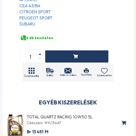
CEA A3/B4
CITROEN SPORT
PEUGEOT SPORT
SUBARU
6 db készleten
Nyomtatás
Küldés e-mailben
Szállítás
Kedvencekhez
Összehasonlítás
EGYÉB KISZERELÉSEK
TOTAL QUARTZ RACING 10W50 5L
Cikkszám: NYL13467
Br 13 451
Ft