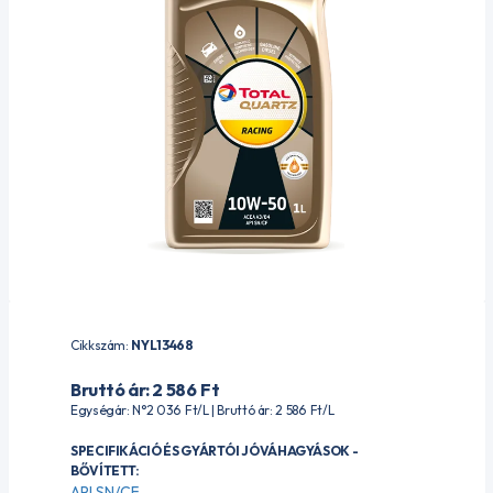
Cikkszám:
NYL13468
Bruttó ár: 2 586
Ft
Egységár: N°2 036
Ft
/L | Bruttó ár: 2 586
Ft
/L
SPECIFIKÁCIÓ ÉS GYÁRTÓI JÓVÁHAGYÁSOK -
BŐVÍTETT:
API SN/CF