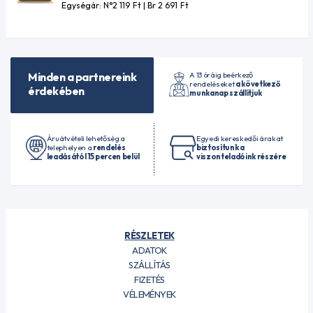
Egységár: N°2 119
Ft
| Br 2 691
Ft
A 13 óráig beérkező
Minden a partnereink
rendeléseket
a következő
érdekében
munkanap szállítjuk
Áruátvételi lehetőség a
Egyedi kereskedői árakat
telephelyen a
rendelés
biztosítunk a
leadásától 15 percen belül
viszonteladóink részére
RÉSZLETEK
ADATOK
SZÁLLÍTÁS
FIZETÉS
VÉLEMÉNYEK