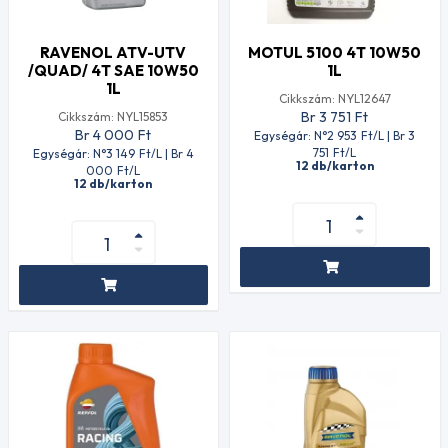
RAVENOL ATV-UTV
MOTUL 5100 4T 10W50
/QUAD/ 4T SAE 10W50
1L
1L
Cikkszám: NYL12647
Br 3 751
Ft
Cikkszám: NYL15853
Br 4 000
Ft
Egységár: N°2 953
Ft
/L | Br 3
751
Ft
/L
Egységár: N°3 149
Ft
/L | Br 4
12 db/karton
000
Ft
/L
12 db/karton