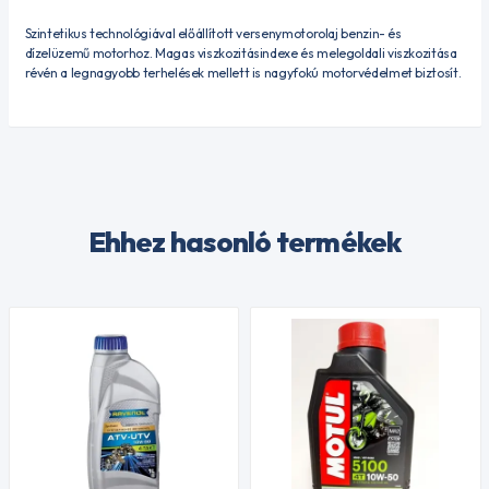
Szintetikus technológiával előállított versenymotorolaj benzin- és
dízelüzemű motorhoz. Magas viszkozitásindexe és melegoldali viszkozitása
révén a legnagyobb terhelések mellett is nagyfokú motorvédelmet biztosít.
Ehhez hasonló termékek