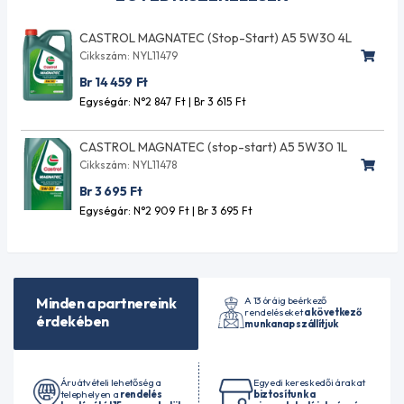
CASTROL MAGNATEC (Stop-Start) A5 5W30 4L
Cikkszám: NYL11479
Br 14 459
Ft
Egységár: N°2 847
Ft
| Br 3 615
Ft
CASTROL MAGNATEC (stop-start) A5 5W30 1L
Cikkszám: NYL11478
Br 3 695
Ft
Egységár: N°2 909
Ft
| Br 3 695
Ft
A 13 óráig beérkező
Minden a partnereink
rendeléseket
a következő
érdekében
munkanap szállítjuk
Áruátvételi lehetőség a
Egyedi kereskedői árakat
telephelyen a
rendelés
biztosítunk a