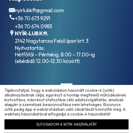
nyirlubkft@gmail.com
+36 70 673 9291
+36 70 674 0983
NYÍR-LUB Kft.
2142 Nagytarcsa Felső Ipari krt. 3
Nyitvatartás:
Hétfőtől – Péntekig, 8.00 – 17.00-ig
(ebédidő 12.00-12.30 között)
Tájékoztatjuk, hogy a weboldalon használt cookie-k (sütik)
alkalmazásának célja, egyrészt a honlap megfelelő működésének
biztosítása, másrészt statisztikai célú adatszolgáltatás, amelyek
alapján a személyek beazonosítása nem lehetséges. Bizonyos
sütik pedig épp a webáruházban való vásárlását könnyítik meg. A
Copyright © 2025 - 2026 www.olajmarket.hu
webhely használatával elfogadja a cookie-k használatát.
ELFOGADOM A SÜTIK HASZNÁLATÁT