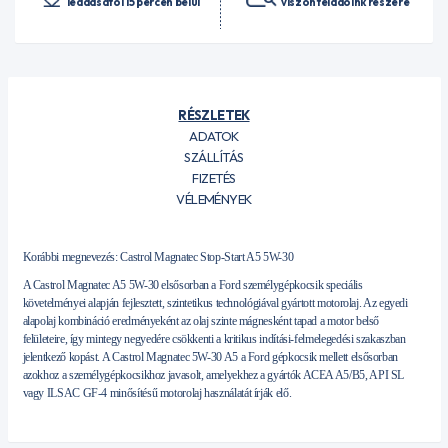
leadásától 15 percen belül
viszonteladóink részére
RÉSZLETEK
ADATOK
SZÁLLÍTÁS
FIZETÉS
VÉLEMÉNYEK
Korábbi megnevezés: Castrol Magnatec Stop-Start A5 5W-30
A Castrol Magnatec A5 5W-30 elsősorban a Ford személygépkocsik speciális
követelményei alapján fejlesztett, szintetikus technológiával gyártott motorolaj. Az egyedi
alapolaj kombináció eredményeként az olaj szinte mágnesként tapad a motor belső
felületeire, így mintegy negyedére csökkenti a kritikus indítási-felmelegedési szakaszban
jelentkező kopást. A Castrol Magnatec 5W-30 A5 a Ford gépkocsik mellett elsősorban
azokhoz a személygépkocsikhoz javasolt, amelyekhez a gyártók ACEA A5/B5, API SL
vagy ILSAC GF-4 minősítésű motorolaj használatát írják elő.