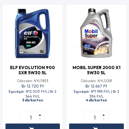
ELF EVOLUTION 900
MOBIL SUPER 2000 X1
SXR 5W30 5L
5W30 5L
Cikkszám: NYL11833
Cikkszám: NYL12381
Br 12 720
Ft
Br 12 667
Ft
Egységár: N°2 003
Ft
/L | Br 2
Egységár: N°1 995
Ft
/L | Br 2
544
Ft
/L
534
Ft
/L
3 db/karton
4 db/karton