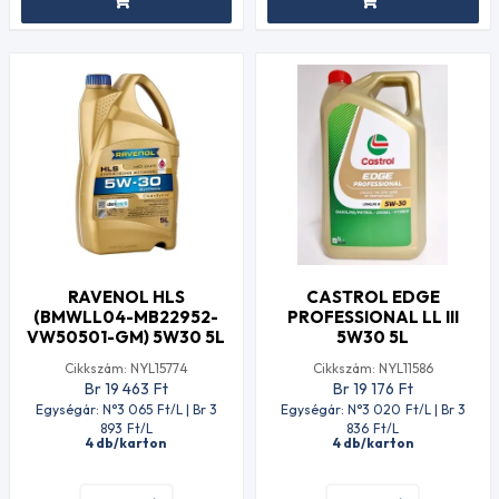
RAVENOL HLS
CASTROL EDGE
(BMWLL04-MB22952-
PROFESSIONAL LL III
VW50501-GM) 5W30 5L
5W30 5L
Cikkszám: NYL15774
Cikkszám: NYL11586
Br 19 463
Ft
Br 19 176
Ft
Egységár: N°3 065
Ft
/L | Br 3
Egységár: N°3 020
Ft
/L | Br 3
893
Ft
/L
836
Ft
/L
4 db/karton
4 db/karton