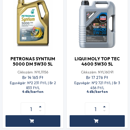
PETRONAS SYNTIUM
LIQUI MOLY TOP TEC
5000 DM 5W30 5L
4600 5W30 5L
Cikkszám: NYL11156
Cikkszám: NYL16091
Br 14 165
Ft
Br 17 276
Ft
Egységár: N°2 231
Ft
/L | Br 2
Egységár: N°2 721
Ft
/L | Br 3
833
Ft
/L
456
Ft
/L
4 db/karton
4 db/karton