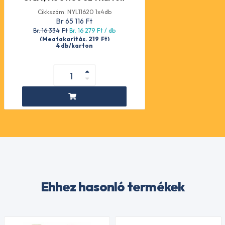
Cikkszám: NYL11620 1x4db
Br 65 116
Ft
Br. 16 334
Ft
Br. 16 279
Ft
/ db
(Megtakarítás. 219
Ft
)
4 db/karton
Ehhez hasonló termékek