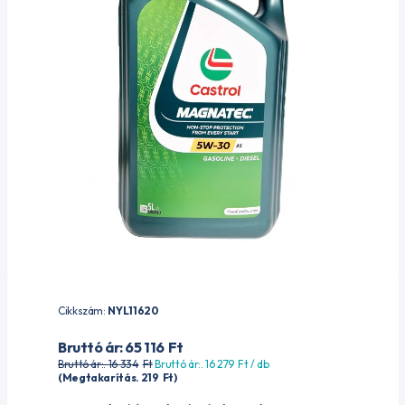
Cikkszám:
NYL11620
Bruttó ár: 65 116
Ft
Bruttó ár:. 16 334
Ft
Bruttó ár:. 16 279
Ft
/ db
(Megtakarítás. 219
Ft
)