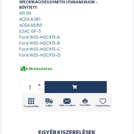
SPECIFIKÁCIÓ ÉS GYÁRTÓI JÓVÁHAGYÁSOK -
BŐVÍTETT:
API SN
ACEA A1/B1
ACEA A5/B5
ILSAC GF-5
Ford WSS-M2C913-A
Ford WSS-M2C913-B
Ford WSS-M2C913-C
Ford WSS-M2C913-D
4 db készleten
Nyomtatás
Küldés e-mailben
Szállítás
Kedvencekhez
Összehasonlítás
EGYÉB KISZERELÉSEK