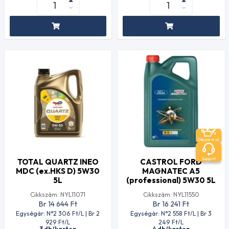
Olajkereső
Support
TOTAL QUARTZ INEO
CASTROL FORD
MDC (ex.HKS D) 5W30
MAGNATEC A5
5L
(professional) 5W30 5L
Cikkszám: NYL11071
Cikkszám: NYL11550
Br 14 644
Ft
Br 16 241
Ft
Egységár: N°2 306
Ft
/L | Br 2
Egységár: N°2 558
Ft
/L | Br 3
929
Ft
/L
249
Ft
/L
3 db/karton
4 db/karton