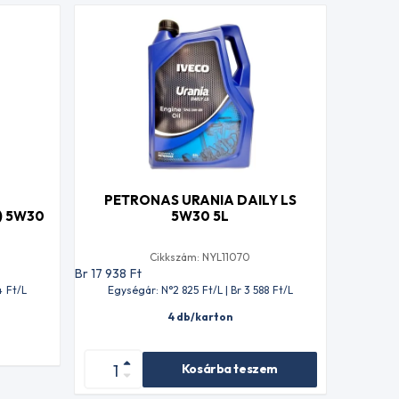
PETRONAS URANIA DAILY LS
) 5W30
5W30 5L
Cikkszám: NYL11070
Br 17 938
Ft
4
Ft
/L
Egységár: N°2 825
Ft
/L | Br 3 588
Ft
/L
4 db/karton
Kosárba teszem