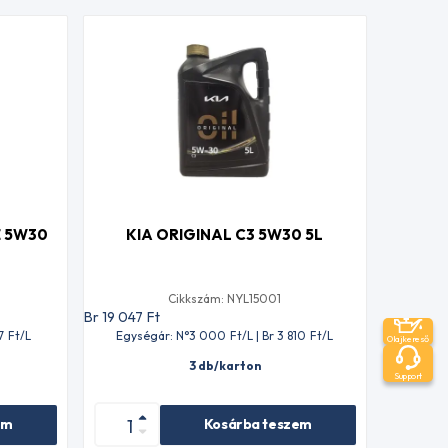
E 5W30
KIA ORIGINAL C3 5W30 5L
Cikkszám: NYL15001
Br 19 047
Ft
7
Ft
/L
Egységár: N°3 000
Ft
/L | Br 3 810
Ft
/L
Olajkereső
3 db/karton
Support
em
Kosárba teszem