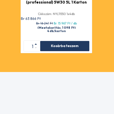
(professional) 5W30 5L 1 Karton
Cikkszám: NYL11550 1x4db
Br 63 866
Ft
Br. 16 241
Ft
Br. 15 967
Ft
/ db
(Megtakarítás. 1 098
Ft
)
4 db/karton
Kosárba teszem