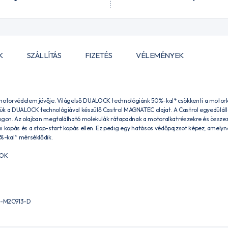
K
SZÁLLÍTÁS
FIZETÉS
VÉLEMÉNYEK
 motorvédelem jövője. Világelső DUALOCK technológiánk 50%-kal* csökkenti a motork
ettük a DUALOCK technológiával készülő Castrol MAGNATEC olajat. A Castrol egyed
világon. Az olajban megtalálható molekulák rátapadnak a motoralkatrészekre és össz
i kopás és a stop-start kopás ellen. Ez pedig egy hatásos védőpajzsot képez, amelyn
0%-kal* mérséklődik.
YOK
S-M2C913-D