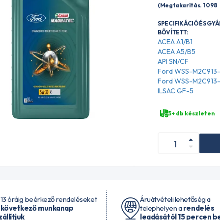
(Megtakarítás. 1 098
SPECIFIKÁCIÓ ÉS GY
BŐVÍTETT:
ACEA A1/B1
ACEA A5/B5
API SN/CF
Ford WSS-M2C913
Ford WSS-M2C913
ILSAC GF-5
5+ db készleten
 13 óráig beérkező rendeléseket
Áruátvételi lehetőség a
 következő munkanap
telephelyen a
rendelés
zállítjuk
leadásától 15 percen be