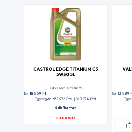
CASTROL EDGE TITANIUM C3
VAL
5W30 5L
Cikkszám: NYL11625
Br 18 869
Ft
Br 13 889
Egységár: N°2 972
Ft
/L | Br 3 774
Ft
/L
Egys
4 db/karton
ELFOGYOTT