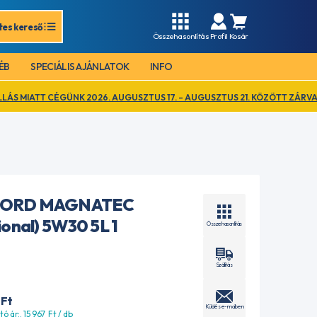
tes kereső
Összehasonlítás
Profil
Kosár
ÉB
SPECIÁLIS AJÁNLATOK
INFO
 2026. AUGUSZTUS 17. – AUGUSZTUS 21. KÖZÖTT ZÁRVA TART. EZ IDŐ A
FORD MAGNATEC
ional) 5W30 5L 1
Összehasonlítás
Szállítás
Ft
Küldés e-mailben
tó ár:. 15 967
Ft
/ db