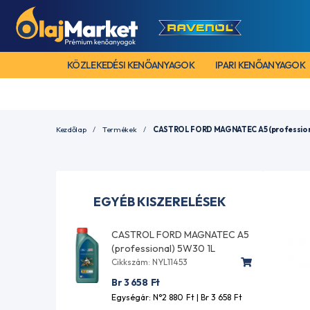
KÖZLEKEDÉSI KENŐANYAGOK
IPARI KENŐANYAGOK
Kezdőlap
Termékek
CASTROL FORD MAGNATEC A5 (profession
EGYÉB KISZERELÉSEK
CASTROL FORD MAGNATEC A5
(professional) 5W30 1L
Cikkszám: NYL11453
Br 3 658
Ft
Egységár: N°2 880
Ft
| Br 3 658
Ft