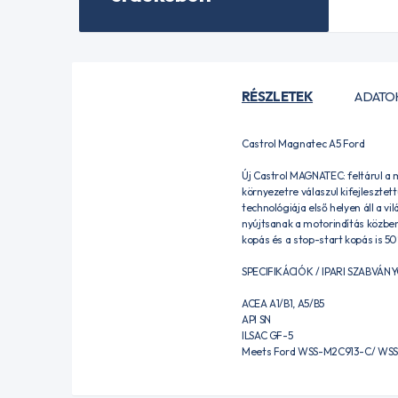
RÉSZLETEK
ADATO
Castrol Magnatec A5 Ford
Új Castrol MAGNATEC: feltárul a
környezetre válaszul kifejleszt
technológiája első helyen áll a 
nyújtsanak a motorindítás közben
kopás és a stop-start kopás is 5
SPECIFIKÁCIÓK / IPARI SZABVÁN
ACEA A1/B1, A5/B5
API SN
ILSAC GF-5
Meets Ford WSS-M2C913-C/ WS