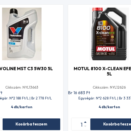
VOLINE MST C3 5W30 5L
MOTUL 8100 X-CLEAN EF
5L
Cikkszám: NYL13663
Cikkszám: NYL12626
Ft
Br 16 683
Ft
égár: N°2 188
Ft
/L | Br 2 778
Ft
/L
Egységár: N°2 628
Ft
/L | Br 3 33
4 db/karton
4 db/karton
Kosárba teszem
Kosárba tesz