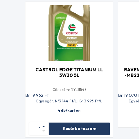
CASTROL EDGE TITANIUM LL
RAVEN
5W30 5L
-MB22
Cikkszám: NYL11548
Br 19 962
Ft
Br 19 070
Egységár: N°3 144
Ft
/L | Br 3 993
Ft
/L
Egysé
4 db/karton
Kosárba teszem