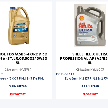
OL FDS /A5B5 -FORD913D
SHELL HELIX ULTRA
96 -STJLR.03.5003/ 5W30
PROFESSIONAL AF (A5/B5
5L
5L
Cikkszám: NYL15789
Cikkszám: NYL16093
Ft
Br 13 667
Ft
gár: N°3 003
Ft
/L | Br 3 814
Ft
/L
Egységár: N°2 153
Ft
/L | Br 2 73
4 db/karton
3 db/karton
ELFOGYOTT
ELFOGYOTT