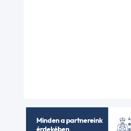
Minden a partnereink
A
a
érdekében
s