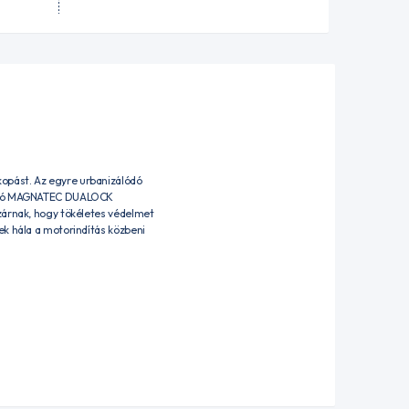
opást. Az egyre urbanizálódó
ülálló MAGNATEC DUALOCK
ezárnak, hogy tökéletes védelmet
ek hála a motorindítás közbeni