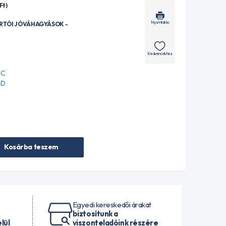
Ft
)
Nyomtatás
ÁRTÓI JÓVÁHAGYÁSOK -
Kedvencekhez
-C
-D
Kosárba teszem
Egyedi kereskedői árakat
biztosítunk a
lül
viszonteladóink részére