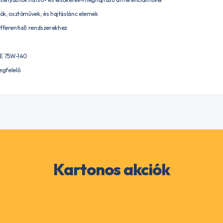
k, osztóművek, és hajtáslánc elemek
Differential) rendszerekhez
E 75W-140
gfelelő
Kartonos akciók