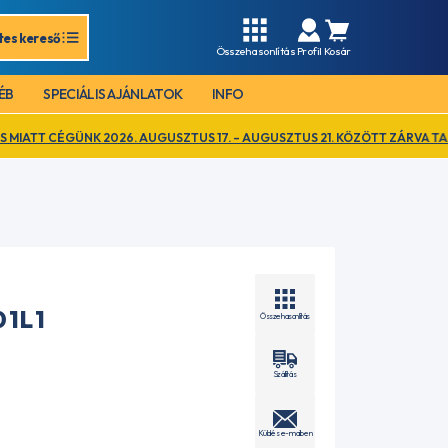
tes kereső
Összehasonlítás
Profil
Kosár
ÉB
SPECIÁLIS AJÁNLATOK
INFO
2026. AUGUSZTUS 17. – AUGUSZTUS 21. KÖZÖTT ZÁRVA TART. EZ IDŐ AL
1L 1
Összehasonlítás
Szállítás
Küldés e-mailben