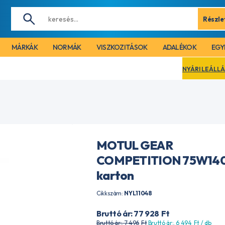
Részle
MÁRKÁK
NORMÁK
VISZKOZITÁSOK
ADALÉKOK
EGY
NYÁRI LEÁLLÁS MIATT CÉGÜNK 
MOTUL GEAR
COMPETITION 75W140 
karton
Cikkszám:
NYL11048
Bruttó ár: 77 928
Ft
Bruttó ár:. 7 496
Ft
Bruttó ár:. 6 494
Ft
/ db