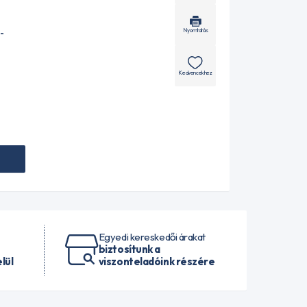
Nyomtatás
-
Kedvencekhez
Egyedi kereskedői árakat
biztosítunk a
lül
viszonteladóink részére