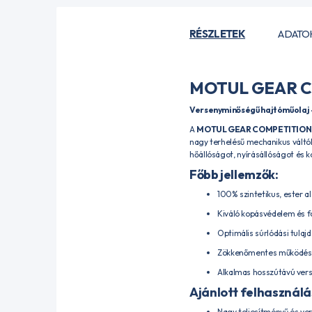
RÉSZLETEK
ADATO
MOTUL GEAR C
Versenyminőségű hajtóműolaj 
A
MOTUL GEAR COMPETITION
nagy terhelésű mechanikus váltókh
hőállóságot, nyírásállóságot és
Főbb jellemzők:
100% szintetikus, ester a
Kiváló kopásvédelem és 
Optimális súrlódási tulaj
Zökkenőmentes működés e
Alkalmas hosszútávú verse
Ajánlott felhasználá
Nagy teljesítményű és ve