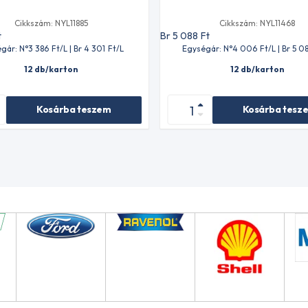
Cikkszám: NYL11885
Cikkszám: NYL11468
t
Br 5 088
Ft
gár: N°3 386
Ft
/L | Br 4 301
Ft
/L
Egységár: N°4 006
Ft
/L | Br 5 0
12 db/karton
12 db/karton
Kosárba teszem
Kosárba tesz