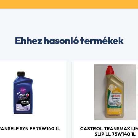
Ehhez hasonló termékek
RANSELF SYN FE 75W140 1L
CASTROL TRANSMAX LI
SLIP LL 75W140 1L