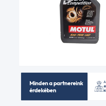
Minden a partnereink
A
a
érdekében
s