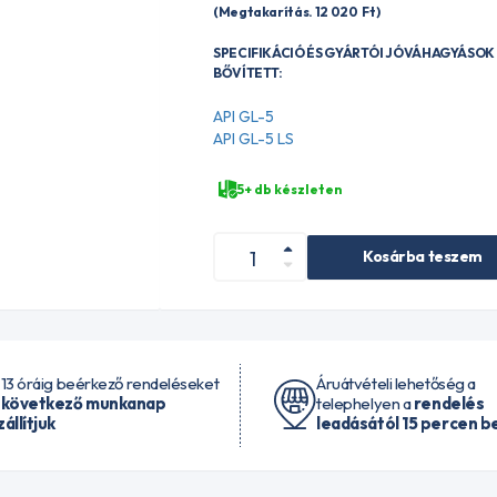
(Megtakarítás. 12 020
Ft
)
SPECIFIKÁCIÓ ÉS GYÁRTÓI JÓVÁHAGYÁSOK 
BŐVÍTETT:
API GL-5
API GL-5 LS
5+ db készleten
Kosárba teszem
 13 óráig beérkező rendeléseket
Áruátvételi lehetőség a
 következő munkanap
telephelyen a
rendelés
zállítjuk
leadásától 15 percen be