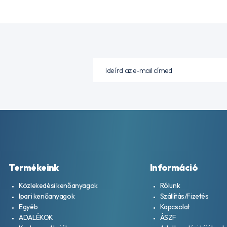
Termékeink
Információ
Közlekedési kenőanyagok
Rólunk
Ipari kenőanyagok
Szállítás/Fizetés
Egyéb
Kapcsolat
ADALÉKOK
ÁSZF