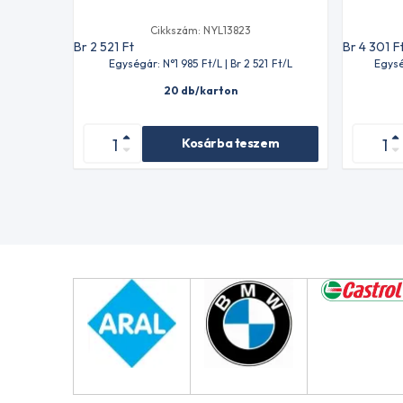
Cikkszám: NYL13823
Br 2 521
Ft
Br 4 301
F
Egységár: N°1 985
Ft
/L | Br 2 521
Ft
/L
Egysé
20 db/karton
Kosárba teszem