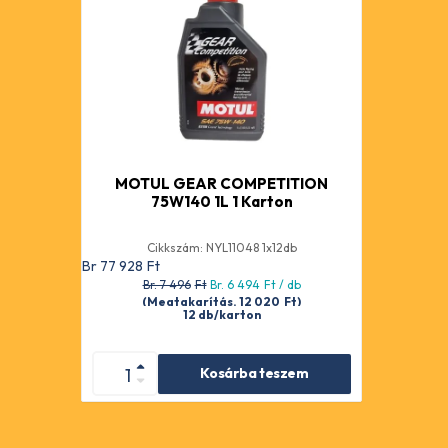
MOTUL GEAR COMPETITION
75W140 1L 1 Karton
Cikkszám: NYL11048 1x12db
Br 77 928
Ft
Br. 7 496
Ft
Br. 6 494
Ft
/ db
(Megtakarítás. 12 020
Ft
)
12 db/karton
Kosárba teszem