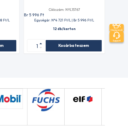
Cikkszám: NYL15767
Br 5 996
Ft
88
Ft
/L
Egységár: N°4 721
Ft
/L | Br 5 996
Ft
/L
12 db/karton
Olajkereső
Support
em
Kosárba teszem