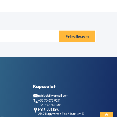
Kapcsolat
nyirlubkft@gmail.com
+36 70 673 9291
+36 70 674 0983
NYÍR-LUB Kft.
2142 Nagytarcsa Felső Ipari krt. 3