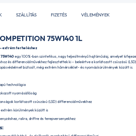
K
SZÁLLÍTÁS
FIZETÉS
VÉLEMÉNYEK
OMPETITION 75W140 1L
– extrém terheléshez
 75W140
egy 100%-ban szintetikus, nagy teljesítményű hajtóműolaj, amelyet kifeje
oz és differenciálművekhez fejlesztettek ki – beleértve a korlátozott csúszású (LSD)
 kopásvédelmet biztosít, még extrém hőmérséklet- és nyomáskörülmények között is.
lapú technológia
fokozott nyomásállóság
donságok korlátozott csúszású (LSD) differenciálművekhez
xtrém körülmények között is
nyzéshez, ralira, driftre és terepversenyekhez
s:
rsenyautók hátsó- és elsőkerék-meghajtású differenciálművei