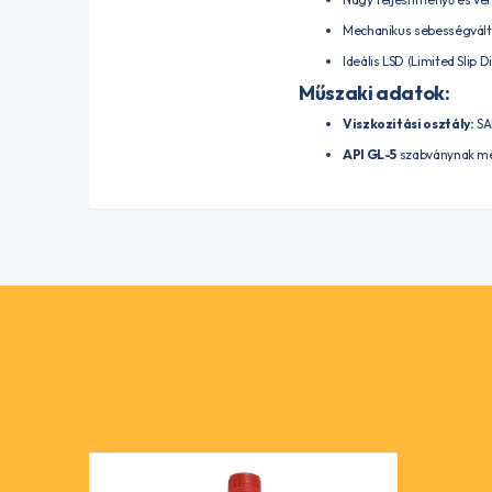
Mechanikus sebességváltó
Ideális LSD (Limited Slip 
Műszaki adatok:
Viszkozitási osztály:
SA
API GL-5
szabványnak me