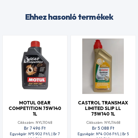
Ehhez hasonló termékek
MOTUL GEAR
CASTROL TRANSMAX
COMPETITION 75W140
LIMITED SLIP LL
1L
75W140 1L
Cikkszám: NYL11048
Cikkszám: NYL11468
Br 7 496
Ft
Br 5 088
Ft
Egységár: N°5 902
Ft
/L | Br 7
Egységár: N°4 006
Ft
/L | Br 5