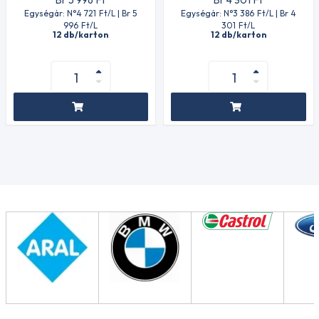
Br 5 996
Ft
Br 4 301
Ft
Egységár: N°4 721
Ft
/L | Br 5
Egységár: N°3 386
Ft
/L | Br 4
996
Ft
/L
301
Ft
/L
12 db/karton
12 db/karton