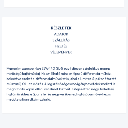
RÉSZLETEK
ADATOK
SZÁLLÍTÁS
FIZETÉS
VÉLEMÉNYEK
Mannol maxpower 4x4 75W-140 GL-5 egy teljesen szintetikus magas
minőségű hajtóműolaj. Használható minden típusú differenciálműhöz,
beleértve azokat a differenciálműveket is, ahol a Limited Slip (korlátozott
csúszású) Oil az előírás. A legszélsőségesebb igénybevételek mellett is
megbízható kopás elleni védelmet biztosít. Kifejezetten nagy terhelésű
hajtóművekhez a Sportster és négykerék-meghajtású járművekhez is
megbízhatóan alkalmazható.