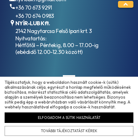
+36 70 673 9291
+36 70 674 0983
NYÍR-LUB Kft.
2142 Nagytarcsa Felső Ipari krt. 3
Nyitvatartás:
Hétfőtől – Péntekig, 8.00 – 17.00-ig
(ebédidő 12.00-12.30 között)
Tájékoztatjuk, hogy a weboldalon használt cookie-k (sütik)
alkalmazásának célja, egyrészt a honlap megfelelő működésének
biztosítása, másrészt statisztikai célú adatszolgáltatás, amelyek
alapján a személyek beazonosítása nem lehetséges. Bizonyos
sütik pedig épp a webáruházban való vásárlását könnyítik meg. A
Copyright © 2025 - 2026 www.olajmarket.hu
webhely használatával elfogadja a cookie-k használatát.
ELFOGADOM A SÜTIK HASZNÁLATÁT
Árukereső.hu
TOVÁBBI TÁJÉKOZTATÁST KÉREK