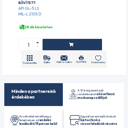
BŐVÍTETT:
API GL-5 LS
MIL-L 2105 D
28 db készleten
Nyomtatás
Küldés e-mailben
Szállítás
Kedvencekhez
Összehasonlítás
A 13 óráig beérkező
Minden a partnereink
rendeléseket
a következő
érdekében
munkanap szállítjuk
Áruátvételi lehetőség a
Egyedi kereskedői árakat
telephelyen a
rendelés
biztosítunk a
leadásától 15 percen belül
viszonteladóink részére