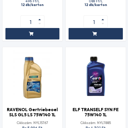
496
Ft
/L
088
Ft
/L
12 db/karton
12 db/karton
RAVENOL Gertriebeoel
ELF TRANSELF SYN FE
SLS GL5 LS 75W140 1L
75W140 1L
Cikkszám: NYL15767
Cikkszám: NYL11885