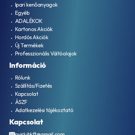
Ipari kenőanyagok
Egyéb
ADALÉKOK
Kartonos Akciók
Hordós Akciók
Új Termékek
Professzionális Váltóolajok
Információ
Rólunk
Szállítás/Fizetés
Kapcsolat
ÁSZF
Adatkezelési tájékoztató
Kapcsolat
nyirlubkft@gmail.com