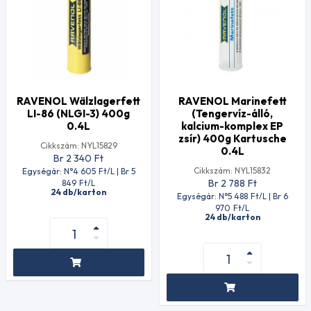
RAVENOL Wälzlagerfett
RAVENOL Marinefett
LI-86 (NLGI-3) 400g
(Tengervíz-álló,
0.4L
kalcium-komplex EP
zsír) 400g Kartusche
Cikkszám: NYL15829
0.4L
Br 2 340
Ft
Cikkszám: NYL15832
Egységár: N°4 605
Ft
/L | Br 5
Br 2 788
Ft
849
Ft
/L
24 db/karton
Egységár: N°5 488
Ft
/L | Br 6
970
Ft
/L
24 db/karton