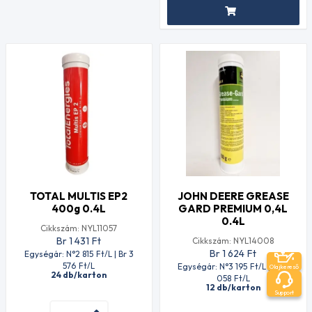
TOTAL MULTIS EP2
JOHN DEERE GREASE
400g 0.4L
GARD PREMIUM 0,4L
0.4L
Cikkszám: NYL11057
Br 1 431
Ft
Cikkszám: NYL14008
Br 1 624
Ft
Egységár: N°2 815
Ft
/L | Br 3
576
Ft
/L
Egységár: N°3 195
Ft
/L | Br 4
Olajkereső
24 db/karton
058
Ft
/L
12 db/karton
Support