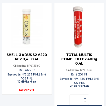
SHELL GADUS S2 V220
TOTAL MULTIS
AC2 0,4L 0.4L
COMPLEX EP2 400g
0.4L
Cikkszám: NYL13360
Br 1 643
Ft
Cikkszám: NYL11058
Br 2 251
Ft
Egységár: N°3 233
Ft
/L | Br 4
106
Ft
/L
Egységár: N°4 430
Ft
/L | Br 5
12 db/karton
627
Ft
/L
24 db/karton
ELFOGYOTT