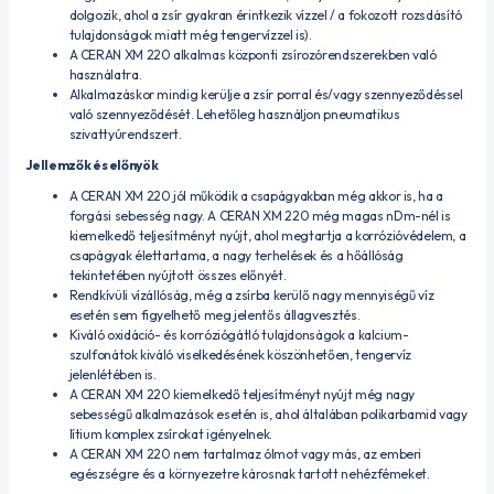
dolgozik, ahol a zsír gyakran érintkezik vízzel / a fokozott rozsdásító
tulajdonságok miatt még tengervízzel is).
A CERAN XM 220 alkalmas központi zsírozórendszerekben való
használatra.
Alkalmazáskor mindig kerülje a zsír porral és/vagy szennyeződéssel
való szennyeződését. Lehetőleg használjon pneumatikus
szivattyúrendszert.
Jellemzők és előnyök
A CERAN XM 220 jól működik a csapágyakban még akkor is, ha a
forgási sebesség nagy. A CERAN XM 220 még magas nDm-nél is
kiemelkedő teljesítményt nyújt, ahol megtartja a korrózióvédelem, a
csapágyak élettartama, a nagy terhelések és a hőállóság
tekintetében nyújtott összes előnyét.
Rendkívüli vízállóság, még a zsírba kerülő nagy mennyiségű víz
esetén sem figyelhető meg jelentős állagvesztés.
Kiváló oxidáció- és korróziógátló tulajdonságok a kalcium-
szulfonátok kiváló viselkedésének köszönhetően, tengervíz
jelenlétében is.
A CERAN XM 220 kiemelkedő teljesítményt nyújt még nagy
sebességű alkalmazások esetén is, ahol általában polikarbamid vagy
lítium komplex zsírokat igényelnek.
A CERAN XM 220 nem tartalmaz ólmot vagy más, az emberi
egészségre és a környezetre károsnak tartott nehézfémeket.