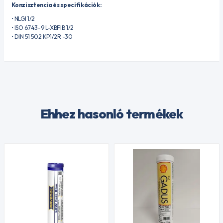
Konzisztencia és specifikációk:
• NLGI 1/2
• ISO 6743-9 L-XBFIB 1/2
• DIN 51 502 KP1/2R -30
Ehhez hasonló termékek