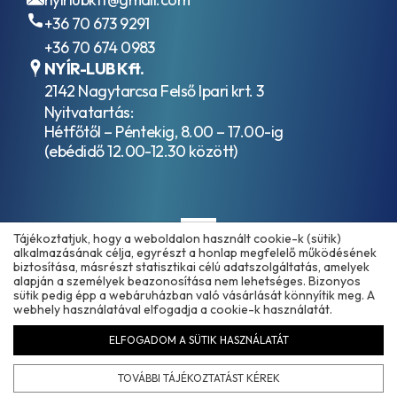
+36 70 673 9291
+36 70 674 0983
NYÍR-LUB Kft.
2142 Nagytarcsa Felső Ipari krt. 3
Nyitvatartás:
Hétfőtől – Péntekig, 8.00 – 17.00-ig
(ebédidő 12.00-12.30 között)
Tájékoztatjuk, hogy a weboldalon használt cookie-k (sütik)
alkalmazásának célja, egyrészt a honlap megfelelő működésének
biztosítása, másrészt statisztikai célú adatszolgáltatás, amelyek
alapján a személyek beazonosítása nem lehetséges. Bizonyos
sütik pedig épp a webáruházban való vásárlását könnyítik meg. A
Copyright © 2025 - 2026 www.olajmarket.hu
webhely használatával elfogadja a cookie-k használatát.
ELFOGADOM A SÜTIK HASZNÁLATÁT
Árukereső.hu
TOVÁBBI TÁJÉKOZTATÁST KÉREK