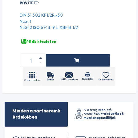
BŐVÍTETT:
DIN 51 502 KP1/2R -30
NLGI 1
NLGI 2 ISO 6743-9 L-XBFIB 1/2
48 db készleten
Nyomtatás
Küldés e-mailben
Szállítás
Kedvencekhez
Összehasonlítás
A 13 óráig beérkező
Minden a partnereink
rendeléseket
a következő
érdekében
munkanap szállítjuk
Áruátvételi lehetőség a
Egyedi kereskedői árakat