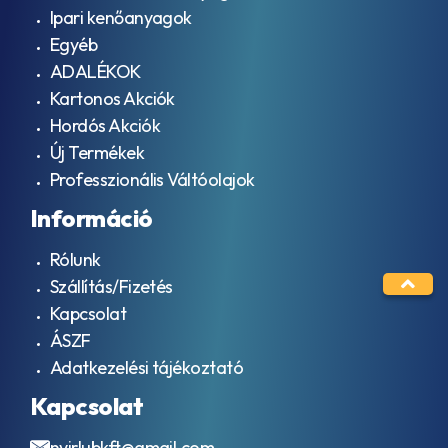
Ipari kenőanyagok
Egyéb
ADALÉKOK
Kartonos Akciók
Hordós Akciók
Új Termékek
Professzionális Váltóolajok
Információ
Rólunk
Szállítás/Fizetés
Kapcsolat
ÁSZF
Adatkezelési tájékoztató
Kapcsolat
nyirlubkft@gmail.com