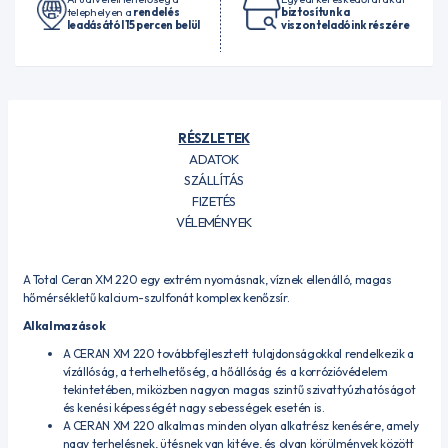
telephelyen a
rendelés
biztosítunk a
leadásától 15 percen belül
viszonteladóink részére
RÉSZLETEK
ADATOK
SZÁLLÍTÁS
FIZETÉS
VÉLEMÉNYEK
A Total Ceran XM 220 egy extrém nyomásnak, víznek ellenálló, magas
hőmérsékletű kalcium-szulfonát komplex kenőzsír.
Alkalmazások
A CERAN XM 220 továbbfejlesztett tulajdonságokkal rendelkezik a
vízállóság, a terhelhetőség, a hőállóság és a korrózióvédelem
tekintetében, miközben nagyon magas szintű szivattyúzhatóságot
és kenési képességét nagy sebességek esetén is.
A CERAN XM 220 alkalmas minden olyan alkatrész kenésére, amely
nagy terhelésnek, ütésnek van kitéve, és olyan körülmények között