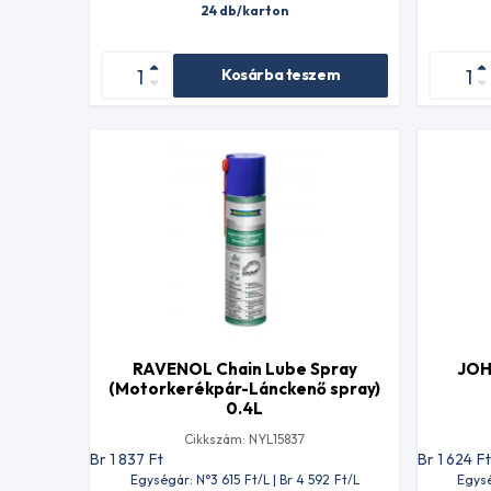
24 db/karton
Kosárba teszem
RAVENOL Chain Lube Spray
JOH
(Motorkerékpár-Lánckenő spray)
0.4L
Cikkszám: NYL15837
Br 1 837
Ft
Br 1 624
F
Egységár: N°3 615
Ft
/L | Br 4 592
Ft
/L
Egysé