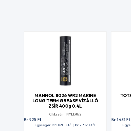
MANNOL 8026 WR2 MARINE
TOTA
LONG TERM GREASE VÍZÁLLÓ
ZSÍR 400g 0.4L
Cikkszám: NYL13872
Br 925
Ft
Br 1 431
Ft
Egységár: N°1 820
Ft
/L | Br 2 312
Ft
/L
Egys