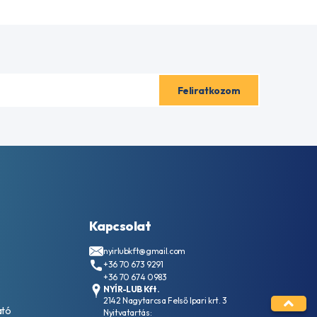
Kapcsolat
nyirlubkft@gmail.com
+36 70 673 9291
+36 70 674 0983
NYÍR-LUB Kft.
2142 Nagytarcsa Felső Ipari krt. 3
ató
Nyitvatartás: