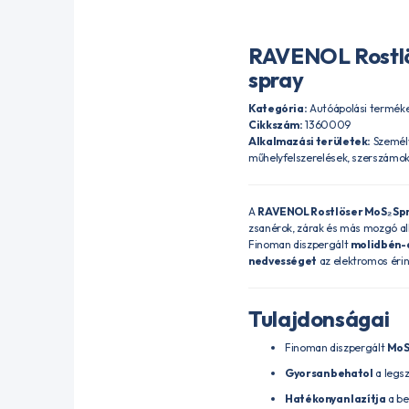
RAVENOL Rostlös
spray
Kategória:
Autóápolási termék
Cikkszám:
1360009
Alkalmazási területek:
Személy
műhelyfelszerelések, szerszámo
A
RAVENOL Rostlöser MoS₂ Sp
zsanérok, zárak és más mozgó alk
Finoman diszpergált
molidbén-d
nedvességet
az elektromos érint
Tulajdonságai
Finoman diszpergált
MoS
Gyorsan behatol
a legsz
Hatékonyan lazítja
a be