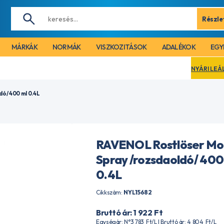
Részle
MÁRKÁK
NORMÁK
VISZKOZITÁSOK
ADALÉKOK
EGY
NYÁRI LEÁLLÁS MIATT CÉGÜ
ó/ 400 ml 0.4L
RAVENOL Rostlöser Mo
Spray /rozsdaoldó/ 400
0.4L
Cikkszám:
NYL15682
Bruttó ár: 1 922
Ft
Egységár: N°3 783
Ft
/L | Bruttó ár: 4 804
Ft
/L