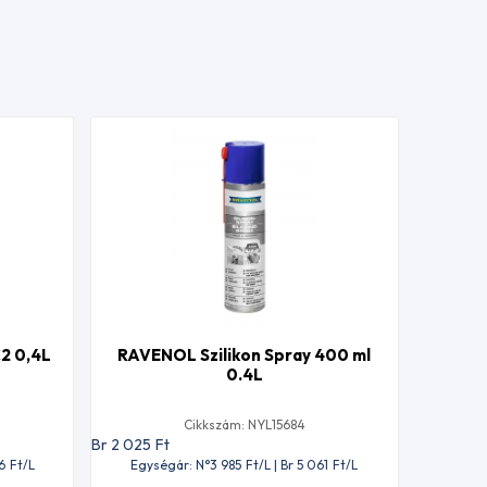
2 0,4L
RAVENOL Szilikon Spray 400 ml
0.4L
Cikkszám: NYL15684
Br 2 025
Ft
06
Ft
/L
Egységár: N°3 985
Ft
/L | Br 5 061
Ft
/L