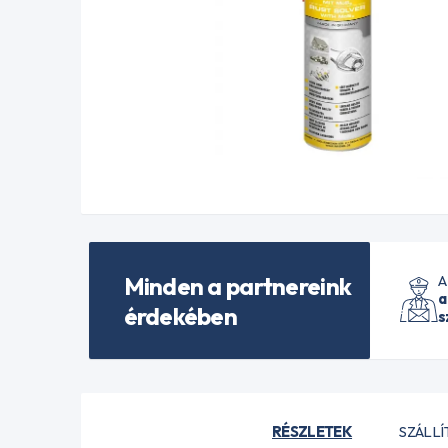
Minden a partnereink
A
a
érdekében
s
RÉSZLETEK
SZÁLLÍ