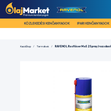
KÖZLEKEDÉSI KENŐANYAGOK
IPARI KENŐANYAGOK
Kezdőlap
Termékek
RAVENOL Rostlöser MoS 2 Spray /rozsdaold