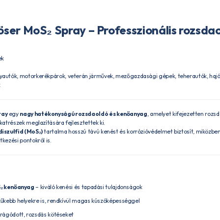
er MoS₂ Spray – Professzionális rozsdao
ek
autók, motorkerékpárok, veterán járművek, mezőgazdasági gépek, teherautók, hajók
k
ray
egy
nagy hatékonyságú rozsdaoldó és kenőanyag
, amelyet kifejezetten rozsd
atrészek meglazítására fejlesztettek ki.
iszulfid (MoS₂)
tartalma hosszú távú kenést és korrózióvédelmet biztosít, miközbe
kezési pontokról is.
₂ kenőanyag
– kiváló kenési és tapadási tulajdonságok
űkebb helyekre is, rendkívül magas kúszóképességgel
rágódott, rozsdás kötéseket