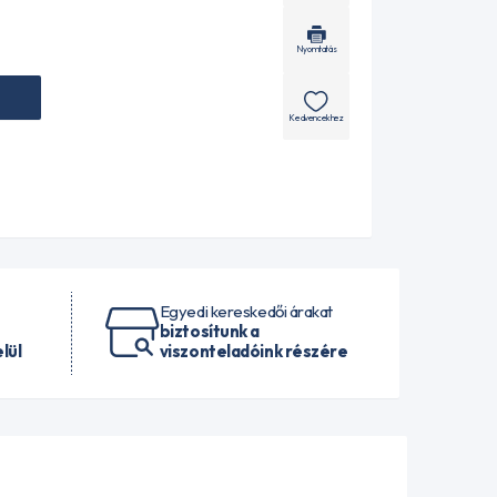
Nyomtatás
Kedvencekhez
Egyedi kereskedői árakat
biztosítunk a
lül
viszonteladóink részére