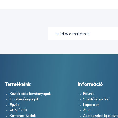
Termékeink
Információ
Közlekedési kenőanyagok
Rólunk
Ipari kenőanyagok
Szállítás/Fizetés
Egyéb
Kapcsolat
ADALÉKOK
ÁSZF
Kartonos Akciók
Adatkezelési tájékozt