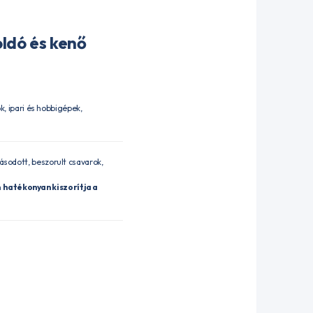
ldó és kenő
, ipari és hobbigépek,
ásodott, beszorult csavarok,
n
hatékonyan kiszorítja a