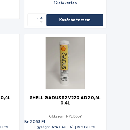
12 db/karton
Kosárba teszem
 0,4L
SHELL GADUS S2 V220 AD2 0,4L
0.4L
Cikkszám: NYL13359
Br 2 053
Ft
1
Ft
/L
Egységár: N°4 040
Ft
/L | Br 5 131
Ft
/L