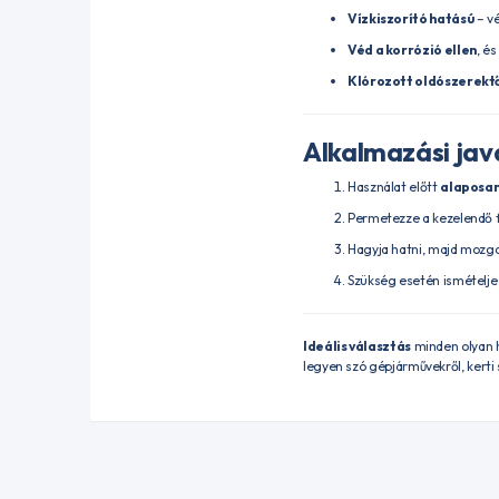
Vízkiszorító hatású
– vé
Véd a korrózió ellen
, é
Klórozott oldószerekt
Alkalmazási jav
Használat előtt
alaposan
Permetezze a kezelendő f
Hagyja hatni, majd mozga
Szükség esetén ismételje
Ideális választás
minden olyan h
legyen szó gépjárművekről, kerti 