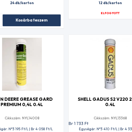
24 db/karton
12 db/karton
ELFOGYOTT
Kosárba teszem
N DEERE GREASE GARD
SHELL GADUS S2 V220 2
PREMIUM 0,4L 0.4L
0.4L
Cikkszám: NYL14008
Cikkszám: NYL13368
t
Br 1 733
Ft
gár: N°3 195
Ft
/L | Br 4 058
Ft
/L
Egységár: N°3 410
Ft
/L | Br 4 33