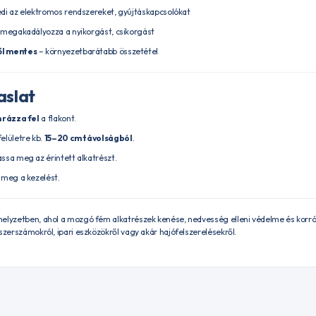
di az elektromos rendszereket, gyújtáskapcsolókat
s megakadályozza a nyikorgást, csikorgást
ől mentes
– környezetbarátabb összetétel
aslat
 rázza fel
a flakont.
elületre kb.
15–20 cm távolságból
.
ssa meg az érintett alkatrészt.
 meg a kezelést.
elyzetben, ahol a mozgó fém alkatrészek kenése, nedvesség elleni védelme és korróz
szerszámokról, ipari eszközökről vagy akár hajófelszerelésekről.