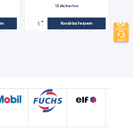
12 db/karton
em
Kosárba teszem
Olajkereső
Support