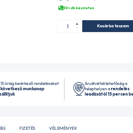
50+ db készleten
Kosárba teszem
 13 óráig beérkező rendeléseket
Áruátvételi lehetőség a
 következő munkanap
telephelyen a
rendelés
zállítjuk
leadásától 15 percen be
TÁS
FIZETÉS
VÉLEMÉNYEK