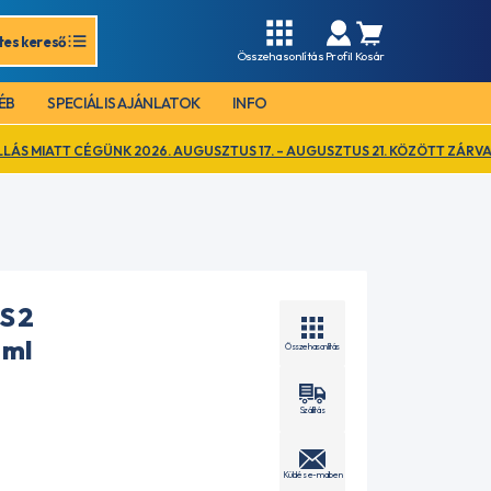
tes kereső
Összehasonlítás
Profil
Kosár
ÉB
SPECIÁLIS AJÁNLATOK
INFO
NK 2026. AUGUSZTUS 17. – AUGUSZTUS 21. KÖZÖTT ZÁRVA TART. EZ IDŐ
S 2
 ml
Összehasonlítás
Szállítás
Küldés e-mailben