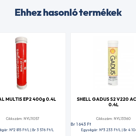
Ehhez hasonló termékek
L MULTIS EP2 400g 0.4L
SHELL GADUS S2 V220 AC
0.4L
Cikkszám: NYL11057
Cikkszám: NYL13360
Br 1 643
Ft
égár: N°2 815
Ft
/L | Br 3 576
Ft
/L
Egységár: N°3 233
Ft
/L | Br 4 1