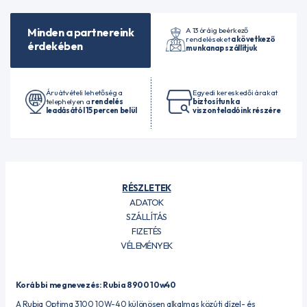
A 13 óráig beérkező
Minden a partnereink
rendeléseket
a következő
érdekében
munkanap szállítjuk
Áruátvételi lehetőség a
Egyedi kereskedői árakat
telephelyen a
rendelés
biztosítunk a
leadásától 15 percen belül
viszonteladóink részére
RÉSZLETEK
ADATOK
SZÁLLÍTÁS
FIZETÉS
VÉLEMÉNYEK
Korábbi megnevezés: Rubia 8900 10w40
A Rubia Optima 3100 10W-40 különösen alkalmas közúti dízel- és