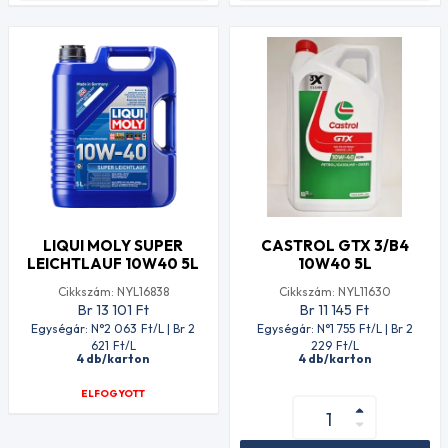
LIQUI MOLY SUPER
CASTROL GTX 3/B4
LEICHTLAUF 10W40 5L
10W40 5L
Cikkszám: NYL16838
Cikkszám: NYL11630
Br 13 101
Ft
Br 11 145
Ft
Egységár: N°2 063
Ft
/L | Br 2
Egységár: N°1 755
Ft
/L | Br 2
621
Ft
/L
229
Ft
/L
4 db/karton
4 db/karton
ELFOGYOTT