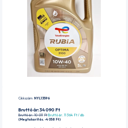
Cikkszám:
NYL13596
Bruttó ár: 34 090
Ft
Bruttó ár:. 10 011
Ft
Bruttó ár:. 11 364
Ft
/ db
(Megtakarítás. -4 058
Ft
)