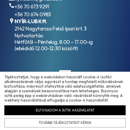
+36 70 673 9291
+36 70 674 0983
NYÍR-LUB Kft.
2142 Nagytarcsa Felső Ipari krt. 3
Nyitvatartás:
Hétfőtől – Péntekig, 8.00 – 17.00-ig
(ebédidő 12.00-12.30 között)
Tájékoztatjuk, hogy a weboldalon használt cookie-k (sütik)
alkalmazásának célja, egyrészt a honlap megfelelő működésének
biztosítása, másrészt statisztikai célú adatszolgáltatás, amelyek
alapján a személyek beazonosítása nem lehetséges. Bizonyos
sütik pedig épp a webáruházban való vásárlását könnyítik meg. A
Copyright © 2025 - 2026 www.olajmarket.hu
webhely használatával elfogadja a cookie-k használatát.
ELFOGADOM A SÜTIK HASZNÁLATÁT
Árukereső.hu
TOVÁBBI TÁJÉKOZTATÁST KÉREK