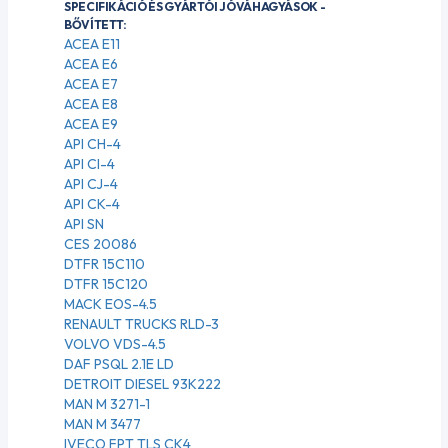
SPECIFIKÁCIÓ ÉS GYÁRTÓI JÓVÁHAGYÁSOK -
BŐVÍTETT:
ACEA E11
ACEA E6
ACEA E7
ACEA E8
ACEA E9
API CH-4
API CI-4
API CJ-4
API CK-4
API SN
CES 20086
DTFR 15C110
DTFR 15C120
MACK EOS-4.5
RENAULT TRUCKS RLD-3
VOLVO VDS-4.5
DAF PSQL 2.1E LD
DETROIT DIESEL 93K222
MAN M 3271-1
MAN M 3477
IVECO FPT TLS CK4