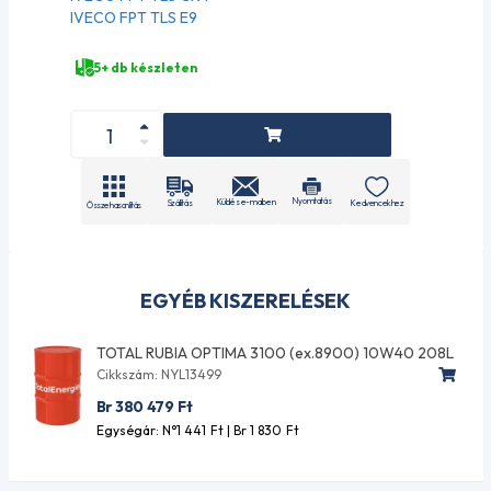
IVECO FPT TLS E9
5+ db készleten
Nyomtatás
Küldés e-mailben
Szállítás
Kedvencekhez
Összehasonlítás
EGYÉB KISZERELÉSEK
TOTAL RUBIA OPTIMA 3100 (ex.8900) 10W40 208L
Cikkszám: NYL13499
Br 380 479
Ft
Egységár: N°1 441
Ft
| Br 1 830
Ft