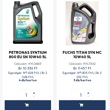
PETRONAS SYNTIUM
FUCHS TITAN SYN MC
800 EU SN 10W40 5L
10W40 5L
Cikkszám: NYL16863
Cikkszám: NYL11362
Br 10 336
Ft
Br 11 457
Ft
Egységár: N°1 628
Ft
/L | Br 2
Egységár: N°1 805
Ft
/L | Br 2
068
Ft
/L
292
Ft
/L
4 db/karton
3 db/karton