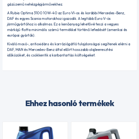
gázüzemű nehézgépjárművekhez.
A Rubia Optima 3100 10W-40 az Euro VI-os és korábbi Mercedes-Benz,
DAF és egyes Scania motorokhoz igazodik. A legtöbb Euro V-ös
járműgyártóhoz is alkalmas. Ez a kenőanyag lehetővé teszi a vegyes
márkájú flotta minimális számú termékkel történő lefedését (amerikai és
európai gyártók).
Kiváló mosó-, antioxidáns és korróziógátló tulajdonságai segítenek elérni a
DAF, MAN és Mercedes-Benz által előírt hosszabb olajleeresztési
időközöket, és csökkentik a karbantartási költségeket.
Ehhez hasonló termékek