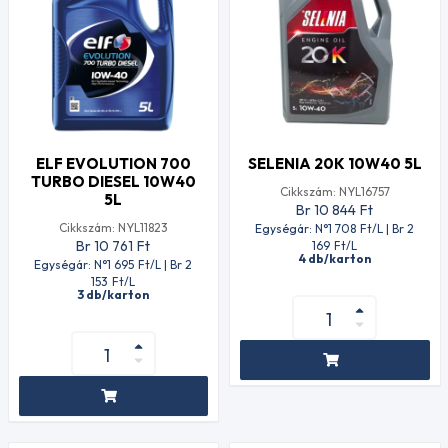
ELF EVOLUTION 700
SELENIA 20K 10W40 5L
TURBO DIESEL 10W40
Cikkszám: NYL16757
5L
Br 10 844
Ft
Cikkszám: NYL11823
Egységár: N°1 708
Ft
/L | Br 2
Br 10 761
Ft
169
Ft
/L
4 db/karton
Egységár: N°1 695
Ft
/L | Br 2
153
Ft
/L
3 db/karton