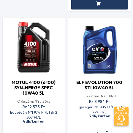
MOTUL 4100 (6100)
ELF EVOLUTION 700
SYN-NERGY SPEC
STI 10W40 5L
10W40 5L
Cikkszám: NYL11828
Br 8 984
Ft
Cikkszám: NYL12675
Br 12 535
Ft
Egységár: N°1 415
Ft
/L | Br 1
797
Ft
/L
Egységár: N°1 974
Ft
/L | Br 2
Olajkereső
3 db/karton
507
Ft
/L
4 db/karton
Support