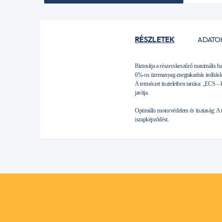
RÉSZLETEK
ADATO
Biztosítja a részecskeszűrő maximális h
6%-os üzemanyag-megtakarítás indításko
A természet tiszteletben tartása: „ECS 
javítja.
Optimális motorvédelem és tisztaság: A 
iszapképződést.