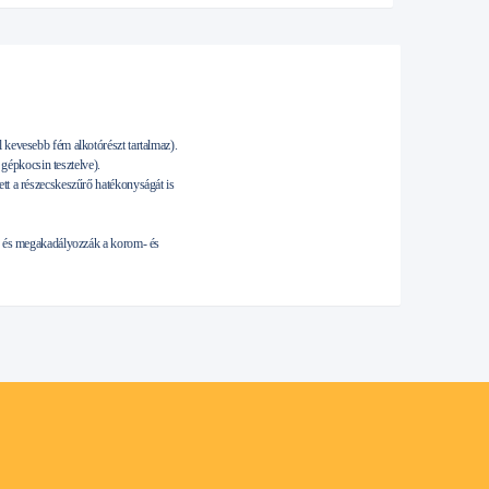
 kevesebb fém alkotórészt tartalmaz).
gépkocsin tesztelve).
tt a részecskeszűrő hatékonyságát is
n, és megakadályozzák a korom- és