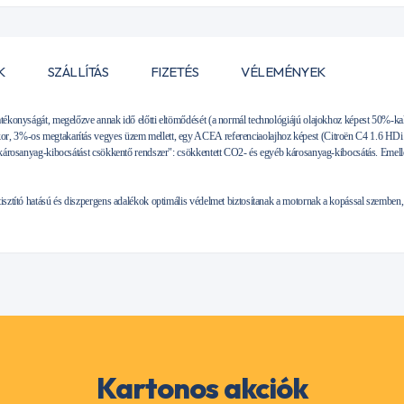
K
SZÁLLÍTÁS
FIZETÉS
VÉLEMÉNYEK
atékonyságát, megelőzve annak idő előtti eltömődését (a normál technológiájú olajokhoz képest 50%-kal
r, 3%-os megtakarítás vegyes üzem mellett, egy ACEA referenciaolajhoz képest (Citroën C4 1.6 HDi 
– károsanyag-kibocsátást csökkentő rendszer": csökkentett CO2- és egyéb károsanyag-kibocsátás. Emelle
tisztító hatású és diszpergens adalékok optimális védelmet biztosítanak a motornak a kopással szembe
Kartonos akciók