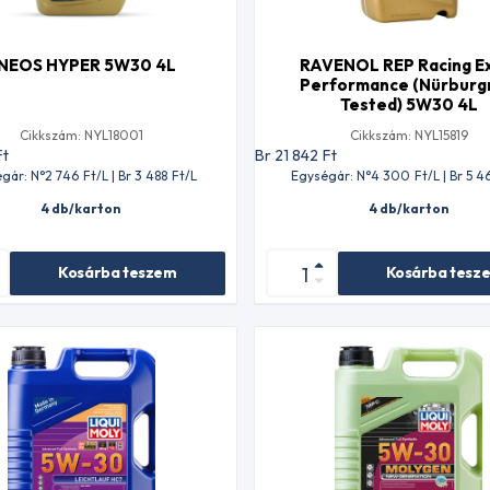
NEOS HYPER 5W30 4L
RAVENOL REP Racing E
Performance (Nürburg
Tested) 5W30 4L
Cikkszám: NYL18001
Cikkszám: NYL15819
Ft
Br 21 842
Ft
gár: N°2 746
Ft
/L | Br 3 488
Ft
/L
Egységár: N°4 300
Ft
/L | Br 5 4
4 db/karton
4 db/karton
Kosárba teszem
Kosárba tesz