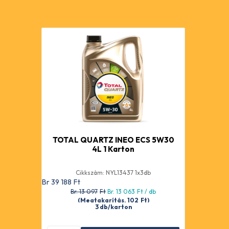
TOTAL QUARTZ INEO ECS 5W30
4L 1 Karton
Cikkszám: NYL13437 1x3db
Br 39 188
Ft
Br. 13 097
Ft
Br. 13 063
Ft
/ db
(Megtakarítás. 102
Ft
)
3 db/karton