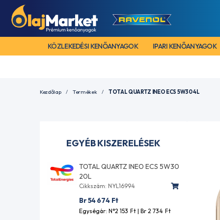
KÖZLEKEDÉSI KENŐANYAGOK
IPARI KENŐANYAGOK
Kezdőlap
Termékek
TOTAL QUARTZ INEO ECS 5W30 4L
EGYÉB KISZERELÉSEK
TOTAL QUARTZ INEO ECS 5W30
20L
Cikkszám: NYL16994
Br 54 674
Ft
Egységár: N°2 153
Ft
| Br 2 734
Ft