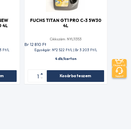
 NEW
FUCHS TITAN GT1 PRO C-3 5W30
 4L
4L
Cikkszám: NYL11353
Br 12 810
Ft
3
Ft
/L
Egységár: N°2 522
Ft
/L | Br 3 203
Ft
/L
4 db/karton
Olajkereső
em
Kosárba teszem
Support