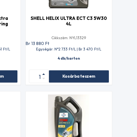
xtra
SHELL HELIX ULTRA ECT C3 5W30
ring
4L
Cikkszám: NYL13329
Br 13 880
Ft
61
Ft
/L
Egységár: N°2 733
Ft
/L | Br 3 470
Ft
/L
4 db/karton
em
Kosárba teszem