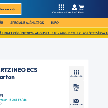
tes kereső
Összehasonlítás
Profil
Kosár
ÉB
SPECIÁLIS AJÁNLATOK
INFO
026. AUGUSZTUS 17. – AUGUSZTUS 21. KÖZÖTT ZÁRVA TART. EZ IDŐ ALA
RTZ INEO ECS
karton
Összehasonlítás
Szállítás
Ft
ttó ár:. 13 063
Ft
/ db
t
)
Küldés e-mailben