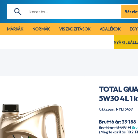
Részle
MÁRKÁK
NORMÁK
VISZKOZITÁSOK
ADALÉKOK
EGY
NYÁRI LEÁLLÁS MIATT CÉGÜNK 2
TOTAL QUA
5W30 4L 1 
Cikkszám:
NYL13437
Bruttó ár: 39 188
Bruttó ár:. 13 097
Ft
Bru
(Megtakarítás. 102
F