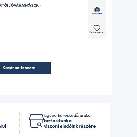
ÁRTÓI JÓVÁHAGYÁSOK -
Nyomtatás
Kedvencekhez
Kosárba teszem
Egyedi kereskedői árakat
biztosítunk a
lül
viszonteladóink részére