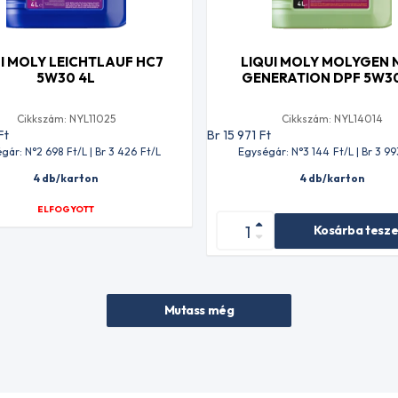
I MOLY LEICHTLAUF HC7
LIQUI MOLY MOLYGEN
5W30 4L
GENERATION DPF 5W30
Cikkszám: NYL11025
Cikkszám: NYL14014
Ft
Br 15 971
Ft
gár: N°2 698
Ft
/L | Br 3 426
Ft
/L
Egységár: N°3 144
Ft
/L | Br 3 99
4 db/karton
4 db/karton
ELFOGYOTT
Kosárba tesz
Mutass még