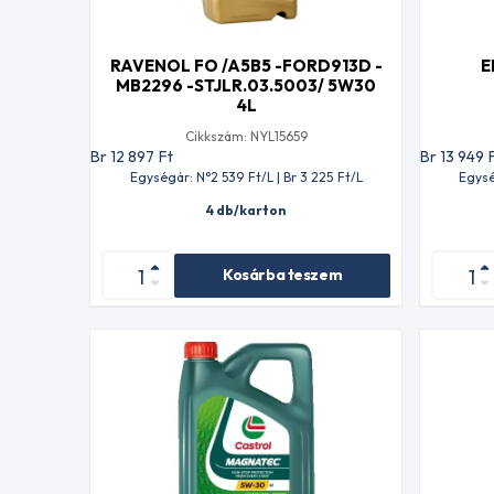
RAVENOL FO /A5B5 -FORD913D -
E
MB2296 -STJLR.03.5003/ 5W30
4L
Cikkszám: NYL15659
Br 12 897
Ft
Br 13 949
Egységár: N°2 539
Ft
/L | Br 3 225
Ft
/L
Egysé
4 db/karton
Kosárba teszem