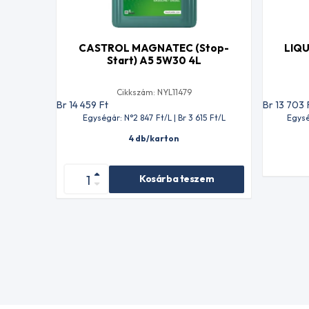
CASTROL MAGNATEC (Stop-
LIQU
Start) A5 5W30 4L
Cikkszám: NYL11479
Br 14 459
Ft
Br 13 703
Egységár: N°2 847
Ft
/L | Br 3 615
Ft
/L
Egysé
4 db/karton
Kosárba teszem