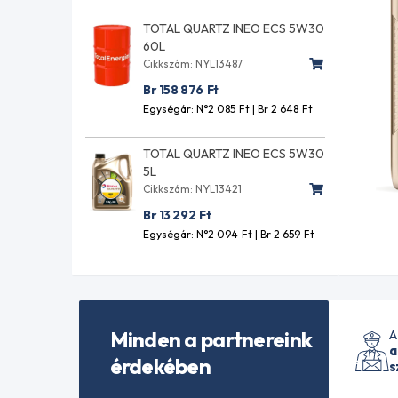
TOTAL QUARTZ INEO ECS 5W30
60L
Cikkszám: NYL13487
Br 158 876
Ft
Egységár: N°2 085
Ft
| Br 2 648
Ft
TOTAL QUARTZ INEO ECS 5W30
5L
Cikkszám: NYL13421
Br 13 292
Ft
Egységár: N°2 094
Ft
| Br 2 659
Ft
Minden a partnereink
A
a
érdekében
s