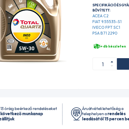
SPECIFIKÁCIÓ ÉS GY
BŐVÍTETT:
ACEA C2
FIAT 9.55535-S1
IVECO FPT SC1
PSA B71 2290
5+ db készleten
 13 óráig beérkező rendeléseket
Áruátvételi lehetőség a
 következő munkanap
telephelyen a
rendelés
zállítjuk
leadásától 15 percen be