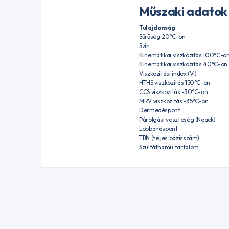
Műszaki adatok
Tulajdonság
Sűrűség 20°C-on
Szín
Kinematikai viszkozitás 100°C-o
Kinematikai viszkozitás 40°C-on
Viszkozitási index (VI)
HTHS viszkozitás 150°C-on
CCS viszkozitás -30°C-on
MRV viszkozitás -35°C-on
Dermedéspont
Párolgási veszteség (Noack)
Lobbanáspont
TBN (teljes bázisszám)
Szulfáthamu tartalom