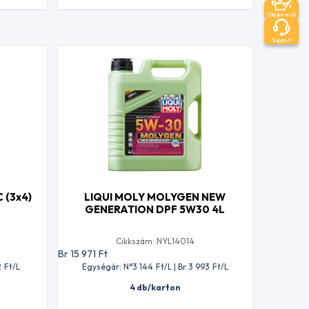
Olajkereső
Support
 (3x4)
LIQUI MOLY MOLYGEN NEW
GENERATION DPF 5W30 4L
Cikkszám: NYL14014
Br 15 971
Ft
2
Ft
/L
Egységár: N°3 144
Ft
/L | Br 3 993
Ft
/L
4 db/karton