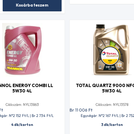
Kosárba teszem
NOL ENERGY COMBI LL
TOTAL QUARTZ 9000 NFC
5W30 4L
5W30 4L
Cikkszám: NYL13863
Cikkszám: NYL13578
Ft
Br 11 006
Ft
gár: N°2 152
Ft
/L | Br 2 734
Ft
/L
Egységár: N°2 167
Ft
/L | Br 2 75
4 db/karton
3 db/karton