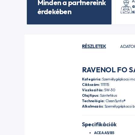
Minden a partnereink
A
a
érdekében
s
RÉSZLETEK
ADATO
RAVENOL FO S
Kategória:
Személygépkocsi mo
Cikkszám:
1111115
Viszkozitás:
5W-30
Olajtípus:
Szintetikus
Technológia:
CleanSynto®
Alkalmazás:
Személygépkocsi be
Specifikációk
ACEA A5/B5