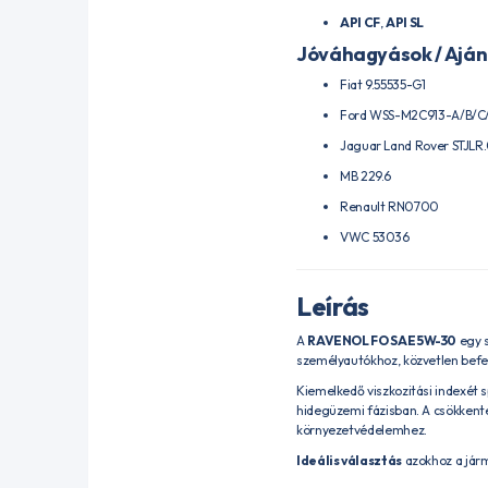
API CF
,
API SL
Jóváhagyások / Aján
Fiat 9.55535-G1
Ford WSS-M2C913-A/B/C
Jaguar Land Rover STJLR
MB 229.6
Renault RN0700
VWC 53036
Leírás
A
RAVENOL FO SAE 5W-30
egy s
személyautókhoz, közvetlen befec
Kiemelkedő viszkozitási indexét sp
hidegüzemi fázisban. A csökkent
környezetvédelemhez.
Ideális választás
azokhoz a járm