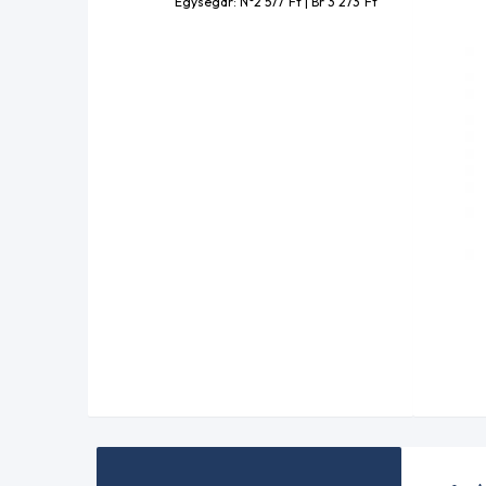
Egységár: N°2 577
Ft
| Br 3 273
Ft