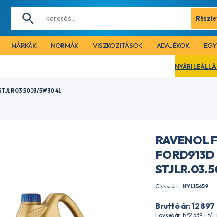
Részle
MÁRKÁK
NORMÁK
VISZKOZITÁSOK
ADALÉKOK
EGY
NYÁRI LEÁLLÁS MIATT CÉGÜNK 
TJLR.03.5003/ 5W30 4L
RAVENOL F
FORD913D 
STJLR.03.5
Cikkszám:
NYL15659
Bruttó ár: 12 897
Egységár: N°2 539
Ft
/L 