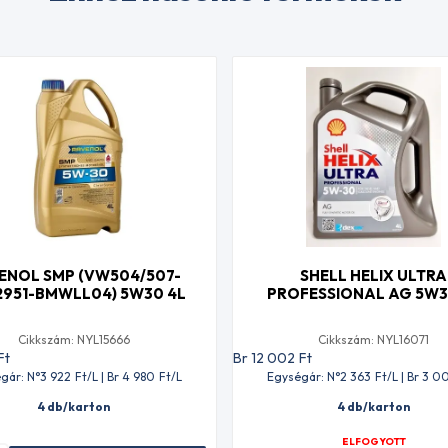
ENOL SMP (VW504/507-
SHELL HELIX ULTRA
951-BMWLL04) 5W30 4L
PROFESSIONAL AG 5W3
Cikkszám: NYL15666
Cikkszám: NYL16071
Ft
Br 12 002
Ft
gár: N°3 922
Ft
/L | Br 4 980
Ft
/L
Egységár: N°2 363
Ft
/L | Br 3 0
4 db/karton
4 db/karton
ELFOGYOTT