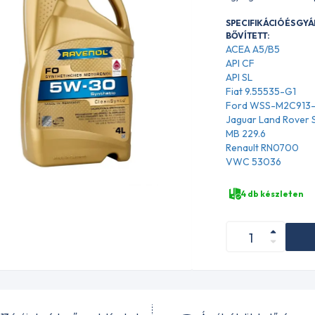
SPECIFIKÁCIÓ ÉS GY
BŐVÍTETT:
ACEA A5/B5
API CF
API SL
Fiat 9.55535-G1
Ford WSS-M2C913-
Jaguar Land Rover
MB 229.6
Renault RN0700
VWC 53036
4 db készleten