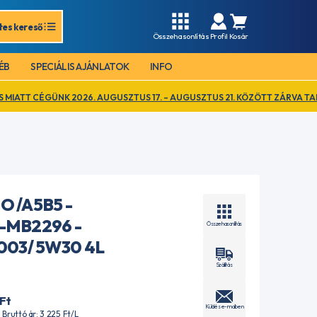
tes kereső
Összehasonlítás
Profil
Kosár
ÉB
SPECIÁLIS AJÁNLATOK
INFO
2026. AUGUSZTUS 17. – AUGUSZTUS 21. KÖZÖTT ZÁRVA TART. EZ IDŐ ALA
O /A5B5 -
-MB2296 -
Összehasonlítás
003/ 5W30 4L
Szállítás
Ft
Küldés e-mailben
| Bruttó ár: 3 225
Ft
/L