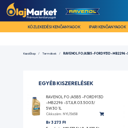
KÖZLEKEDÉSI KENŐANYAGOK
IPARI KENŐANYAGOK
Kezdőlap
Termékek
RAVENOL FO /A5B5 -FORD913D -MB2296 -S
EGYÉB KISZERELÉSEK
RAVENOL FO /A5B5 -FORD913D
-MB2296 -STJLR.03.5003/
5W30 1L
Cikkszám: NYL15658
Br 3 273
Ft