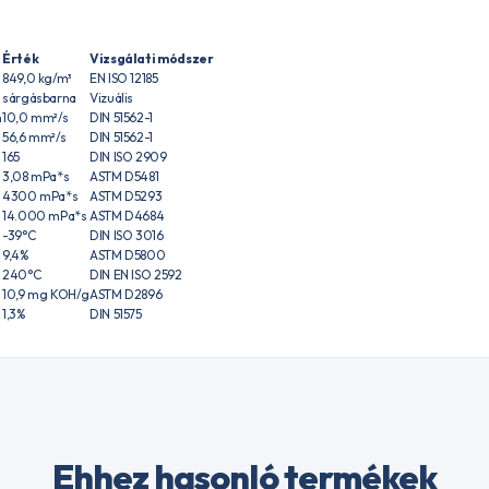
Érték
Vizsgálati módszer
849,0 kg/m³
EN ISO 12185
sárgásbarna
Vizuális
n
10,0 mm²/s
DIN 51562-1
56,6 mm²/s
DIN 51562-1
165
DIN ISO 2909
3,08 mPa*s
ASTM D5481
4300 mPa*s
ASTM D5293
14.000 mPa*s
ASTM D4684
-39°C
DIN ISO 3016
9,4%
ASTM D5800
240°C
DIN EN ISO 2592
10,9 mg KOH/g
ASTM D2896
1,3%
DIN 51575
Ehhez hasonló termékek