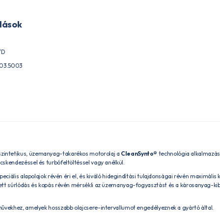
lások
/D
.03.5003
zintetikus, üzemanyag-takarékos motorolaj a
CleanSynto®
technológia alkalmazásá
skendezéssel és turbófeltöltéssel vagy anélkül.
eciális alapolajok révén éri el, és kiváló hidegindítási tulajdonságai révén maximális
ett súrlódás és kopás révén mérsékli az üzemanyag-fogyasztást és a károsanyag-kibo
űvekhez, amelyek hosszabb olajcsere-intervallumot engedélyeznek a gyártó által.