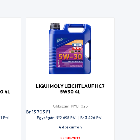
LIQUI MOLY LEICHTLAUF HC7
0 4L
5W30 4L
Cikkszám: NYL11025
Br 13 703
Ft
01
Ft
/L
Egységár: N°2 698
Ft
/L | Br 3 426
Ft
/L
4 db/karton
ELFOGYOTT