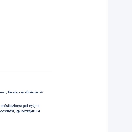
val, benzin- és dízelüzemű
 kenési biztonságot nyújt a
csátást, így hozzájárul a