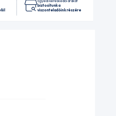
Egyedi kereskedői árakat
biztosítunk a
lül
viszonteladóink részére