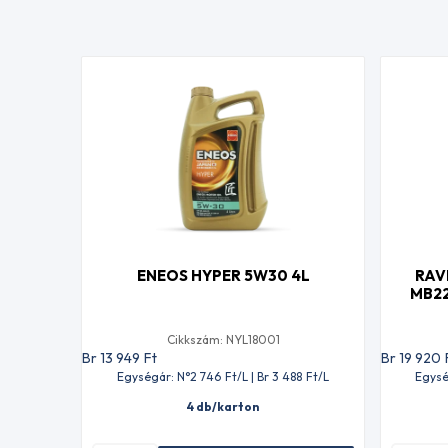
ENEOS HYPER 5W30 4L
RAV
MB22
Cikkszám: NYL18001
Br 13 949
Ft
Br 19 920
Egységár: N°2 746
Ft
/L | Br 3 488
Ft
/L
Egysé
4 db/karton