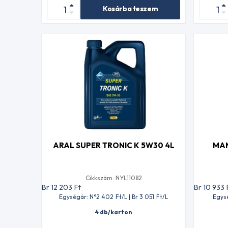
Kosárba teszem
ARAL SUPER TRONIC K 5W30 4L
MAN
Cikkszám: NYL11082
Br 12 203
Ft
Br 10 933
Egységár: N°2 402
Ft
/L | Br 3 051
Ft
/L
Egysé
4 db/karton