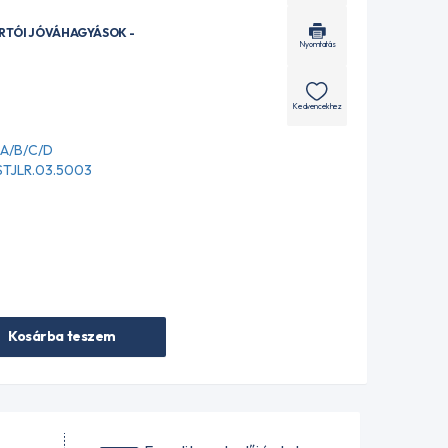
ÁRTÓI JÓVÁHAGYÁSOK -
Nyomtatás
Kedvencekhez
A/B/C/D
 STJLR.03.5003
Kosárba teszem