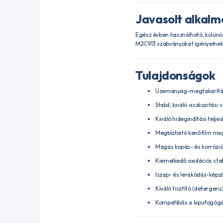
Javasolt alkal
Egész évben használható, különös
M2C913 szabványokat igényelnek
Tulajdonságok
Üzemanyag-megtakarítás r
Stabil, kiváló viszkozitási 
Kiváló hidegindítási telje
Megbízható kenőfilm mag
Magas kopás- és korrózi
Kiemelkedő oxidációs stab
Iszap- és lerakódás-képz
Kiváló tisztító (detergen
Kompatibilis a kipufogóg