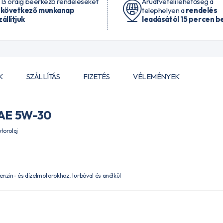
 13 óráig beérkező rendeléseket
Áruátvételi lehetőség a
 következő munkanap
telephelyen a
rendelés
zállítjuk
leadásától 15 percen be
K
SZÁLLÍTÁS
FIZETÉS
VÉLEMÉNYEK
AE 5W-30
torolaj
nzin- és dízelmotorokhoz, turbóval és anélkül