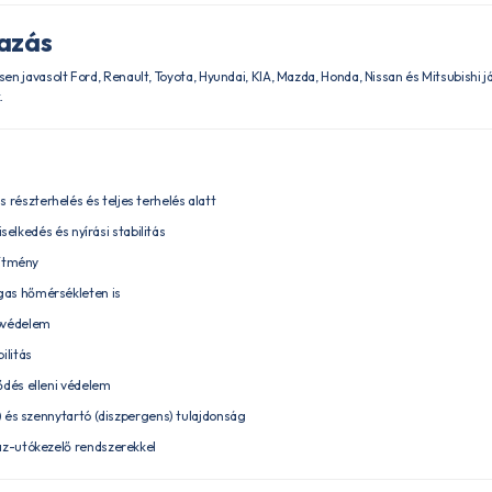
mazás
en javasolt Ford, Renault, Toyota, Hyundai, KIA, Mazda, Honda, Nissan és Mitsubishi
.
észterhelés és teljes terhelés alatt
viselkedés és nyírási stabilitás
sítmény
as hőmérsékleten is
óvédelem
ilitás
ődés elleni védelem
s) és szennytartó (diszpergens) tulajdonság
áz-utókezelő rendszerekkel