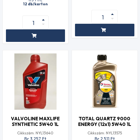
12 db/karton
VALVOLINE MAXLIFE
TOTAL QUARTZ 9000
SYNTHETIC 5W40 1L
ENERGY (12x1) 5W40 1L
Cikkszám: NYL13640
Cikkszám: NYL13575
Br 3 257
Ft
Br 2 511
Ft