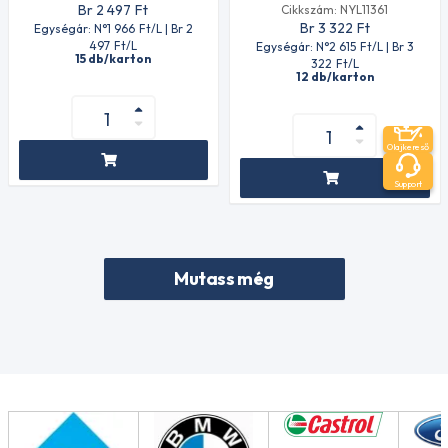
Br 2 497
Ft
Cikkszám: NYL11361
Br 3 322
Ft
Egységár: N°1 966
Ft
/L | Br 2
497
Ft
/L
Egységár: N°2 615
Ft
/L | Br 3
15 db/karton
322
Ft
/L
12 db/karton
Olajkereső
Support
Mutass még