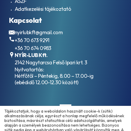
ÁSZF
Adatkezelési tájékoztató
Kapcsolat
nyirlubkft@gmail.com
+36 70 673 9291
+36 70 674 0983
NYÍR-LUB Kft.
2142 Nagytarcsa Felső Ipari krt. 3
Nyitvatartás:
Hétfőtől – Péntekig, 8.00 – 17.00-ig
(ebédidő 12.00-12.30 között)
Tájékoztatjuk, hogy a weboldalon használt cookie-k (sütik)
alkalmazásának célja, egyrészt a honlap megfelelő működésének
biztosítása, másrészt statisztikai célú adatszolgáltatás, amelyek
alapján a személyek beazonosítása nem lehetséges. Bizonyos
sütik pedig épp a webáruházban való vásárlását könnyítik meg. A