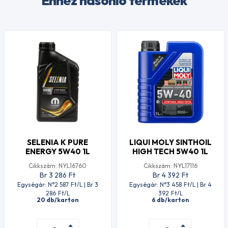
Ehhez hasonló termékek
SELENIA K PURE
LIQUI MOLY SINTHOIL
ENERGY 5W40 1L
HIGH TECH 5W40 1L
Cikkszám: NYL16760
Cikkszám: NYL17116
Br 3 286
Ft
Br 4 392
Ft
Egységár: N°2 587
Ft
/L | Br 3
Egységár: N°3 458
Ft
/L | Br 4
286
Ft
/L
392
Ft
/L
20 db/karton
6 db/karton