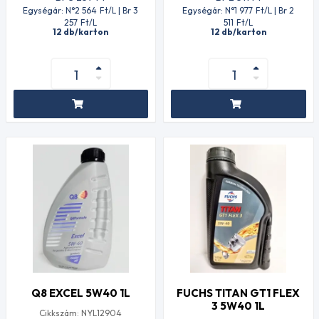
Egységár: N°2 564
Ft
/L | Br 3
Egységár: N°1 977
Ft
/L | Br 2
257
Ft
/L
511
Ft
/L
12 db/karton
12 db/karton
Q8 EXCEL 5W40 1L
FUCHS TITAN GT1 FLEX
3 5W40 1L
Cikkszám: NYL12904