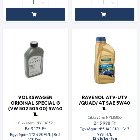
VOLKSWAGEN
RAVENOL ATV-UTV
ORIGINAL SPECIAL G
/QUAD/ 4T SAE 5W40
(VW 502 505 00) 5W40
1L
1L
Cikkszám: NYL15855
Br 3 998
Ft
Cikkszám: NYL14132
Br 3 173
Ft
Egységár: N°3 148
Ft
/L | Br 3
998
Ft
/L
Egységár: N°2 498
Ft
/L | Br 3
12 db/karton
173
Ft
/L