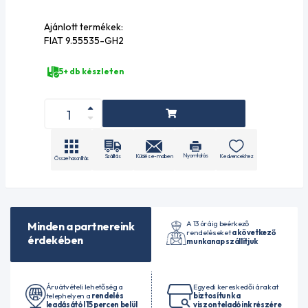
Ajánlott termékek:
FIAT 9.55535-GH2
5+ db készleten
Nyomtatás
Küldés e-mailben
Szállítás
Kedvencekhez
Összehasonlítás
A 13 óráig beérkező
Minden a partnereink
rendeléseket
a következő
érdekében
munkanap szállítjuk
Áruátvételi lehetőség a
Egyedi kereskedői árakat
telephelyen a
rendelés
biztosítunk a
leadásától 15 percen belül
viszonteladóink részére