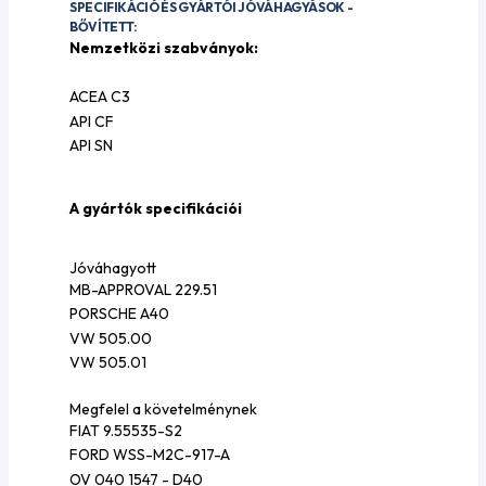
SPECIFIKÁCIÓ ÉS GYÁRTÓI JÓVÁHAGYÁSOK -
BŐVÍTETT:
Nemzetközi szabványok:
ACEA C3
API CF
API SN
A gyártók specifikációi
Jóváhagyott
MB-APPROVAL 229.51
PORSCHE A40
VW 505.00
VW 505.01
Megfelel a követelménynek
FIAT 9.55535-S2
FORD WSS-M2C-917-A
OV 040 1547 - D40