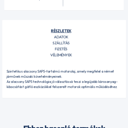
RÉSZLETEK
ADATOK
SZÁLLÍTÁS
FIZETÉS
VÉLEMÉNYEK
Szintetikus alacsony SAPS-tartalmú motorolaj, amely megfelel a német
járművek műszaki követelményeinek.
Az alacsony SAPS technológia jó választássá teszi a legújabb károsanyag-
kibocsátást gátló eszközökkel felszerelt motorok optimális működéséhez.