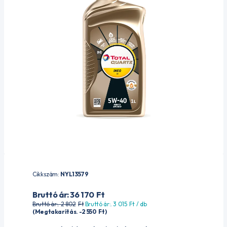
Cikkszám:
NYL13579
Bruttó ár: 36 170
Ft
Bruttó ár:. 2 802
Ft
Bruttó ár:. 3 015
Ft
/ db
(Megtakarítás. -2 550
Ft
)