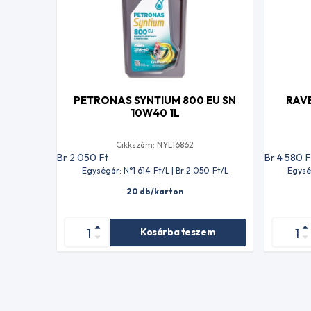
PETRONAS SYNTIUM 800 EU SN
RAVE
10W40 1L
Cikkszám: NYL16862
Br 2 050
Ft
Br 4 580
F
Egységár: N°1 614
Ft
/L | Br 2 050
Ft
/L
Egysé
20 db/karton
Kosárba teszem