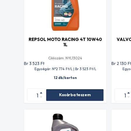
REPSOL MOTO RACING 4T 10W40
VALVO
1L
Cikkszám: NYL13024
Br 3 523
Ft
Br 2 130
F
Egységár: N°2 774
Ft
/L | Br 3 523
Ft
/L
Egysé
12 db/karton
Kosárba teszem