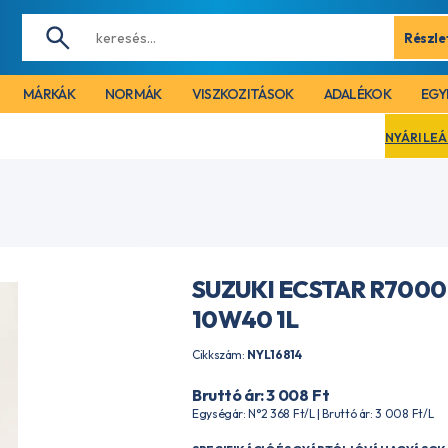
Részle
MÁRKÁK
NORMÁK
VISZKOZITÁSOK
ADALÉKOK
EGY
NYÁRI LEÁLLÁS MIATT CÉ
SUZUKI ECSTAR R7000
10W40 1L
Cikkszám:
NYL16814
Bruttó ár: 3 008
Ft
Egységár: N°2 368
Ft
/L | Bruttó ár: 3 008
Ft
/L