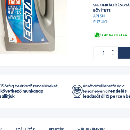
SPECIFIKÁCIÓ ÉS GY
BŐVÍTETT:
API SN
SUZUKI
5+ db készleten
 13 óráig beérkező rendeléseket
Áruátvételi lehetőség a
 következő munkanap
telephelyen a
rendelés
zállítjuk
leadásától 15 percen be
K
SZÁLLÍTÁS
FIZETÉS
VÉLEMÉNYEK