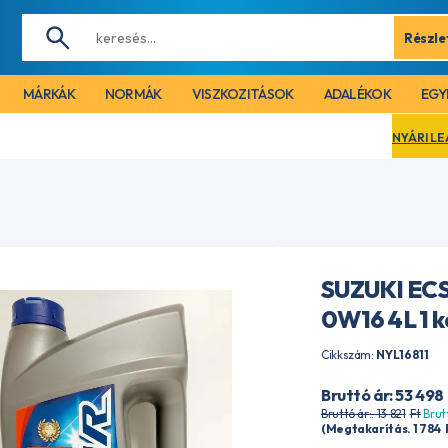
Részle
MÁRKÁK
NORMÁK
VISZKOZITÁSOK
ADALÉKOK
EGY
NYÁRI LEÁLLÁS MIATT C
SUZUKI EC
0W16 4L 1 
Cikkszám:
NYL16811
Bruttó ár: 53 498
Bruttó ár:. 13 821
Ft
Brutt
(Megtakarítás. 1 784