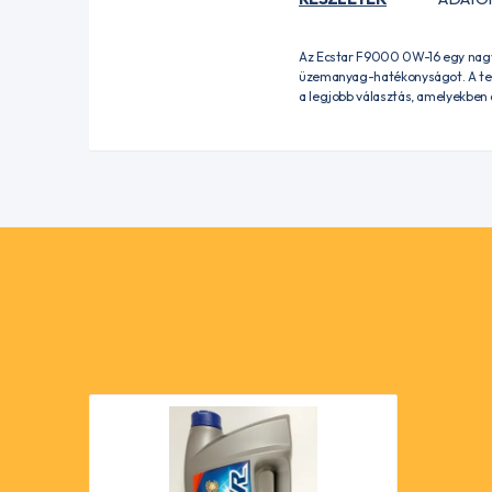
Az Ecstar F9000 0W-16 egy nagyon
üzemanyag-hatékonyságot. A teljes
a legjobb választás, amelyekben 