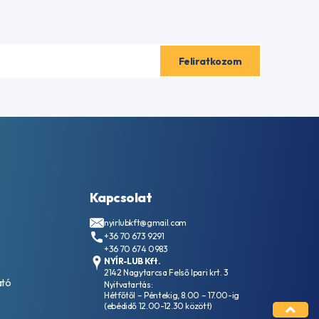
Kapcsolat
nyirlubkft@gmail.com
+36 70 673 9291
+36 70 674 0983
NYÍR-LUB Kft.
2142 Nagytarcsa Felső Ipari krt. 3
ató
Nyitvatartás:
Hétfőtől – Péntekig, 8.00 – 17.00-ig
(ebédidő 12.00-12.30 között)