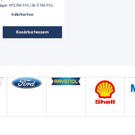
égár: N°2 516
Ft
/L | Br 3 196
Ft
/L
4 db/karton
Kosárba teszem