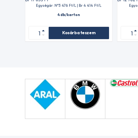
Egységár: N°3 476
Ft
/L | Br 4 414
Ft
/L
Egys
4 db/karton
Kosárba teszem