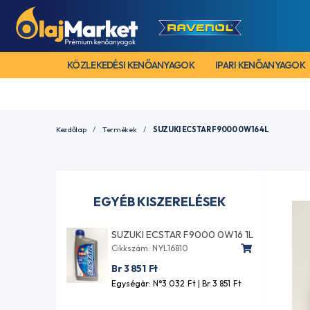
KÖZLEKEDÉSI KENŐANYAGOK
IPARI KENŐANYAGOK
Kezdőlap
Termékek
SUZUKI ECSTAR F9000 0W16 4L
EGYÉB KISZERELÉSEK
SUZUKI ECSTAR F9000 0W16 1L
Cikkszám: NYL16810
Br 3 851
Ft
Egységár: N°3 032
Ft
| Br 3 851
Ft