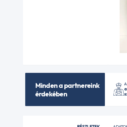
Minden a partnereink
A
a
érdekében
s
RÉSZLETEK
ADATO