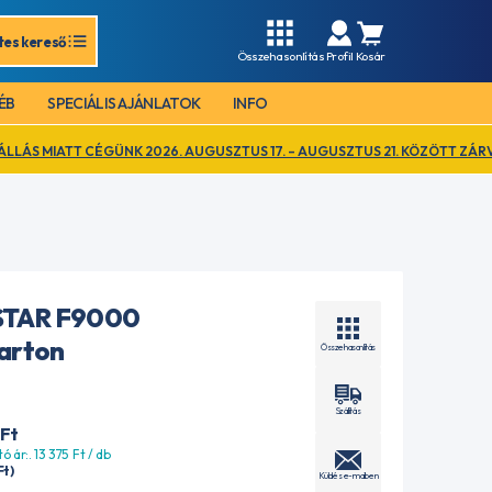
tes kereső
Összehasonlítás
Profil
Kosár
ÉB
SPECIÁLIS AJÁNLATOK
INFO
ÉGÜNK 2026. AUGUSZTUS 17. – AUGUSZTUS 21. KÖZÖTT ZÁRVA TART. EZ I
STAR F9000
karton
Összehasonlítás
Szállítás
Ft
ó ár:. 13 375
Ft
/ db
Ft
)
Küldés e-mailben