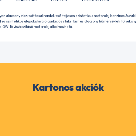
 alacsony viszkozitással rendelkező teljesen szintetikus motorolaj benzines Suzukikh
 szintetikus alapolaj kiváló oxidációs stabilitást és alacsony hőmérsékleti folyékon
a 0W-16 viszkozitású motorolaj alkalmazható.
Kartonos akciók