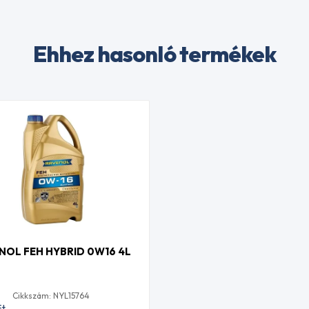
Ehhez hasonló termékek
NOL FEH HYBRID 0W16 4L
Cikkszám: NYL15764
Ft