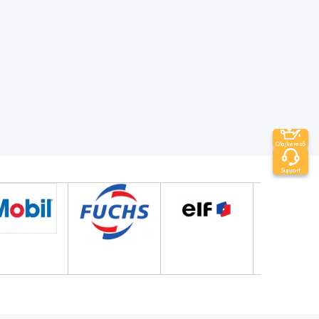
Olajkereső
Support