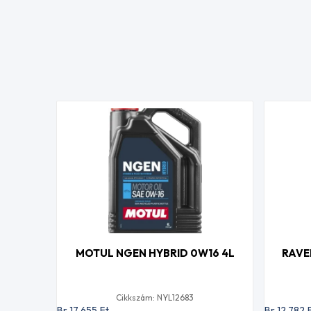
MOTUL NGEN HYBRID 0W16 4L
RAVE
Cikkszám: NYL12683
Br 17 655
Ft
Br 12 782