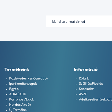
Termékeink
Információ
Közlekedési kenőanyagok
Rólunk
Ipari kenőanyagok
Szállítás/Fizetés
Egyéb
Kapcsolat
ADALÉKOK
ÁSZF
Kartonos Akciók
Adatkezelési tájékozt
Hordós Akciók
Új Termékek