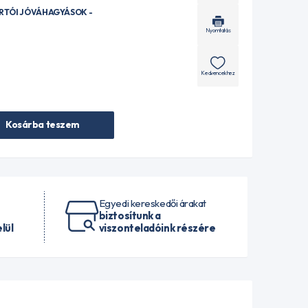
ÁRTÓI JÓVÁHAGYÁSOK -
Nyomtatás
Kedvencekhez
Kosárba teszem
Egyedi kereskedői árakat
biztosítunk a
lül
viszonteladóink részére