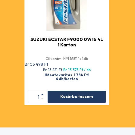
SUZUKI ECSTAR F9000 0W16 4L
1 Karton
Cikkszám: NYL16811 1x4db
Br 53 498
Ft
Br. 13 821
Ft
Br. 13 375
Ft
/ db
(Megtakarítás. 1 784
Ft
)
4 db/karton
Kosárba teszem