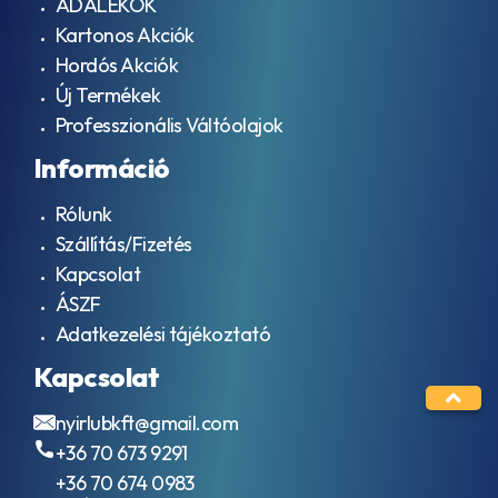
ADALÉKOK
Kartonos Akciók
Hordós Akciók
Új Termékek
Professzionális Váltóolajok
Információ
Rólunk
Szállítás/Fizetés
Kapcsolat
ÁSZF
Adatkezelési tájékoztató
Kapcsolat
nyirlubkft@gmail.com
+36 70 673 9291
+36 70 674 0983