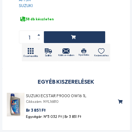
SUZUKI
38 db készleten
Nyomtatás
Küldés e-mailben
Szállítás
Kedvencekhez
Összehasonlítás
EGYÉB KISZERELÉSEK
SUZUKI ECSTAR F9000 0W16 1L
Cikkszám: NYL16810
Br 3 851
Ft
Egységár: N°3 032
Ft
| Br 3 851
Ft