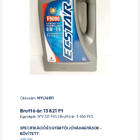
Cikkszám:
NYL16811
Bruttó ár: 13 821
Ft
Egységár: N°2 721
Ft
/L | Bruttó ár: 3 456
Ft
/L
SPECIFIKÁCIÓ ÉS GYÁRTÓI JÓVÁHAGYÁSOK -
BŐVÍTETT:
API SN