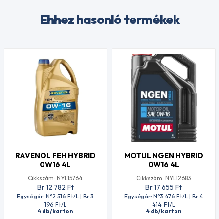
Ehhez hasonló termékek
RAVENOL FEH HYBRID
MOTUL NGEN HYBRID
0W16 4L
0W16 4L
Cikkszám: NYL15764
Cikkszám: NYL12683
Br 12 782
Ft
Br 17 655
Ft
Egységár: N°2 516
Ft
/L | Br 3
Egységár: N°3 476
Ft
/L | Br 4
196
Ft
/L
414
Ft
/L
4 db/karton
4 db/karton