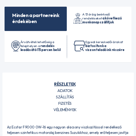
A 13 óráig beérkező
Minden a partnereink
rendeléseket
a következő
érdekében
munkanap szállítjuk
Áruátvételi lehetőség a
Egyedi kereskedői árakat
telephelyen a
rendelés
biztosítunk a
leadásától 15 percen belül
viszonteladóink részére
RÉSZLETEK
ADATOK
SZÁLLÍTÁS
FIZETÉS
VÉLEMÉNYEK
Az Ecstar F9000 0W-16 egy nagyon alacsony viszkozitással rendelkező
teljesen szintetikus motorolaj benzines Suzukikhoz, amely erőteljesen javítja