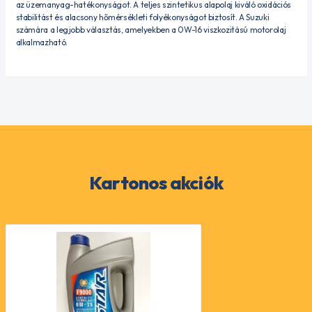
az üzemanyag-hatékonyságot. A teljes szintetikus alapolaj kiváló oxidációs
stabilitást és alacsony hőmérsékleti folyékonyságot biztosít. A Suzuki
számára a legjobb választás, amelyekben a 0W-16 viszkozitású motorolaj
alkalmazható.
Kartonos akciók