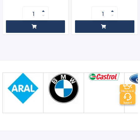
Olajkereső
Support