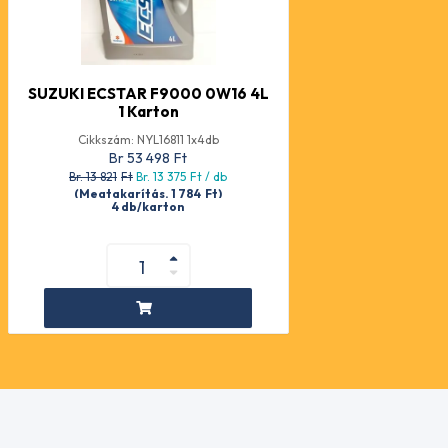
SUZUKI ECSTAR F9000 0W16 4L
1 Karton
Cikkszám: NYL16811 1x4db
Br 53 498
Ft
Br. 13 821
Ft
Br. 13 375
Ft
/ db
(Megtakarítás. 1 784
Ft
)
4 db/karton