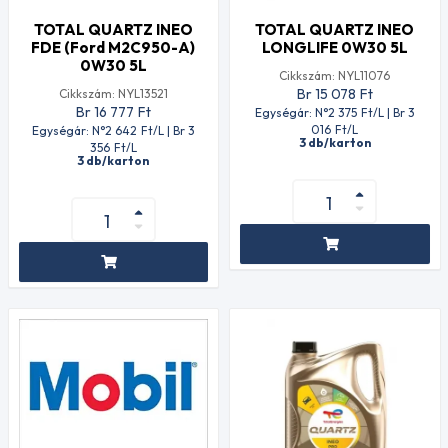
TOTAL QUARTZ INEO
TOTAL QUARTZ INEO
FDE (Ford M2C950-A)
LONGLIFE 0W30 5L
0W30 5L
Cikkszám: NYL11076
Br 15 078
Ft
Cikkszám: NYL13521
Br 16 777
Ft
Egységár: N°2 375
Ft
/L | Br 3
016
Ft
/L
Egységár: N°2 642
Ft
/L | Br 3
3 db/karton
356
Ft
/L
3 db/karton