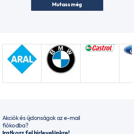
Mutass még
Akciók és újdonságok az e-mail
fiókodba?
Iratkozz fel hírlevelünkre!