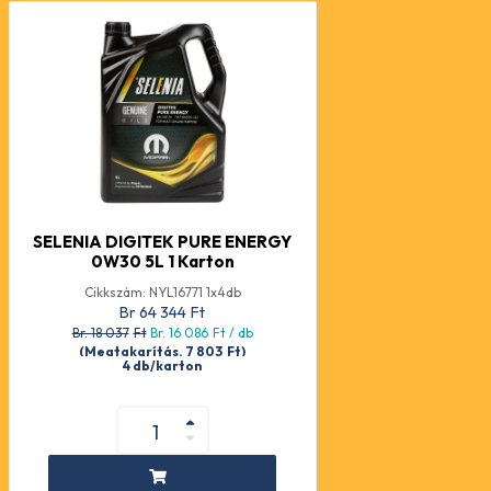
SELENIA DIGITEK PURE ENERGY
0W30 5L 1 Karton
Cikkszám: NYL16771 1x4db
Br 64 344
Ft
Br. 18 037
Ft
Br. 16 086
Ft
/ db
(Megtakarítás. 7 803
Ft
)
4 db/karton