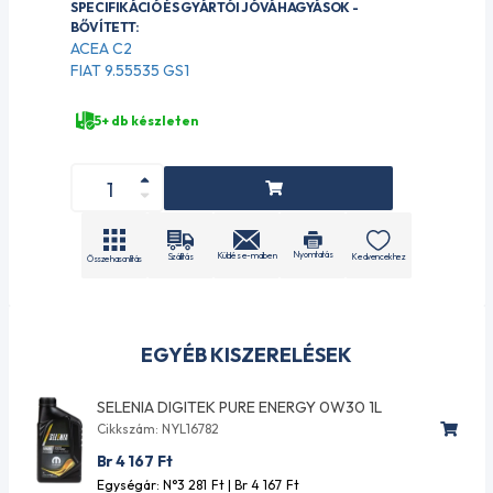
SPECIFIKÁCIÓ ÉS GYÁRTÓI JÓVÁHAGYÁSOK -
BŐVÍTETT:
ACEA C2
FIAT 9.55535 GS1
5+ db készleten
Nyomtatás
Küldés e-mailben
Szállítás
Kedvencekhez
Összehasonlítás
EGYÉB KISZERELÉSEK
SELENIA DIGITEK PURE ENERGY 0W30 1L
Cikkszám: NYL16782
Br 4 167
Ft
Egységár: N°3 281
Ft
| Br 4 167
Ft