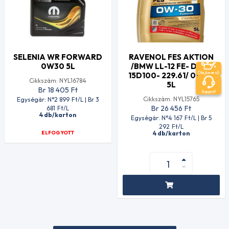
SELENIA WR FORWARD
RAVENOL FES AKTION
0W30 5L
/BMW LL-12 FE- DTFR
Olajkereső
15D100- 229.61/ 0W30
Cikkszám: NYL16784
5L
Br 18 405
Ft
Support
Cikkszám: NYL15765
Egységár: N°2 899
Ft
/L | Br 3
Br 26 456
Ft
681
Ft
/L
4 db/karton
Egységár: N°4 167
Ft
/L | Br 5
292
Ft
/L
ELFOGYOTT
4 db/karton