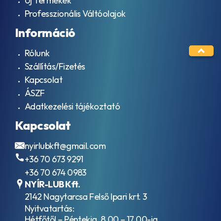
Új Termékek
Professzionális Váltóolajok
Információ
Rólunk
Szállítás/Fizetés
Kapcsolat
ÁSZF
Adatkezelési tájékoztató
Kapcsolat
nyirlubkft@gmail.com
+36 70 673 9291
+36 70 674 0983
NYÍR-LUB Kft.
2142 Nagytarcsa Felső Ipari krt. 3
Nyitvatartás:
Hétfőtől – Péntekig, 8.00 – 17.00-ig