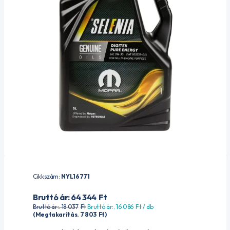
Cikkszám:
NYL16771
Bruttó ár: 64 344
Ft
Bruttó ár:. 18 037
Ft
Bruttó ár:. 16 086
Ft
/ db
(Megtakarítás. 7 803
Ft
)