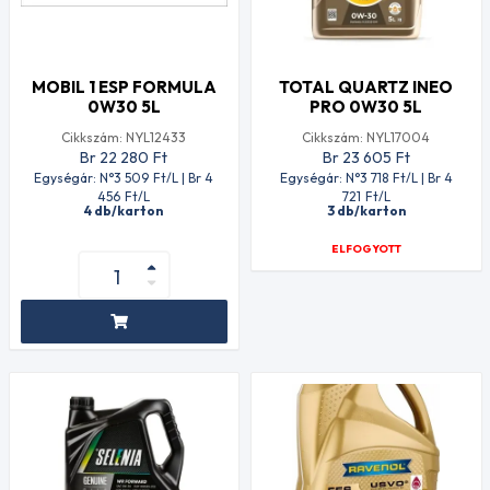
MOBIL 1 ESP FORMULA
TOTAL QUARTZ INEO
0W30 5L
PRO 0W30 5L
Cikkszám: NYL12433
Cikkszám: NYL17004
Br 22 280
Ft
Br 23 605
Ft
Egységár: N°3 509
Ft
/L | Br 4
Egységár: N°3 718
Ft
/L | Br 4
456
Ft
/L
721
Ft
/L
4 db/karton
3 db/karton
ELFOGYOTT