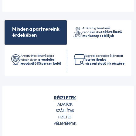
A 13 óráig beérkező
Minden a partnereink
rendeléseket
a következő
érdekében
munkanap szállítjuk
Áruátvételi lehetőség a
Egyedi kereskedői árakat
telephelyen a
rendelés
biztosítunk a
leadásától 15 percen belül
viszonteladóink részére
RÉSZLETEK
ADATOK
SZÁLLÍTÁS
FIZETÉS
VÉLEMÉNYEK