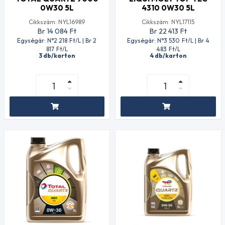
0W30 5L
4310 0W30 5L
Cikkszám: NYL16989
Cikkszám: NYL17115
Br 14 084
Ft
Br 22 413
Ft
Egységár: N°2 218
Ft
/L | Br 2
Egységár: N°3 530
Ft
/L | Br 4
817
Ft
/L
483
Ft
/L
3 db/karton
4 db/karton