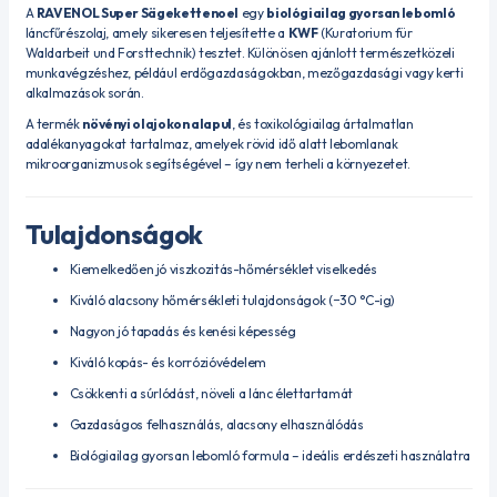
A
RAVENOL Super Sägekettenoel
egy
biológiailag gyorsan lebomló
láncfűrészolaj, amely sikeresen teljesítette a
KWF
(Kuratorium für
Waldarbeit und Forsttechnik) tesztet. Különösen ajánlott természetközeli
munkavégzéshez, például erdőgazdaságokban, mezőgazdasági vagy kerti
alkalmazások során.
A termék
növényi olajokon alapul
, és toxikológiailag ártalmatlan
adalékanyagokat tartalmaz, amelyek rövid idő alatt lebomlanak
mikroorganizmusok segítségével – így nem terheli a környezetet.
Tulajdonságok
Kiemelkedően jó viszkozitás-hőmérséklet viselkedés
Kiváló alacsony hőmérsékleti tulajdonságok (−30 °C-ig)
Nagyon jó tapadás és kenési képesség
Kiváló kopás- és korrózióvédelem
Csökkenti a súrlódást, növeli a lánc élettartamát
Gazdaságos felhasználás, alacsony elhasználódás
Biológiailag gyorsan lebomló formula – ideális erdészeti használatra