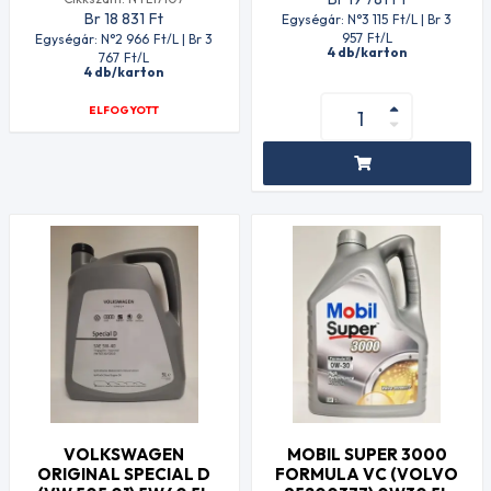
Br 18 831
Ft
Egységár: N°3 115
Ft
/L | Br 3
957
Ft
/L
Egységár: N°2 966
Ft
/L | Br 3
4 db/karton
767
Ft
/L
4 db/karton
ELFOGYOTT
VOLKSWAGEN
MOBIL SUPER 3000
ORIGINAL SPECIAL D
FORMULA VC (VOLVO