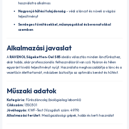
használatra alkalmas
Nagyon jó hűtési tulajdonság
– védi a láncot és növeli a vágási
teljesítményt
Semleges tömítésekkel, műanyagokkal és bevonatokkal
szemben
Alkalmazási javaslat
A
RAVENOL Sägeketten-Oel S 85
ideális választás minden láncfűrészhez,
akár hobbi, akár professzionális felhasználásról van szó. Nyáron és télen
egyaránt kiváló teljesítményt nyújt. Használata meghosszabbítja a lánc és a
vezetősín élettartamát, miközben biztosítja az optimális kenést és hűtést.
Műszaki adatok
Kategória:
Fűrészláncolaj (biológiailag lebomló)
Cikkszám:
1350301
Jóváhagyás:
KWF-Test (Vizsgálati szám: 4979)
Alkalmazási terület:
Mezőgazdasági gépek, hobbi és kerti használat