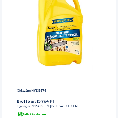
Cikkszám:
NYL15676
Bruttó ár: 15 764
Ft
Egységár: N°2 483
Ft
/L | Bruttó ár: 3 153
Ft
/L
4 db készleten