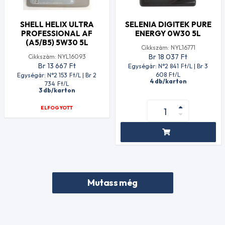
SHELL HELIX ULTRA
SELENIA DIGITEK PURE
PROFESSIONAL AF
ENERGY 0W30 5L
(A5/B5) 5W30 5L
Cikkszám: NYL16771
Br 18 037
Ft
Cikkszám: NYL16093
Br 13 667
Ft
Egységár: N°2 841
Ft
/L | Br 3
608
Ft
/L
Egységár: N°2 153
Ft
/L | Br 2
4 db/karton
734
Ft
/L
3 db/karton
ELFOGYOTT
Mutass még