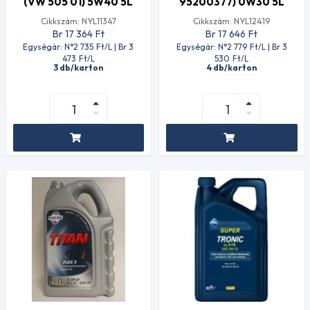
(VW 505 01) 5W40 5L
95200377) 0W30 5L
Cikkszám: NYL11347
Cikkszám: NYL12419
Br 17 364
Ft
Br 17 646
Ft
Egységár: N°2 735
Ft
/L | Br 3
Egységár: N°2 779
Ft
/L | Br 3
473
Ft
/L
530
Ft
/L
3 db/karton
4 db/karton