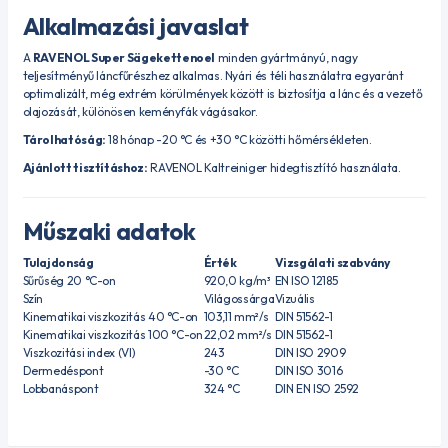
Alkalmazási javaslat
A
RAVENOL Super Sägekettenoel
minden gyártmányú, nagy
teljesítményű láncfűrészhez alkalmas. Nyári és téli használatra egyaránt
optimalizált, még extrém körülmények között is biztosítja a lánc és a vezető
olajozását, különösen keményfák vágásakor.
Tárolhatóság:
18 hónap -20 °C és +30 °C közötti hőmérsékleten.
Ajánlott tisztításhoz:
RAVENOL Kaltreiniger
hidegtisztító használata.
Műszaki adatok
Tulajdonság
Érték
Vizsgálati szabvány
Sűrűség 20 °C-on
920,0 kg/m³
EN ISO 12185
Szín
Világossárga
Vizuális
Kinematikai viszkozitás 40 °C-on
103,11 mm²/s
DIN 51562-1
Kinematikai viszkozitás 100 °C-on
22,02 mm²/s
DIN 51562-1
Viszkozitási index (VI)
243
DIN ISO 2909
Dermedéspont
-30 °C
DIN ISO 3016
Lobbanáspont
324 °C
DIN EN ISO 2592