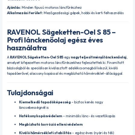
Ajánlás:
Minden típusú motoros láncfűrészhez
Alkalmazási terület:
Mezőgazdasági gépek, hobbi és kerti felhasználás
RAVENOL Sägeketten-Oel S 85 –
Profi lánckenőolaj egész éves
használatra
A
RAVENOL Sägeketten-Oel S 85
egy
nagy teljesítményű lánckenőolaj
,
amelyet kifejezetten motoros láncfűrészekhez fejlesztettek ki. Finomított
bázisolajból és speciálisan kiválasztott adalékcsomagból készül, kiváló
tapadóerővel, alacsony kopással és megbízható hőmérséklet-állósággal.
Tulajdonságai
Kiemelkedő tapadóképesség
– biztos kenés nagy
láncsebességnél is
Hatékony kopásvédelem
– minimális lánc- és vezetőkopás
Megbízható korrózió elleni védelem
Kiváló hőmérsékleti stabilitás
– egész éves (nyári és téli)