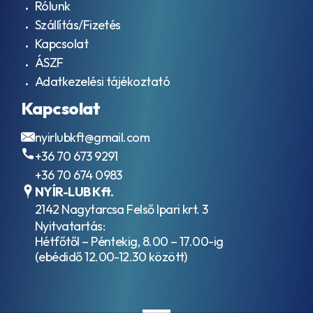
Rólunk
Szállítás/Fizetés
Kapcsolat
ÁSZF
Adatkezelési tájékoztató
Kapcsolat
nyirlubkft@gmail.com
+36 70 673 9291
+36 70 674 0983
NYÍR-LUB Kft.
2142 Nagytarcsa Felső Ipari krt. 3
Nyitvatartás:
Hétfőtől – Péntekig, 8.00 – 17.00-ig
(ebédidő 12.00-12.30 között)