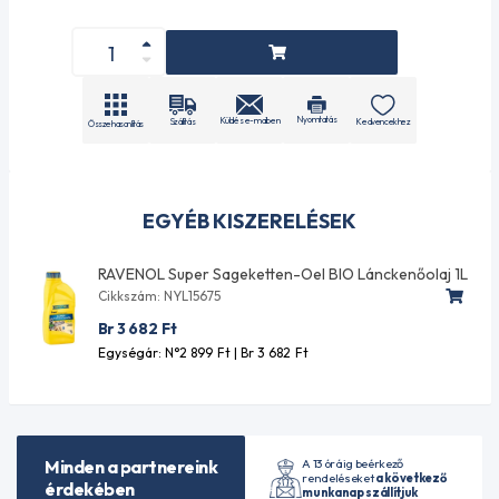
Nyomtatás
Küldés e-mailben
Szállítás
Kedvencekhez
Összehasonlítás
EGYÉB KISZERELÉSEK
RAVENOL Super Sageketten-Oel BIO Lánckenőolaj 1L
Cikkszám: NYL15675
Br 3 682
Ft
Egységár: N°2 899
Ft
| Br 3 682
Ft
A 13 óráig beérkező
Minden a partnereink
rendeléseket
a következő
érdekében
munkanap szállítjuk