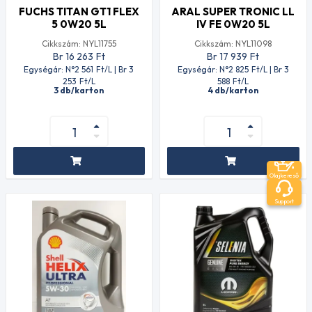
FUCHS TITAN GT1 FLEX
ARAL SUPER TRONIC LL
5 0W20 5L
IV FE 0W20 5L
Cikkszám: NYL11755
Cikkszám: NYL11098
Br 16 263
Ft
Br 17 939
Ft
Egységár: N°2 561
Ft
/L | Br 3
Egységár: N°2 825
Ft
/L | Br 3
253
Ft
/L
588
Ft
/L
3 db/karton
4 db/karton
Olajkereső
Support