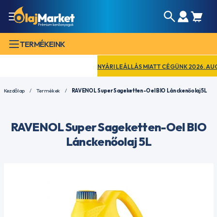
TERMÉKEINK
NYÁRI LEÁLLÁS MIATT CÉGÜNK 2026. AUGUSZT
Kezdőlap
Termékek
RAVENOL Super Sageketten-Oel BIO Lánckenőolaj 5L
RAVENOL Super Sageketten-Oel BIO
Lánckenőolaj 5L