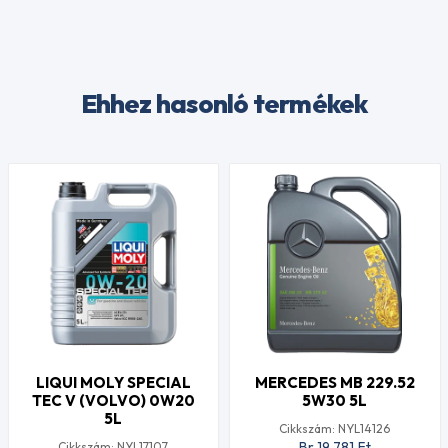
Ehhez hasonló termékek
LIQUI MOLY SPECIAL
MERCEDES MB 229.52
TEC V (VOLVO) 0W20
5W30 5L
5L
Cikkszám: NYL14126
Br 19 781
Ft
Cikkszám: NYL17107