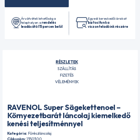
Áruátvételi lehetőség a
Egyedi kereskedői árakat
telephelyen a
rendelés
biztosítunk a
leadásától 15 percen belül
viszonteladóink részére
RÉSZLETEK
SZÁLLÍTÁS
FIZETÉS
VÉLEMÉNYEK
RAVENOL Super Sägekettenoel –
Környezetbarát láncolaj kiemelkedő
kenési teljesítménnyel
Kategória:
Fűrészláncolaj
Cikkszám:
1350300