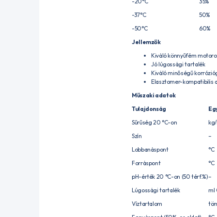
-20°C
35%
-37°C
50%
-50°C
60%
Jellemzők
Kiváló könnyűfém motor
Jó lúgossági tartalék
Kiváló minőségű korrózió
Elasztomer-kompatibilis 
Műszaki adatok
Tulajdonság
Eg
Sűrűség 20 °C-on
kg
Szín
–
Lobbanáspont
°C
Forráspont
°C
pH-érték 20 °C-on (50 térf.%)
–
Lúgossági tartalék
ml 
Víztartalom
tö