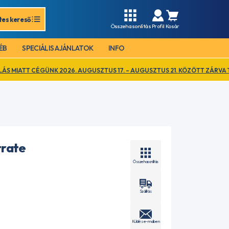
tes kereső
Összehasonlítás
Profil
Kosár
ÉB
SPECIÁLIS AJÁNLATOK
INFO
2026. AUGUSZTUS 17. – AUGUSZTUS 21. KÖZÖTT ZÁRVA TART. EZ IDŐ AL
rate
Összehasonlítás
Szállítás
Küldés e-mailben