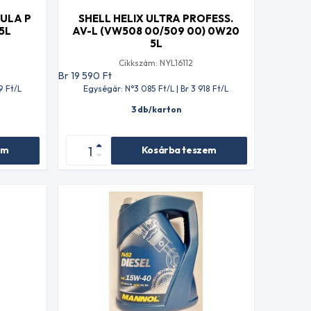
ULA P
SHELL HELIX ULTRA PROFESS.
5L
AV-L (VW508 00/509 00) 0W20
5L
Cikkszám: NYL16112
Br 19 590
Ft
9
Ft
/L
Egységár: N°3 085
Ft
/L | Br 3 918
Ft
/L
3 db/karton
em
Kosárba teszem