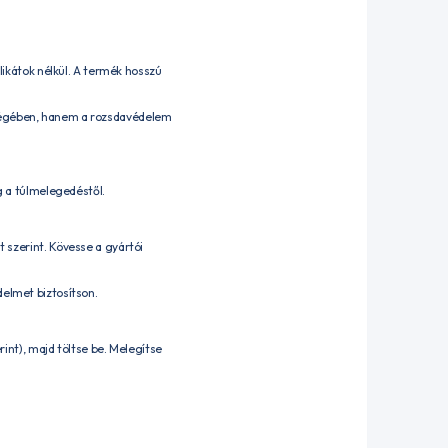
ilikátok nélkül. A termék hosszú
őségében, hanem a rozsdavédelem
g a túlmelegedéstől.
 szerint. Kövesse a gyártói
delmet biztosítson.
rint), majd töltse be. Melegítse