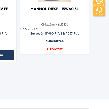
Olajkereső
IV FE
MANNOL DIESEL 15W40 5L
Support
Cikkszám: NYL13826
Br 6 282
Ft
8
Ft
/L
Egységár: N°990
Ft
/L | Br 1 257
Ft
/L
4 db/karton
ELFOGYOTT
em