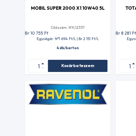
MOBIL SUPER 2000 X1 10W40 5L
TOT
Cikkszám: NYL12337
Br 10 755
Ft
Br 8 281
F
Egységár: N°1 694
Ft
/L | Br 2 151
Ft
/L
Egys
4 db/karton
Kosárba teszem