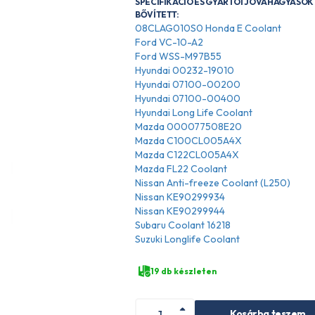
SPECIFIKÁCIÓ ÉS GYÁRTÓI JÓVÁHAGYÁSOK 
BŐVÍTETT:
08CLAG010S0 Honda E Coolant
Ford VC-10-A2
Ford WSS-M97B55
Hyundai 00232-19010
Hyundai 07100-00200
Hyundai 07100-00400
Hyundai Long Life Coolant
Mazda 000077508E20
Mazda C100CL005A4X
Mazda C122CL005A4X
Mazda FL22 Coolant
Nissan Anti-freeze Coolant (L250)
Nissan KE90299934
Nissan KE90299944
Subaru Coolant 16218
Suzuki Longlife Coolant
19 db készleten
Kosárba teszem