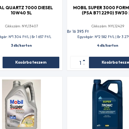
AL QUARTZ 7000 DIESEL
MOBIL SUPER 3000 FORM
10W40 5L
(PSA B71 2290) 5W30 
Cikkszám: NYL13407
Cikkszám: NYL12429
t
Br 16 395
Ft
égár: N°1 304
Ft
/L | Br 1 657
Ft
/L
Egységár: N°2 582
Ft
/L | Br 3 27
3 db/karton
4 db/karton
Kosárba teszem
Kosárba tesz