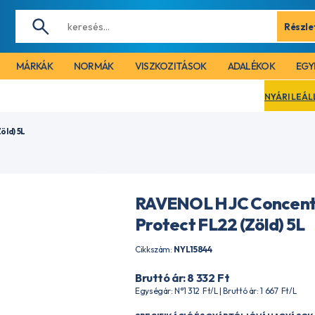
Részle
MÁRKÁK
NORMÁK
VISZKOZITÁSOK
ADALÉKOK
EGY
NYÁRI LEÁLLÁS MIATT CÉGÜNK 
öld) 5L
RAVENOL HJC Concent
Protect FL22 (Zöld) 5L
Cikkszám:
NYL15844
Bruttó ár: 8 332
Ft
Egységár: N°1 312
Ft
/L | Bruttó ár: 1 667
Ft
/L