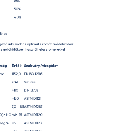
65%
50%
40%
okhoz
gátló adalékok az optimális korrózióvédelemhez
az autóhűtőkben használt elasztomerekkel
ység
Érték
Szabvány / vizsgálat
/m³
1132,0
EN ISO 12185
zöld
Vizuális
>110
DIN 51758
>150
ASTM D1121
7,0 – 8,5
ASTM D1287
0,1n HCl
min. 15
ASTM D1120
meg %
<5
ASTM D1123