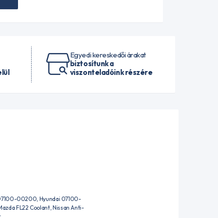
Egyedi kereskedői árakat
biztosítunk a
lül
viszonteladóink részére
 07100-00200, Hyundai 07100-
da FL22 Coolant, Nissan Anti-
t