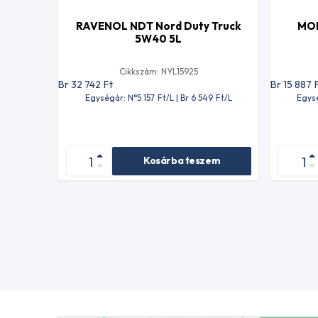
RAVENOL NDT Nord Duty Truck
MOB
5W40 5L
Cikkszám: NYL15925
Br 32 742
Ft
Br 15 887
Egységár: N°5 157
Ft
/L | Br 6 549
Ft
/L
Egys
Kosárba teszem