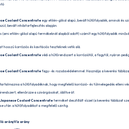
utó
se Coolant Concentrate
egy etilén-glikol alapú, bevált hűtőfolyadék, aminok és sz
ül, bevált inhibitorfejlesztés alapján.
s (ami etilén-glikol alapú termékeknél alapból adott) számít egy hűtőfolyadék min
t hosszú korróziós és kavitációs teszteknek vetik alá.
se Coolant Concentrate
védi a hűtőrendszert a korróziótól, a fagytól, nyáron pedi
se Coolant Concentrate
fagy- és rozsdavédelemmel. Használja a keverési táblázat
l tartalmaznia a hűtőfolyadéknak, hogy megfelelő korrózió- és túlmelegedés elleni vé
rendszert, ellenőrizze a szivárgásokat, öblítse át.
Japanese Coolant Concentrate
terméket desztillált vízzel (a keverési táblázat sze
ltse után a hűtőfolyadékot a megfelelő szintig.
ló arány
Víz arány