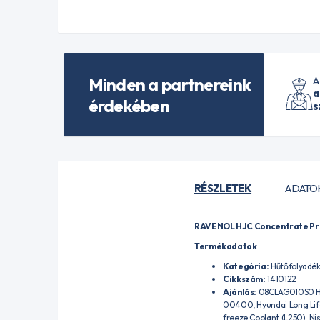
Minden a partnereink
A
a
érdekében
s
RÉSZLETEK
ADATO
RAVENOL HJC Concentrate Pr
Termékadatok
Kategória:
Hűtőfolyadék 
Cikkszám:
1410122
Ajánlás:
08CLAG010S0 Ho
00400, Hyundai Long Li
freeze Coolant (L250), N