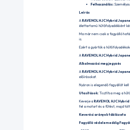
Felhasználás:
Személya
Leírás
A
RAVENOL HJC Hybrid Japane
élettartamú hűtőfolyadékként kész
Ma már nem csak a fagyálló hatá
is.
Ezért a gyártók a hűtőfolyadékoka
A
RAVENOL HJC Hybrid Japane
Alkalmazási megjegyzés
A
RAVENOL HJC Hybrid Japane
előírásokat.
Nyáron is elegendő fagyállót kel
Utasítások:
Tisztítsa meg a hűtő
Keverje a
RAVENOL HJC Hybrid 
fel a motort és a fűtést, majd tö
Keverési arányok táblázata
Fagyálló védelem eddig
Fagyál