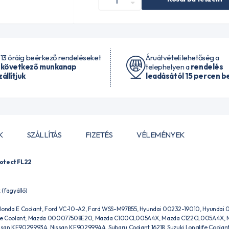
 13 óráig beérkező rendeléseket
Áruátvételi lehetőség a
 következő munkanap
telephelyen a
rendelés
zállítjuk
leadásától 15 percen be
K
SZÁLLÍTÁS
FIZETÉS
VÉLEMÉNYEK
otect FL22
(fagyálló)
nda E Coolant, Ford VC-10-A2, Ford WSS-M97B55, Hyundai 00232-19010, Hyundai
fe Coolant, Mazda 000077508E20, Mazda C100CL005A4X, Mazda C122CL005A4X, Maz
issan KE90299934, Nissan KE90299944, Subaru Coolant 16218, Suzuki Longlife Coolan