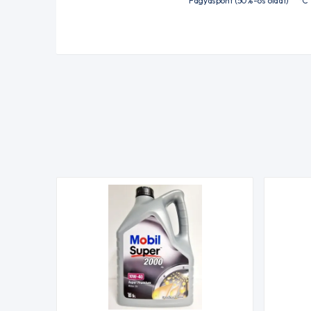
Fagyáspont (50%-os oldat)
°C