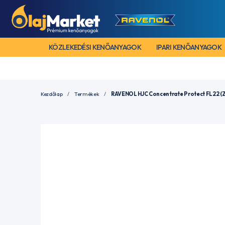
KÖZLEKEDÉSI KENŐANYAGOK
IPARI KENŐANYAGOK
Kezdőlap
Termékek
RAVENOL HJC Concentrate Protect FL22 (Z