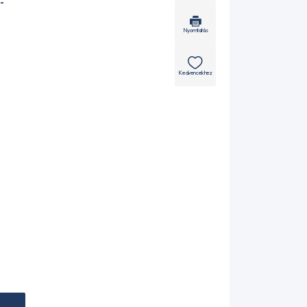
-
Nyomtatás
Kedvencekhez