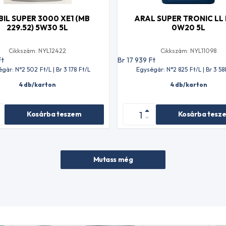
IL SUPER 3000 XE1 (MB
ARAL SUPER TRONIC LL 
229.52) 5W30 5L
0W20 5L
Cikkszám: NYL12422
Cikkszám: NYL11098
Ft
Br 17 939
Ft
égár: N°2 502
Ft
/L | Br 3 178
Ft
/L
Egységár: N°2 825
Ft
/L | Br 3 58
4 db/karton
4 db/karton
Kosárba teszem
Kosárba tesz
Mutass még