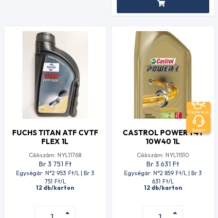
Olajkereső
Support
FUCHS TITAN ATF CVTF
CASTROL POWER 1 4T
FLEX 1L
10W40 1L
Cikkszám: NYL11768
Cikkszám: NYL11510
Br 3 751
Ft
Br 3 631
Ft
Egységár: N°2 953
Ft
/L | Br 3
Egységár: N°2 859
Ft
/L | Br 3
751
Ft
/L
631
Ft
/L
12 db/karton
12 db/karton