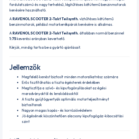
fordulatszámú és nagy terhelésű, léghűtéses kétütemű benzinmotorok
kenésére használható.
A
RAVENOL SCOOTER 2-Takt Teilsynth.
vízhűtéses kétütemű
benzinmotorok, például motorkerékpárok kenésére is alkalmas.
A
RAVENOL SCOOTER 2-Takt Teilsynth.
általában normál benzinnel
1:75
keverési arányban keverhető.
Kérjük, mindig tartsa be a gyártó ajánlásait.
Jellemzők
Megfelelő kenést biztosít minden motoralkatrész számára
Erős tisztítóhatás a tiszta égésterek érdekében
Megtisztítja a szívó- és kipufogónyílásokat az égési
maradványoktól és lerakódásoktól
A tiszta gyújtógyertyák optimális motorteljesítményt
biztosítanak
Nagyon magas kopás- és korrózióvédelem
Jó égésének köszönhetően alacsony kipufogógáz-kibocsátási
szint