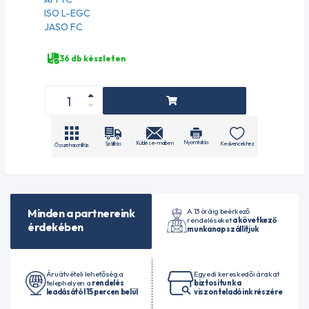
ISO L-EGC
JASO FC
36 db készleten
Nyomtatás
Küldés e-mailben
Szállítás
Kedvencekhez
Összehasonlítás
A 13 óráig beérkező
Minden a partnereink
rendeléseket
a következő
érdekében
munkanap szállítjuk
Áruátvételi lehetőség a
Egyedi kereskedői árakat
telephelyen a
rendelés
biztosítunk a
leadásától 15 percen belül
viszonteladóink részére