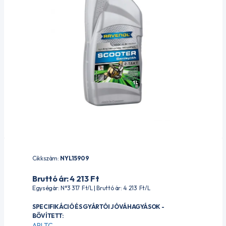
Cikkszám:
NYL15909
Bruttó ár: 4 213
Ft
Egységár: N°3 317
Ft
/L | Bruttó ár: 4 213
Ft
/L
SPECIFIKÁCIÓ ÉS GYÁRTÓI JÓVÁHAGYÁSOK -
BŐVÍTETT:
API TC