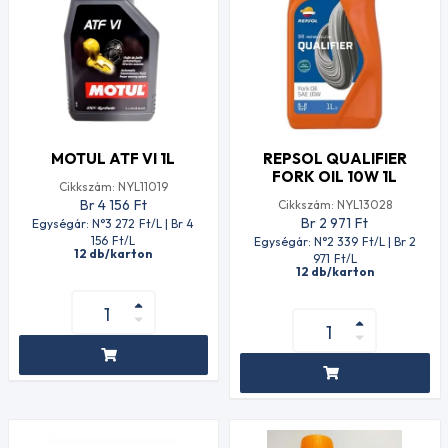
MOTUL ATF VI 1L
REPSOL QUALIFIER
FORK OIL 10W 1L
Cikkszám: NYL11019
Br 4 156
Ft
Cikkszám: NYL13028
Br 2 971
Ft
Egységár: N°3 272
Ft
/L | Br 4
156
Ft
/L
Egységár: N°2 339
Ft
/L | Br 2
12 db/karton
971
Ft
/L
12 db/karton