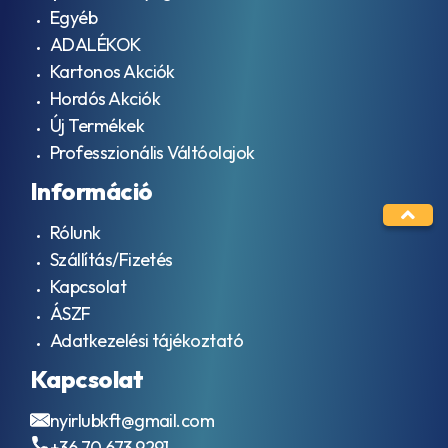
Egyéb
ADALÉKOK
Kartonos Akciók
Hordós Akciók
Új Termékek
Professzionális Váltóolajok
Információ
Rólunk
Szállítás/Fizetés
Kapcsolat
ÁSZF
Adatkezelési tájékoztató
Kapcsolat
nyirlubkft@gmail.com
+36 70 673 9291