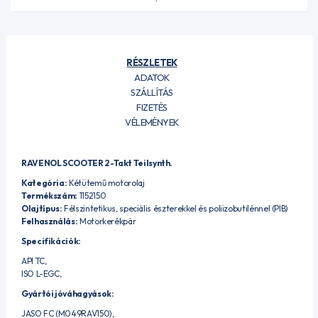
RÉSZLETEK
ADATOK
SZÁLLÍTÁS
FIZETÉS
VÉLEMÉNYEK
RAVENOL SCOOTER 2-Takt Teilsynth.
Kategória:
Kétütemű motorolaj
Termékszám:
1152150
Olajtípus:
Félszintetikus, speciális észterekkel és poliizobutilénnel (PIB)
Felhasználás:
Motorkerékpár
Specifikációk:
API TC,
ISO L-EGC,
Gyártói jóváhagyások:
JASO FC (M049RAV150),