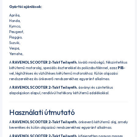
Gyártói ajánlások:
Aprilia,
Honda,
Kymco,
Peugeot,
Piaggio,
Suzuki,
Vespa,
Yamaha,
A
RAVENOL SCOOTER 2-Takt Teilsynth.
kiváló minőségű, félszintetikus
kétütemű motorolaj, speciális észterekkel és poliizobutilénnel, azaz
PIB
-
vel, léghűtéses és vízhűtéses kétütemű motorokhoz. Külön olajozási
rendszerekhez és önkeverő rendszerekhez egyaránt alkalmas.
A
RAVENOL SCOOTER 2-Takt Teilsynth.
ásványi és szintetikus
alapolajokon alapul, rendkívül hatékony kétütemű adalékokkal.
Használati útmutató
A
RAVENOL SCOOTER 2-Takt Teilsynth.
önkeverő kétütemű olaj, amely
keverékes és külön olajozású rendszerekhez egyaránt alkalmas.
A
RAVENOL SCOOTER 2-Takt Teilsynth.
kifejezetten nagyon magas