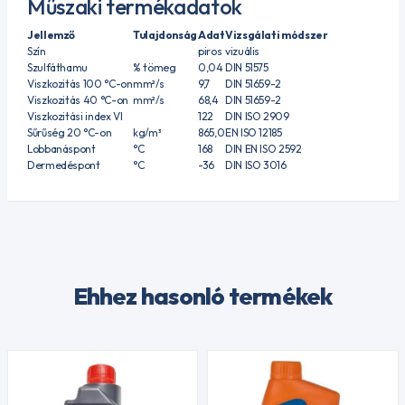
Műszaki termékadatok
Jellemző
Tulajdonság
Adat
Vizsgálati módszer
Szín
piros
vizuális
Szulfáthamu
% tömeg
0,04
DIN 51575
Viszkozitás 100 °C-on
mm²/s
9,7
DIN 51659-2
Viszkozitás 40 °C-on
mm²/s
68,4
DIN 51659-2
Viszkozitási index VI
122
DIN ISO 2909
Sűrűség 20 °C-on
kg/m³
865,0
EN ISO 12185
Lobbanáspont
°C
168
DIN EN ISO 2592
Dermedéspont
°C
-36
DIN ISO 3016
Ehhez hasonló termékek