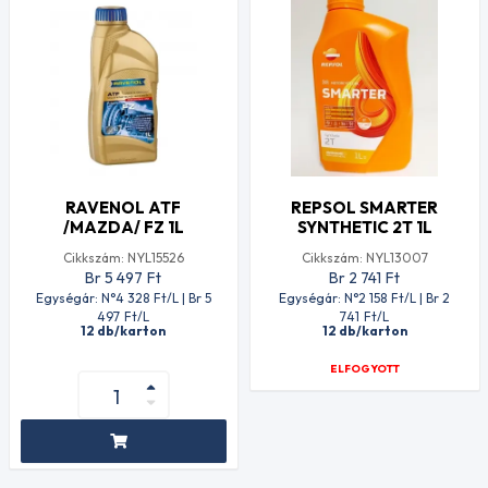
RAVENOL ATF
REPSOL SMARTER
/MAZDA/ FZ 1L
SYNTHETIC 2T 1L
Cikkszám: NYL15526
Cikkszám: NYL13007
Br 5 497
Ft
Br 2 741
Ft
Egységár: N°4 328
Ft
/L | Br 5
Egységár: N°2 158
Ft
/L | Br 2
497
Ft
/L
741
Ft
/L
12 db/karton
12 db/karton
ELFOGYOTT