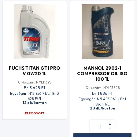
FUCHS TITAN GT1 PRO
MANNOL 2902-1
V 0W20 1L
COMPRESSOR OIL ISO
100 1L
Cikkszám: NYL11398
Br 3 628
Ft
Cikkszám: NYL13848
Br 1 886
Ft
Egységár: N°2 856
Ft
/L | Br 3
628
Ft
/L
Egységár: N°1 485
Ft
/L | Br 1
12 db/karton
886
Ft
/L
20 db/karton
ELFOGYOTT