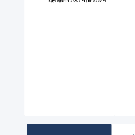
Egységár: N°5 007
Ft
| Br 6 359
Ft