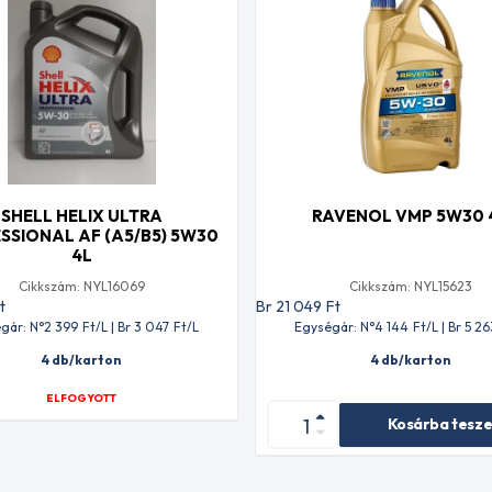
SHELL HELIX ULTRA
RAVENOL VMP 5W30 
SSIONAL AF (A5/B5) 5W30
4L
Cikkszám: NYL16069
Cikkszám: NYL15623
t
Br 21 049
Ft
gár: N°2 399
Ft
/L | Br 3 047
Ft
/L
Egységár: N°4 144
Ft
/L | Br 5 26
4 db/karton
4 db/karton
ELFOGYOTT
Kosárba tesz