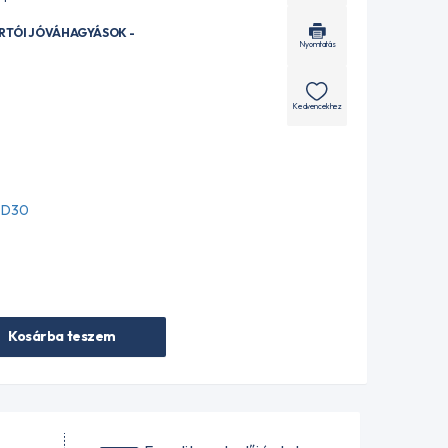
ÁRTÓI JÓVÁHAGYÁSOK -
Nyomtatás
Kedvencekhez
- D30
Kosárba teszem