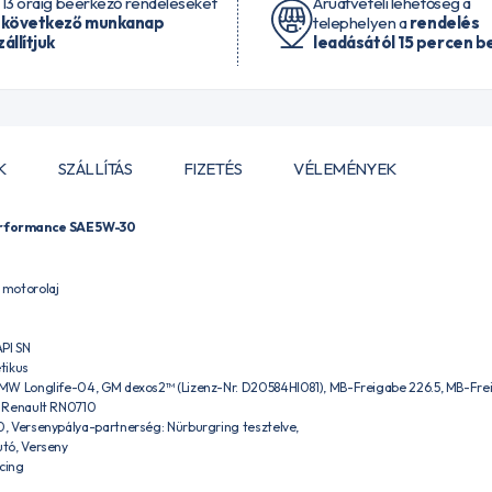
 13 óráig beérkező rendeléseket
Áruátvételi lehetőség a
 következő munkanap
telephelyen a
rendelés
zállítjuk
leadásától 15 percen be
K
SZÁLLÍTÁS
FIZETÉS
VÉLEMÉNYEK
rformance SAE 5W-30
motorolaj
PI SN
tikus
BMW Longlife-04, GM dexos2™ (Lizenz-Nr. D20584HI081), MB-Freigabe 226.5, MB-Frei
 Renault RN0710
 Versenypálya-partnerség: Nürburgring tesztelve,
tó, Verseny
cing