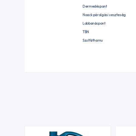
Dermedéspont
Noack párolgási veszteség
Lobbanáspont
TBN
Szulfáthamu