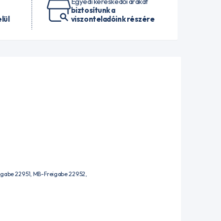
Egyedi kereskedői árakat
biztosítunk a
lül
viszonteladóink részére
gabe 229.51, MB-Freigabe 229.52,