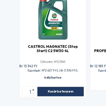
CASTROL MAGNATEC (Stop
Start) C2 5W30 4L
PROFE
Cikkszám: NYL11561
Br 13 342
Ft
Br 12 185
F
Egységár: N°2 627
Ft
/L | Br 3 336
Ft
/L
Egysé
4 db/karton
Kosárba teszem