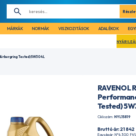
Részle
MÁRKÁK
NORMÁK
VISZKOZITÁSOK
ADALÉKOK
EGY
NYÁRI LEÁLLÁS MIATT CÉGÜN
ürburgring Tested) 5W30 4L
RAVENOL RE
Performanc
Tested) 5W
Cikkszám:
NYL15819
Bruttó ár: 21 842
Egységár: N°4 300
Ft
/