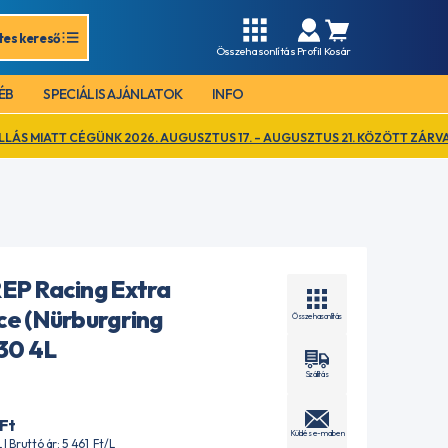
tes kereső
Összehasonlítás
Profil
Kosár
ÉB
SPECIÁLIS AJÁNLATOK
INFO
K 2026. AUGUSZTUS 17. – AUGUSZTUS 21. KÖZÖTT ZÁRVA TART. EZ IDŐ 
P Racing Extra
e (Nürburgring
Összehasonlítás
30 4L
Szállítás
Ft
Küldés e-mailben
L | Bruttó ár: 5 461
Ft
/L