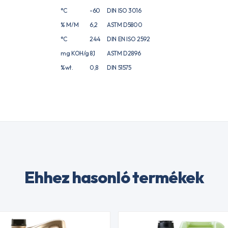
°C
-60
DIN ISO 3016
% M/M
6,2
ASTM D5800
°C
244
DIN EN ISO 2592
mg KOH/g
8,1
ASTM D2896
%wt.
0,8
DIN 51575
Ehhez hasonló termékek