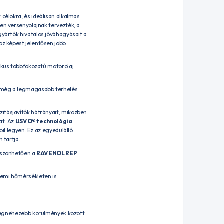
élokra, és ideálisan alkalmas
ten versenyolajnak tervezték, a
yártók hivatalos jóváhagyásait a
 képest jelentősen jobb
tikus többfokozatú motorolaj
 még a legmagasabb terhelés
ozitásjavítók hátrányait, miközben
at. Az
USVO® technológia
bil legyen. Ez az egyedülálló
 tartja.
köszönhetően a
RAVENOL REP
emi hőmérsékleten is
 legnehezebb körülmények között