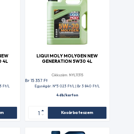
 NEW
LIQUI MOLY MOLYGEN NEW
 4L
GENERATION 5W30 4L
Cikkszám: NYL11315
Br 15 357
Ft
3
Ft
/L
Egységár: N°3 023
Ft
/L | Br 3 840
Ft
/L
4 db/karton
em
Kosárba teszem