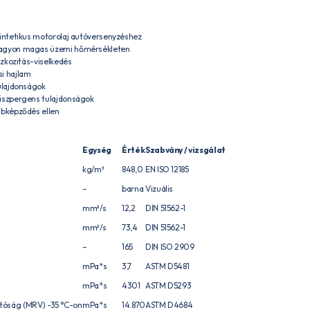
zintetikus motorolaj autóversenyzéshez
nagyon magas üzemi hőmérsékleten
szkozitás-viselkedés
i hajlam
tulajdonságok
iszpergens tulajdonságok
abképződés ellen
Egység
Érték
Szabvány / vizsgálat
kg/m³
848,0
EN ISO 12185
–
barna
Vizuális
mm²/s
12,2
DIN 51562-1
mm²/s
73,4
DIN 51562-1
–
165
DIN ISO 2909
mPa*s
3,7
ASTM D5481
mPa*s
4301
ASTM D5293
tóság (MRV) -35 °C-on
mPa*s
14.870
ASTM D4684