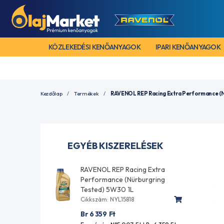
KÖZLEKEDÉSI KENŐANYAGOK
IPARI KENŐANYAGOK
Kezdőlap
Termékek
RAVENOL REP Racing Extra Performance (N
EGYÉB KISZERELÉSEK
RAVENOL REP Racing Extra
Performance (Nürburgring
Tested) 5W30 1L
Cikkszám: NYL15818
Br 6 359
Ft