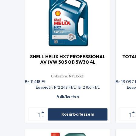
SHELL HELIX HX7 PROFESSIONAL
TOTA
AV (VW 505 01) 5W30 4L
Cikkszám: NYL13321
Br 11 418
Ft
Br 13 097
Egységár: N°2 248
Ft
/L | Br 2 855
Ft
/L
Egys
4 db/karton
Kosárba teszem