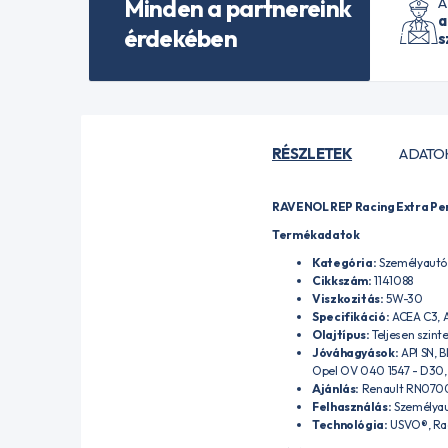
Minden a partnereink
A
a
érdekében
s
RÉSZLETEK
ADATO
RAVENOL REP Racing Extra Pe
Termékadatok
Kategória:
Személyautó 
Cikkszám:
1141088
Viszkozitás:
5W-30
Specifikáció:
ACEA C3, A
Olajtípus:
Teljesen szinte
Jóváhagyások:
API SN, 
Opel OV 040 1547 - D30,
Ajánlás:
Renault RN0700,
Felhasználás:
Személyau
Technológia:
USVO®, Ra