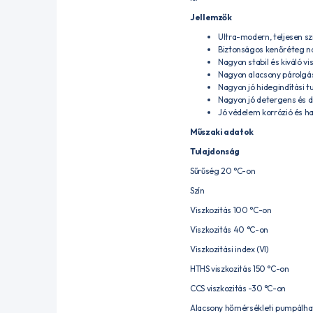
Jellemzők
Ultra-modern, teljesen s
Biztonságos kenőréteg 
Nagyon stabil és kiváló vi
Nagyon alacsony párolgás
Nagyon jó hidegindítási 
Nagyon jó detergens és d
Jó védelem korrózió és h
Műszaki adatok
Tulajdonság
Sűrűség 20 °C-on
Szín
Viszkozitás 100 °C-on
Viszkozitás 40 °C-on
Viszkozitási index (VI)
HTHS viszkozitás 150 °C-on
CCS viszkozitás -30 °C-on
Alacsony hőmérsékleti pumpálha