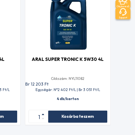
Olajkereső
Support
4L
ARAL SUPER TRONIC K 5W30 4L
Cikkszám: NYL11082
Br 12 203
Ft
3
Ft
/L
Egységár: N°2 402
Ft
/L | Br 3 051
Ft
/L
4 db/karton
em
Kosárba teszem