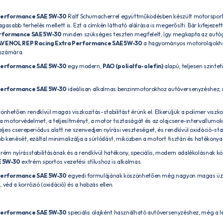
Performance SAE 5W-30
Ralf Schumacherrel együttműködésben készült motorsport c
sabb terhelés mellett is. Ezt a címkén látható aláírása is megerősíti. Bár kifejezet
rformance SAE 5W-30
minden szükséges teszten megfelelt, így megkapta az autóg
VENOL REP Racing Extra Performance SAE 5W-30
a hagyományos motorolajokhoz
 számára.
Performance SAE 5W-30
egy modern,
PAO (polialfa-olefin)
alapú, teljesen szinte
Performance SAE 5W-30
ideálisan alkalmas benzinmotorokhoz autóversenyzéshez,
önhetően rendkívül magas viszkozitás-stabilitást érünk el. Elkerüljük a polimer viszk
ja a motorvédelmet, a teljesítményt, a motor tisztaságát és az olajcsere-intervallumok
eljes csereperiódus alatt ne szenvedjen nyírási veszteséget, és rendkívül oxidáció-sta
bb kenését, ezáltal minimalizálja a súrlódást, miközben a motort tisztán és hatékonyan
trém nyírásstabilitásának és a rendkívül hatékony, speciális, modern adalékolásnak 
E 5W-30
extrém sportos vezetési stílushoz is alkalmas.
Performance SAE 5W-30
egyedi formulájának köszönhetően még nagyon magas üz
 véd a korrózió (oxidáció) és a habzás ellen.
Performance SAE 5W-30
speciális olajként használható autóversenyzéshez, még a