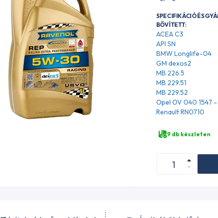
SPECIFIKÁCIÓ ÉS GY
BŐVÍTETT:
ACEA C3
API SN
BMW Longlife-04
GM dexos2
MB 226.5
MB 229.51
MB 229.52
Opel OV 040 1547 
Renault RN0710
9 db készleten