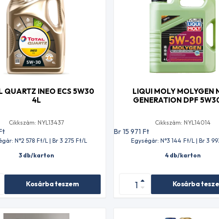
L QUARTZ INEO ECS 5W30
LIQUI MOLY MOLYGEN
4L
GENERATION DPF 5W30
Cikkszám: NYL13437
Cikkszám: NYL14014
Ft
Br 15 971
Ft
égár: N°2 578
Ft
/L | Br 3 275
Ft
/L
Egységár: N°3 144
Ft
/L | Br 3 99
3 db/karton
4 db/karton
Kosárba teszem
Kosárba tesz