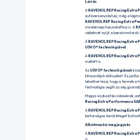
Leírás
A
RAVENOL REP Racing Extra 
autóversenyzéshez, még a legmaga
RAVENOL REP Racing Extra Pe
mindennapi használathoz is. A
RA
védelmet nyújt a benzinmotorok
A
RAVENOL REP Racing Extra 
USVO® technológiával
.
A
RAVENOL REP Racing Extra 
mellett is.
Az
USVO® technológiának
kösz
kihasználjuk előnyeiket. Ez javít
lehetővé teszi, hogy a termék a t
technológia segíti az olaj gyorsa
Magas viszkozitási indexének, ex
Racing Extra Performance SA
A
RAVENOL REP Racing Extra 
biztonságos kenőréteget biztosít,
Alkalmazási megjegyzés
A
RAVENOL REP Racing Extra 
is.