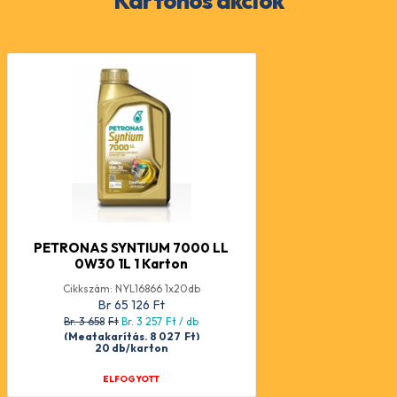
Kartonos akciók
PETRONAS SYNTIUM 7000 LL
0W30 1L 1 Karton
Cikkszám: NYL16866 1x20db
Br 65 126
Ft
Br. 3 658
Ft
Br. 3 257
Ft
/ db
(Megtakarítás. 8 027
Ft
)
20 db/karton
ELFOGYOTT