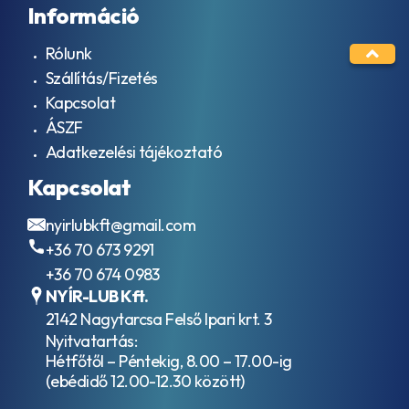
Információ
Rólunk
Szállítás/Fizetés
Kapcsolat
ÁSZF
Adatkezelési tájékoztató
Kapcsolat
nyirlubkft@gmail.com
+36 70 673 9291
+36 70 674 0983
NYÍR-LUB Kft.
2142 Nagytarcsa Felső Ipari krt. 3
Nyitvatartás:
Hétfőtől – Péntekig, 8.00 – 17.00-ig
(ebédidő 12.00-12.30 között)