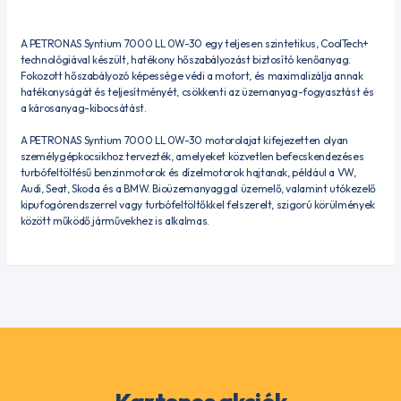
A PETRONAS Syntium 7000 LL 0W-30 egy teljesen szintetikus, CoolTech+
technológiával készült, hatékony hőszabályozást biztosító kenőanyag.
Fokozott hőszabályozó képessége védi a motort, és maximalizálja annak
hatékonyságát és teljesítményét, csökkenti az üzemanyag-fogyasztást és
a károsanyag-kibocsátást.
A PETRONAS Syntium 7000 LL 0W-30 motorolajat kifejezetten olyan
személygépkocsikhoz tervezték, amelyeket közvetlen befecskendezéses
turbófeltöltésű benzinmotorok és dízelmotorok hajtanak, például a VW,
Audi, Seat, Skoda és a BMW. Bioüzemanyaggal üzemelő, valamint utókezelő
kipufogórendszerrel vagy turbófeltöltőkkel felszerelt, szigorú körülmények
között működő járművekhez is alkalmas.