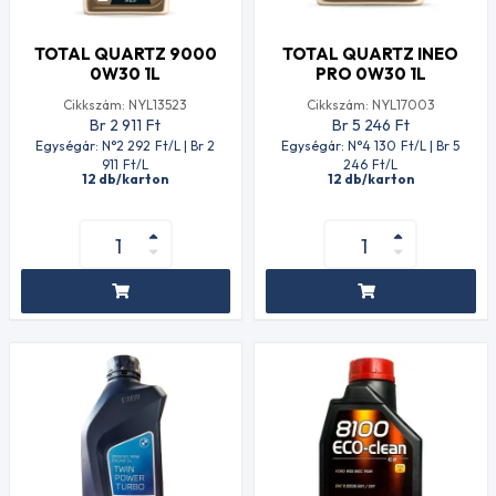
TOTAL QUARTZ 9000
TOTAL QUARTZ INEO
0W30 1L
PRO 0W30 1L
Cikkszám: NYL13523
Cikkszám: NYL17003
Br 2 911
Ft
Br 5 246
Ft
Egységár: N°2 292
Ft
/L | Br 2
Egységár: N°4 130
Ft
/L | Br 5
911
Ft
/L
246
Ft
/L
12 db/karton
12 db/karton