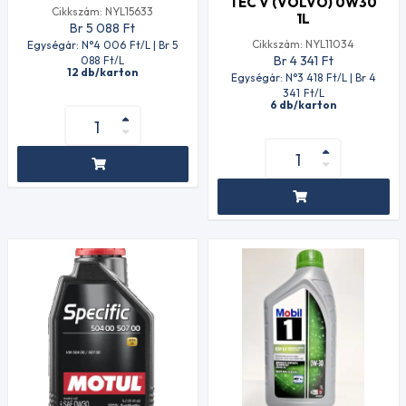
TEC V (VOLVO) 0W30
Cikkszám: NYL15633
1L
Br 5 088
Ft
Cikkszám: NYL11034
Egységár: N°4 006
Ft
/L | Br 5
Br 4 341
Ft
088
Ft
/L
12 db/karton
Egységár: N°3 418
Ft
/L | Br 4
341
Ft
/L
6 db/karton