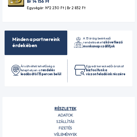
Br 14 156
Ft
Egységár: N°2 230
Ft
| Br 2 832
Ft
A 13 óráig beérkező
Minden a partnereink
rendeléseket
a következő
érdekében
munkanap szállítjuk
Áruátvételi lehetőség a
Egyedi kereskedői árakat
telephelyen a
rendelés
biztosítunk a
leadásától 15 percen belül
viszonteladóink részére
RÉSZLETEK
ADATOK
SZÁLLÍTÁS
FIZETÉS
VÉLEMÉNYEK