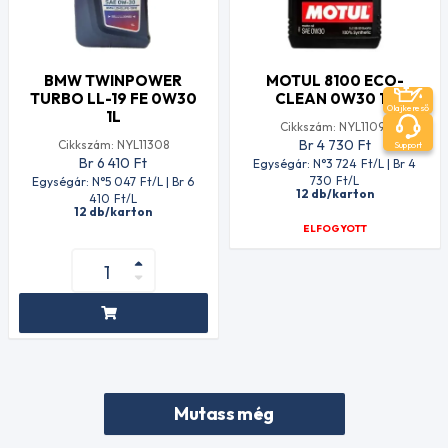
BMW TWINPOWER
MOTUL 8100 ECO-
TURBO LL-19 FE 0W30
CLEAN 0W30 1L
Olajkereső
1L
Cikkszám: NYL11091
Br 4 730
Ft
Cikkszám: NYL11308
Support
Br 6 410
Ft
Egységár: N°3 724
Ft
/L | Br 4
730
Ft
/L
Egységár: N°5 047
Ft
/L | Br 6
12 db/karton
410
Ft
/L
12 db/karton
ELFOGYOTT
Mutass még