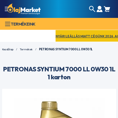
TERMÉKEINK
NYÁRI LEÁLLÁS MIATT CÉGÜNK 2026. AUGUS
Kezdőlap
Termékek
PETRONAS SYNTIUM 7000 LL 0W30 1L
PETRONAS SYNTIUM 7000 LL 0W30 1L
1 karton