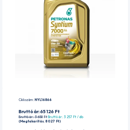
Cikkszám:
NYL16866
Bruttó ár: 65 126
Ft
Bruttó ár:. 3 658
Ft
Bruttó ár:. 3 257
Ft
/ db
(Megtakarítás. 8 027
Ft
)