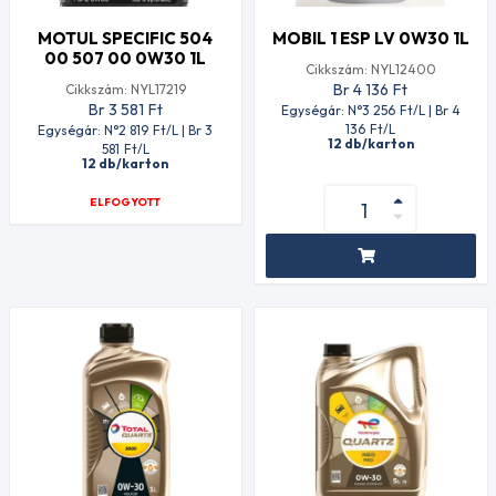
MOTUL SPECIFIC 504
MOBIL 1 ESP LV 0W30 1L
00 507 00 0W30 1L
Cikkszám: NYL12400
Br 4 136
Ft
Cikkszám: NYL17219
Br 3 581
Ft
Egységár: N°3 256
Ft
/L | Br 4
136
Ft
/L
Egységár: N°2 819
Ft
/L | Br 3
12 db/karton
581
Ft
/L
12 db/karton
ELFOGYOTT