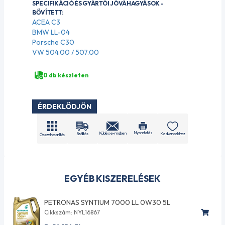
SPECIFIKÁCIÓ ÉS GYÁRTÓI JÓVÁHAGYÁSOK -
BŐVÍTETT:
ACEA C3
BMW LL-04
Porsche C30
VW 504.00 / 507.00
0 db készleten
ÉRDEKLŐDJÖN
Nyomtatás
Küldés e-mailben
Szállítás
Kedvencekhez
Összehasonlítás
EGYÉB KISZERELÉSEK
PETRONAS SYNTIUM 7000 LL 0W30 5L
Cikkszám: NYL16867