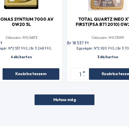
ONAS SYNTIUM 7000 AV
TOTAL QUARTZ INEO X
0W20 5L
FIRST(PSA B71 2010) 0W
Cikkszám: NYL16873
Cikkszám: NYL13599
Ft
Br 18 537
Ft
gár: N°2 557
Ft
/L | Br 3 248
Ft
/L
Egységár: N°2 920
Ft
/L | Br 3 7
4 db/karton
3 db/karton
Kosárba teszem
Kosárba tesz
Mutass még