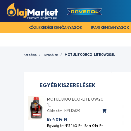
KÖZLEKEDÉSI KENŐANYAGOK
IPARI KENŐANYAGOK
Kezdőlap
Termékek
MOTUL 8100 ECO-LITE 0W20 5L
EGYÉB KISZERELÉSEK
MOTUL 8100 ECO-LITE 0W20
1L
Cikkszám: NYL12629
Br 4 014
Ft
Egységár: N°3 160
Ft
| Br 4 014
Ft