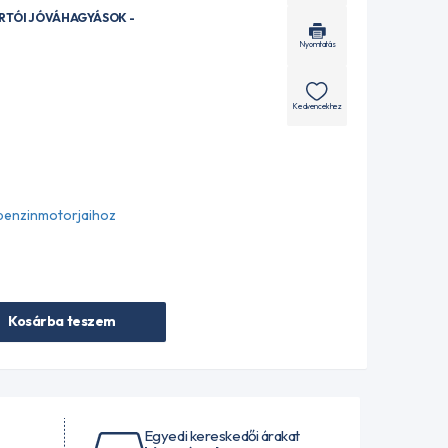
ÁRTÓI JÓVÁHAGYÁSOK -
Nyomtatás
Kedvencekhez
 benzinmotorjaihoz
Kosárba teszem
Egyedi kereskedői árakat