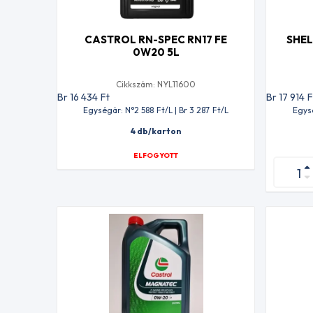
CASTROL RN-SPEC RN17 FE
SHEL
0W20 5L
Cikkszám: NYL11600
Br 16 434
Ft
Br 17 914
F
Egységár: N°2 588
Ft
/L | Br 3 287
Ft
/L
Egys
4 db/karton
ELFOGYOTT