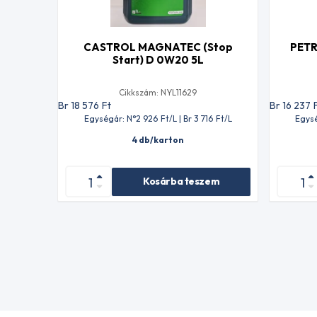
CASTROL MAGNATEC (Stop
PETR
Start) D 0W20 5L
Cikkszám: NYL11629
Br 18 576
Ft
Br 16 237
Egységár: N°2 926
Ft
/L | Br 3 716
Ft
/L
Egysé
4 db/karton
Kosárba teszem