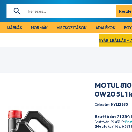
Részle
MÁRKÁK
NORMÁK
VISZKOZITÁSOK
ADALÉKOK
EGY
NYÁRI LEÁLLÁS MIATT CÉGÜNK 2026. 
MOTUL 810
0W20 5L 1 
Cikkszám:
NYL12630
Bruttó ár: 71 354
Bruttó ár:. 19 431
Ft
Brut
(Megtakarítás. 6 371