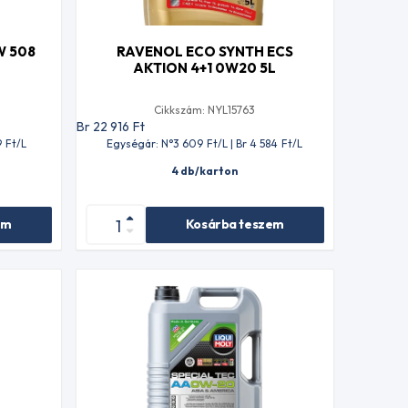
W 508
RAVENOL ECO SYNTH ECS
AKTION 4+1 0W20 5L
Cikkszám: NYL15763
Br 22 916
Ft
9
Ft
/L
Egységár: N°3 609
Ft
/L | Br 4 584
Ft
/L
4 db/karton
em
Kosárba teszem