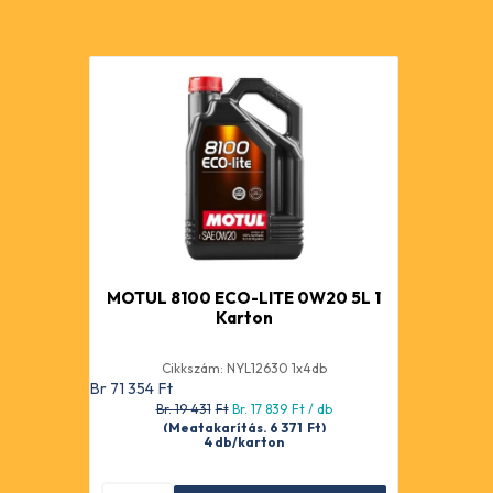
MOTUL 8100 ECO-LITE 0W20 5L 1
Karton
Cikkszám: NYL12630 1x4db
Br 71 354
Ft
Br. 19 431
Ft
Br. 17 839
Ft
/ db
(Megtakarítás. 6 371
Ft
)
4 db/karton