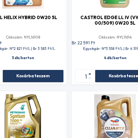
L HELIX HYBRID 0W20 5L
CASTROL EDGE LL IV (V
00/509) 0W20 5L
Cikkszám: NYL16108
Cikkszám: NYL11614
t
Br 22 591
Ft
égár: N°2 821
Ft
/L | Br 3 583
Ft
/L
Egységár: N°3 558
Ft
/L | Br 4 51
3 db/karton
4 db/karton
Kosárba teszem
Kosárba tesz