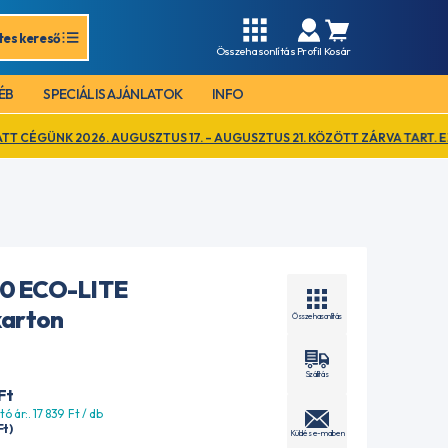
tes kereső
Összehasonlítás
Profil
Kosár
ÉB
SPECIÁLIS AJÁNLATOK
INFO
AUGUSZTUS 17. – AUGUSZTUS 21. KÖZÖTT ZÁRVA TART. EZ IDŐ ALATT KI
0 ECO-LITE
karton
Összehasonlítás
Szállítás
Ft
tó ár:. 17 839
Ft
/ db
Ft
)
Küldés e-mailben