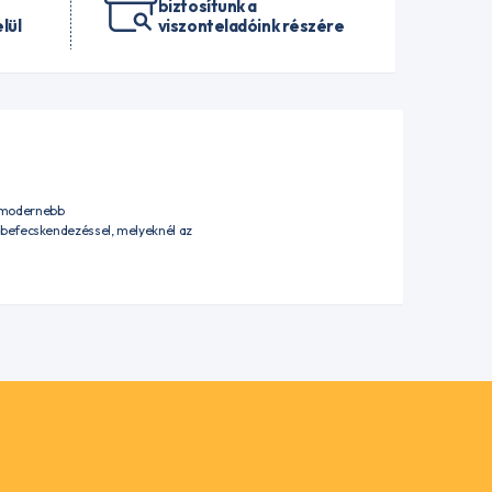
biztosítunk a
lül
viszonteladóink részére
egmodernebb
 befecskendezéssel, melyeknél az