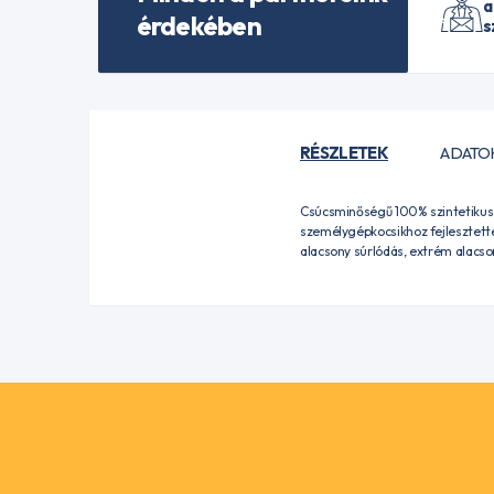
a
érdekében
s
RÉSZLETEK
ADATO
Csúcsminőségű 100% szintetikus
személygépkocsikhoz fejlesztett
alacsony súrlódás, extrém alacson