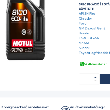
SPECIFIKÁCIÓ ÉS GY
BŐVÍTETT:
API SN Plus
Chrysler
Ford
GM Dexos1 Gen2
Honda
ILSAC GF-6A
Mazda
Subaru
Toyota legfrissebb
5+ db készleten
 13 óráig beérkező rendeléseket
Áruátvételi lehetőség a