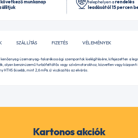
 következő munkanap
telephelyen a
rendelés
zállítjuk
leadásától 15 percen be
K
SZÁLLÍTÁS
FIZETÉS
VÉLEMÉNYEK
 kenőanyag üzemanyag-takarékossági szempontok kielégítésére, kifejezetten a l
ék, olyan benzinüzemű turbófeltöltős vagy szívómotorokhoz, közvetlen vagy központi
y HTHS (kisebb, mint 2,6 mPa.s) viszkozitás az elvárás.
Kartonos akciók