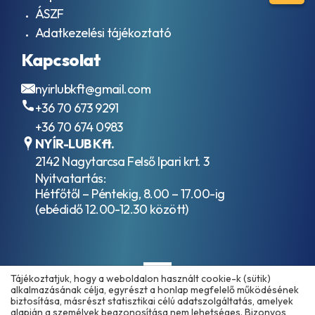
ÁSZF
Adatkezelési tájékoztató
Kapcsolat
nyirlubkft@gmail.com
+36 70 673 9291
+36 70 674 0983
NYÍR-LUB Kft.
2142 Nagytarcsa Felső Ipari krt. 3
Nyitvatartás:
Hétfőtől – Péntekig, 8.00 – 17.00-ig
(ebédidő 12.00-12.30 között)
Tájékoztatjuk, hogy a weboldalon használt cookie-k (sütik)
alkalmazásának célja, egyrészt a honlap megfelelő működésének
biztosítása, másrészt statisztikai célú adatszolgáltatás, amelyek
alapján a személyek beazonosítása nem lehetséges. Bizonyos