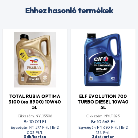
Ehhez hasonló termékek
TOTAL RUBIA OPTIMA
ELF EVOLUTION 700
3100 (ex.8900) 10W40
TURBO DIESEL 10W40
5L
5L
Cikkszám: NYL13596
Cikkszám: NYL11823
Br 10 011
Ft
Br 10 668
Ft
Egységár: N°1 577
Ft
/L | Br 2
Egységár: N°1 680
Ft
/L | Br 2
003
Ft
/L
134
Ft
/L
3 db/karton
3 db/karton