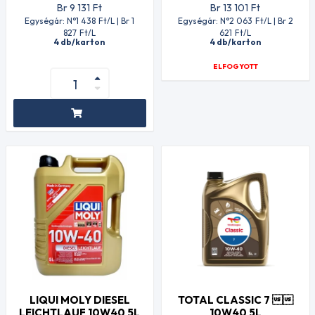
Br 9 131
Ft
Br 13 101
Ft
Egységár: N°1 438
Ft
/L | Br 1
Egységár: N°2 063
Ft
/L | Br 2
827
Ft
/L
621
Ft
/L
4 db/karton
4 db/karton
ELFOGYOTT
LIQUI MOLY DIESEL
TOTAL CLASSIC 7 
LEICHTLAUF 10W40 5L
10W40 5L