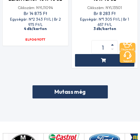
Cikkszám: NYL11094
Cikkszám: NYL13501
Br 14 875
Ft
Br 8 283
Ft
Egységár: N°2 343
Ft
/L | Br 2
Egységár: N°1 305
Ft
/L | Br 1
975
Ft
/L
657
Ft
/L
4 db/karton
3 db/karton
ELFOGYOTT
Olajkereső
Support
Mutass még