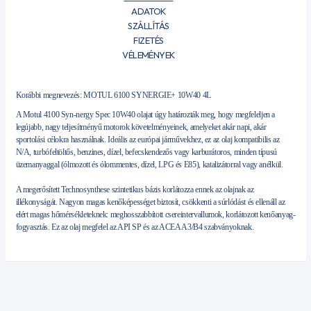
ADATOK
SZÁLLÍTÁS
FIZETÉS
VÉLEMÉNYEK
Korábbi megnevezés: MOTUL 6100 SYNERGIE+ 10W40 4L
A Motul 4100 Syn-nergy Spec 10W40 olajat úgy határozták meg, hogy megfeleljen a
legújabb, nagy teljesítményű motorok követelményeinek, amelyeket akár napi, akár
sportolási célokra használnak. Ideális az európai járművekhez, ez az olaj kompatibilis az
N/A, turbófeltöltős, benzines, dízel, befecskendezős vagy karburátoros, minden típusú
üzemanyaggal (ólmozott és ólommentes, dízel, LPG és E85), katalizátorral vagy anélkül.
A megerősített Technosynthese szintetikus bázis korlátozza ennek az olajnak az
illékonyságát. Nagyon magas kenőképességet biztosít, csökkenti a súrlódást és ellenáll az
elért magas hőmérsékleteknek: meghosszabbított csereintervallumok, korlátozott kenőanyag-
fogyasztás. Ez az olaj megfelel az API SP és az ACEA A3/B4 szabványoknak.