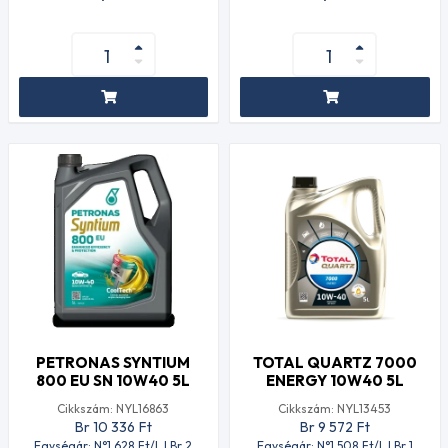
PETRONAS SYNTIUM
TOTAL QUARTZ 7000
800 EU SN 10W40 5L
ENERGY 10W40 5L
Cikkszám: NYL16863
Cikkszám: NYL13453
Br 10 336
Ft
Br 9 572
Ft
Egységár: N°1 628
Ft
/L | Br 2
Egységár: N°1 508
Ft
/L | Br 1