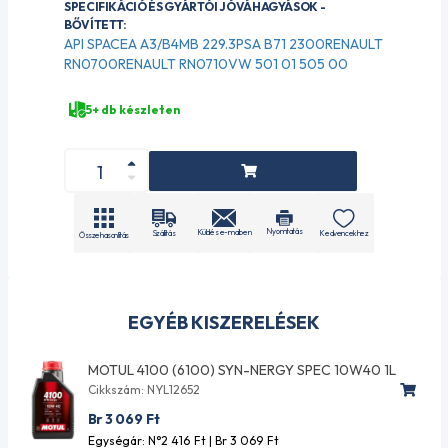
SPECIFIKÁCIÓ ÉS GYÁRTÓI JÓVÁHAGYÁSOK -
BŐVÍTETT:
API SPACEA A3/B4MB 229.3PSA B71 2300RENAULT
RN0700RENAULT RN0710VW 501 01 505 00
5+ db készleten
Nyomtatás
Küldés e-mailben
Szállítás
Kedvencekhez
Összehasonlítás
EGYÉB KISZERELÉSEK
MOTUL 4100 (6100) SYN-NERGY SPEC 10W40 1L
Cikkszám: NYL12652
Br 3 069
Ft
Egységár: N°2 416
Ft
| Br 3 069
Ft