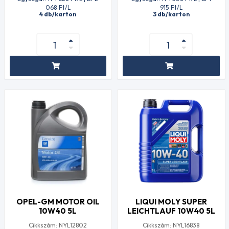
068
Ft
/L
915
Ft
/L
4 db/karton
3 db/karton
OPEL-GM MOTOR OIL
LIQUI MOLY SUPER
10W40 5L
LEICHTLAUF 10W40 5L
Cikkszám: NYL12802
Cikkszám: NYL16838