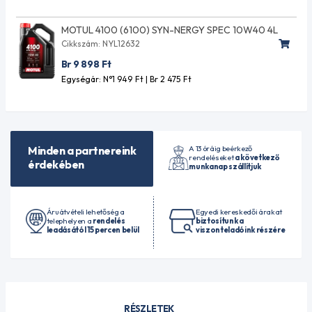
MOTUL 4100 (6100) SYN-NERGY SPEC 10W40 4L
Cikkszám: NYL12632
Br 9 898
Ft
Egységár: N°1 949
Ft
| Br 2 475
Ft
A 13 óráig beérkező
Minden a partnereink
rendeléseket
a következő
érdekében
munkanap szállítjuk
Áruátvételi lehetőség a
Egyedi kereskedői árakat
telephelyen a
rendelés
biztosítunk a
leadásától 15 percen belül
viszonteladóink részére
RÉSZLETEK