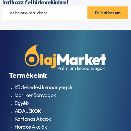
Iratkozz fel hírlevelünkre!
Termékeink
Közlekedési kenőanyagok
Ipari kenőanyagok
Egyéb
ADALÉKOK
Kartonos Akciók
Hordós Akciók