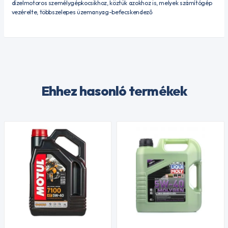
dízelmotoros személygépkocsikhoz, köztük azokhoz is, melyek számítógép
vezérelte, többszelepes üzemanyag-befecskendező
Ehhez hasonló termékek