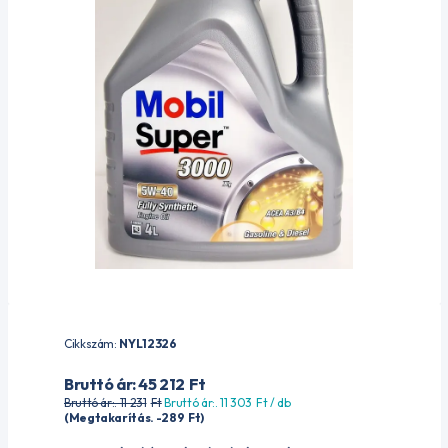
Cikkszám:
NYL12326
Bruttó ár: 45 212
Ft
Bruttó ár:. 11 231
Ft
Bruttó ár:. 11 303
Ft
/ db
(Megtakarítás. -289
Ft
)