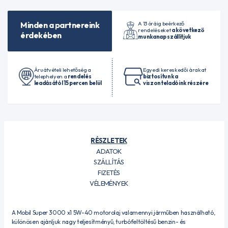
A 13 óráig beérkező
Minden a partnereink
rendeléseket
a következő
érdekében
munkanap szállítjuk
Áruátvételi lehetőség a
Egyedi kereskedői árakat
telephelyen a
rendelés
biztosítunk a
leadásától 15 percen belül
viszonteladóink részére
RÉSZLETEK
ADATOK
SZÁLLÍTÁS
FIZETÉS
VÉLEMÉNYEK
A Mobil Super 3000 x1 5W-40 motorolaj valamennyi járműben használható,
különösen ajánljuk nagy teljesítményű, turbófeltöltésű benzin- és