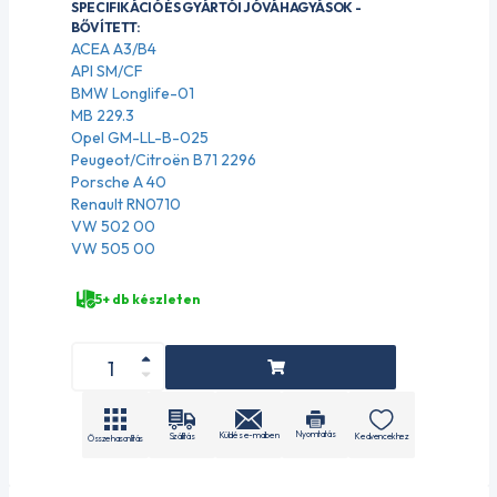
SPECIFIKÁCIÓ ÉS GYÁRTÓI JÓVÁHAGYÁSOK -
BŐVÍTETT:
ACEA A3/B4
API SM/CF
BMW Longlife-01
MB 229.3
Opel GM-LL-B-025
Peugeot/Citroën B71 2296
Porsche A 40
Renault RN0710
VW 502 00
VW 505 00
5+ db készleten
Nyomtatás
Küldés e-mailben
Szállítás
Kedvencekhez
Összehasonlítás