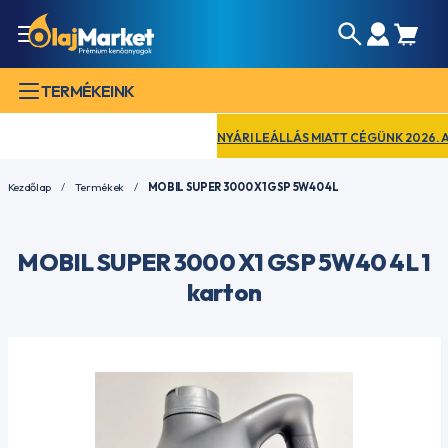
TERMÉKEINK
NYÁRI LEÁLLÁS MIATT CÉGÜNK 2026. AUGU
Kezdőlap
Termékek
MOBIL SUPER 3000 X1 GSP 5W40 4L
MOBIL SUPER 3000 X1 GSP 5W40 4L 1
karton