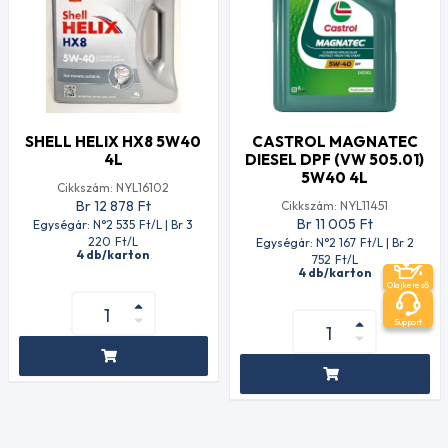
SHELL HELIX HX8 5W40
CASTROL MAGNATEC
4L
DIESEL DPF (VW 505.01)
5W40 4L
Cikkszám: NYL16102
Br 12 878
Ft
Cikkszám: NYL11451
Br 11 005
Ft
Egységár: N°2 535
Ft
/L | Br 3
220
Ft
/L
Egységár: N°2 167
Ft
/L | Br 2
4 db/karton
752
Ft
/L
4 db/karton
Olajkereső
Support