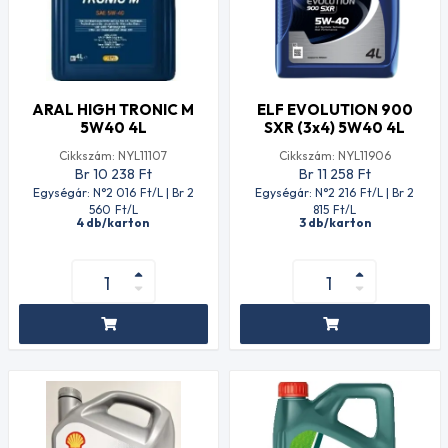
ARAL HIGH TRONIC M
ELF EVOLUTION 900
5W40 4L
SXR (3x4) 5W40 4L
Cikkszám: NYL11107
Cikkszám: NYL11906
Br 10 238
Ft
Br 11 258
Ft
Egységár: N°2 016
Ft
/L | Br 2
Egységár: N°2 216
Ft
/L | Br 2
560
Ft
/L
815
Ft
/L
4 db/karton
3 db/karton