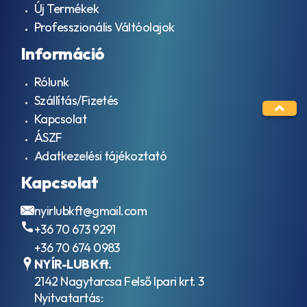
Új Termékek
Professzionális Váltóolajok
Információ
Rólunk
Szállítás/Fizetés
Kapcsolat
ÁSZF
Adatkezelési tájékoztató
Kapcsolat
nyirlubkft@gmail.com
+36 70 673 9291
+36 70 674 0983
NYÍR-LUB Kft.
2142 Nagytarcsa Felső Ipari krt. 3
Nyitvatartás: