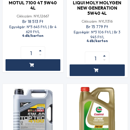
MOTUL 7100 4T 5W40
LIQUI MOLY MOLYGEN
4L
NEW GENERATION
5W40 4L
Cikkszám: NYL12667
Br 18 513
Ft
Cikkszám: NYL11316
Br 15 779
Ft
Egységár: N°3 645
Ft
/L | Br 4
629
Ft
/L
Egységár: N°3 106
Ft
/L | Br 3
4 db/karton
945
Ft
/L
4 db/karton