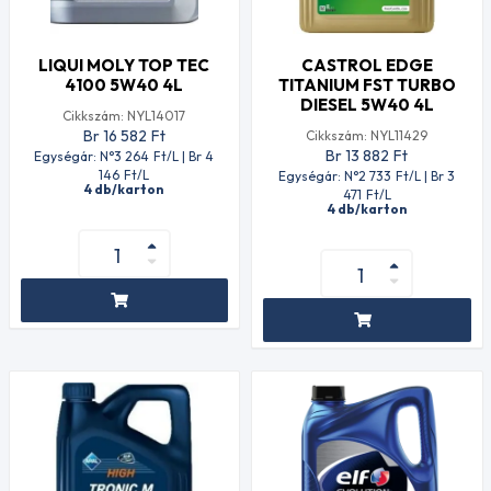
LIQUI MOLY TOP TEC
CASTROL EDGE
4100 5W40 4L
TITANIUM FST TURBO
DIESEL 5W40 4L
Cikkszám: NYL14017
Br 16 582
Ft
Cikkszám: NYL11429
Br 13 882
Ft
Egységár: N°3 264
Ft
/L | Br 4
146
Ft
/L
Egységár: N°2 733
Ft
/L | Br 3
4 db/karton
471
Ft
/L
4 db/karton