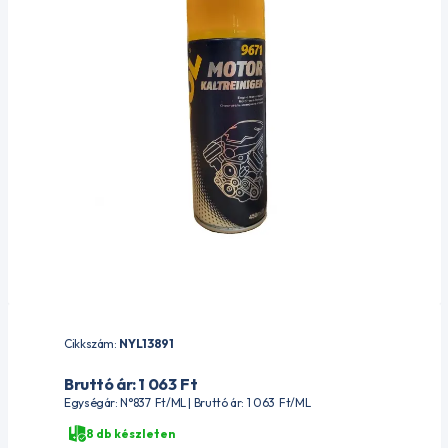
Cikkszám:
NYL13891
Bruttó ár: 1 063
Ft
Egységár: N°837
Ft
/ML | Bruttó ár: 1 063
Ft
/ML
8 db készleten