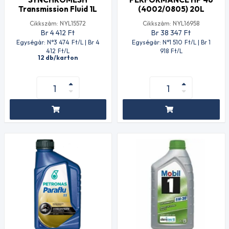
Transmission Fluid 1L
(4002/0805) 20L
Cikkszám: NYL15572
Cikkszám: NYL16958
Br 4 412
Ft
Br 38 347
Ft
Egységár: N°3 474
Ft
/L | Br 4
Egységár: N°1 510
Ft
/L | Br 1
412
Ft
/L
918
Ft
/L
12 db/karton