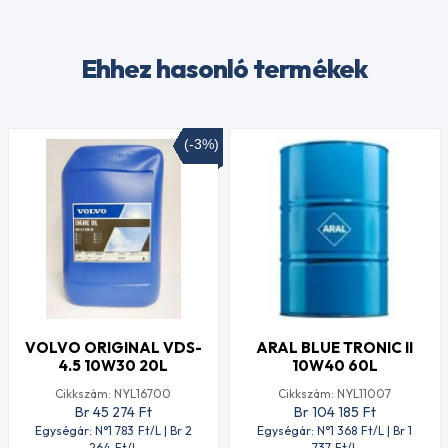
Ehhez hasonló termékek
(-3%)
VOLVO ORIGINAL VDS-
ARAL BLUE TRONIC II
4.5 10W30 20L
10W40 60L
Cikkszám: NYL16700
Cikkszám: NYL11007
Br 45 274
Ft
Br 104 185
Ft
Egységár: N°1 783
Ft
/L | Br 2
Egységár: N°1 368
Ft
/L | Br 1
264
Ft
/L
737
Ft
/L