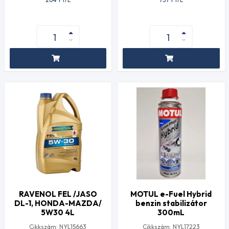
RAVENOL FEL /JASO
MOTUL e-Fuel Hybrid
DL-1, HONDA-MAZDA/
benzin stabilizátor
5W30 4L
300mL
Cikkszám: NYL15663
Cikkszám: NYL17223