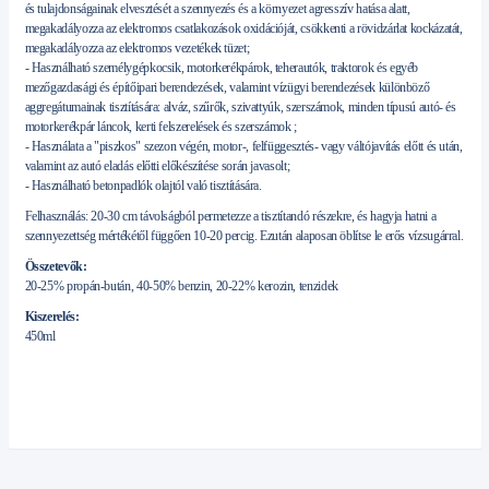
és tulajdonságainak elvesztését a szennyezés és a környezet agresszív hatása alatt,
megakadályozza az elektromos csatlakozások oxidációját, csökkenti a rövidzárlat kockázatát,
megakadályozza az elektromos vezetékek tüzet;
- Használható személygépkocsik, motorkerékpárok, teherautók, traktorok és egyéb
mezőgazdasági és építőipari berendezések, valamint vízügyi berendezések különböző
aggregátumainak tisztítására: alváz, szűrők, szivattyúk, szerszámok, minden típusú autó- és
motorkerékpár láncok, kerti felszerelések és szerszámok ;
- Használata a "piszkos" szezon végén, motor-, felfüggesztés- vagy váltójavítás előtt és után,
valamint az autó eladás előtti előkészítése során javasolt;
- Használható betonpadlók olajtól való tisztítására.
Felhasználás: 20-30 cm távolságból permetezze a tisztítandó részekre, és hagyja hatni a
szennyezettség mértékétől függően 10-20 percig. Ezután alaposan öblítse le erős vízsugárral.
Összetevők:
20-25% propán-bután, 40-50% benzin, 20-22% kerozin, tenzidek
Kiszerelés:
450ml