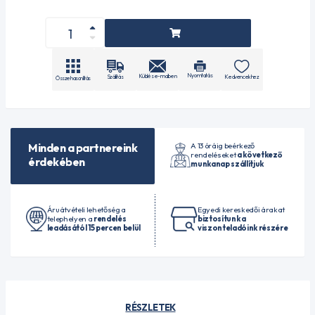
Nyomtatás
Küldés e-mailben
Szállítás
Kedvencekhez
Összehasonlítás
A 13 óráig beérkező
Minden a partnereink
rendeléseket
a következő
érdekében
munkanap szállítjuk
Áruátvételi lehetőség a
Egyedi kereskedői árakat
telephelyen a
rendelés
biztosítunk a
leadásától 15 percen belül
viszonteladóink részére
RÉSZLETEK