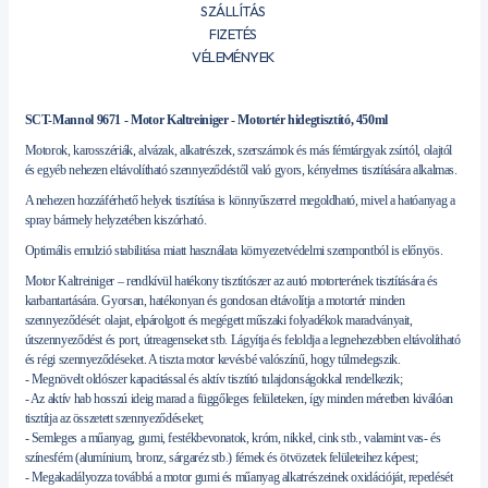
SZÁLLÍTÁS
FIZETÉS
VÉLEMÉNYEK
SCT-Mannol 9671 - Motor Kaltreiniger - Motortér hidegtisztító, 450ml
Motorok, karosszériák, alvázak, alkatrészek, szerszámok és más fémtárgyak zsírtól, olajtól
és egyéb nehezen eltávolítható szennyeződéstől való gyors, kényelmes tisztítására alkalmas.
A nehezen hozzáférhető helyek tisztítása is könnyűszerrel megoldható, mivel a hatóanyag a
spray bármely helyzetében kiszórható.
Optimális emulzió stabilitása miatt használata környezetvédelmi szempontból is előnyös.
Motor Kaltreiniger – rendkívül hatékony tisztítószer az autó motorterének tisztítására és
karbantartására. Gyorsan, hatékonyan és gondosan eltávolítja a motortér minden
szennyeződését: olajat, elpárolgott és megégett műszaki folyadékok maradványait,
útszennyeződést és port, útreagenseket stb. Lágyítja és feloldja a legnehezebben eltávolítható
és régi szennyeződéseket. A tiszta motor kevésbé valószínű, hogy túlmelegszik.
- Megnövelt oldószer kapacitással és aktív tisztító tulajdonságokkal rendelkezik;
- Az aktív hab hosszú ideig marad a függőleges felületeken, így minden méretben kiválóan
tisztítja az összetett szennyeződéseket;
- Semleges a műanyag, gumi, festékbevonatok, króm, nikkel, cink stb., valamint vas- és
színesfém (alumínium, bronz, sárgaréz stb.) fémek és ötvözetek felületeihez képest;
- Megakadályozza továbbá a motor gumi és műanyag alkatrészeinek oxidációját, repedését