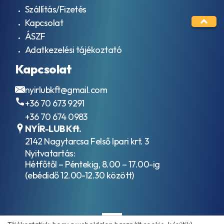
Szállítás/Fizetés
Kapcsolat
ÁSZF
Adatkezelési tájékoztató
Kapcsolat
nyirlubkft@gmail.com
+36 70 673 9291
+36 70 674 0983
NYÍR-LUB Kft.
2142 Nagytarcsa Felső Ipari krt. 3
Nyitvatartás:
Hétfőtől – Péntekig, 8.00 – 17.00-ig
(ebédidő 12.00-12.30 között)