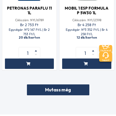
PETRONAS PARAFLU 11
MOBIL 1 ESP FORMULA
1L
P 5W30 1L
Cikkszám: NYL16789
Cikkszám: NYL12398
Br 2 753
Ft
Br 4 258
Ft
Egységár: N°2 167
Ft
/L | Br 2
Egységár: N°3 352
Ft
/L | Br 4
753
Ft
/L
258
Ft
/L
20 db/karton
12 db/karton
Olajkereső
Support
Mutass még