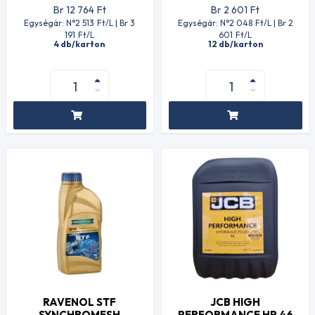
Br 12 764
Ft
Br 2 601
Ft
Egységár: N°2 513
Ft
/L | Br 3
Egységár: N°2 048
Ft
/L | Br 2
191
Ft
/L
601
Ft
/L
4 db/karton
12 db/karton
RAVENOL STF
JCB HIGH
SYNCHROMESH
PERFORMANCE HP 46