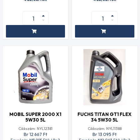
MOBIL SUPER 2000 X1
FUCHS TITAN GT1 FLEX
5W30 5L
34 5W30 5L
Cikkszám: NYL12381
Cikkszám: NYL11388
Br 12 667
Ft
Br 13 095
Ft