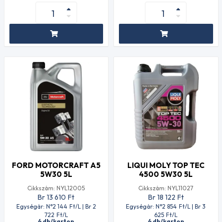
FORD MOTORCRAFT A5
LIQUI MOLY TOP TEC
5W30 5L
4500 5W30 5L
Cikkszám: NYL12005
Cikkszám: NYL11027
Br 13 610
Ft
Br 18 122
Ft
Egységár: N°2 144
Ft
/L | Br 2
Egységár: N°2 854
Ft
/L | Br 3
722
Ft
/L
625
Ft
/L
4 db/karton
4 db/karton