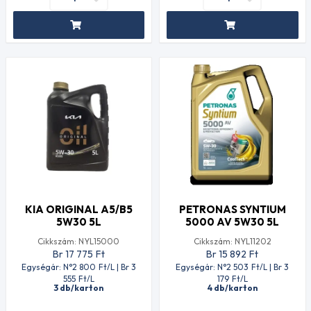
KIA ORIGINAL A5/B5
PETRONAS SYNTIUM
5W30 5L
5000 AV 5W30 5L
Cikkszám: NYL15000
Cikkszám: NYL11202
Br 17 775
Ft
Br 15 892
Ft
Egységár: N°2 800
Ft
/L | Br 3
Egységár: N°2 503
Ft
/L | Br 3
555
Ft
/L
179
Ft
/L
3 db/karton
4 db/karton