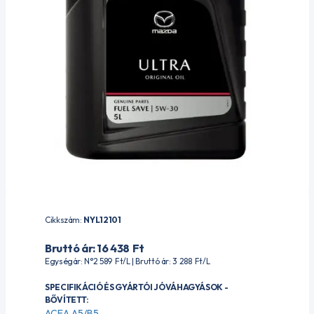
Cikkszám:
NYL12101
Bruttó ár: 16 438
Ft
Egységár: N°2 589
Ft
/L | Bruttó ár: 3 288
Ft
/L
SPECIFIKÁCIÓ ÉS GYÁRTÓI JÓVÁHAGYÁSOK -
BŐVÍTETT:
ACEA A5/B5