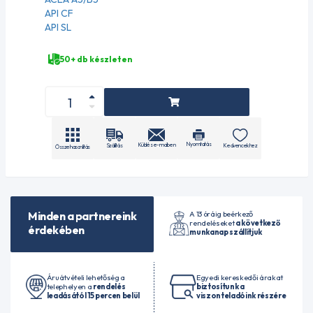
API CF
API SL
50+ db készleten
Nyomtatás
Küldés e-mailben
Szállítás
Kedvencekhez
Összehasonlítás
A 13 óráig beérkező
Minden a partnereink
rendeléseket
a következő
érdekében
munkanap szállítjuk
Áruátvételi lehetőség a
Egyedi kereskedői árakat
telephelyen a
rendelés
biztosítunk a
leadásától 15 percen belül
viszonteladóink részére