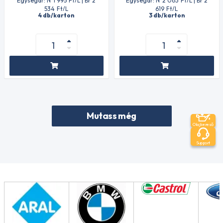
Egységár: N°1 995
Ft
/L | Br 2
Egységár: N°2 063
Ft
/L | Br 2
534
Ft
/L
619
Ft
/L
4 db/karton
3 db/karton
Mutass még
Olajkereső
Support