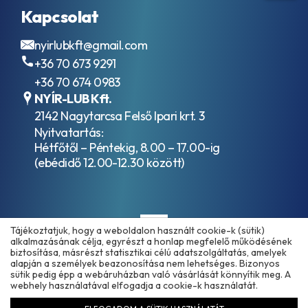
Kapcsolat
nyirlubkft@gmail.com
+36 70 673 9291
+36 70 674 0983
NYÍR-LUB Kft.
2142 Nagytarcsa Felső Ipari krt. 3
Nyitvatartás:
Hétfőtől – Péntekig, 8.00 – 17.00-ig
(ebédidő 12.00-12.30 között)
Tájékoztatjuk, hogy a weboldalon használt cookie-k (sütik)
alkalmazásának célja, egyrészt a honlap megfelelő működésének
biztosítása, másrészt statisztikai célú adatszolgáltatás, amelyek
alapján a személyek beazonosítása nem lehetséges. Bizonyos
sütik pedig épp a webáruházban való vásárlását könnyítik meg. A
Copyright © 2025 - 2026 www.olajmarket.hu
webhely használatával elfogadja a cookie-k használatát.