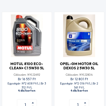
MOTUL 8100 ECO-
OPEL-GM MOTOR OIL
CLEAN+ C1 5W30 5L
DEXOS 2 5W30 5L
Cikkszám: NYL12692
Cikkszám: NYL12804
Br 16 557
Ft
Br 12 801
Ft
Egységár: N°2 608
Ft
/L | Br 3
Egységár: N°2 016
Ft
/L | Br 2
312
Ft
/L
561
Ft
/L
4 db/karton
4 db/karton