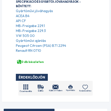
SPECIFIKÁCIÓ ÉS GYÁRTÓI JÓVÁHAGYÁSOK -
BŐVÍTETT:
Gyártóművi jóváhagyás
ACEA B4
API CF
MB-Freigabe 229.1
MB-Freigabe 229.3
VW 505 00
Gyártóművi ajánlás
Peugeot Citroen (PSA) B71 2294
Renault RN 0710
0 db készleten
ÉRDEKLŐDJÖN
Nyomtatás
Küldés e-mailben
Szállítás
Kedvencekhez
Összehasonlítás