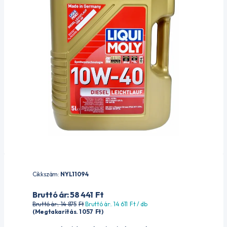
Cikkszám:
NYL11094
Bruttó ár: 58 441
Ft
Bruttó ár:. 14 875
Ft
Bruttó ár:. 14 611
Ft
/ db
(Megtakarítás. 1 057
Ft
)