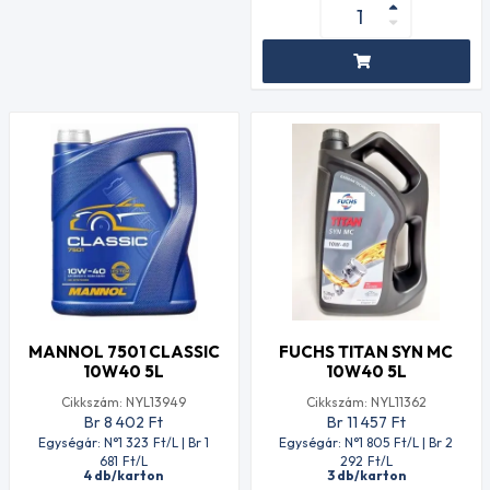
MANNOL 7501 CLASSIC
FUCHS TITAN SYN MC
10W40 5L
10W40 5L
Cikkszám: NYL13949
Cikkszám: NYL11362
Br 8 402
Ft
Br 11 457
Ft
Egységár: N°1 323
Ft
/L | Br 1
Egységár: N°1 805
Ft
/L | Br 2
681
Ft
/L
292
Ft
/L
4 db/karton
3 db/karton