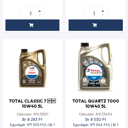
TOTAL CLASSIC 7 
TOTAL QUARTZ 7000
10W40 5L
10W40 5L
Cikkszám: NYL13501
Cikkszám: NYL13404
Br 8 283
Ft
Br 8 530
Ft
Egységár: N°1 305
Ft
/L | Br 1
Egységár: N°1 344
Ft
/L | Br 1