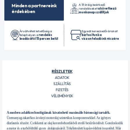
A 13 óráig beérkező
Minden a partnereink
rendeléseket
a következő
érdekében
munkanap szállítjuk
Áruátvételi lehetőség a
Egyedi kereskedői árakat
telephelyen a
rendelés
biztosítunk a
leadásától 15 percen belül
viszonteladóink részére
RÉSZLETEK
ADATOK
SZÁLLÍTÁS
FIZETÉS
VÉLEMÉNYEK
A modern adaléktechnológiának köszönhető maximális biztonsági tartalék.
Üzemanyag-takarékos ásványi motorolaj szintetikus komponensekkel. Az igényes
dízelautós részére. Csökkenti az olaj korombehordásból eredő besűrűsödését. Gondoskodik
a motor és a turbófeltöltő gyors átolajozásáról. Tökéletesített kopásvédelmi összetétel. Már