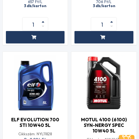
657
Ft
/L
706
Ft
/L
3 db/karton
3 db/karton
ELF EVOLUTION 700
MOTUL 4100 (6100)
STI 10W40 5L
SYN-NERGY SPEC
10W40 5L
Cikkszám: NYL11828