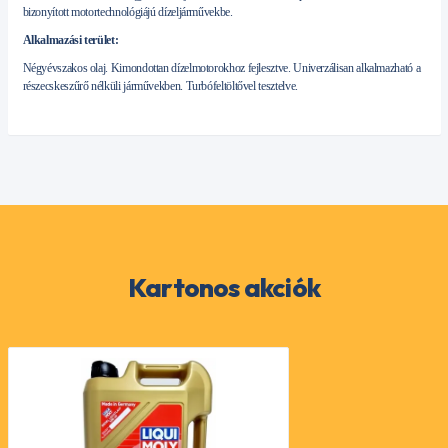
bizonyított motortechnológiájú dízeljárművekbe.
Alkalmazási terület:
Négyévszakos olaj. Kimondottan dízelmotorokhoz fejlesztve. Univerzálisan alkalmazható a
részecskeszűrő nélküli járművekben. Turbófeltöltővel tesztelve.
Kartonos akciók