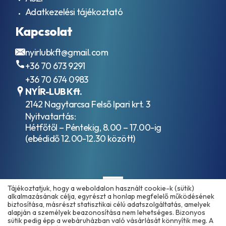
Adatkezelési tájékoztató
Kapcsolat
nyirlubkft@gmail.com
+36 70 673 9291
+36 70 674 0983
NYÍR-LUB Kft.
2142 Nagytarcsa Felső Ipari krt. 3
Nyitvatartás:
Hétfőtől – Péntekig, 8.00 – 17.00-ig
(ebédidő 12.00-12.30 között)
Tájékoztatjuk, hogy a weboldalon használt cookie-k (sütik)
alkalmazásának célja, egyrészt a honlap megfelelő működésének
biztosítása, másrészt statisztikai célú adatszolgáltatás, amelyek
alapján a személyek beazonosítása nem lehetséges. Bizonyos
sütik pedig épp a webáruházban való vásárlását könnyítik meg. A
Copyright © 2025 - 2026 www.olajmarket.hu