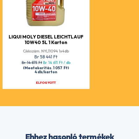
LIQUI MOLY DIESEL LEICHTLAUF
10W40 5L 1 Karton
Cikkszám: NYL11094 1x4db
Br 58 441
Ft
Br. 14 875
Ft
Br. 14 611
Ft
/ db
(Megtakarítás. 1 057
Ft
)
4 db/karton
ELFOGYOTT
Ehhez hasonló termékek