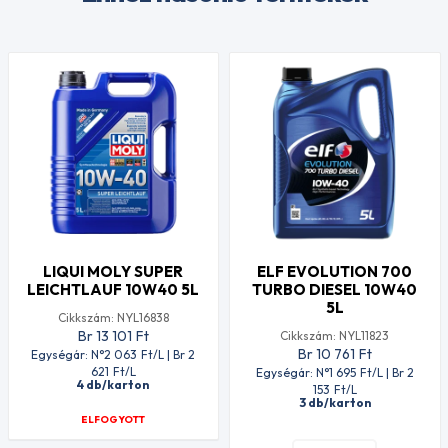
LIQUI MOLY SUPER
ELF EVOLUTION 700
LEICHTLAUF 10W40 5L
TURBO DIESEL 10W40
5L
Cikkszám: NYL16838
Br 13 101
Ft
Cikkszám: NYL11823
Br 10 761
Ft
Egységár: N°2 063
Ft
/L | Br 2
621
Ft
/L
Egységár: N°1 695
Ft
/L | Br 2
4 db/karton
153
Ft
/L
3 db/karton
ELFOGYOTT