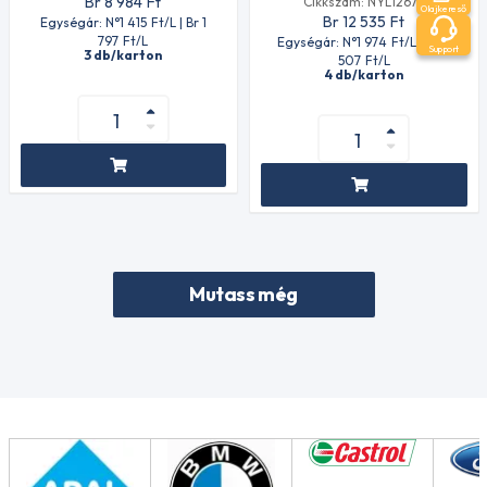
Br 8 984
Ft
Cikkszám: NYL12675
Olajkereső
Br 12 535
Ft
Egységár: N°1 415
Ft
/L | Br 1
797
Ft
/L
Egységár: N°1 974
Ft
/L | Br 2
Support
3 db/karton
507
Ft
/L
4 db/karton
Mutass még