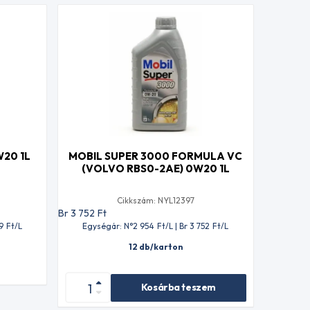
W20 1L
MOBIL SUPER 3000 FORMULA VC
(VOLVO RBS0-2AE) 0W20 1L
Cikkszám: NYL12397
Br 3 752
Ft
9
Ft
/L
Egységár: N°2 954
Ft
/L | Br 3 752
Ft
/L
12 db/karton
Kosárba teszem