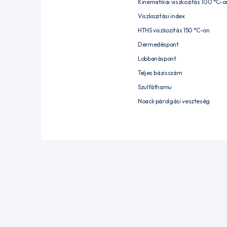
Kinematikai viszkozitás 100 °C-o
Viszkozitási index
HTHS viszkozitás 150 °C-on
Dermedéspont
Lobbanáspont
Teljes bázisszám
Szulfáthamu
Noack párolgási veszteség