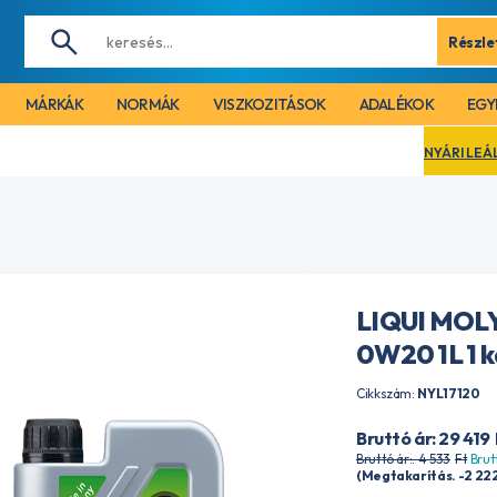
Részle
MÁRKÁK
NORMÁK
VISZKOZITÁSOK
ADALÉKOK
EGY
NYÁRI LEÁLLÁS MIATT CÉGÜNK
LIQUI MOLY
0W20 1L 1 
Cikkszám:
NYL17120
Bruttó ár: 29 419
Bruttó ár:. 4 533
Ft
Brut
(Megtakarítás. -2 22