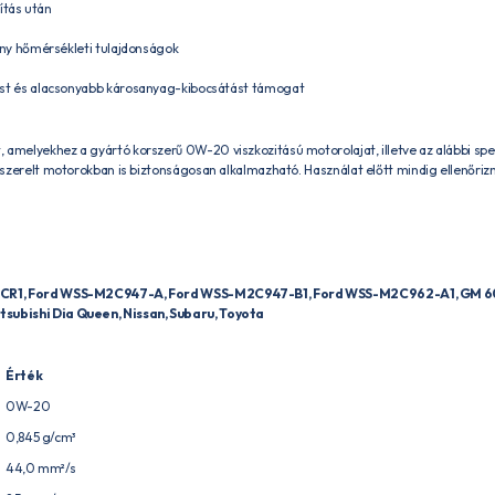
ítás után
ny hőmérsékleti tulajdonságok
t és alacsonyabb károsanyag-kibocsátást támogat
amelyekhez a gyártó korszerű 0W-20 viszkozitású motorolajat, illetve az alábbi specif
 szerelt motorokban is biztonságosan alkalmazható. Használat előtt mindig ellenőrizni 
35-CR1, Ford WSS-M2C947-A, Ford WSS-M2C947-B1, Ford WSS-M2C962-A1, GM 60
tsubishi Dia Queen, Nissan, Subaru, Toyota
Érték
0W-20
0,845 g/cm³
44,0 mm²/s