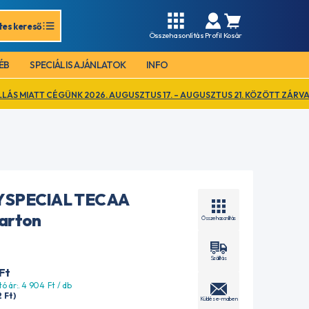
tes kereső
Összehasonlítás
Profil
Kosár
ÉB
SPECIÁLIS AJÁNLATOK
INFO
 2026. AUGUSZTUS 17. – AUGUSZTUS 21. KÖZÖTT ZÁRVA TART. EZ IDŐ A
 SPECIAL TEC AA
karton
Összehasonlítás
Szállítás
Ft
tó ár:. 4 904
Ft
/ db
2
Ft
)
Küldés e-mailben