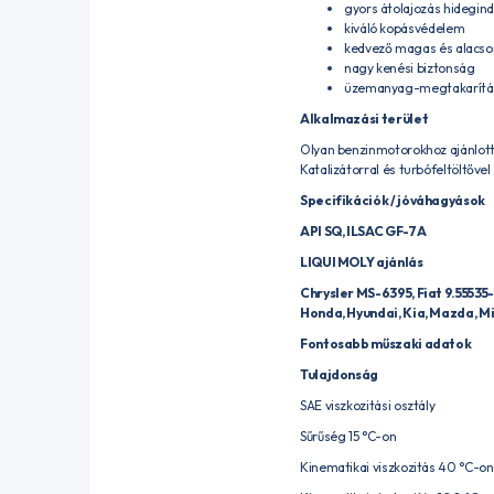
gyors átolajozás hidegind
kiváló kopásvédelem
kedvező magas és alacso
nagy kenési biztonság
üzemanyag-megtakarítás
Alkalmazási terület
Olyan benzinmotorokhoz ajánlott, 
Katalizátorral és turbófeltöltővel
Specifikációk / jóváhagyások
API SQ, ILSAC GF-7A
LIQUI MOLY ajánlás
Chrysler MS-6395, Fiat 9.555
Honda, Hyundai, Kia, Mazda, Mi
Fontosabb műszaki adatok
Tulajdonság
SAE viszkozitási osztály
Sűrűség 15 °C-on
Kinematikai viszkozitás 40 °C-on