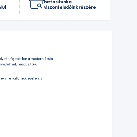
biztosítunk a
lül
viszonteladóink részére
lyet kifejezetten a modern ázsiai
ásvédelmet, magas fokú
e-intervallumok esetén is