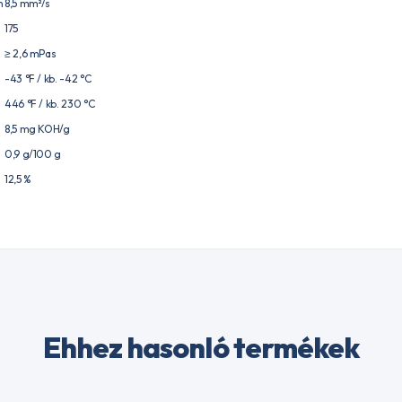
n
8,5 mm²/s
175
≥ 2,6 mPas
-43 °F / kb. -42 °C
446 °F / kb. 230 °C
8,5 mg KOH/g
0,9 g/100 g
12,5 %
Ehhez hasonló termékek