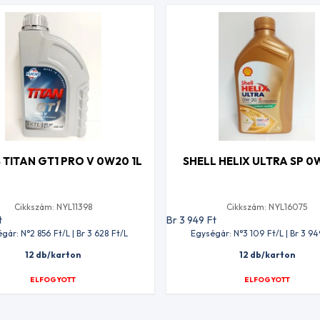
 TITAN GT1 PRO V 0W20 1L
SHELL HELIX ULTRA SP 0
Cikkszám: NYL11398
Cikkszám: NYL16075
t
Br 3 949
Ft
gár: N°2 856
Ft
/L | Br 3 628
Ft
/L
Egységár: N°3 109
Ft
/L | Br 3 94
12 db/karton
12 db/karton
ELFOGYOTT
ELFOGYOTT