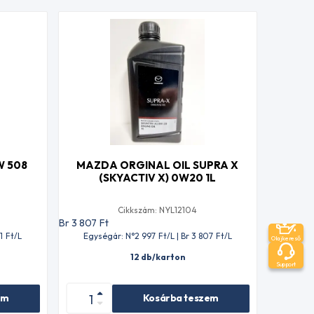
W 508
MAZDA ORGINAL OIL SUPRA X
(SKYACTIV X) 0W20 1L
Cikkszám: NYL12104
Br 3 807
Ft
1
Ft
/L
Egységár: N°2 997
Ft
/L | Br 3 807
Ft
/L
Olajkereső
12 db/karton
Support
em
Kosárba teszem