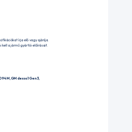
ikációkat írja elő vagy ajánlja.
kell a jármű gyártói előírásait.
94 M, GM dexos1 Gen 3,