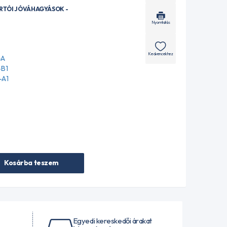
ÁRTÓI JÓVÁHAGYÁSOK -
Nyomtatás
Kedvencekhez
-A
-B1
-A1
Kosárba teszem
Egyedi kereskedői árakat