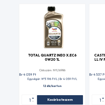
TOTAL QUARTZ INEO X.EC6
CAST
0W20 1L
LL IV
Cikkszám: NYL16986
Br 4 059
Ft
Br 4 537
F
Egységár: N°3 196
Ft
/L | Br 4 059
Ft
/L
Egysé
12 db/karton
Kosárba teszem