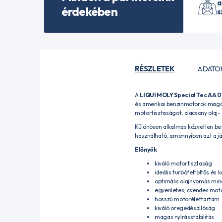
a
érdekében
s
RÉSZLETEK
ADATO
A
LIQUI MOLY Special Tec AA 
és amerikai benzinmotorok magas
motortisztaságot, alacsony olaj
Különösen alkalmas közvetlen be
használható, amennyiben azt a j
Előnyök
kiváló motortisztaság
ideális turbófeltöltős és
optimális olajnyomás mi
egyenletes, csendes mo
hosszú motorélettartam
kiváló öregedésállóság
magas nyírásstabilitás