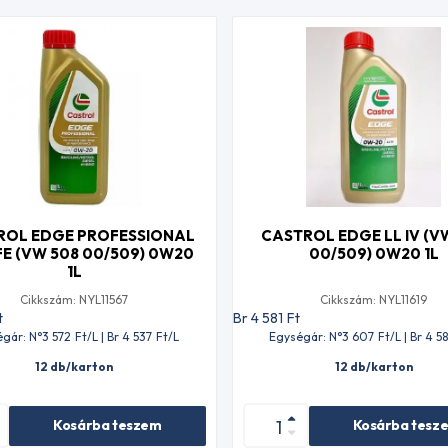
ROL EDGE PROFESSIONAL
CASTROL EDGE LL IV (V
 FE (VW 508 00/509) 0W20
00/509) 0W20 1L
1L
Cikkszám: NYL11567
Cikkszám: NYL11619
t
Br 4 581
Ft
gár: N°3 572
Ft
/L | Br 4 537
Ft
/L
Egységár: N°3 607
Ft
/L | Br 4 58
12 db/karton
12 db/karton
Kosárba teszem
Kosárba tesz