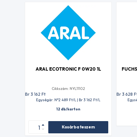
ARAL ECOTRONIC F 0W20 1L
FUCHS
Cikkszám: NYL11102
Br 3 162
Ft
Br 3 628
F
Egységár: N°2 489
Ft
/L | Br 3 162
Ft
/L
Egysé
12 db/karton
Kosárba teszem