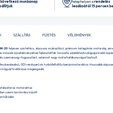
 következő munkanap
telephelyen a
rendelés
zállítjuk
leadásától 15 percen be
K
SZÁLLÍTÁS
FIZETÉS
VÉLEMÉNYEK
0W-20
teljesen szintetikus, alacsony viszkozitású, prémium kategóriás motorolaj, ame
 műszaki követelményeihez fejlesztettek. Innovatív adaléktechnológiája kiváló kop
- és üzemanyag-fogyasztást, valamint nagy motorhatékonyságot biztosít.
fecskendezésű, GDI rendszerű és turbófeltöltős benzinmotorokhoz. Hosszabb olajcser
árműgyártó előírásai megengedik.
 katalizátoros motorokhoz
nden üzemi körülmény között
torműködés