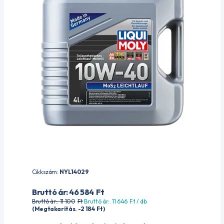
Cikkszám:
NYL14029
Bruttó ár: 46 584
Ft
Bruttó ár:. 11 100
Ft
Bruttó ár:. 11 646
Ft
/ db
(Megtakarítás. -2 184
Ft
)