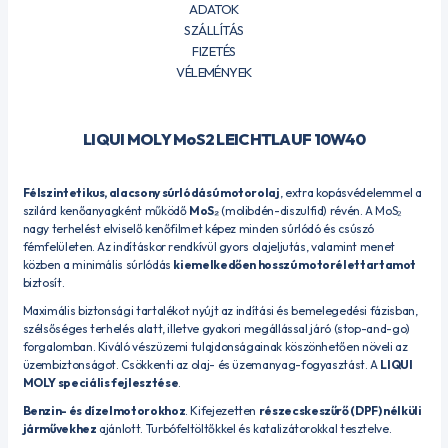
ADATOK
SZÁLLÍTÁS
FIZETÉS
VÉLEMÉNYEK
LIQUI MOLY MoS2 LEICHTLAUF 10W40
Félszintetikus, alacsony súrlódású motorolaj
, extra kopásvédelemmel a
szilárd kenőanyagként működő
MoS₂
(molibdén-diszulfid) révén. A MoS₂
nagy terhelést elviselő kenőfilmet képez minden súrlódó és csúszó
fémfelületen. Az indításkor rendkívül gyors olajeljutás, valamint menet
közben a minimális súrlódás
kiemelkedően hosszú motorélettartamot
biztosít.
Maximális biztonsági tartalékot nyújt az indítási és bemelegedési fázisban,
szélsőséges terhelés alatt, illetve gyakori megállással járó (stop-and-go)
forgalomban. Kiváló vészüzemi tulajdonságainak köszönhetően növeli az
üzembiztonságot. Csökkenti az olaj- és üzemanyag-fogyasztást. A
LIQUI
MOLY speciális fejlesztése
.
Benzin- és dízelmotorokhoz
. Kifejezetten
részecskeszűrő (DPF) nélküli
járművekhez
ajánlott. Turbófeltöltőkkel és katalizátorokkal tesztelve.