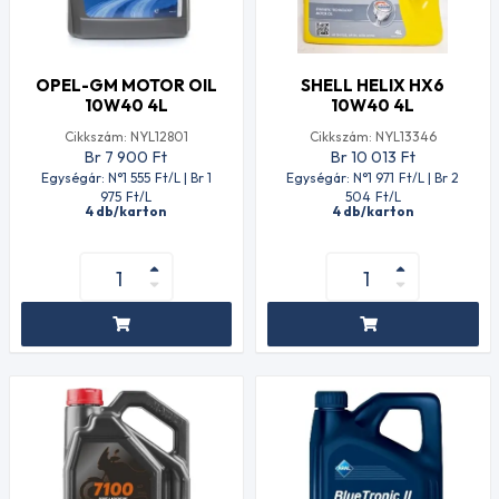
OPEL-GM MOTOR OIL
SHELL HELIX HX6
10W40 4L
10W40 4L
Cikkszám: NYL12801
Cikkszám: NYL13346
Br 7 900
Ft
Br 10 013
Ft
Egységár: N°1 555
Ft
/L | Br 1
Egységár: N°1 971
Ft
/L | Br 2
975
Ft
/L
504
Ft
/L
4 db/karton
4 db/karton