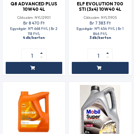
Q8 ADVANCED PLUS
ELF EVOLUTION 700
10W40 4L
STI (3x4) 10W40 4L
Cikkszám: NYL12901
Cikkszám: NYL11905
Br 8 470
Ft
Br 7 383
Ft
Egységár: N°1 668
Ft
/L | Br 2
Egységár: N°1 454
Ft
/L | Br 1
118
Ft
/L
846
Ft
/L
4 db/karton
3 db/karton