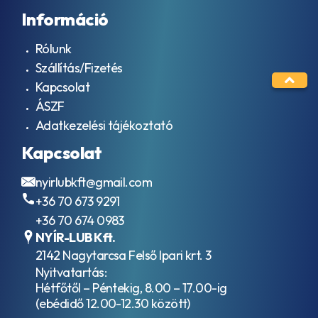
Információ
Rólunk
Szállítás/Fizetés
Kapcsolat
ÁSZF
Adatkezelési tájékoztató
Kapcsolat
nyirlubkft@gmail.com
+36 70 673 9291
+36 70 674 0983
NYÍR-LUB Kft.
2142 Nagytarcsa Felső Ipari krt. 3
Nyitvatartás:
Hétfőtől – Péntekig, 8.00 – 17.00-ig
(ebédidő 12.00-12.30 között)