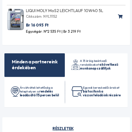
LIQUI MOLY MoS2 LEICHTLAUF 10W40 5L
Cikkszám: NYL11152
Br 16 093
Ft
Egységár: N°2 535
Ft
| Br 3 219
Ft
A 13 óráig beérkező
Minden a partnereink
rendeléseket
a következő
érdekében
munkanap szállítjuk
Áruátvételi lehetőség a
Egyedi kereskedői árakat
telephelyen a
rendelés
biztosítunk a
leadásától 15 percen belül
viszonteladóink részére
RÉSZLETEK