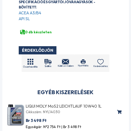
SPECIFIKÁCIÓ ÉS GYÁRTÓI JÓVÁHAGYÁSOK -
BŐVÍTETT:
ACEA A3/B4
API SL
0 db készleten
ÉRDEKLŐDJÖN
Nyomtatás
Küldés e-mailben
Szállítás
Kedvencekhez
Összehasonlítás
EGYÉB KISZERELÉSEK
LIQUI MOLY MoS2 LEICHTLAUF 10W40 1L
Cikkszám: NYL14030
Br 3 498
Ft
Egységár: N°2 754
Ft
| Br 3 498
Ft