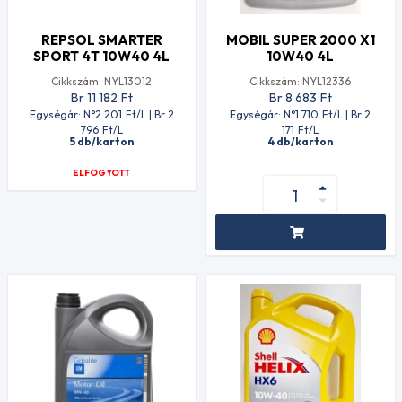
REPSOL SMARTER
MOBIL SUPER 2000 X1
SPORT 4T 10W40 4L
10W40 4L
Cikkszám: NYL13012
Cikkszám: NYL12336
Br 11 182
Ft
Br 8 683
Ft
Egységár: N°2 201
Ft
/L | Br 2
Egységár: N°1 710
Ft
/L | Br 2
796
Ft
/L
171
Ft
/L
5 db/karton
4 db/karton
ELFOGYOTT