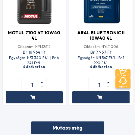
MOTUL 7100 4T 10W40
ARAL BLUE TRONIC II
4L
10W40 4L
Cikkszám: NYL12612
Cikkszám: NYL11006
Br 16 964
Ft
Br 7 957
Ft
Egységár: N°3 340
Ft
/L | Br 4
Egységár: N°1 567
Ft
/L | Br 1
241
Ft
/L
990
Ft
/L
4 db/karton
4 db/karton
Olajkereső
Support
Mutass még