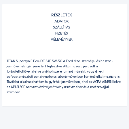
RÉSZLETEK
ADATOK
SZÁLLÍTÁS
FIZETÉS
VÉLEMÉNYEK
TITAN Supersyn F Eco-DT SAE 5W-30 a Ford dízel személy- és haszon-
járműveinek igényeire lett fejlesztve. Alkalmazása javasolt a
turbófeltöltővel, illetve anélkül szerelt, mind indirekt, vagy direkt
befecskendezésű benzinmotoros gépjárművekben történő alkalmazásra is.
Továbbá alkalmazható más gyártók járműveiben, ahol az ACEA A5/B5 illetve
az API SL/CF nemzetközi teljesítményszint az elvárás a motorolajjal
szemben.