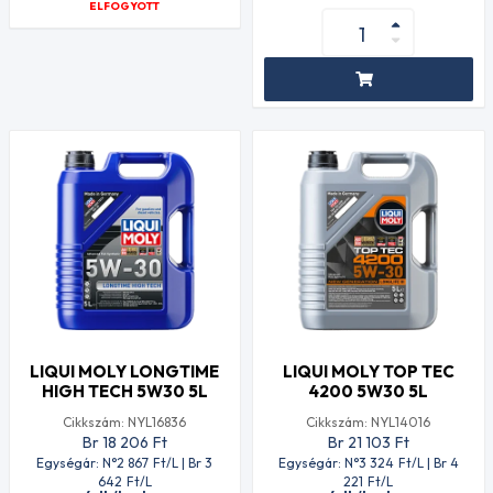
ELFOGYOTT
LIQUI MOLY LONGTIME
LIQUI MOLY TOP TEC
HIGH TECH 5W30 5L
4200 5W30 5L
Cikkszám: NYL16836
Cikkszám: NYL14016
Br 18 206
Ft
Br 21 103
Ft
Egységár: N°2 867
Ft
/L | Br 3
Egységár: N°3 324
Ft
/L | Br 4
642
Ft
/L
221
Ft
/L