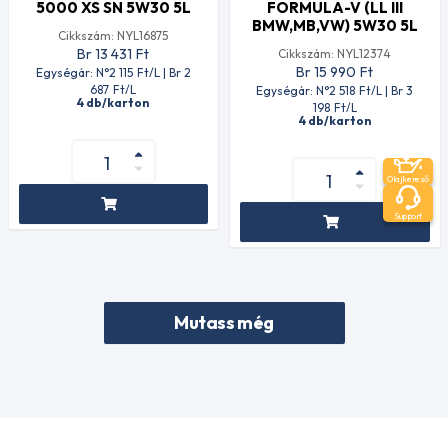
5000 XS SN 5W30 5L
FORMULA-V (LL III
BMW,MB,VW) 5W30 5L
Cikkszám: NYL16875
Br 13 431
Ft
Cikkszám: NYL12374
Br 15 990
Ft
Egységár: N°2 115
Ft
/L | Br 2
687
Ft
/L
Egységár: N°2 518
Ft
/L | Br 3
4 db/karton
198
Ft
/L
4 db/karton
Olajkereső
Support
Mutass még