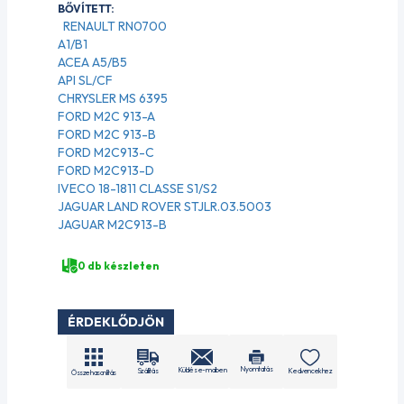
BŐVÍTETT:
RENAULT RN0700
A1/B1
ACEA A5/B5
API SL/CF
CHRYSLER MS 6395
FORD M2C 913-A
FORD M2C 913-B
FORD M2C913-C
FORD M2C913-D
IVECO 18-1811 CLASSE S1/S2
JAGUAR LAND ROVER STJLR.03.5003
JAGUAR M2C913-B
0 db készleten
ÉRDEKLŐDJÖN
Nyomtatás
Küldés e-mailben
Szállítás
Kedvencekhez
Összehasonlítás