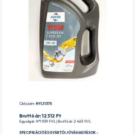
Cikkszám:
NYL11375
Bruttó ár: 12 312
Ft
Egységár: N°1 939
Ft
/L | Bruttó ár: 2 463
Ft
/L
SPECIFIKÁCIÓ ÉS GYÁRTÓI JÓVÁHAGYÁSOK -