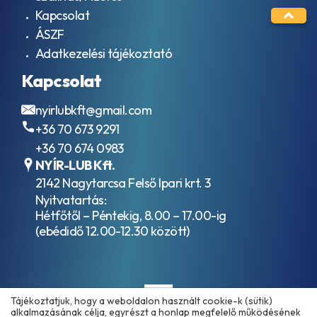
Kapcsolat
ÁSZF
Adatkezelési tájékoztató
Kapcsolat
nyirlubkft@gmail.com
+36 70 673 9291
+36 70 674 0983
NYÍR-LUB Kft.
2142 Nagytarcsa Felső Ipari krt. 3
Nyitvatartás:
Hétfőtől – Péntekig, 8.00 – 17.00-ig
(ebédidő 12.00-12.30 között)
Tájékoztatjuk, hogy a weboldalon használt cookie-k (sütik)
alkalmazásának célja, egyrészt a honlap megfelelő működésének