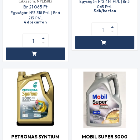
Cikkszám: NYL15813
Egységár: N°2 414
Ft
/L | Br 3
Br 21 065
Ft
065
Ft
/L
3 db/karton
Egységár: N°3 318
Ft
/L | Br 4
213
Ft
/L
4 db/karton
PETRONAS SYNTIUM
MOBIL SUPER 3000