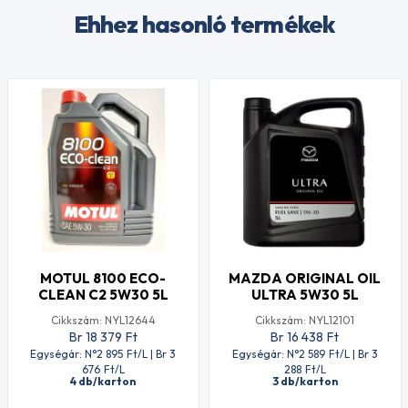
Ehhez hasonló termékek
MOTUL 8100 ECO-
MAZDA ORIGINAL OIL
CLEAN C2 5W30 5L
ULTRA 5W30 5L
Cikkszám: NYL12644
Cikkszám: NYL12101
Br 18 379
Ft
Br 16 438
Ft
Egységár: N°2 895
Ft
/L | Br 3
Egységár: N°2 589
Ft
/L | Br 3
676
Ft
/L
288
Ft
/L
4 db/karton
3 db/karton