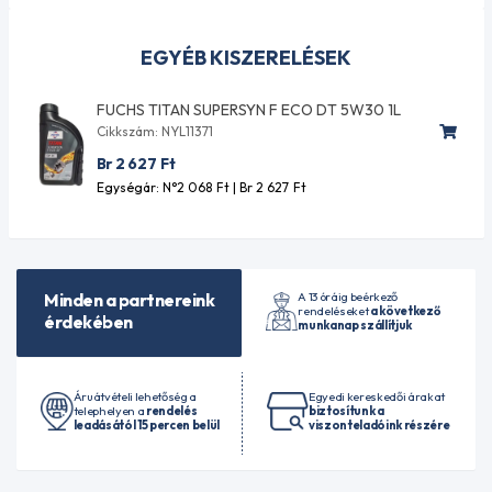
EGYÉB KISZERELÉSEK
FUCHS TITAN SUPERSYN F ECO DT 5W30 1L
Cikkszám: NYL11371
Br 2 627
Ft
Egységár: N°2 068
Ft
| Br 2 627
Ft
A 13 óráig beérkező
Minden a partnereink
rendeléseket
a következő
érdekében
munkanap szállítjuk
Áruátvételi lehetőség a
Egyedi kereskedői árakat
telephelyen a
rendelés
biztosítunk a
leadásától 15 percen belül
viszonteladóink részére