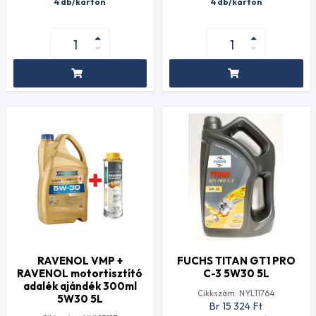
4 db/karton
4 db/karton
RAVENOL VMP +
FUCHS TITAN GT1 PRO
RAVENOL motortisztító
C-3 5W30 5L
adalék ajándék 300ml
Cikkszám: NYL11764
5W30 5L
Br 15 324
Ft