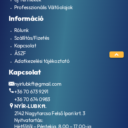
Professzionális Váltóolajok
Információ
Rólunk
Szállítás/Fizetés
Kapcsolat
ÁSZF
Adatkezelési tájékoztató
Kapcsolat
nyirlubkft@gmail.com
+36 70 673 9291
+36 70 674 0983
NYÍR-LUB Kft.
2142 Nagytarcsa Felső Ipari krt. 3
Nyitvatartás:
Hétfőtől – Péntekig, 8.00 – 17.00-ig