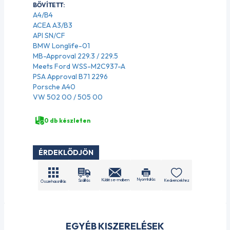
BŐVÍTETT:
A4/B4
ACEA A3/B3
API SN/CF
BMW Longlife-01
MB-Approval 229.3 / 229.5
Meets Ford WSS-M2C937-A
PSA Approval B71 2296
Porsche A40
VW 502 00 / 505 00
0 db készleten
ÉRDEKLŐDJÖN
Nyomtatás
Küldés e-mailben
Szállítás
Kedvencekhez
Összehasonlítás
EGYÉB KISZERELÉSEK