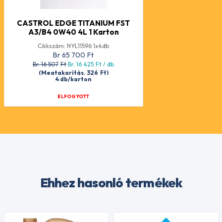
CASTROL EDGE TITANIUM FST
A3/B4 0W40 4L 1 Karton
Cikkszám: NYL11596 1x4db
Br 65 700
Ft
Br. 16 507
Ft
Br. 16 425
Ft
/ db
(Megtakarítás. 326
Ft
)
4 db/karton
ELFOGYOTT
Ehhez hasonló termékek