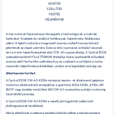
ADATOK
SZÁLLÍTÁS
FIZETÉS
VÉLEMÉNYEK
A mai motorok folyamatosan feszegetik a technológia és a mérnöki
határokat. Kisebbek és rendkívül hatékonyak, teljesítmény feláldozása
nélkül. A fejlett motorok a megnövelt nyomás mellett komoly kihívást
jelentenek az olajak számára. Ezek az erős nyomások súrlódást okoznak,
ami a motor teljesítményének akár 10% -át is pazarolhatja. A Castrol EDGE
szabadalmaztatott Fluid TITANIUM átalakítja fizikai szerkezetét erősebbé,
nyomás alatt tartva fém szétválasztva, és csökkenti a súrlódást a motor
maximális teljesítménye érdekében, amikor erre leginkább szükség van.
Alkalmazási terület:
A Castrol EDGE 0W-40 A3/B4 mindazon benzin- és dízelüzemű gépkocsi
motorhoz alkalmazható amelyekhez a gyártómű ACEA A3/B4, A3/B4, API
SN/CF vagy korábbi minősítésű SAE 0W-40 viszkozitási osztályú motorolaj
használatát javasolja.
A Castrol EDGE 0W-40 A3/B4 a vezető járműgyártók széles körű
jóváhagyásaival rendelkezik.
Kérjük ellenőrizze a gépkocsi kezelési kézikönyvében a kenőanyagokra