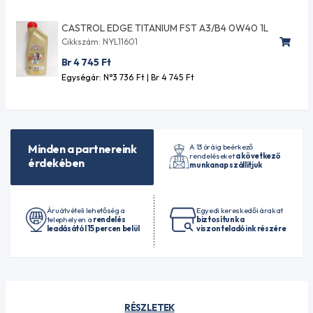
CASTROL EDGE TITANIUM FST A3/B4 0W40 1L
Cikkszám: NYL11601
Br 4 745
Ft
Egységár: N°3 736
Ft
| Br 4 745
Ft
A 13 óráig beérkező
Minden a partnereink
rendeléseket
a következő
érdekében
munkanap szállítjuk
Áruátvételi lehetőség a
Egyedi kereskedői árakat
telephelyen a
rendelés
biztosítunk a
leadásától 15 percen belül
viszonteladóink részére
RÉSZLETEK