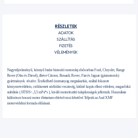
RÉSZLETEK
ADATOK
SZÁLLÍTÁS
FIZETÉS
VÉLEMÉNYEK
Nagyteljesítményű, könnyű futást biztosító motorolaj elsősorban Ford, Chrysler, Range
Rover (Otto és Diesel), illetve Citroen, Renault, Rover, Fiat és Jaguar (gázmotorok)
gyártmányok részére. Érzékelhető üzemanyag megtakarítás, ezáltal fokozott
környezetvédelem, csökkentett súrlódási veszteség, kitűnő kopás elleni védelem, magasfokú
stabilitás ( HTHS<,3,5 mPa*s ), kiváló motortisztító tulajdonságok jellemzik. Használata
különösen hosszú motor élettartam elérését teszi lehetővé.Teljesíti az Aral XMF
motorvédelmi formula előírásait.