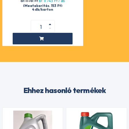
Br. 11 781
Ft
Br. 11 743
Ft
/ db
(Megtakarítás. 153
Ft
)
4 db/karton
Ehhez hasonló termékek