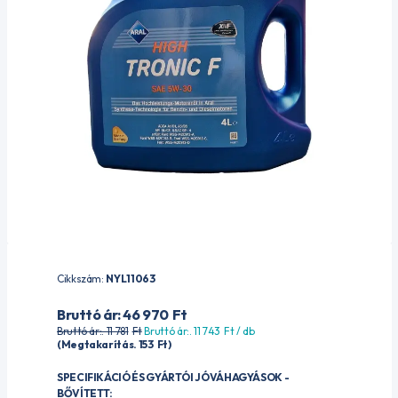
Cikkszám:
NYL11063
Bruttó ár: 46 970
Ft
Bruttó ár:. 11 781
Ft
Bruttó ár:. 11 743
Ft
/ db
(Megtakarítás. 153
Ft
)
SPECIFIKÁCIÓ ÉS GYÁRTÓI JÓVÁHAGYÁSOK -
BŐVÍTETT: