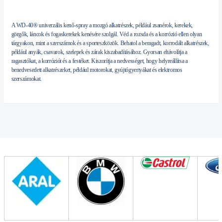
A WD-40® univerzális kenő-spray a mozgó alkatrészek, például zsanérok, kerekek,
görgők, láncok és fogaskerekek kenésére szolgál. Véd a rozsda és a korrózió ellen olyan
tárgyakon, mint a szerszámok és a sporteszközök. Behatol a beragadt, korrodált alkatrészek,
például anyák, csavarok, szelepek és zárak kiszabadításához. Gyorsan eltávolítja a
ragasztókat, a korróziót és a festéket. Kiszorítja a nedvességet, hogy helyreállítsa a
benedvesedett alkatrészeket, például motorokat, gyújtógyertyákat és elektromos
szerszámokat.