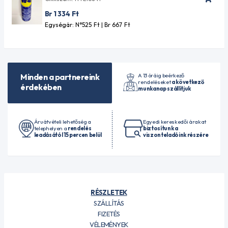
Br 1 334
Ft
Egységár: N°525
Ft
| Br 667
Ft
A 13 óráig beérkező
Minden a partnereink
rendeléseket
a következő
érdekében
munkanap szállítjuk
Áruátvételi lehetőség a
Egyedi kereskedői árakat
telephelyen a
rendelés
biztosítunk a
leadásától 15 percen belül
viszonteladóink részére
RÉSZLETEK
SZÁLLÍTÁS
FIZETÉS
VÉLEMÉNYEK