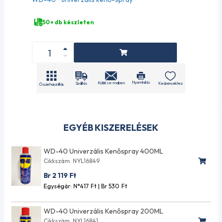
50+ db készleten
Nyomtatás
Küldés e-mailben
Szállítás
Kedvencekhez
Összehasonlítás
EGYÉB KISZERELÉSEK
WD-40 Univerzális Kenőspray 400ML
Cikkszám: NYL16849
Br 2 119
Ft
Egységár: N°417
Ft
| Br 530
Ft
WD-40 Univerzális Kenőspray 200ML
Cikkszám: NYL16841