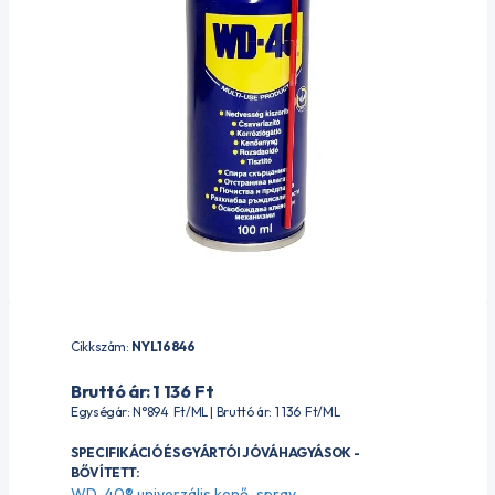
Cikkszám:
NYL16846
Bruttó ár: 1 136
Ft
Egységár: N°894
Ft
/ML | Bruttó ár: 1 136
Ft
/ML
SPECIFIKÁCIÓ ÉS GYÁRTÓI JÓVÁHAGYÁSOK -
BŐVÍTETT:
WD-40® univerzális kenő-spray