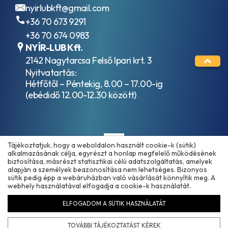
nyirlubkft@gmail.com
+36 70 673 9291
+36 70 674 0983
NYÍR-LUB Kft.
2142 Nagytarcsa Felső Ipari krt. 3
Nyitvatartás:
Hétfőtől – Péntekig, 8.00 – 17.00-ig
(ebédidő 12.00-12.30 között)
Tájékoztatjuk, hogy a weboldalon használt cookie-k (sütik)
alkalmazásának célja, egyrészt a honlap megfelelő működésének
biztosítása, másrészt statisztikai célú adatszolgáltatás, amelyek
alapján a személyek beazonosítása nem lehetséges. Bizonyos
sütik pedig épp a webáruházban való vásárlását könnyítik meg. A
Copyright © 2025 - 2026 www.olajmarket.hu
webhely használatával elfogadja a cookie-k használatát.
ELFOGADOM A SÜTIK HASZNÁLATÁT
Árukereső.hu
TOVÁBBI TÁJÉKOZTATÁST KÉREK