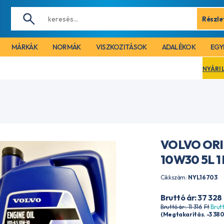
Részle
MÁRKÁK
NORMÁK
VISZKOZITÁSOK
ADALÉKOK
EGY
NYÁRI LEÁLLÁS MI
VOLVO ORI
10W30 5L 1
Cikkszám:
NYL16703
Bruttó ár: 37 328
Bruttó ár:. 11 316
Ft
Brutt
(Megtakarítás. -3 38