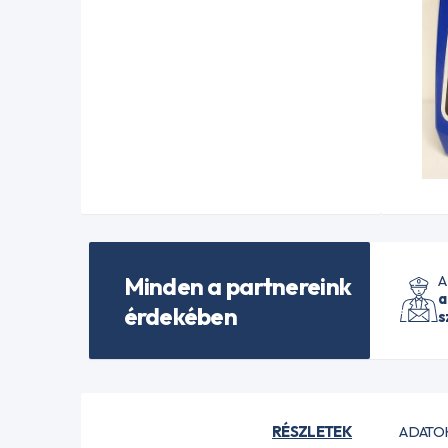
Minden a partnereink
A
a
érdekében
s
RÉSZLETEK
ADATO