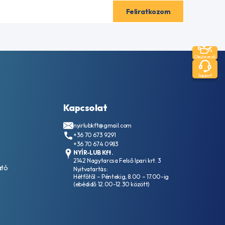
Olajkereső
Support
Kapcsolat
nyirlubkft@gmail.com
+36 70 673 9291
+36 70 674 0983
NYÍR-LUB Kft.
2142 Nagytarcsa Felső Ipari krt. 3
ató
Nyitvatartás:
Hétfőtől – Péntekig, 8.00 – 17.00-ig
(ebédidő 12.00-12.30 között)