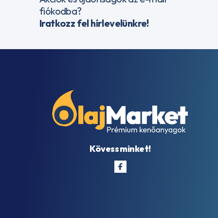
fiókodba?
Iratkozz fel hírlevelünkre!
Kövess minket!