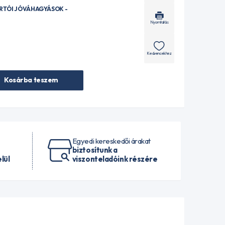
ÁRTÓI JÓVÁHAGYÁSOK -
Nyomtatás
Kedvencekhez
Kosárba teszem
Egyedi kereskedői árakat
biztosítunk a
lül
viszonteladóink részére