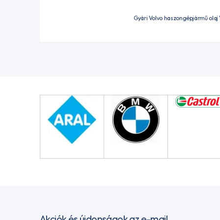
Gyári Volvo haszongépjármű olaj 
Akciók és újdonságok az e-mail