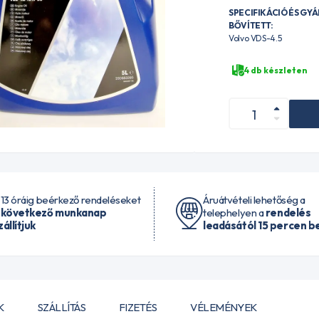
SPECIFIKÁCIÓ ÉS GY
BŐVÍTETT:
Volvo VDS-4.5
4 db készleten
 13 óráig beérkező rendeléseket
Áruátvételi lehetőség a
 következő munkanap
telephelyen a
rendelés
zállítjuk
leadásától 15 percen be
K
SZÁLLÍTÁS
FIZETÉS
VÉLEMÉNYEK