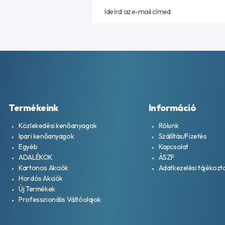
Termékeink
Információ
Közlekedési kenőanyagok
Rólunk
Ipari kenőanyagok
Szállítás/Fizetés
Egyéb
Kapcsolat
ADALÉKOK
ÁSZF
Kartonos Akciók
Adatkezelési tájékozt
Hordós Akciók
Új Termékek
Professzionális Váltóolajok