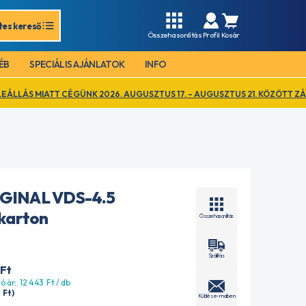
tes kereső
Összehasonlítás
Profil
Kosár
ÉB
SPECIÁLIS AJÁNLATOK
INFO
ATT CÉGÜNK 2026. AUGUSZTUS 17. – AUGUSZTUS 21. KÖZÖTT ZÁRVA TART
GINAL VDS-4.5
 karton
Összehasonlítás
Szállítás
Ft
ó ár:. 12 443
Ft
/ db
0
Ft
)
Küldés e-mailben