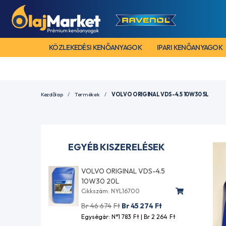
KÖZLEKEDÉSI KENŐANYAGOK
IPARI KENŐANYAGOK
Kezdőlap
Termékek
VOLVO ORIGINAL VDS-4.5 10W30 5L
EGYÉB KISZERELÉSEK
VOLVO ORIGINAL VDS-4.5
10W30 20L
Cikkszám: NYL16700
Br 46 674
Ft
Br 45 274
Ft
Egységár: N°1 783
Ft
| Br 2 264
Ft