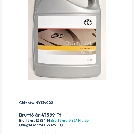
Cikkszám:
NYL14022
Bruttó ár: 41 599
Ft
Bruttó ár:. 12 824
Ft
Bruttó ár:. 13 867
Ft
/ db
(Megtakarítás. -3 129
Ft
)