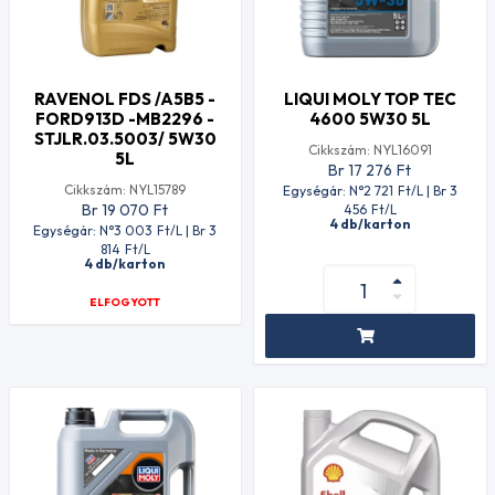
RAVENOL FDS /A5B5 -
LIQUI MOLY TOP TEC
FORD913D -MB2296 -
4600 5W30 5L
STJLR.03.5003/ 5W30
Cikkszám: NYL16091
5L
Br 17 276
Ft
Cikkszám: NYL15789
Egységár: N°2 721
Ft
/L | Br 3
Br 19 070
Ft
456
Ft
/L
4 db/karton
Egységár: N°3 003
Ft
/L | Br 3
814
Ft
/L
4 db/karton
ELFOGYOTT