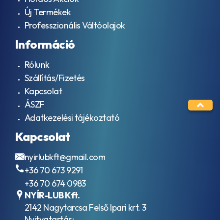
Új Termékek
Professzionális Váltóolajok
Információ
Rólunk
Szállítás/Fizetés
Kapcsolat
ÁSZF
Adatkezelési tájékoztató
Kapcsolat
nyirlubkft@gmail.com
+36 70 673 9291
+36 70 674 0983
NYÍR-LUB Kft.
2142 Nagytarcsa Felső Ipari krt. 3
Nyitvatartás: