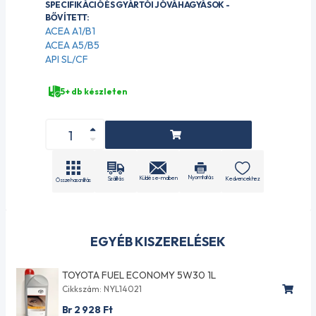
SPECIFIKÁCIÓ ÉS GYÁRTÓI JÓVÁHAGYÁSOK -
BŐVÍTETT:
ACEA A1/B1
ACEA A5/B5
API SL/CF
5+ db készleten
Nyomtatás
Küldés e-mailben
Szállítás
Kedvencekhez
Összehasonlítás
EGYÉB KISZERELÉSEK
TOYOTA FUEL ECONOMY 5W30 1L
Cikkszám: NYL14021
Br 2 928
Ft