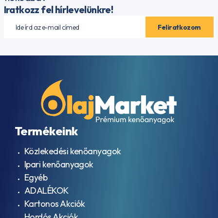
Iratkozz fel hírlevelünkre!
Termékeink
Közlekedési kenőanyagok
Ipari kenőanyagok
Egyéb
ADALÉKOK
Kartonos Akciók
Hordós Akciók