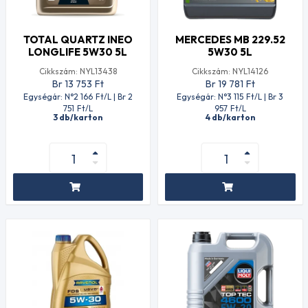
TOTAL QUARTZ INEO
MERCEDES MB 229.52
LONGLIFE 5W30 5L
5W30 5L
Cikkszám: NYL13438
Cikkszám: NYL14126
Br 13 753
Ft
Br 19 781
Ft
Egységár: N°2 166
Ft
/L | Br 2
Egységár: N°3 115
Ft
/L | Br 3
751
Ft
/L
957
Ft
/L
3 db/karton
4 db/karton