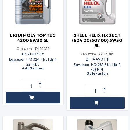
LIQUI MOLY TOP TEC
SHELL HELIX HX8 ECT
4200 5W30 5L
(504 00/507 00) 5W30
5L
Cikkszám: NYL14016
Br 21 103
Ft
Cikkszám: NYL16083
Br 14 490
Ft
Egységár: N°3 324
Ft
/L | Br 4
221
Ft
/L
Egységár: N°2 282
Ft
/L | Br 2
4 db/karton
898
Ft
/L
3 db/karton