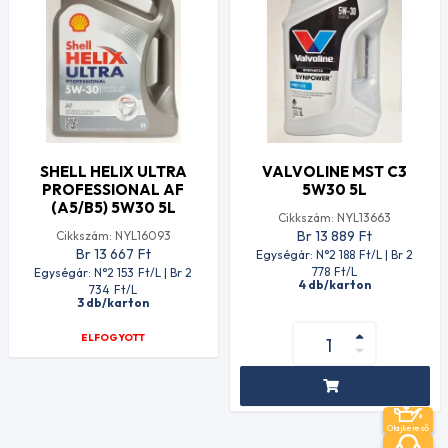
SHELL HELIX ULTRA
VALVOLINE MST C3
PROFESSIONAL AF
5W30 5L
(A5/B5) 5W30 5L
Cikkszám: NYL13663
Br 13 889
Ft
Cikkszám: NYL16093
Br 13 667
Ft
Egységár: N°2 188
Ft
/L | Br 2
778
Ft
/L
Egységár: N°2 153
Ft
/L | Br 2
4 db/karton
734
Ft
/L
3 db/karton
ELFOGYOTT
Olajkereső