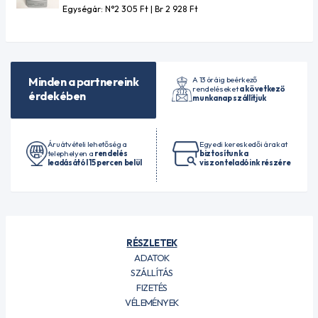
Egységár: N°2 305
Ft
| Br 2 928
Ft
A 13 óráig beérkező
Minden a partnereink
rendeléseket
a következő
érdekében
munkanap szállítjuk
Áruátvételi lehetőség a
Egyedi kereskedői árakat
telephelyen a
rendelés
biztosítunk a
leadásától 15 percen belül
viszonteladóink részére
RÉSZLETEK
ADATOK
SZÁLLÍTÁS
FIZETÉS
VÉLEMÉNYEK