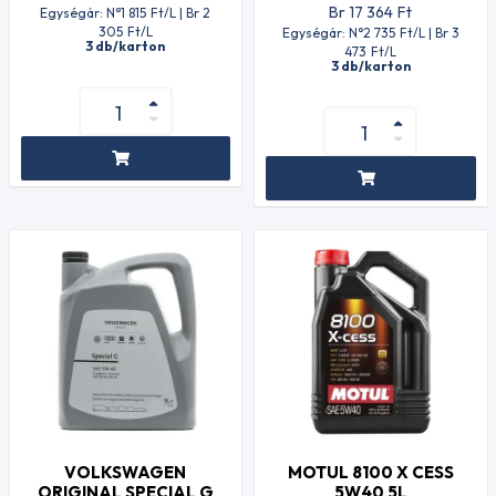
Br 17 364
Ft
Egységár: N°1 815
Ft
/L | Br 2
305
Ft
/L
Egységár: N°2 735
Ft
/L | Br 3
3 db/karton
473
Ft
/L
3 db/karton
VOLKSWAGEN
MOTUL 8100 X CESS
ORIGINAL SPECIAL G
5W40 5L