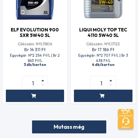
ELF EVOLUTION 900
LIQUI MOLY TOP TEC
SXR 5W40 5L
4110 5W40 5L
Cikkszám: NYL11806
Cikkszám: NYL17122
Br 14 311
Ft
Br 17 186
Ft
Egységár: N°2 254
Ft
/L | Br 2
Egységár: N°2 707
Ft
/L | Br 3
863
Ft
/L
438
Ft
/L
3 db/karton
4 db/karton
Olajkereső
Mutass még
Support