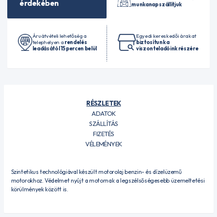
érdekében
munkanap szállítjuk
Áruátvételi lehetőség a
Egyedi kereskedői árakat
telephelyen a
rendelés
biztosítunk a
leadásától 15 percen belül
viszonteladóink részére
RÉSZLETEK
ADATOK
SZÁLLÍTÁS
FIZETÉS
VÉLEMÉNYEK
Szintetikus technológiával készült motorolaj benzin- és dízelüzemű
motorokhoz. Védelmet nyújt a motornak a legszélsőségesebb üzemeltetési
körülmények között is.