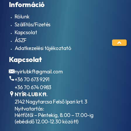
Információ
Rólunk
Szállítás/Fizetés
Kapcsolat
ÁSZF
Adatkezelési tájékoztató
Kapcsolat
nyirlubkft@gmail.com
+36 70 673 9291
+36 70 674 0983
NYÍR-LUB Kft.
2142 Nagytarcsa Felső Ipari krt. 3
Nyitvatartás:
Hétfőtől – Péntekig, 8.00 – 17.00-ig
(ebédidő 12.00-12.30 között)