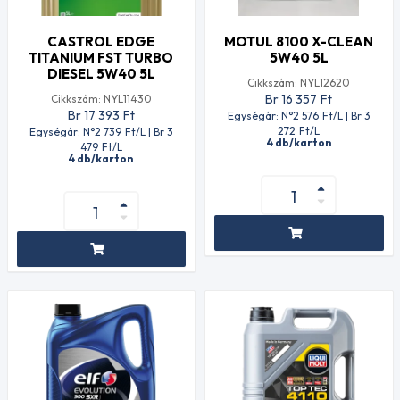
CASTROL EDGE
MOTUL 8100 X-CLEAN
TITANIUM FST TURBO
5W40 5L
DIESEL 5W40 5L
Cikkszám: NYL12620
Br 16 357
Ft
Cikkszám: NYL11430
Br 17 393
Ft
Egységár: N°2 576
Ft
/L | Br 3
272
Ft
/L
Egységár: N°2 739
Ft
/L | Br 3
4 db/karton
479
Ft
/L
4 db/karton