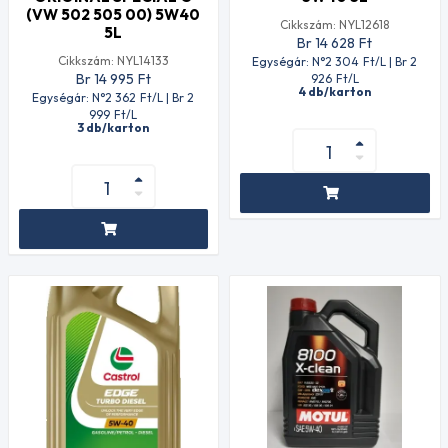
(VW 502 505 00) 5W40
Cikkszám: NYL12618
5L
Br 14 628
Ft
Cikkszám: NYL14133
Egységár: N°2 304
Ft
/L | Br 2
Br 14 995
Ft
926
Ft
/L
4 db/karton
Egységár: N°2 362
Ft
/L | Br 2
999
Ft
/L
3 db/karton