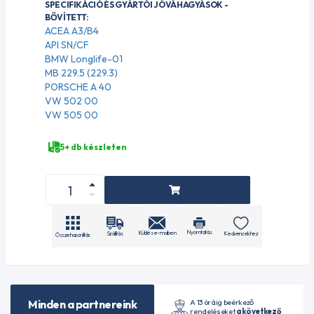
SPECIFIKÁCIÓ ÉS GYÁRTÓI JÓVÁHAGYÁSOK -
BŐVÍTETT:
ACEA A3/B4
API SN/CF
BMW Longlife-01
MB 229.5 (229.3)
PORSCHE A 40
VW 502 00
VW 505 00
5+ db készleten
Nyomtatás
Küldés e-mailben
Szállítás
Kedvencekhez
Összehasonlítás
A 13 óráig beérkező
Minden a partnereink
rendeléseket
a következő