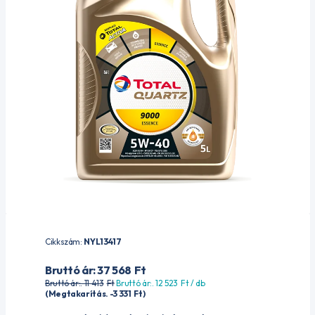
Cikkszám:
NYL13417
Bruttó ár: 37 568
Ft
Bruttó ár:. 11 413
Ft
Bruttó ár:. 12 523
Ft
/ db
(Megtakarítás. -3 331
Ft
)