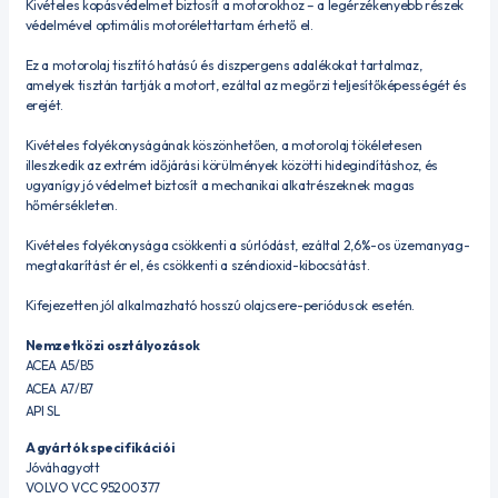
Kivételes kopásvédelmet biztosít a motorokhoz – a legérzékenyebb részek
védelmével optimális motorélettartam érhető el.
Ez a motorolaj tisztító hatású és diszpergens adalékokat tartalmaz,
amelyek tisztán tartják a motort, ezáltal az megőrzi teljesítőképességét és
erejét.
Kivételes folyékonyságának köszönhetően, a motorolaj tökéletesen
illeszkedik az extrém időjárási körülmények közötti hidegindításhoz, és
ugyanígy jó védelmet biztosít a mechanikai alkatrészeknek magas
hőmérsékleten.
Kivételes folyékonysága csökkenti a súrlódást, ezáltal 2,6%-os üzemanyag-
megtakarítást ér el, és csökkenti a széndioxid-kibocsátást.
Kifejezetten jól alkalmazható hosszú olajcsere-periódusok esetén.
Nemzetközi osztályozások
ACEA A5/B5
ACEA A7/B7
API SL
A gyártók specifikációi
Jóváhagyott
VOLVO VCC 95200377