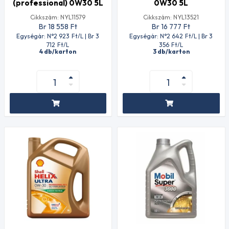
(professional) 0W30 5L
0W30 5L
Cikkszám: NYL11579
Cikkszám: NYL13521
Br 18 558
Ft
Br 16 777
Ft
Egységár: N°2 923
Ft
/L | Br 3
Egységár: N°2 642
Ft
/L | Br 3
712
Ft
/L
356
Ft
/L
4 db/karton
3 db/karton