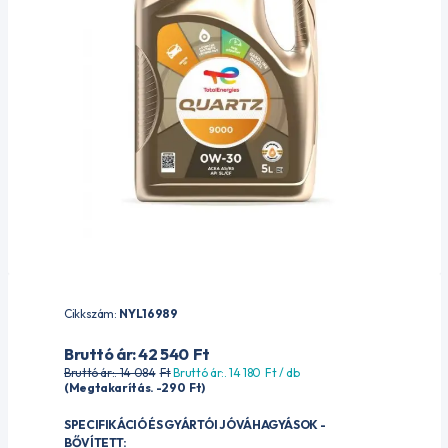
Cikkszám:
NYL16989
Bruttó ár: 42 540
Ft
Bruttó ár:. 14 084
Ft
Bruttó ár:. 14 180
Ft
/ db
(Megtakarítás. -290
Ft
)
SPECIFIKÁCIÓ ÉS GYÁRTÓI JÓVÁHAGYÁSOK -
BŐVÍTETT: