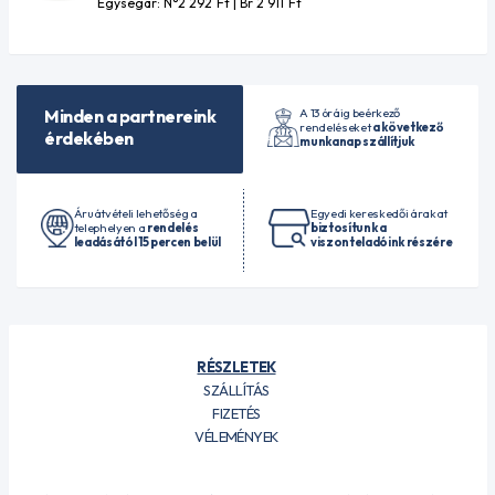
Egységár: N°2 292
Ft
| Br 2 911
Ft
A 13 óráig beérkező
Minden a partnereink
rendeléseket
a következő
érdekében
munkanap szállítjuk
Áruátvételi lehetőség a
Egyedi kereskedői árakat
telephelyen a
rendelés
biztosítunk a
leadásától 15 percen belül
viszonteladóink részére
RÉSZLETEK
SZÁLLÍTÁS
FIZETÉS
VÉLEMÉNYEK