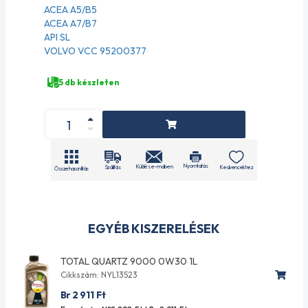
ACEA A5/B5
ACEA A7/B7
API SL
VOLVO VCC 95200377
5 db készleten
Nyomtatás
Küldés e-mailben
Szállítás
Kedvencekhez
Összehasonlítás
EGYÉB KISZERELÉSEK
TOTAL QUARTZ 9000 0W30 1L
Cikkszám: NYL13523
Br 2 911
Ft