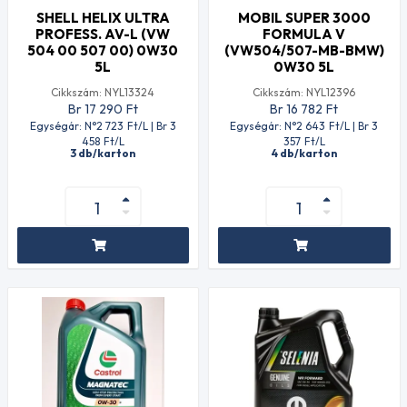
SHELL HELIX ULTRA
MOBIL SUPER 3000
PROFESS. AV-L (VW
FORMULA V
504 00 507 00) 0W30
(VW504/507-MB-BMW)
5L
0W30 5L
Cikkszám: NYL13324
Cikkszám: NYL12396
Br 17 290
Ft
Br 16 782
Ft
Egységár: N°2 723
Ft
/L | Br 3
Egységár: N°2 643
Ft
/L | Br 3
458
Ft
/L
357
Ft
/L
3 db/karton
4 db/karton