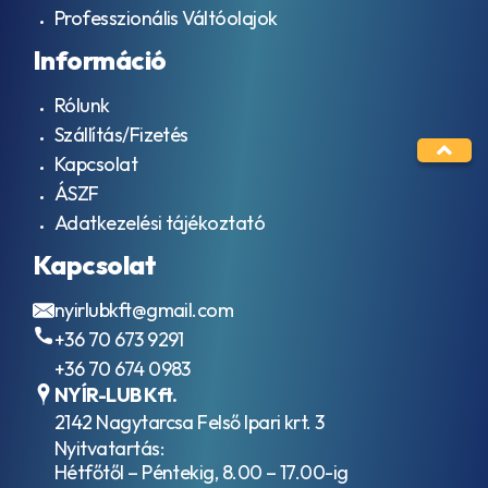
Professzionális Váltóolajok
Információ
Rólunk
Szállítás/Fizetés
Kapcsolat
ÁSZF
Adatkezelési tájékoztató
Kapcsolat
nyirlubkft@gmail.com
+36 70 673 9291
+36 70 674 0983
NYÍR-LUB Kft.
2142 Nagytarcsa Felső Ipari krt. 3
Nyitvatartás:
Hétfőtől – Péntekig, 8.00 – 17.00-ig