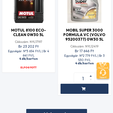
MOTUL 8100 ECO-
MOBIL SUPER 3000
CLEAN 0W30 5L
FORMULA VC (VOLVO
95200377) 0W30 5L
Cikkszám: NYL17197
Br 23 202
Ft
Cikkszám: NYL12419
Br 17 646
Ft
Egységár: N°3 654
Ft
/L | Br 4
641
Ft
/L
Egységár: N°2 779
Ft
/L | Br 3
4 db/karton
530
Ft
/L
4 db/karton
ELFOGYOTT
Olajkereső
Support