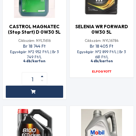
CASTROL MAGNATEC
SELENIA WR FORWARD
(Stop Start) D 0W30 5L
0W30 5L
Cikkszám: NYL11616
Cikkszám: NYL16784
Br 18 744
Ft
Br 18 405
Ft
Egységár: N°2 952
Ft
/L | Br 3
Egységár: N°2 899
Ft
/L | Br 3
749
Ft
/L
681
Ft
/L
4 db/karton
4 db/karton
ELFOGYOTT