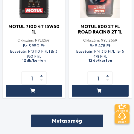
MOTUL 7100 4T 15W50
MOTUL 800 2T FL
1L
ROAD RACING 2T 1L
Cikkszám: NYL12641
Cikkszám: NYL12669
Br 3 950
Ft
Br 5 478
Ft
Egységár: N°3 110
Ft
/L | Br 3
Egységár: N°4 313
Ft
/L | Br 5
950
Ft
/L
478
Ft
/L
12 db/karton
12 db/karton
Olajkereső
Mutass még
Support