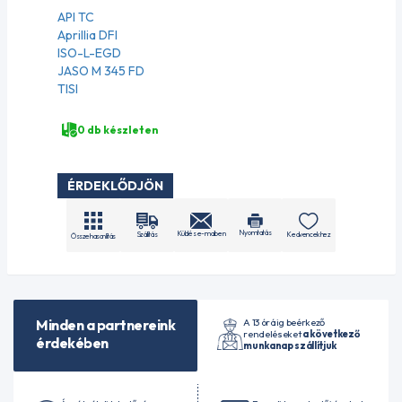
API TC
Aprillia DFI
ISO-L-EGD
JASO M 345 FD
TISI
0 db készleten
ÉRDEKLŐDJÖN
Nyomtatás
Küldés e-mailben
Szállítás
Kedvencekhez
Összehasonlítás
A 13 óráig beérkező
Minden a partnereink
rendeléseket
a következő
érdekében
munkanap szállítjuk