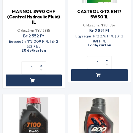
MANNOL 8990 CHF
CASTROL GTX RN17
(Central Hydraulic Fluid)
5W30 1L
1L
Cikkszám: NYL11584
Br 2 891
Ft
Cikkszám: NYL13885
Br 2 552
Ft
Egységár: N°2 276
Ft
/L | Br 2
891
Ft
/L
Egységár: N°2 009
Ft
/L | Br 2
12 db/karton
552
Ft
/L
20 db/karton