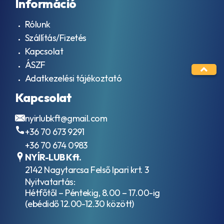
Információ
Rólunk
Szállítás/Fizetés
Kapcsolat
ÁSZF
Adatkezelési tájékoztató
Kapcsolat
nyirlubkft@gmail.com
+36 70 673 9291
+36 70 674 0983
NYÍR-LUB Kft.
2142 Nagytarcsa Felső Ipari krt. 3
Nyitvatartás:
Hétfőtől – Péntekig, 8.00 – 17.00-ig
(ebédidő 12.00-12.30 között)