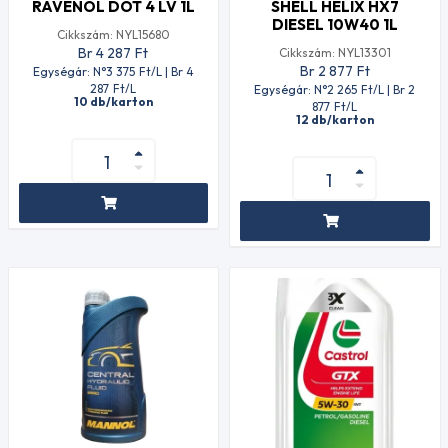
RAVENOL DOT 4 LV 1L
SHELL HELIX HX7
DIESEL 10W40 1L
Cikkszám: NYL15680
Br 4 287
Ft
Cikkszám: NYL13301
Br 2 877
Ft
Egységár: N°3 375
Ft
/L | Br 4
287
Ft
/L
Egységár: N°2 265
Ft
/L | Br 2
10 db/karton
877
Ft
/L
12 db/karton