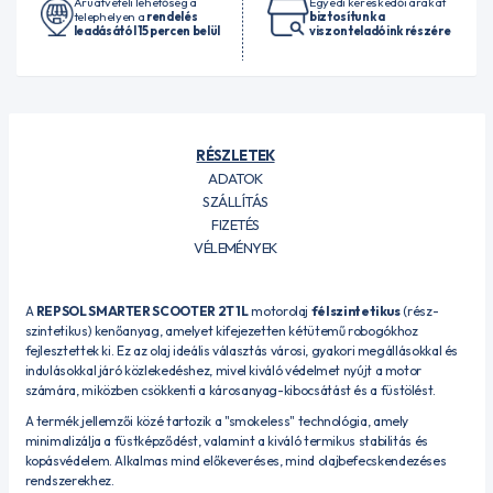
Áruátvételi lehetőség a
Egyedi kereskedői árakat
telephelyen a
rendelés
biztosítunk a
leadásától 15 percen belül
viszonteladóink részére
RÉSZLETEK
ADATOK
SZÁLLÍTÁS
FIZETÉS
VÉLEMÉNYEK
A
REPSOL SMARTER SCOOTER 2T 1L
motorolaj
félszintetikus
(rész-
szintetikus) kenőanyag, amelyet kifejezetten kétütemű robogókhoz
fejlesztettek ki.
Ez az olaj ideális választás városi, gyakori megállásokkal és
indulásokkal járó közlekedéshez, mivel kiváló védelmet nyújt a motor
számára, miközben csökkenti a károsanyag-kibocsátást és a füstölést.
A termék jellemzői közé tartozik a "smokeless" technológia, amely
minimalizálja a füstképződést, valamint a kiváló termikus stabilitás és
kopásvédelem.
Alkalmas mind előkeveréses, mind olajbefecskendezéses
rendszerekhez.