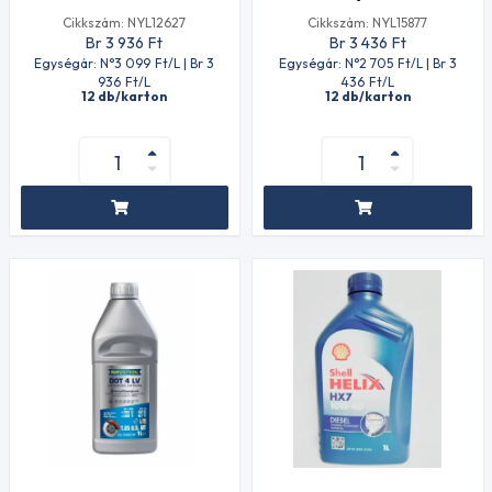
Cikkszám: NYL12627
Cikkszám: NYL15877
Br 3 936
Ft
Br 3 436
Ft
Egységár: N°3 099
Ft
/L | Br 3
Egységár: N°2 705
Ft
/L | Br 3
936
Ft
/L
436
Ft
/L
12 db/karton
12 db/karton