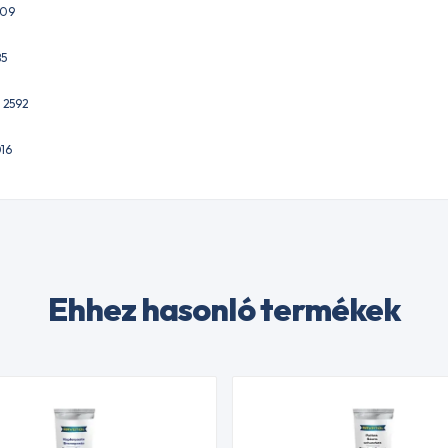
909
85
 2592
16
Ehhez hasonló termékek