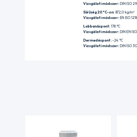
Vizsgálati módszer:
DIN ISO 2
Sűrűség 20 °C-on:
872,0 kg/m³
Vizsgálati módszer:
EN ISO 121
Lobbanáspont:
178 °C
Vizsgálati módszer:
DIN EN ISO
Dermedéspont:
-24 °C
Vizsgálati módszer:
DIN ISO 30