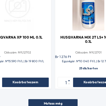
QVARNA XP 100 ML 0.1L
HUSQVARNA MIX 2T LS+ 
0.1L
Cikkszám: NYL12702
Cikkszám: NYL12701
t
Br 1 276
Ft
ár: N°15 590
Ft
/L | Br 19 800
Ft
/L
Egységár: N°10 040
Ft
/L | Br 12 
25 db/karton
Kosárba teszem
Kosárba tesz
Mutass még