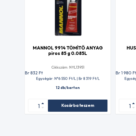
MANNOL 9914 TÖMÍTŐ ANYAG
HUS
piros 85 g 0.085L
Cikkszám: NYL13951
Br 832
Ft
Br 1 980
F
Egységár: N°6 550
Ft
/L | Br 8 319
Ft
/L
Egység
12 db/karton
Kosárba teszem