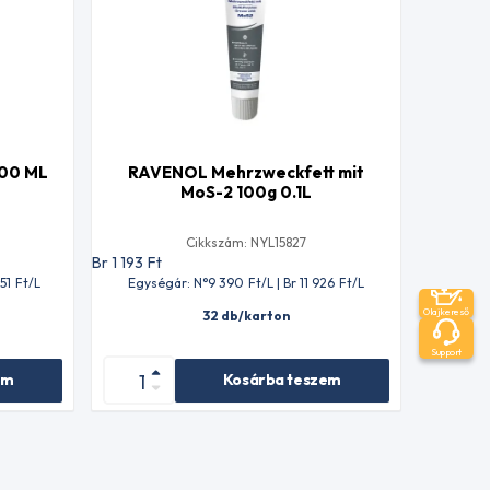
100 ML
RAVENOL Mehrzweckfett mit
MoS-2 100g 0.1L
Cikkszám: NYL15827
Br 1 193
Ft
751
Ft
/L
Egységár: N°9 390
Ft
/L | Br 11 926
Ft
/L
Olajkereső
32 db/karton
Support
em
Kosárba teszem