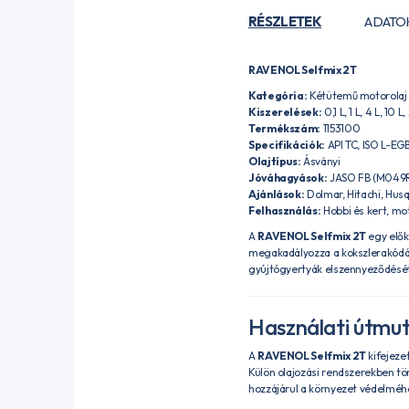
RÉSZLETEK
ADATO
RAVENOL Selfmix 2T
Kategória:
Kétütemű motorolaj
Kiszerelések:
0,1 L, 1 L, 4 L, 10 
Termékszám:
1153100
Specifikációk:
API TC, ISO L-E
Olajtípus:
Ásványi
Jóváhagyások:
JASO FB (M049R
Ajánlások:
Dolmar, Hitachi, Husq
Felhasználás:
Hobbi és kert, mo
A
RAVENOL Selfmix 2T
egy elők
megakadályozza a kokszlerakódás
gyújtógyertyák elszennyeződését
Használati útmu
A
RAVENOL Selfmix 2T
kifejeze
Külön olajozási rendszerekben tör
hozzájárul a környezet védelméh