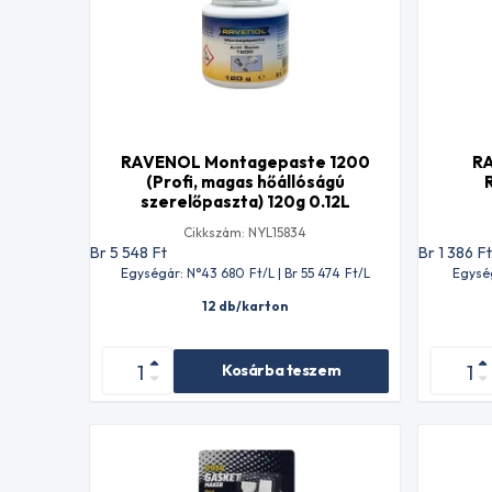
RAVENOL Montagepaste 1200
R
(Profi, magas hőállóságú
szerelőpaszta) 120g 0.12L
Cikkszám: NYL15834
Br 5 548
Ft
Br 1 386
F
Egységár: N°43 680
Ft
/L | Br 55 474
Ft
/L
Egysé
12 db/karton
Kosárba teszem