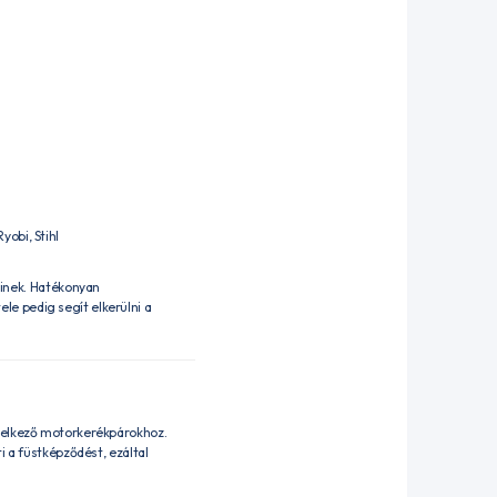
obi, Stihl
inek. Hatékonyan
e pedig segít elkerülni a
ndelkező motorkerékpárokhoz.
i a füstképződést, ezáltal