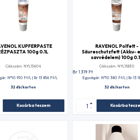
AVENOL KUPFERPASTE
RAVENOL Polfett -
RÉZPASZTA 100g 0.1L
Säureschutzfett (Akku- 
savvédelem) 100g 0.
Cikkszám: NYL15604
Cikkszám: NYL15830
t
Br 1 319
Ft
gár: N°10 910
Ft
/L | Br 13 856
Ft
/L
Egységár: N°10 380
Ft
/L | Br 13 1
32 db/karton
32 db/karton
Kosárba teszem
Kosárba tesz