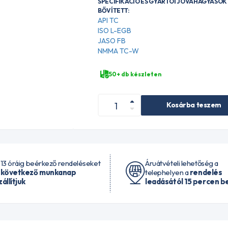
SPECIFIKÁCIÓ ÉS GYÁRTÓI JÓVÁHAGYÁSOK 
BŐVÍTETT:
API TC
ISO L-EGB
JASO FB
NMMA TC-W
50+ db készleten
Kosárba teszem
 13 óráig beérkező rendeléseket
Áruátvételi lehetőség a
 következő munkanap
telephelyen a
rendelés
zállítjuk
leadásától 15 percen be