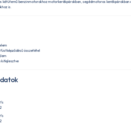
ses kétütemű benzinmotorokhoz motorkerékpárokban, segédmotoros kerékpárokban 
khoz is.
elem
 füstképződésű összetétel
jlam
 kifejlesztve
adatok
/s
2
/s
2