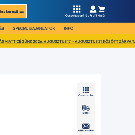
tes kereső
Összehasonlítás
Profil
Kosár
ÉB
SPECIÁLIS AJÁNLATOK
INFO
2026. AUGUSZTUS 17. – AUGUSZTUS 21. KÖZÖTT ZÁRVA TART. EZ IDŐ AL
Összehasonlítás
Szállítás
Küldés e-mailben