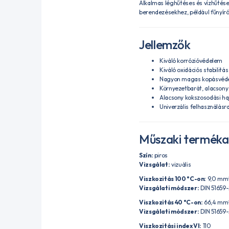
Alkalmas léghűtéses és vízhűté
berendezésekhez, például fűnyíró
Jellemzők
Kiváló korrózióvédelem
Kiváló oxidációs stabilitás
Nagyon magas kopásvéd
Környezetbarát, alacsony
Alacsony kokszosodási ha
Univerzális felhasználásra
Műszaki termék
Szín:
piros
Vizsgálat:
vizuális
Viszkozitás 100 °C-on:
9,0 mm²
Vizsgálati módszer:
DIN 51659-
Viszkozitás 40 °C-on:
66,4 mm²
Vizsgálati módszer:
DIN 51659-
Viszkozitási index VI:
110