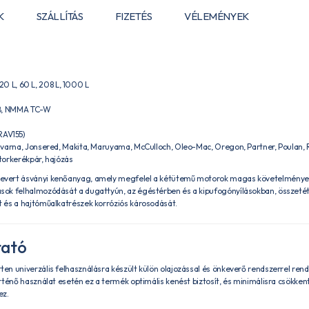
K
SZÁLLÍTÁS
FIZETÉS
VÉLEMÉNYEK
L, 20 L, 60 L, 208 L, 1000 L
GB, NMMA TC-W
AV155)
varna, Jonsered, Makita, Maruyama, McCulloch, Oleo-Mac, Oregon, Partner, Poulan, Ry
torkerékpár, hajózás
evert ásványi kenőanyag, amely megfelel a kétütemű motorok magas követelménye
ok felhalmozódását a dugattyún, az égéstérben és a kipufogónyílásokban, összetétel
 és a hajtóműalkatrészek korróziós károsodását.
tató
tten univerzális felhasználásra készült külön olajozással és önkeverő rendszerrel re
ténő használat esetén ez a termék optimális kenést biztosít, és minimálisra csökkent
ez.