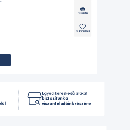
-
Nyomtatás
Kedvencekhez
Egyedi kereskedői árakat
biztosítunk a
lül
viszonteladóink részére