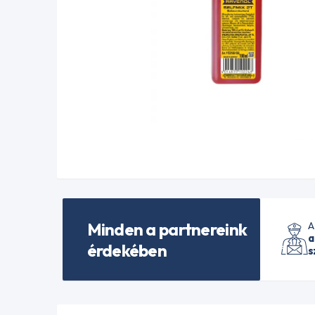
Minden a partnereink
A
a
érdekében
s