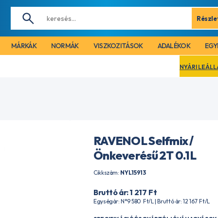
Részle
MÁRKÁK
NORMÁK
VISZKOZITÁSOK
ADALÉKOK
EGY
NYÁRI LEÁLLÁS MIATT CÉGÜNK 
RAVENOL Selfmix /
Önkeverésű 2T 0.1L
Cikkszám:
NYL15913
Bruttó ár: 1 217
Ft
Egységár: N°9 580
Ft
/L | Bruttó ár: 12 167
Ft
/L