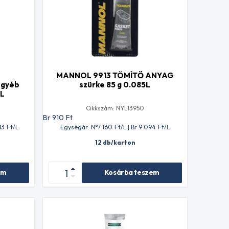
MANNOL 9913 TÖMÍTŐ ANYAG
egyéb
szürke 85 g 0.085L
1L
Cikkszám: NYL13950
Br 910
Ft
83
Ft
/L
Egységár: N°7 160
Ft
/L | Br 9 094
Ft
/L
12 db/karton
em
Kosárba teszem