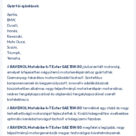
Gyártói ajánlások:
Aprilia,
BMW,
Ducati,
Honda,
Kawasaki,
Moto Guzzi,
Suzuki,
Triumph,
Yamaha,
A
RAVENOL Motobike 4-T Ester SAE 15W-50
jövőorientált motorolaj,
amelyet kifejezetten négyütemű motorkerékpárokhoz gyártottak.
Üzemanyag-takarékos motorműködést biztosít. Szintetikus
komponenseinek és kiegyensúlyozott, innovatív adalékolásának
köszönhetően alkalmas nagy teljesítményű motorkerékpár-motorokhoz,
nedves tengelykapcsolóval és olajkenésű tengelykapcsolóval szerelt
kivitelekhez is.
A
RAVENOL Motobike 4-T Ester SAE 15W-50
termékkel egy stabil és nagy
terhelhetőségű motorolajat fejlesztettek ki. Kiváló hidegindítási viselkedése
optimális kenésbiztonságot biztosít a hidegüzemi fázisban.
A
RAVENOL Motobike 4-T Ester SAE 15W-50
megfelel a legújabb, nagy
teljesítményű motorgenerációk magas technológiai követelményeinek.