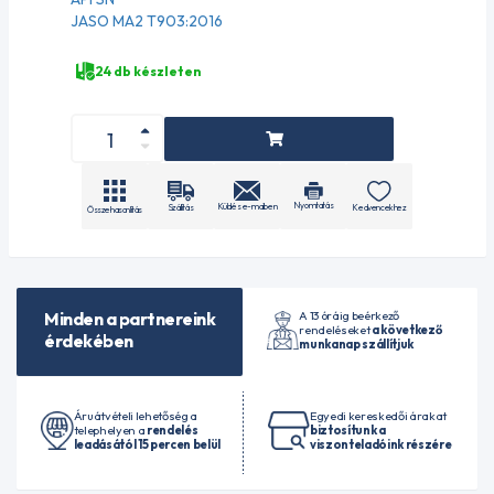
JASO MA2 T903:2016
24 db készleten
Nyomtatás
Küldés e-mailben
Szállítás
Kedvencekhez
Összehasonlítás
A 13 óráig beérkező
Minden a partnereink
rendeléseket
a következő
érdekében
munkanap szállítjuk
Áruátvételi lehetőség a
Egyedi kereskedői árakat
telephelyen a
rendelés
biztosítunk a
leadásától 15 percen belül
viszonteladóink részére