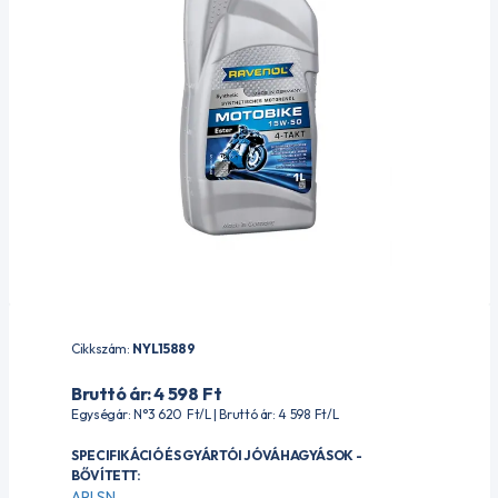
Cikkszám:
NYL15889
Bruttó ár: 4 598
Ft
Egységár: N°3 620
Ft
/L | Bruttó ár: 4 598
Ft
/L
SPECIFIKÁCIÓ ÉS GYÁRTÓI JÓVÁHAGYÁSOK -
BŐVÍTETT:
API SN