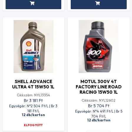
SHELL ADVANCE
MOTUL 300V 4T
ULTRA 4T 15W50 1L
FACTORY LINE ROAD
RACING 15W50 1L
Cikkszám: NYL13354
Br 3 181
Ft
Cikkszám: NYL12602
Br 5 704
Ft
Egységár: N°2 504
Ft
/L | Br 3
181
Ft
/L
Egységár: N°4 491
Ft
/L | Br 5
12 db/karton
704
Ft
/L
12 db/karton
ELFOGYOTT