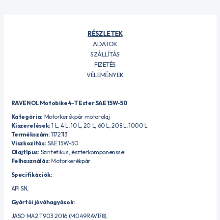
RÉSZLETEK
ADATOK
SZÁLLÍTÁS
FIZETÉS
VÉLEMÉNYEK
RAVENOL Motobike 4-T Ester SAE 15W-50
Kategória:
Motorkerékpár motorolaj
Kiszerelések:
1 L, 4 L, 10 L, 20 L, 60 L, 208 L, 1000 L
Termékszám:
1172113
Viszkozitás:
SAE 15W-50
Olajtípus:
Szintetikus, észterkomponenssel
Felhasználás:
Motorkerékpár
Specifikációk:
API SN,
Gyártói jóváhagyások:
JASO MA2 T903:2016 (M049RAV178),