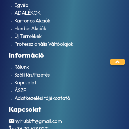
Egyéb
ADALÉKOK
Kartonos Akciók
Hordós Akciók
Új Termékek
Professzionális Váltóolajok
Információ
Rólunk
Szállítás/Fizetés
Kapcsolat
ÁSZF
Adatkezelési tájékoztató
Kapcsolat
nyirlubkft@gmail.com
+36 70 673 9291