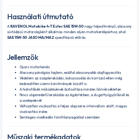
Használati útmutató
A
RAVENOL Motobike 4-T Ester SAE 15W-50
nagy teljesítményű, alacsony
súrlódású motorolajként alkalmas minden olyan motorkerékpárhoz, ahol
SAE 15W-50 JASO MA/MA2
specifikáció előírás.
Jellemzők
Gyors motorkenés
Alacsony párolgási hajlam, ezáltal alacsonyabb olajfogyasztás
Védelem az iszaplerakódás, kokszosodás és korrózió ellen még
kedvezőtlen üzemi körülmények között is
A hidrotőkék működésének biztosítása minden hőmérsékleten
Nincs olajeredetű lerakódás az égéstérben, a dugattyúgyűrűknél és
a szelepeknél
Változatlan viszkozitás a teljes olajcsere-intervallum alatt, magas
viszkozitási index
Semleges viselkedés tömítőanyagokkal szemben
Műszaki termékadatok