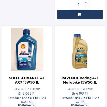
SHELL ADVANCE 4T
RAVENOL Racing 4-T
AX7 15W50 1L
Motobike 15W50 1L
Cikkszám: NYL13386
Cikkszám: NYL15905
Br 3 033
Ft
Br 6 193
Ft
Egységár: N°2 388
Ft
/L | Br 3
Egységár: N°4 876
Ft
/L | Br 6
033
Ft
/L
193
Ft
/L
12 db/karton
12 db/karton