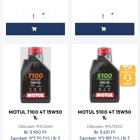
Olajkereső
Support
MOTUL 7100 4T 15W50
MOTUL 5100 4T 15W50
1L
1L
Cikkszám: NYL12641
Cikkszám: NYL17220
Br 3 950
Ft
Br 3 631
Ft
Egységár: N°3 110
Ft
/L | Br 3
Egységár: N°2 859
Ft
/L | Br 3