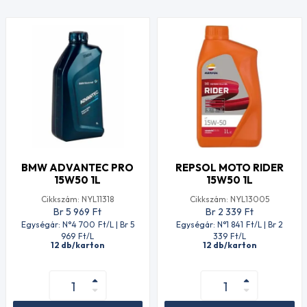
BMW ADVANTEC PRO
REPSOL MOTO RIDER
15W50 1L
15W50 1L
Cikkszám: NYL11318
Cikkszám: NYL13005
Br 5 969
Ft
Br 2 339
Ft
Egységár: N°4 700
Ft
/L | Br 5
Egységár: N°1 841
Ft
/L | Br 2
969
Ft
/L
339
Ft
/L
12 db/karton
12 db/karton