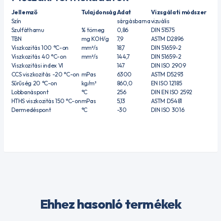
Jellemző
Tulajdonság
Adat
Vizsgálati módszer
Szín
sárgásbarna
vizuális
Szulfáthamu
% tömeg
0,86
DIN 51575
TBN
mg KOH/g
7,9
ASTM D2896
Viszkozitás 100 °C-on
mm²/s
18,7
DIN 51659-2
Viszkozitás 40 °C-on
mm²/s
144,7
DIN 51659-2
Viszkozitási index VI
147
DIN ISO 2909
CCS viszkozitás -20 °C-on
mPa·s
6300
ASTM D5293
Sűrűség 20 °C-on
kg/m³
860,0
EN ISO 12185
Lobbanáspont
°C
256
DIN EN ISO 2592
HTHS viszkozitás 150 °C-on
mPa·s
5,13
ASTM D5481
Dermedéspont
°C
-30
DIN ISO 3016
Ehhez hasonló termékek