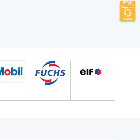
Olajkereső
Support