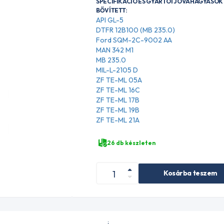
SPECIFIKÁCIÓ ÉS GYÁRTÓI JÓVÁHAGYÁSOK 
BŐVÍTETT:
API GL-5
DTFR 12B100 (MB 235.0)
Ford SQM-2C-9002 AA
MAN 342 M1
MB 235.0
MIL-L-2105 D
ZF TE-ML 05A
ZF TE-ML 16C
ZF TE-ML 17B
ZF TE-ML 19B
ZF TE-ML 21A
26 db készleten
Kosárba teszem