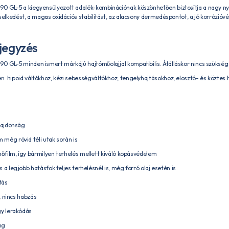
0 GL-5 a kiegyensúlyozott adalék-kombinációnak köszönhetően biztosítja a nagy n
iselkedést, a magas oxidációs stabilitást, az alacsony dermedéspontot, a jó korrózi
jegyzés
 GL-5 minden ismert márkájú hajtóműolajjal kompatibilis. Átálláskor nincs szükség 
: hipoid váltókhoz, kézi sebességváltókhoz, tengelyhajtásokhoz, elosztó- és közte
lajdonság
még rövid téli utak során is
film, így bármilyen terhelés mellett kiváló kopásvédelem
a legjobb hatásfok teljes terhelésnél is, még forró olaj esetén is
tás
s, nincs habzás
gy lerakódás
ág