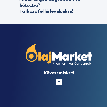
fiókodba?
Iratkozz fel hírlevelünkre!
Kövess minket!