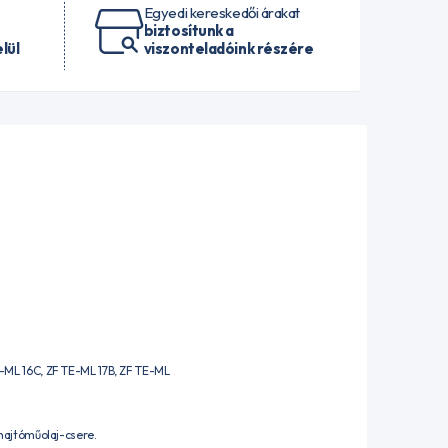
Egyedi kereskedői árakat
biztosítunk a
lül
viszonteladóink részére
ML 16C, ZF TE-ML 17B, ZF TE-ML
 hajtóműolaj-csere.