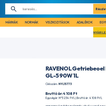
Részle
MÁRKÁK
NORMÁK
VISZKOZITÁSOK
ADALÉKOK
EGY
NYÁRI LEÁLLÁS MIATT C
RAVENOL Getriebeoel
GL-5 90W 1L
Cikkszám:
NYL15773
Bruttó ár: 4 108
Ft
Egységár: N°3 234
Ft
/L | Bruttó ár: 4 108
Ft
/L