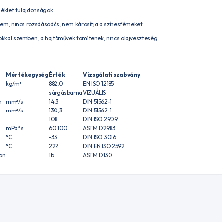
séklet tulajdonságok
em, nincs rozsdásodás, nem károsítja a színesfémeket
kal szemben, a hajtóművek tömítenek, nincs olajveszteség
Mértékegység
Érték
Vizsgálati szabvány
kg/m³
882,0
EN ISO 12185
sárgásbarna
VIZUÁLIS
n
mm²/s
14,3
DIN 51562-1
mm²/s
130,3
DIN 51562-1
108
DIN ISO 2909
mPa*s
60 100
ASTM D2983
°C
-33
DIN ISO 3016
°C
222
DIN EN ISO 2592
-on
1b
ASTM D130