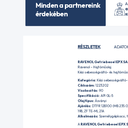
Minden a partnereink
A
a
érdekében
s
RÉSZLETEK
ADATO
RAVENOL Getriebeoel EPX SA
Ravenol – Hajtóműolaj
Kézi sebességváltó- és hajtóműo
Kategória:
Kézi sebességváltó- 
Cikkszám:
1223202
Viszkozitás:
90
Specifikáció:
API GL-5
Olajtípus:
Ásványi
Ajánlás:
DTFR 12B100 (MB 235.0)
19B, ZF TE-ML 21A
Alkalmazás:
Személygépkocsi, t
A
RAVENOL Getriebeoel EPX S