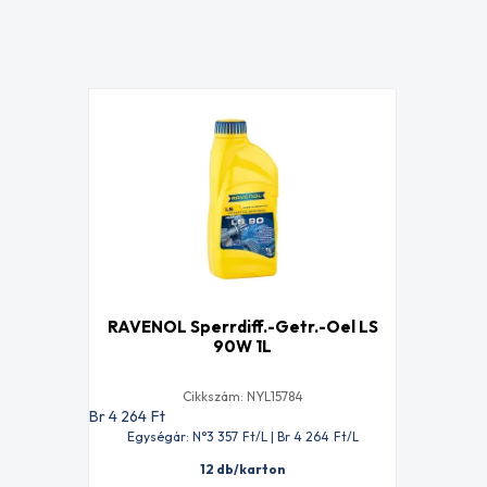
RAVENOL Sperrdiff.-Getr.-Oel LS
90W 1L
Cikkszám: NYL15784
Br 4 264
Ft
Egységár: N°3 357
Ft
/L | Br 4 264
Ft
/L
12 db/karton