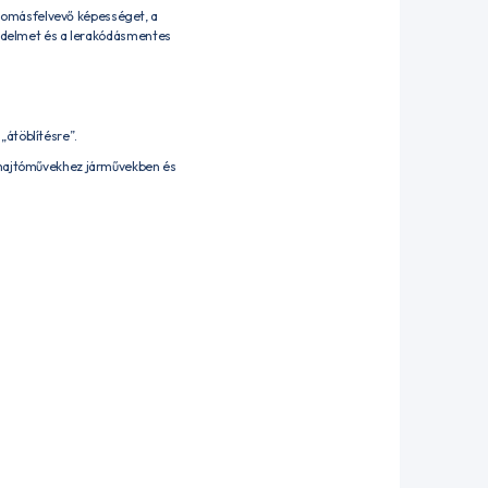
yomásfelvevő képességet, a
óvédelmet és a lerakódásmentes
„átöblítésre”.
s hajtóművekhez járművekben és