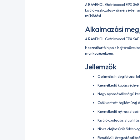
A RAVENOL Getriebeoel EPX SAE 9
kiváló viszkozitás-hőmérséklet v
működést.
Alkalmazási meg
A RAVENOL Getriebeoel EPX SAE 90
Használható hipoid hajtóművekben
munkagépekben.
Jellemzők
Optimális hidegfolyási tu
Kiemelkedő kopásvédelem 
Nagy nyomásállóságú kenő
Csökkentett hajtóműzaj és 
Kiemelkedő nyírási stabili
Kiváló oxidációs stabilitá
Nincs olajbesűrűsödés va
Rendkívüli öregedésállós