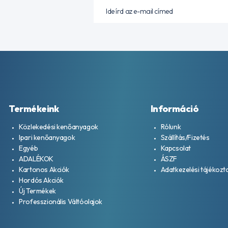
Termékeink
Információ
Közlekedési kenőanyagok
Rólunk
Ipari kenőanyagok
Szállítás/Fizetés
Egyéb
Kapcsolat
ADALÉKOK
ÁSZF
Kartonos Akciók
Adatkezelési tájékozt
Hordós Akciók
Új Termékek
Professzionális Váltóolajok