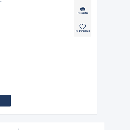
-
Nyomtatás
Kedvencekhez