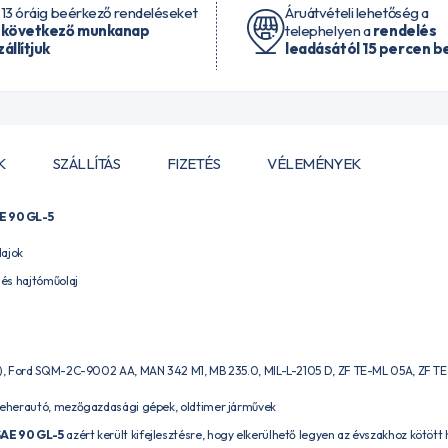
 13 óráig beérkező rendeléseket
Áruátvételi lehetőség a
 következő munkanap
telephelyen a
rendelés
zállítjuk
leadásától 15 percen be
K
SZÁLLÍTÁS
FIZETÉS
VÉLEMÉNYEK
E 90 GL-5
lajok
és hajtóműolaj
, Ford SQM-2C-9002 AA, MAN 342 M1, MB 235.0, MIL-L-2105 D, ZF TE-ML 05A, ZF TE-
eherautó, mezőgazdasági gépek, oldtimer járművek
AE 90 GL-5
azért került kifejlesztésre, hogy elkerülhető legyen az évszakhoz kötött