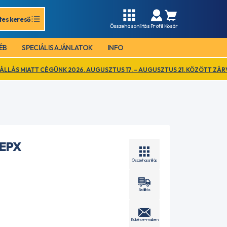
tes kereső
Összehasonlítás
Profil
Kosár
ÉB
SPECIÁLIS AJÁNLATOK
INFO
ÉGÜNK 2026. AUGUSZTUS 17. – AUGUSZTUS 21. KÖZÖTT ZÁRVA TART. EZ I
 EPX
Összehasonlítás
Szállítás
Küldés e-mailben