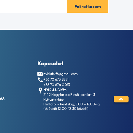
Kapcsolat
nyirlubkft@gmail.com
+36 70 673 9291
+36 70 674 0983
NYÍR-LUB Kft.
2142 Nagytarcsa Felső Ipari krt. 3
ató
Nyitvatartás:
Hétfőtől – Péntekig, 8.00 – 17.00-ig
(ebédidő 12.00-12.30 között)