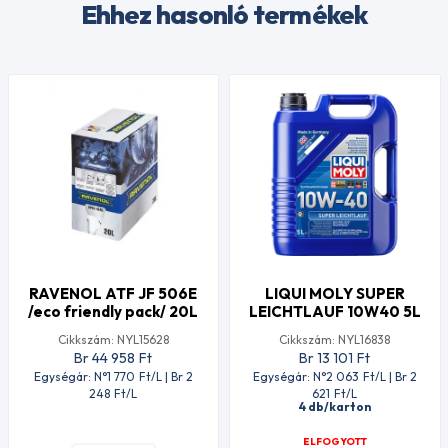
Ehhez hasonló termékek
RAVENOL ATF JF 506E
LIQUI MOLY SUPER
/eco friendly pack/ 20L
LEICHTLAUF 10W40 5L
Cikkszám: NYL15628
Cikkszám: NYL16838
Br 44 958
Ft
Br 13 101
Ft
Egységár: N°1 770
Ft
/L | Br 2
Egységár: N°2 063
Ft
/L | Br 2
248
Ft
/L
621
Ft
/L
4 db/karton
ELFOGYOTT