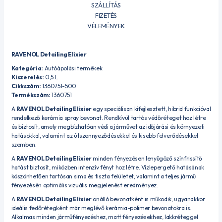
SZÁLLÍTÁS
FIZETÉS
VÉLEMÉNYEK
RAVENOL Detailing Elixier
Kategória:
Autóápolási termékek
Kiszerelés:
0,5 L
Cikkszám:
1360751-500
Termékszám:
1360751
A
RAVENOL Detailing Elixier
egy speciálisan kifejlesztett, hibrid funkcióval
rendelkező kerámia spray bevonat. Rendkívül tartós védőréteget hoz létre
és biztosít, amely megbízhatóan védi a járművet az időjárási és környezeti
hatásokkal, valamint az útszennyeződésekkel és kisebb felverődésekkel
szemben.
A
RAVENOL Detailing Elixier
minden fényezésen lenyűgöző színfrissítő
hatást biztosít, miközben intenzív fényt hoz létre. Vízlepergető hatásának
köszönhetően tartósan sima és tiszta felületet, valamint a teljes jármű
fényezésén optimális vizuális megjelenést eredményez.
A
RAVENOL Detailing Elixier
önálló bevonatként is működik, ugyanakkor
ideális fedőrétegként már meglévő kerámia-polimer bevonatokra is.
Alkalmas minden járműfényezéshez, matt fényezésekhez, lakkréteggel