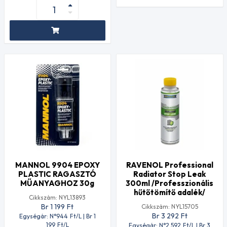
MANNOL 9904 EPOXY
RAVENOL Professional
PLASTIC RAGASZTÓ
Radiator Stop Leak
MŰANYAGHOZ 30g
300ml /Professzionális
hűtőtömítő adalék/
Cikkszám: NYL13893
Br 1 199
Ft
Cikkszám: NYL15705
Br 3 292
Ft
Egységár: N°944
Ft
/L | Br 1
199
Ft
/L
Egységár: N°2 592
Ft
/L | Br 3