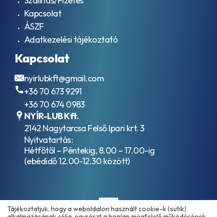
Szállítás/Fizetés
Kapcsolat
ÁSZF
Adatkezelési tájékoztató
Kapcsolat
nyirlubkft@gmail.com
+36 70 673 9291
+36 70 674 0983
NYÍR-LUB Kft.
2142 Nagytarcsa Felső Ipari krt. 3
Nyitvatartás:
Hétfőtől – Péntekig, 8.00 – 17.00-ig
(ebédidő 12.00-12.30 között)
Tájékoztatjuk, hogy a weboldalon használt cookie-k (sütik)
alkalmazásának célja, egyrészt a honlap megfelelő működésének