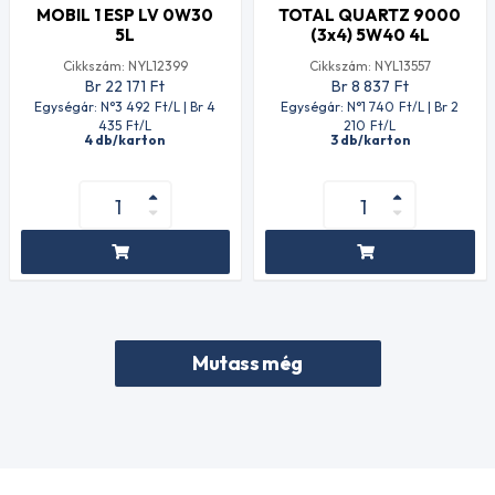
MOBIL 1 ESP LV 0W30
TOTAL QUARTZ 9000
5L
(3x4) 5W40 4L
Cikkszám: NYL12399
Cikkszám: NYL13557
Br 22 171
Ft
Br 8 837
Ft
Egységár: N°3 492
Ft
/L | Br 4
Egységár: N°1 740
Ft
/L | Br 2
435
Ft
/L
210
Ft
/L
4 db/karton
3 db/karton
Mutass még