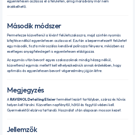
egyenletesen oszlassa el a felületen, amíg maradvány már nem
érzékelhető.
Második módszer
Permetezze közvetlenül a kívánt felületszakaszra, majd szintén nyomás
kifejtése nélkül egyenletesen oszlassa el. Ezután a bepermetezett felületet
egy második, tiszta mikroszálas kendővel polírozza fényesre, miközben az
esetleges anyagfelesleget is egyenletesen eldolgozza.
Az egymás után bevont egyes szakaszoknak mindig hézag nélkül,
közvetlenül egymás mellett kell elhelyezkedniük annak érdekében, hogy
optimális és egyenletesen bevont végeredmény jöjjön létre.
Megjegyzés
A
RAVENOL Detailing Elixier
terméket lezárt tartályban, száraz és hűvös
helyen kell tárolni. Közvetlen napfénytől, hőtől és fagytól védeni kell.
Gyermekektől elzárva tartandó. Használat után alaposan mosson kezet.
Jellemzők