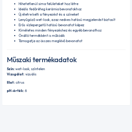
Hihetetlenül sima felületeket hoz létre
Ideális fedőréteg kerámia bevonatokhoz
Új életre kelti a fényezést és a színeket
Lenyűgöző wet-look, azaz nedves hatású megjelenést biztosít
Erős vízlepergető hatású bevonatot képez
Kíméletes minden fényezéshez és egyéb bevonathoz
Önálló termékként is működik
Támogatja az összes meglévő bevonatot
Műszaki termékadatok
Szín:
wet-look, színtelen
Vizsgálat:
vizuális
Illat:
citrus
pH-érték:
6