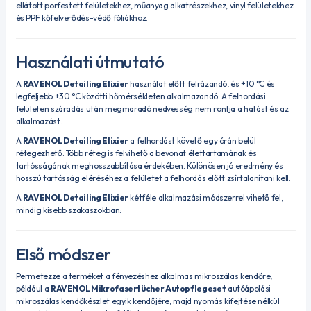
ellátott porfestett felületekhez, műanyag alkatrészekhez, vinyl felületekhez
és PPF kőfelverődés-védő fóliákhoz.
Használati útmutató
A
RAVENOL Detailing Elixier
használat előtt felrázandó, és +10 °C és
legfeljebb +30 °C közötti hőmérsékleten alkalmazandó. A felhordási
felületen száradás után megmaradó nedvesség nem rontja a hatást és az
alkalmazást.
A
RAVENOL Detailing Elixier
a felhordást követő egy órán belül
rétegezhető. Több réteg is felvihető a bevonat élettartamának és
tartósságának meghosszabbítása érdekében. Különösen jó eredmény és
hosszú tartósság eléréséhez a felületet a felhordás előtt zsírtalanítani kell.
A
RAVENOL Detailing Elixier
kétféle alkalmazási módszerrel vihető fel,
mindig kisebb szakaszokban:
Első módszer
Permetezze a terméket a fényezéshez alkalmas mikroszálas kendőre,
például a
RAVENOL Mikrofasertücher Autopflegeset
autóápolási
mikroszálas kendőkészlet egyik kendőjére, majd nyomás kifejtése nélkül