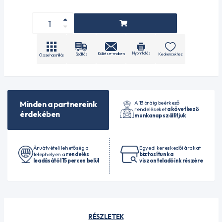
Nyomtatás
Küldés e-mailben
Szállítás
Kedvencekhez
Összehasonlítás
A 13 óráig beérkező
Minden a partnereink
rendeléseket
a következő
érdekében
munkanap szállítjuk
Áruátvételi lehetőség a
Egyedi kereskedői árakat
telephelyen a
rendelés
biztosítunk a
leadásától 15 percen belül
viszonteladóink részére
RÉSZLETEK