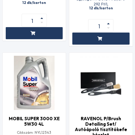
12 db/karton
292
Ft
/L
12 db/karton
MOBIL SUPER 3000 XE
RAVENOL P/Brush
5W30 4L
Detailing Set/
Autóápoló tisztítókefe
Cikkszám: NYL12343
készlet