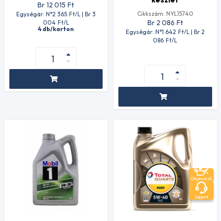
Br 12 015
Ft
Cikkszám: NYL15740
Egységár: N°2 365
Ft
/L | Br 3
Br 2 086
Ft
004
Ft
/L
4 db/karton
Egységár: N°1 642
Ft
/L | Br 2
086
Ft
/L
Olajkereső
Support