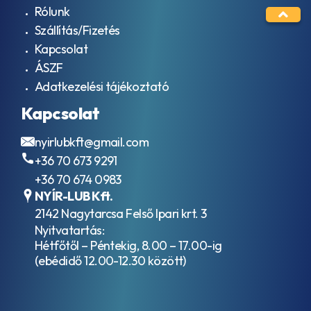
Rólunk
Szállítás/Fizetés
Kapcsolat
ÁSZF
Adatkezelési tájékoztató
Kapcsolat
nyirlubkft@gmail.com
+36 70 673 9291
+36 70 674 0983
NYÍR-LUB Kft.
2142 Nagytarcsa Felső Ipari krt. 3
Nyitvatartás:
Hétfőtől – Péntekig, 8.00 – 17.00-ig
(ebédidő 12.00-12.30 között)