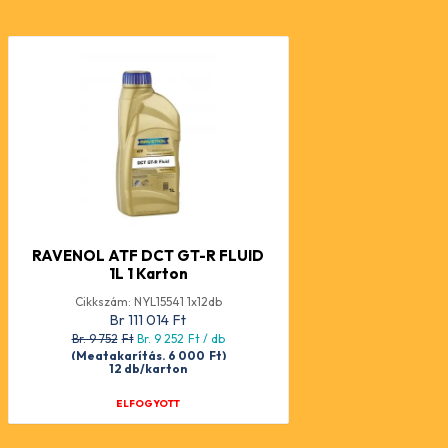
RAVENOL ATF DCT GT-R FLUID
1L 1 Karton
Cikkszám: NYL15541 1x12db
Br 111 014
Ft
Br. 9 752
Ft
Br. 9 252
Ft
/ db
(Megtakarítás. 6 000
Ft
)
12 db/karton
ELFOGYOTT