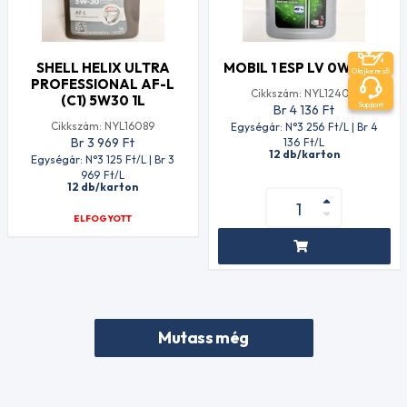
SHELL HELIX ULTRA
MOBIL 1 ESP LV 0W30 1L
Olajkereső
PROFESSIONAL AF-L
Cikkszám: NYL12400
(C1) 5W30 1L
Support
Br 4 136
Ft
Cikkszám: NYL16089
Egységár: N°3 256
Ft
/L | Br 4
Br 3 969
Ft
136
Ft
/L
12 db/karton
Egységár: N°3 125
Ft
/L | Br 3
969
Ft
/L
12 db/karton
ELFOGYOTT
Mutass még