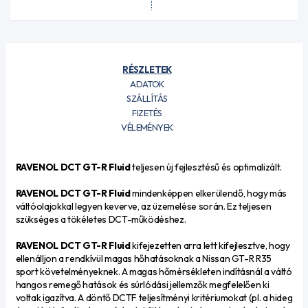
RÉSZLETEK
ADATOK
SZÁLLÍTÁS
FIZETÉS
VÉLEMÉNYEK
RAVENOL DCT GT-R Fluid
teljesen új fejlesztésű és optimalizált.
RAVENOL DCT GT-R Fluid
mindenképpen elkerülendő, hogy más
váltóolajokkal legyen keverve, az üzemelése során. Ez teljesen
szükséges a tökéletes DCT-működéshez.
RAVENOL DCT GT-R Fluid
kifejezetten arra lett kifejlesztve, hogy
ellenálljon a rendkívül magas hőhatásoknak a Nissan GT-R R35
sport követelményeknek. A magas hőmérsékleten indításnál a váltó
hangos remegő hatások és súrlódási jellemzők megfelelően ki
voltak igazítva. A döntő DCTF teljesítményi kritériumokat (pl. a hideg