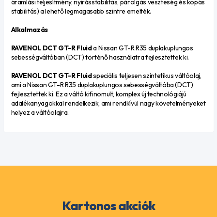
áramlási teljesítmény, nyírásstabilitás, párolgás veszteség és kopás
stabilitás) a lehető legmagasabb szintre emelték.
Alkalmazás
RAVENOL DCT GT-R Fluid
a Nissan GT-R R35 duplakuplungos
sebességváltóban (DCT) történő használatra fejlesztettek ki.
RAVENOL DCT GT-R Fluid
speciális teljesen szintetikus váltóolaj,
ami a Nissan GT-R R35 duplakuplungos sebességváltóba (DCT)
fejlesztettek ki. Ez a váltó kifinomult, komplex új technológiájú
adalékanyagokkal rendelkezik, ami rendkívül nagy követelményeket
helyez a váltóolajra.
Kartonos akciók