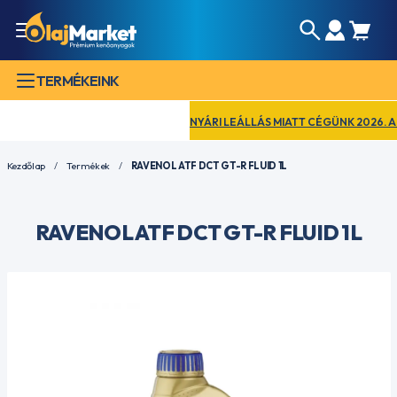
TERMÉKEINK
NYÁRI LEÁLLÁS MIATT CÉGÜNK 2026. AUGU
Kezdőlap
Termékek
RAVENOL ATF DCT GT-R FLUID 1L
RAVENOL ATF DCT GT-R FLUID 1L