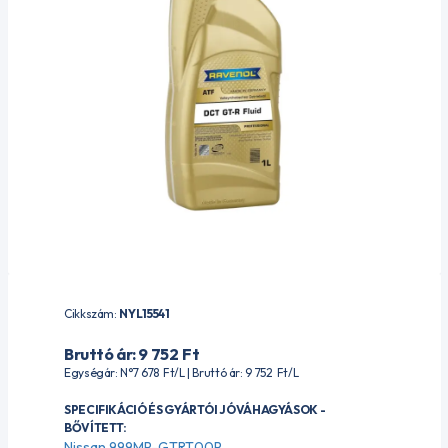
Cikkszám:
NYL15541
Bruttó ár: 9 752
Ft
Egységár: N°7 678
Ft
/L | Bruttó ár: 9 752
Ft
/L
SPECIFIKÁCIÓ ÉS GYÁRTÓI JÓVÁHAGYÁSOK -
BŐVÍTETT:
Nissan 999MP-GTRT00P