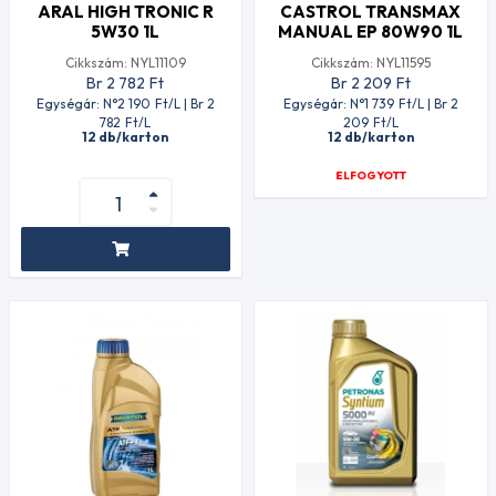
ARAL HIGH TRONIC R
CASTROL TRANSMAX
5W30 1L
MANUAL EP 80W90 1L
Cikkszám: NYL11109
Cikkszám: NYL11595
Br 2 782
Ft
Br 2 209
Ft
Egységár: N°2 190
Ft
/L | Br 2
Egységár: N°1 739
Ft
/L | Br 2
782
Ft
/L
209
Ft
/L
12 db/karton
12 db/karton
ELFOGYOTT