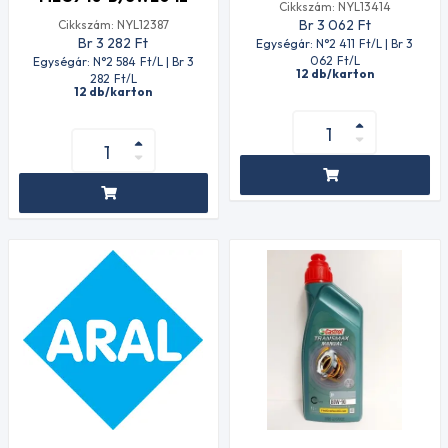
Cikkszám: NYL13414
Br 3 062
Ft
Cikkszám: NYL12387
Br 3 282
Ft
Egységár: N°2 411
Ft
/L | Br 3
062
Ft
/L
Egységár: N°2 584
Ft
/L | Br 3
12 db/karton
282
Ft
/L
12 db/karton