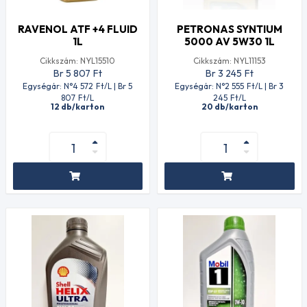
RAVENOL ATF +4 FLUID
PETRONAS SYNTIUM
1L
5000 AV 5W30 1L
Cikkszám: NYL15510
Cikkszám: NYL11153
Br 5 807
Ft
Br 3 245
Ft
Egységár: N°4 572
Ft
/L | Br 5
Egységár: N°2 555
Ft
/L | Br 3
807
Ft
/L
245
Ft
/L
12 db/karton
20 db/karton