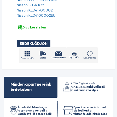
Nissan GT-R R35
Nissan KLD41-00002
Nissan KLD4100002EU
0 db készleten
ÉRDEKLŐDJÖN
Nyomtatás
Küldés e-mailben
Szállítás
Kedvencekhez
Összehasonlítás
A 13 óráig beérkező
Minden a partnereink
rendeléseket
a következő
érdekében
munkanap szállítjuk
Áruátvételi lehetőség a
Egyedi kereskedői árakat
telephelyen a
rendelés
biztosítunk a
leadásától 15 percen belül
viszonteladóink részére