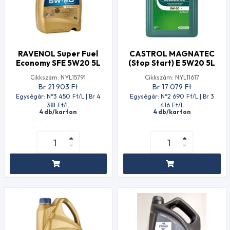
RAVENOL Super Fuel
CASTROL MAGNATEC
Economy SFE 5W20 5L
(Stop Start) E 5W20 5L
Cikkszám: NYL15791
Cikkszám: NYL11617
Br 21 903
Ft
Br 17 079
Ft
Egységár: N°3 450
Ft
/L | Br 4
Egységár: N°2 690
Ft
/L | Br 3
381
Ft
/L
416
Ft
/L
4 db/karton
4 db/karton