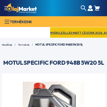
TERMÉKEINK
NYÁRI LEÁLLÁS MIATT CÉGÜNK 2026. AUGUSZ
Kezdőlap
Termékek
MOTUL SPECIFIC FORD 948B 5W20 5L
MOTUL SPECIFIC FORD 948B 5W20 5L