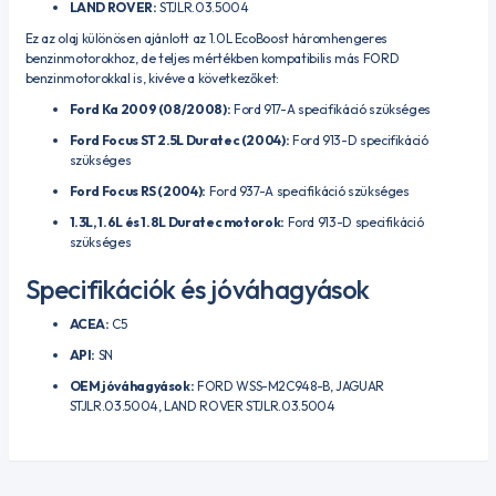
LAND ROVER:
STJLR.03.5004
Ez az olaj különösen ajánlott az 1.0L EcoBoost háromhengeres
benzinmotorokhoz, de teljes mértékben kompatibilis más FORD
benzinmotorokkal is, kivéve a következőket:
Ford Ka 2009 (08/2008):
Ford 917-A specifikáció szükséges
Ford Focus ST 2.5L Duratec (2004):
Ford 913-D specifikáció
szükséges
Ford Focus RS (2004):
Ford 937-A specifikáció szükséges
1.3L, 1.6L és 1.8L Duratec motorok:
Ford 913-D specifikáció
szükséges
Specifikációk és jóváhagyások
ACEA:
C5
API:
SN
OEM jóváhagyások:
FORD WSS-M2C948-B, JAGUAR
STJLR.03.5004, LAND ROVER STJLR.03.5004