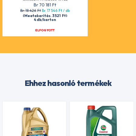
Br 70 181
Ft
Br. 18 426
Ft
Br. 17 546
Ft
/ db
(Megtakarítás. 3 521
Ft
)
4 db/karton
ELFOGYOTT
Ehhez hasonló termékek