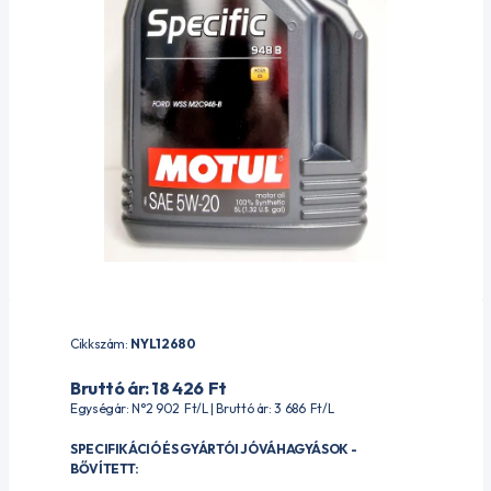
Cikkszám:
NYL12680
Bruttó ár: 18 426
Ft
Egységár: N°2 902
Ft
/L | Bruttó ár: 3 686
Ft
/L
SPECIFIKÁCIÓ ÉS GYÁRTÓI JÓVÁHAGYÁSOK -
BŐVÍTETT: