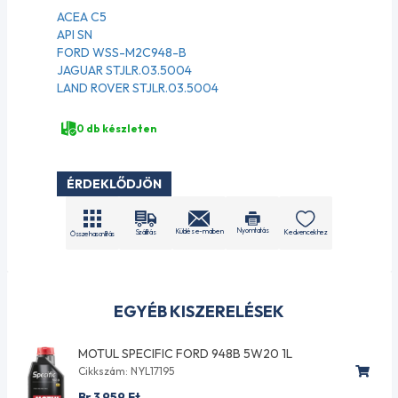
ACEA C5
API SN
FORD WSS-M2C948-B
JAGUAR STJLR.03.5004
LAND ROVER STJLR.03.5004
0 db készleten
ÉRDEKLŐDJÖN
Nyomtatás
Küldés e-mailben
Szállítás
Kedvencekhez
Összehasonlítás
EGYÉB KISZERELÉSEK
MOTUL SPECIFIC FORD 948B 5W20 1L
Cikkszám: NYL17195
Br 3 959
Ft