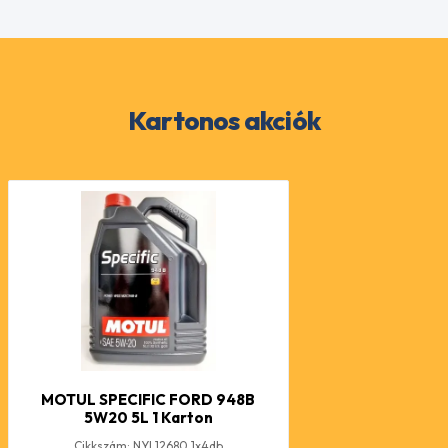
Kartonos akciók
MOTUL SPECIFIC FORD 948B
5W20 5L 1 Karton
Cikkszám: NYL12680 1x4db