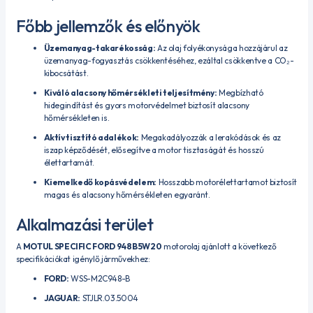
Főbb jellemzők és előnyök
Üzemanyag-takarékosság:
Az olaj folyékonysága hozzájárul az
üzemanyag-fogyasztás csökkentéséhez, ezáltal csökkentve a CO₂-
kibocsátást.
Kiváló alacsony hőmérsékleti teljesítmény:
Megbízható
hidegindítást és gyors motorvédelmet biztosít alacsony
hőmérsékleten is.
Aktív tisztító adalékok:
Megakadályozzák a lerakódások és az
iszap képződését, elősegítve a motor tisztaságát és hosszú
élettartamát.
Kiemelkedő kopásvédelem:
Hosszabb motorélettartamot biztosít
magas és alacsony hőmérsékleten egyaránt.
Alkalmazási terület
A
MOTUL SPECIFIC FORD 948B 5W20
motorolaj ajánlott a következő
specifikációkat igénylő járművekhez:
FORD:
WSS-M2C948-B
JAGUAR:
STJLR.03.5004