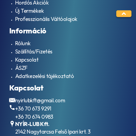
Hordós Akciók
Új Termékek
Professzionális Váltóolajok
Információ
Rólunk
Szállítás/Fizetés
Kapcsolat
ÁSZF
Adatkezelési tájékoztató
Kapcsolat
nyirlubkft@gmail.com
+36 70 673 9291
+36 70 674 0983
NYÍR-LUB Kft.
2142 Nagytarcsa Felső Ipari krt. 3