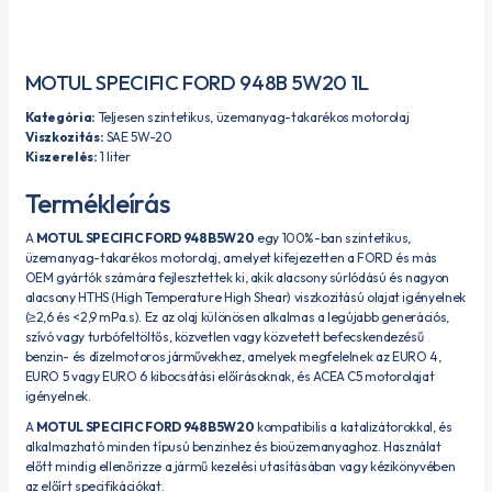
MOTUL SPECIFIC FORD 948B 5W20 1L
Kategória:
Teljesen szintetikus, üzemanyag-takarékos motorolaj
Viszkozitás:
SAE 5W-20
Kiszerelés:
1 liter
Termékleírás
A
MOTUL SPECIFIC FORD 948B 5W20
egy 100%-ban szintetikus,
üzemanyag-takarékos motorolaj, amelyet kifejezetten a FORD és más
OEM gyártók számára fejlesztettek ki, akik alacsony súrlódású és nagyon
alacsony HTHS (High Temperature High Shear) viszkozitású olajat igényelnek
(≥2,6 és <2,9 mPa.s).
Ez az olaj különösen alkalmas a legújabb generációs,
szívó vagy turbófeltöltős, közvetlen vagy közvetett befecskendezésű
benzin- és dízelmotoros járművekhez, amelyek megfelelnek az EURO 4,
EURO 5 vagy EURO 6 kibocsátási előírásoknak, és ACEA C5 motorolajat
igényelnek.
A
MOTUL SPECIFIC FORD 948B 5W20
kompatibilis a katalizátorokkal, és
alkalmazható minden típusú benzinhez és bioüzemanyaghoz.
Használat
előtt mindig ellenőrizze a jármű kezelési utasításában vagy kézikönyvében
az előírt specifikációkat.