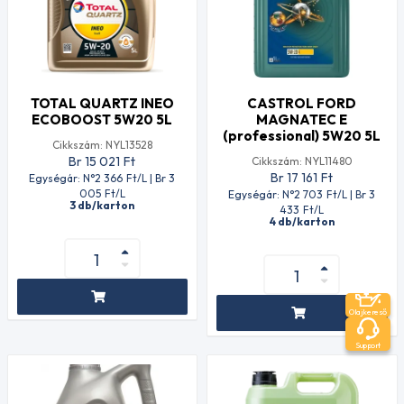
TOTAL QUARTZ INEO
CASTROL FORD
ECOBOOST 5W20 5L
MAGNATEC E
(professional) 5W20 5L
Cikkszám: NYL13528
Br 15 021
Ft
Cikkszám: NYL11480
Br 17 161
Ft
Egységár: N°2 366
Ft
/L | Br 3
005
Ft
/L
Egységár: N°2 703
Ft
/L | Br 3
3 db/karton
433
Ft
/L
4 db/karton
Olajkereső
Support