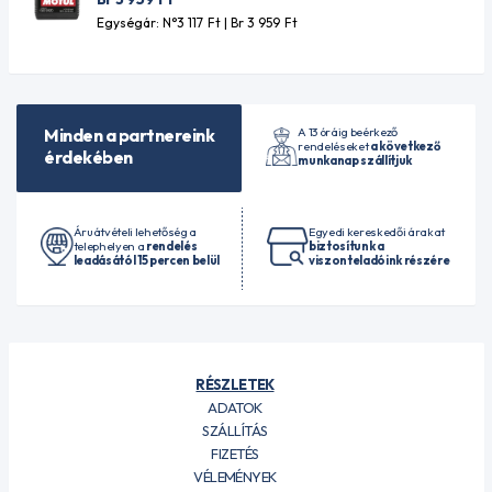
Egységár: N°3 117
Ft
| Br 3 959
Ft
A 13 óráig beérkező
Minden a partnereink
rendeléseket
a következő
érdekében
munkanap szállítjuk
Áruátvételi lehetőség a
Egyedi kereskedői árakat
telephelyen a
rendelés
biztosítunk a
leadásától 15 percen belül
viszonteladóink részére
RÉSZLETEK
ADATOK
SZÁLLÍTÁS
FIZETÉS
VÉLEMÉNYEK