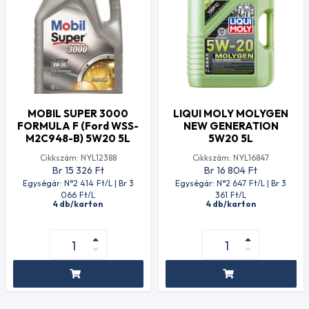
MOBIL SUPER 3000
LIQUI MOLY MOLYGEN
FORMULA F (Ford WSS-
NEW GENERATION
M2C948-B) 5W20 5L
5W20 5L
Cikkszám: NYL12388
Cikkszám: NYL16847
Br 15 326
Ft
Br 16 804
Ft
Egységár: N°2 414
Ft
/L | Br 3
Egységár: N°2 647
Ft
/L | Br 3
066
Ft
/L
361
Ft
/L
4 db/karton
4 db/karton