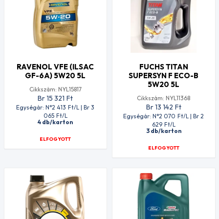
RAVENOL VFE (ILSAC
FUCHS TITAN
GF-6A) 5W20 5L
SUPERSYN F ECO-B
5W20 5L
Cikkszám: NYL15817
Br 15 321
Ft
Cikkszám: NYL11368
Br 13 142
Ft
Egységár: N°2 413
Ft
/L | Br 3
065
Ft
/L
Egységár: N°2 070
Ft
/L | Br 2
4 db/karton
629
Ft
/L
3 db/karton
ELFOGYOTT
ELFOGYOTT