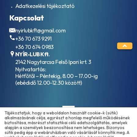
Adatkezelési tájékoztató
Kapcsolat
nyirlubkft@gmail.com
+36 70 673 9291
+36 70 674 0983
NYÍR-LUB Kft.
2142 Nagytarcsa Felső Ipari krt. 3
Nyitvatartás:
Hétfőtől – Péntekig, 8.00 – 17.00-ig
(ebédidő 12.00-12.30 között)
Tájékoztatjuk, hogy a weboldalon használt cookie-k (sütik)
alkalmazásának célja, egyrészt a honlap megfelelő működésének
biztosítása, másrészt statisztikai célú adatszolgáltatás, amelyek
alapján a személyek beazonosítása nem lehetséges. Bizonyos
sütik pedig épp a webáruházban való vásárlását könnyítik meg. A
Copyright © 2025 - 2026 www.olajmarket.hu