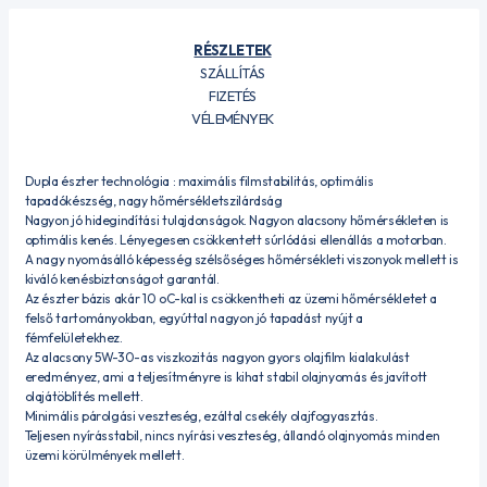
RÉSZLETEK
SZÁLLÍTÁS
FIZETÉS
VÉLEMÉNYEK
Dupla észter technológia : maximális filmstabilitás, optimális
tapadókészség, nagy hőmérsékletszilárdság
Nagyon jó hidegindítási tulajdonságok. Nagyon alacsony hőmérsékleten is
optimális kenés. Lényegesen csökkentett súrlódási ellenállás a motorban.
A nagy nyomásálló képesség szélsőséges hőmérsékleti viszonyok mellett is
kiváló kenésbiztonságot garantál.
Az észter bázis akár 10 oC-kal is csökkentheti az üzemi hőmérsékletet a
felső tartományokban, egyúttal nagyon jó tapadást nyújt a
fémfelületekhez.
Az alacsony 5W-30-as viszkozitás nagyon gyors olajfilm kialakulást
eredményez, ami a teljesítményre is kihat stabil olajnyomás és javított
olajátöblítés mellett.
Minimális párolgási veszteség, ezáltal csekély olajfogyasztás.
Teljesen nyírásstabil, nincs nyírási veszteség, állandó olajnyomás minden
üzemi körülmények mellett.