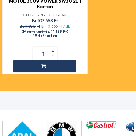
MOTUL 300V POWER 5W30 2L 1
Karton
Cikkszám: NYL17188 1x10db
Br 103 658
Ft
Br. 11 800
Ft
Br. 10 366
Ft
/ db
(Megtakarítás. 14 339
Ft
)
10 db/karton