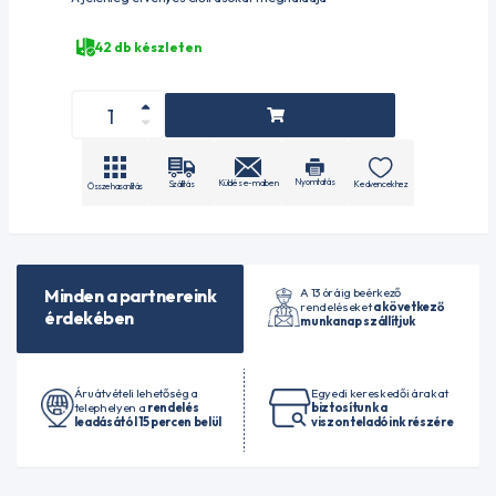
42 db készleten
Nyomtatás
Küldés e-mailben
Szállítás
Kedvencekhez
Összehasonlítás
A 13 óráig beérkező
Minden a partnereink
rendeléseket
a következő
érdekében
munkanap szállítjuk
Áruátvételi lehetőség a
Egyedi kereskedői árakat
telephelyen a
rendelés
biztosítunk a
leadásától 15 percen belül
viszonteladóink részére