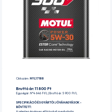
Cikkszám:
NYL17188
Bruttó ár: 11 800
Ft
Egységár: N°4 646
Ft
/L | Bruttó ár: 5 900
Ft
/L
SPECIFIKÁCIÓ ÉS GYÁRTÓI JÓVÁHAGYÁSOK -
BŐVÍTETT:
A jelenleg érvényes előírásokat meghaladja