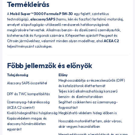
Termékleírás
A
Mobil Super™ 3000 Formula P 5W-30
egy fejlett, szintetikus
technológiájú,
alacsony SAPS
(hamu, kén és foszfor) tartalmú motorolaj,
amelyet a kipufogógáz-utókezelő rendszerek hatékonyságának
megőrzésére terveztek. Alkalmas benzin- és dízelüzemű személyautók,
kisteherautók és furgonok számára. Kifejezetten ajánlott Peugeot és
Citroën járművekhez, valamint minden olyan modellhez, ahol
ACEA C2
teljesítményszint szükséges.
Főbb jellemzők és előnyök
Tulajdonság
Előny
Meghosszabbítja a részecskeszűrők (DPF)
Alacsony SAPS összetétel
és katalizátorok élettartamát
Teljes körű alkalmazhatóság korszerű
DPF és TWC kompatibilitás
benzin- és dízelmotorokban
Üzemanyag-takarékosság
Segíthet csökkenteni az üzemanyag-
(ACEA C2 szerint)
fogyasztást
Kiváló hidegindítási tulajdonság
Megbízható védelem hideg időben is
Kopásvédelem magas és
Hosszabb motorélettartam, akár városi,
alacsony hőmérsékleten
akár vegyes használatban
egyaránt
Megakadályozzák a lerakódások és az iszap