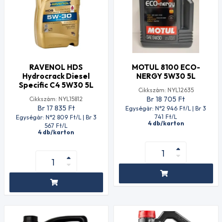
RAVENOL HDS
MOTUL 8100 ECO-
Hydrocrack Diesel
NERGY 5W30 5L
Specific C4 5W30 5L
Cikkszám: NYL12635
Br 18 705
Ft
Cikkszám: NYL15812
Br 17 835
Ft
Egységár: N°2 946
Ft
/L | Br 3
741
Ft
/L
Egységár: N°2 809
Ft
/L | Br 3
4 db/karton
567
Ft
/L
4 db/karton