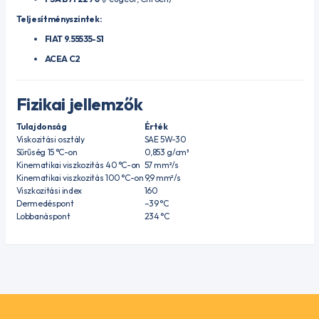
Teljesítményszintek:
FIAT 9.55535-S1
ACEA C2
Fizikai jellemzők
Tulajdonság
Érték
Viskozitási osztály
SAE 5W-30
Sűrűség 15 °C-on
0,853 g/cm³
Kinematikai viszkozitás 40 °C-on
57 mm²/s
Kinematikai viszkozitás 100 °C-on
9,9 mm²/s
Viszkozitási index
160
Dermedéspont
–39 °C
Lobbanáspont
234 °C