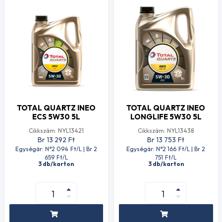
TOTAL QUARTZ INEO
TOTAL QUARTZ INEO
ECS 5W30 5L
LONGLIFE 5W30 5L
Cikkszám: NYL13421
Cikkszám: NYL13438
Br 13 292
Ft
Br 13 753
Ft
Egységár: N°2 094
Ft
/L | Br 2
Egységár: N°2 166
Ft
/L | Br 2
659
Ft
/L
751
Ft
/L
3 db/karton
3 db/karton