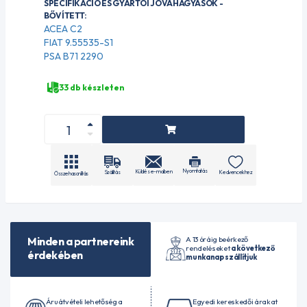
SPECIFIKÁCIÓ ÉS GYÁRTÓI JÓVÁHAGYÁSOK -
BŐVÍTETT:
ACEA C2
FIAT 9.55535-S1
PSA B71 2290
33 db készleten
Nyomtatás
Küldés e-mailben
Szállítás
Kedvencekhez
Összehasonlítás
A 13 óráig beérkező
Minden a partnereink
rendeléseket
a következő
érdekében
munkanap szállítjuk
Áruátvételi lehetőség a
Egyedi kereskedői árakat