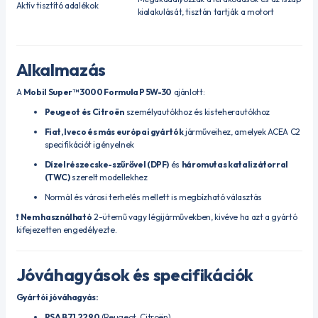
Aktív tisztító adalékok
kialakulását, tisztán tartják a motort
Alkalmazás
A
Mobil Super™ 3000 Formula P 5W-30
ajánlott:
Peugeot és Citroën
személyautókhoz és kisteherautókhoz
Fiat, Iveco és más európai gyártók
járműveihez, amelyek ACEA C2
specifikációt igényelnek
Dízelrészecske-szűrővel (DPF)
és
háromutas katalizátorral
(TWC)
szerelt modellekhez
Normál és városi terhelés mellett is megbízható választás
❗
Nem használható
2-ütemű vagy légijárművekben, kivéve ha azt a gyártó
kifejezetten engedélyezte.
Jóváhagyások és specifikációk
Gyártói jóváhagyás:
PSA B71 2290
(Peugeot, Citroën)