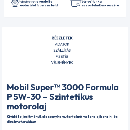
telephelyen a
rendelés
biztosítunk a
leadásától 15 percen belül
viszonteladóink részére
RÉSZLETEK
ADATOK
SZÁLLÍTÁS
FIZETÉS
VÉLEMÉNYEK
Mobil Super™ 3000 Formula
P 5W-30 – Szintetikus
motorolaj
Kiváló teljesítményű, alacsony hamutartalmú motorolaj benzin- és
dízelmotorokhoz