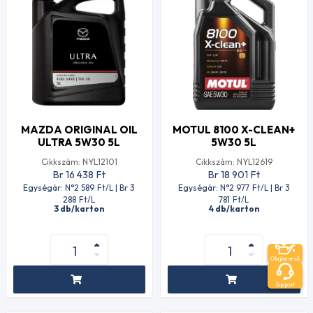
MAZDA ORIGINAL OIL
MOTUL 8100 X-CLEAN+
ULTRA 5W30 5L
5W30 5L
Cikkszám: NYL12101
Cikkszám: NYL12619
Br 16 438
Ft
Br 18 901
Ft
Egységár: N°2 589
Ft
/L | Br 3
Egységár: N°2 977
Ft
/L | Br 3
288
Ft
/L
781
Ft
/L
3 db/karton
4 db/karton
Olajkereső
Support