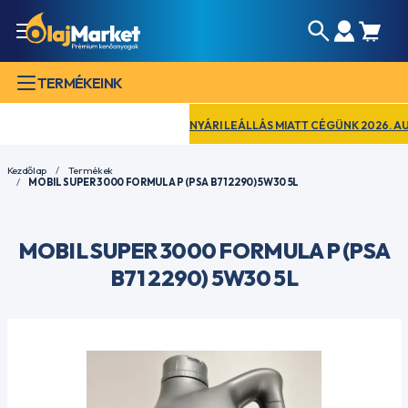
TERMÉKEINK
NYÁRI LEÁLLÁS MIATT CÉGÜNK 2026. AUGUSZ
Kezdőlap
Termékek
MOBIL SUPER 3000 FORMULA P (PSA B71 2290) 5W30 5L
MOBIL SUPER 3000 FORMULA P (PSA
B71 2290) 5W30 5L