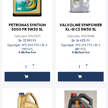
PETRONAS SYNTIUM
VALVOLINE SYNPOWER
3000 FR 5W30 5L
XL-III C3 5W30 5L
Cikkszám: NYL11201
Cikkszám: NYL13668
Br 13 991
Ft
Br 14 435
Ft
Egységár: N°2 204
Ft
/L | Br 2
Egységár: N°2 274
Ft
/L | Br 2
799
Ft
/L
887
Ft
/L
4 db/karton
4 db/karton