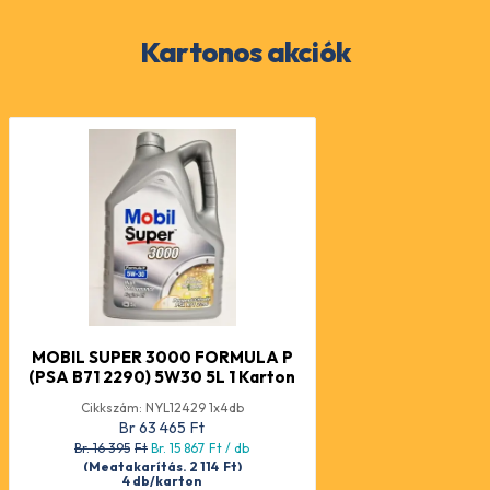
Kartonos akciók
MOBIL SUPER 3000 FORMULA P
(PSA B71 2290) 5W30 5L 1 Karton
Cikkszám: NYL12429 1x4db
Br 63 465
Ft
Br. 16 395
Ft
Br. 15 867
Ft
/ db
(Megtakarítás. 2 114
Ft
)
4 db/karton