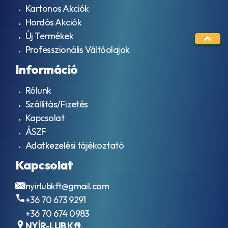
Kartonos Akciók
Hordós Akciók
Új Termékek
Professzionális Váltóolajok
Információ
Rólunk
Szállítás/Fizetés
Kapcsolat
ÁSZF
Adatkezelési tájékoztató
Kapcsolat
nyirlubkft@gmail.com
+36 70 673 9291
+36 70 674 0983
NYÍR-LUB Kft.